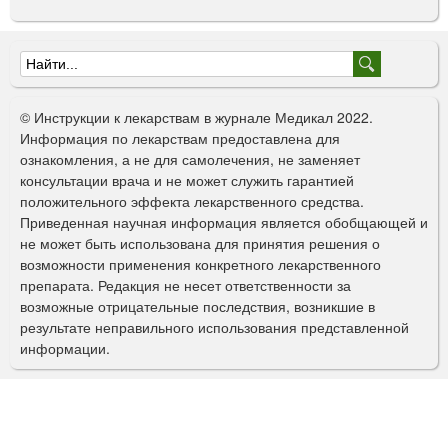
Ф
о
© Инструкции к лекарствам в журнале Медикал 2022.
р
Информация по лекарствам предоставлена для
ознакомления, а не для самолечения, не заменяет
м
консультации врача и не может служить гарантией
а
положительного эффекта лекарственного средства.
Приведенная научная информация является обобщающей и
п
не может быть использована для принятия решения о
о
возможности применения конкретного лекарственного
препарата. Редакция не несет ответственности за
и
возможные отрицательные последствия, возникшие в
с
результате неправильного использования представленной
информации.
к
а