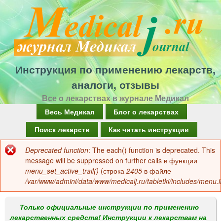
Перейти
к
основному
содержанию
Инструкция по применению лекарств,
аналоги, отзывы
Все о лекарствах в журнале Медикал
Г
Весь Медикал
Блог о лекарствах
л
Поиск лекарств
Как читать инструкции
а
Deprecated function
: The each() function is deprecated. This
Сообщение
в
message will be suppressed on further calls в функции
об
menu_set_active_trail()
(строка
2405
в файле
н
/var/www/admini/data/www/medicalj.ru/tabletki/includes/menu.i
ошибке
о
е
Только официальные инструкции по применению
лекарственных средств! Инструкции к лекарствам на