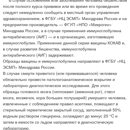
после полного курса прививок или во время его проведения
следует немедленно сообщить в местный орган управления
здравоохранением, в ФГБУ «НЦ ЭСМП» Минздрава России и на
предприятие-производитель — ФГУП «НПО «Микроген»
Минздрава России, а в случае применения иммуноглобулина
антирабического (АИГ) — и в организацию, изготовившую
иммуноглобулин. Применение данной серии вакцины КОКАВ и,
в случае развития бешенства, иммуноглобулина
антирабического (АИГ) задерживают.
Образцы вакцины и иммуноглобулина направляют в ФГБУ «НЦ
ЭСМП» Минздрава России.
В случае смерти привитого (или прививавшегося) человека
обязательно провести патологоанатомическое вскрытие и
лабораторно-диагностическое исследование. Для этого
образцы головного мозга (гиппокамп (аммонов рог), ствол
мозга, мозжечок, кора больших полушарий) умершего человека,
извлеченные с соблюдением правил асептики, помещают в
стерильный герметически закрытый сосуд, заполненный 50%
водным раствором глицерина, охлаждают до минус 20 °C и
затем в емкости со льдом направляют в диагностическую
лабораторию.