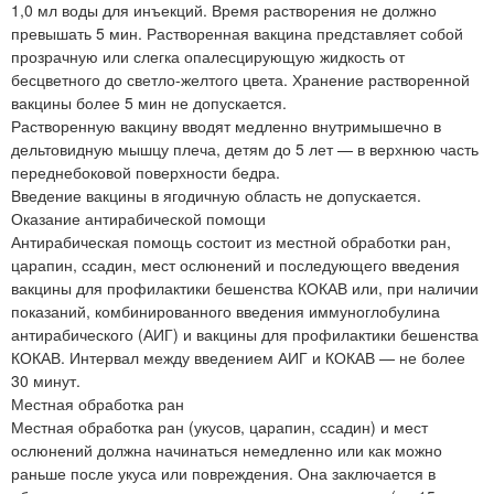
1,0 мл воды для инъекций. Время растворения не должно
превышать 5 мин. Растворенная вакцина представляет собой
прозрачную или слегка опалесцирующую жидкость от
бесцветного до светло-желтого цвета. Хранение растворенной
вакцины более 5 мин не допускается.
Растворенную вакцину вводят медленно внутримышечно в
дельтовидную мышцу плеча, детям до 5 лет — в верхнюю часть
переднебоковой поверхности бедра.
Введение вакцины в ягодичную область не допускается.
Оказание антирабической помощи
Антирабическая помощь состоит из местной обработки ран,
царапин, ссадин, мест ослюнений и последующего введения
вакцины для профилактики бешенства КОКАВ или, при наличии
показаний, комбинированного введения иммуноглобулина
антирабического (АИГ) и вакцины для профилактики бешенства
КОКАВ. Интервал между введением АИГ и КОКАВ — не более
30 минут.
Местная обработка ран
Местная обработка ран (укусов, царапин, ссадин) и мест
ослюнений должна начинаться немедленно или как можно
раньше после укуса или повреждения. Она заключается в