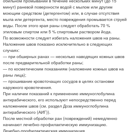
обильном промывании в течение нескольких минут (до 15
минут) раневой поверхности водой с мылом или другим
моющим средством (детергентом) или, в случае отсутствия
мыла или детергента, место повреждения промывается струей
воды. После этого края раны следует обработать 70 %
этиловым спиртом или 5 % спиртовым раствором йода.
По возможности следует избегать наложения швов на раны.
Наложение швов показано исключительно в следующих
случаях:
— при обширных ранах — несколько наводящих кожных швов
после предварительной обработки раны;
— по косметическим показаниям (наложение кожных швов на
раны лица);
— прошивание кровоточащих сосудов в целях остановки
наружного кровотечения.
При наличии показаний к применению иммуноглобулина
антирабического, его используют непосредственно перед
наложением швов (см. раздел Доза иммуноглобулина
антирабического (АИГ)).
После местной обработки ран (повреждений) немедленно
начинают лечебно-профилактическую иммунизацию.
Лечебно-профилактическая иммунизация