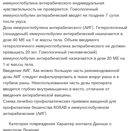
иммуноглобулина антирабического индивидуальная
чувствительность не проверяется. Гомологичный
иммуноглобулин антирабический вводят не позднее 7 суток
после укуса.
Доза иммуноглобулина антирабического (АИГ). Гетерологичный
(лошадиный) иммуноглобулин антирабический назначается в
дозе 40 МЕ на 1 кг массы тела. Объем вводимого
гетерологичного иммуноглобулина антирабического не должен
превышать 20 мл. Гомологичный (человеческий)
иммуноглобулин антирабический назначается в дозе 20 МЕ на
1 кг массы тела.
Введение АИГ. Как можно большую часть рекомендованной
дозы АИГ следует инфильтрировать в ткани вокруг раны и в
глубине раны. Неиспользованная часть дозы препарата
вводится глубоко внутримышечно в место, отличное от
введения антирабической вакцины.
Схема лечебно-профилактических прививок вакциной для
профилактики бешенства КОКАВ и иммуноглобулином
антирабическим (АИГ)
Категория повреждения Характер контакта Данные о
животном Лечение