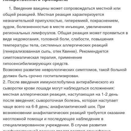
1. Введение вакцины может сопровождаться местной или
общей реакцией. Местная реакция характеризуется
незначительной припухлостью, гиперемией, покраснением,
зудом, болезненностью в месте инъекции, увеличением
региональных лимфоузлов. Общая реакция может проявиться в
виде недомогания, головной боли, слабости, повышения
температуры тела, системных аллергических реакций
(генерализованная сыпь, отек Квинке). Рекомендуется
симптоматическая терапия, применение
гипосенсибилизирующих средств.
Возможно развитие неврологических симптомов, такой больной
должен быть срочно госпитализирован.
2. После введения иммуноглобулина антирабического из
сыворотки крови лошади могут наблюдаться осложнения:
местная аллергическая реакция, наступающая на 1-2 день
после введения; сывороточная болезнь, которая наступает
чаще всего на 6-8 день; анафилактический шок. При
возникновении анафилактических реакций требуется оказание
неотложной помощи и последующее наблюдение в
специализированном учреждении. В случае развития
анафилактоидной реакции вводят раствор эпинефрина,