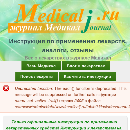
Перейти
к
основному
содержанию
Инструкция по применению лекарств,
аналоги, отзывы
Все о лекарствах в журнале Медикал
Г
Весь Медикал
Блог о лекарствах
л
Поиск лекарств
Как читать инструкции
а
Deprecated function
: The each() function is deprecated. This
Сообщение
в
message will be suppressed on further calls в функции
об
menu_set_active_trail()
(строка
2405
в файле
н
/var/www/admini/data/www/medicalj.ru/tabletki/includes/menu.i
ошибке
о
е
Только официальные инструкции по применению
лекарственных средств! Инструкции к лекарствам на