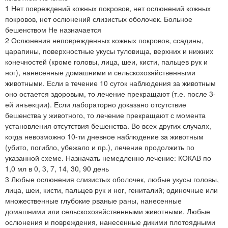
1 Нет повреждений кожных покровов, нет ослюнений кожных
покровов, нет ослюнений слизистых оболочек. Больное
бешенством Не назначается
2 Ослюнения неповрежденных кожных покровов, ссадины,
царапины, поверхностные укусы туловища, верхних и нижних
конечностей (кроме головы, лица, шеи, кисти, пальцев рук и
ног), нанесенные домашними и сельскохозяйственными
животными. Если в течение 10 суток наблюдения за животным
оно остается здоровым, то лечение прекращают (т.е. после 3-
ей инъекции). Если лабораторно доказано отсутствие
бешенства у животного, то лечение прекращают с момента
установления отсутствия бешенства. Во всех других случаях,
когда невозможно 10-ти дневное наблюдение за животным
(убито, погибло, убежало и пр.), лечение продолжить по
указанной схеме. Назначать немедленно лечение: КОКАВ по
1,0 мл в 0, 3, 7, 14, 30, 90 день
3 Любые ослюнения слизистых оболочек, любые укусы головы,
лица, шеи, кисти, пальцев рук и ног, гениталий; одиночные или
множественные глубокие рваные раны, нанесенные
домашними или сельскохозяйственными животными. Любые
ослюнения и повреждения, нанесенные дикими плотоядными