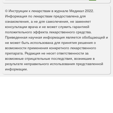
о
© Инструкции к лекарствам в журнале Медикал 2022.
р
Информация по лекарствам предоставлена для
ознакомления, а не для самолечения, не заменяет
м
консультации врача и не может служить гарантией
а
положительного эффекта лекарственного средства.
Приведенная научная информация является обобщающей и
п
не может быть использована для принятия решения о
о
возможности применения конкретного лекарственного
препарата. Редакция не несет ответственности за
и
возможные отрицательные последствия, возникшие в
с
результате неправильного использования представленной
информации.
к
а