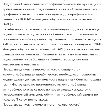
Подробная Схема лечебно-профилактической иммунизации и
примечания к схеме представлена ниже в «Схеме лечебно-
профилактических прививок вакциной для профилактики
бешенства КОКАВ и иммуноглобулином антирабическим
(АИГ)».
Лечебно-профилактической иммунизации подлежат все лица,
подвергшиеся риску заражения бешенством. Если имеются
показания к комбинированному лечению, то сначала вводится
АИГ и, не более чем через 30 мин, после него вводится КОКАВ.
Иммуноглобулин антирабический (АИГ) назначают как можно
раньше после контакта с бешеным животным или животным с
подозрением на заболевание бешенством, диким или
неизвестным животным.
Перед введением гетерологичного (лошадиного)
иммуноглобулина антирабического необходимо проверить
индивидуальную чувствительность пациента к белкам лошади
(см. «Инструкцию по применению иммуноглобулина
антирабического из сыворотки крови лошади жидкого»).
Гетерологичный иммуноглобулин антирабический вводят не
позднее 3 суток после укуса.
Перед введением гомологичного (человеческого)