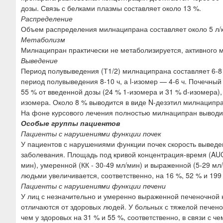
дозы. Связь с белками плазмы составляет около 13 %.
Распределение
Объем распределения милнаципрана составляет около 5 л/к
Метаболизм
Милнаципран практически не метаболизируется, активного м
Выведение
Период полувыведения (Т1/2) милнаципрана составляет 6-8 
период полувыведения 8-10 ч, а l-изомер — 4-6 ч. Почечны
55 % от введенной дозы (24 % 1-изомера и 31 % d-изомера),
изомера. Около 8 % выводится в виде N-дезэтил милнаципра
На фоне курсового лечения полностью милнаципран выводит
Особые группы пациентов
Пациенты с нарушениями функции почек
У пациентов с нарушениями функции почек скорость вывед
заболевания. Площадь под кривой концентрация-время (AUC)
мин), умеренной (КК - 30-49 мл/мин) и выраженной (5-29 м
людьми увеличивается, соответственно, на 16 %, 52 % и 199 
Пациенты с нарушениями функции печени
У лиц с незначительно и умеренно выраженной печеночной н
отличаются от здоровых людей. У больных с тяжелой печен
чем у здоровых на 31 % и 55 %, соответственно, в связи с 