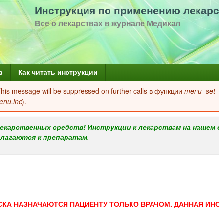
Перейти
Инструкция по применению лекарс
к
Все о лекарствах в журнале Медикал
основному
содержанию
в
Как читать инструкции
 This message will be suppressed on further calls в функции
menu_set_a
enu.inc
).
екарственных средств! Инструкции к лекарствам на нашем 
илагаются к препаратам.
СКА НАЗНАЧАЮТСЯ ПАЦИЕНТУ ТОЛЬКО ВРАЧОМ. ДАННАЯ ИН