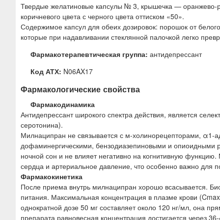
Твердые желатиновые капсулы № 3, крышечка — оранжево-ро
коричневого цвета с черного цвета оттиском «50».
Содержимое капсул для обеих дозировок: порошок от белого 
которые при надавливании стеклянной палочкой легко прев
Фармакотерапевтическая группа:
антидепрессант
Код АТХ:
N06AX17
Фармакологические свойства
Фармакодинамика
Антидепрессант широкого спектра действия, является селе
серотонина).
Милнаципран не связывается с м-холинорецепторами, α1-а
дофаминергическими, бензодиазепиновыми и опиоидными р
ночной сон и не влияет негативно на когнитивную функцию
сердца и артериальное давление, что особенно важно для
Фармакокинетика
После приема внутрь милнаципран хорошо всасывается. Био
питания. Максимальная концентрация в плазме крови (Cmax)
однократной дозе 50 мг составляет около 120 нг/мл, она п
препарата равновесная концентрация достигается через 36-4