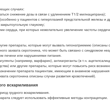
ующих случаях:
ваться снижение дозы в связи с удлинением Т1/2 милнаципрана);
(особенно у пациентов с гиперплазией предстательной железы и д
закрытоугольную глаукому;
ями сердца, при которых нежелательно увеличение частоты сердеч
ругие препараты, которые могут вызвать гипонатриемию (описаны 
ого захвата серотонина, что может быть связано с синдромом не
зом печени или нарушениями питания.
гулянты (например, варфарин), антиагреганты (в т.ч. ацетилсали
ства) или другие препараты, которые могут повысить риск возникн
 назначении препарата пациентам, имеющим в анамнезе нарушения
хвата серотонина описаны случаи развития кровотечений).
ого вскармливания
риод грудного вскармливания.
арата следует использовать эффективные методы контрацепции.