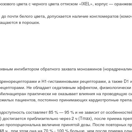
зового цвета с черного цвета оттиском «IXEL», корпус — оранжев
до почти белого цвета, допускается наличие конгломератов (комоч
ращаются в порошок.
ктивным ингибитором обратного захвата моноаминов (норадренали
дренорецепторами и Н1-гистаминовыми рецепторами, а также D1 и
ецепторами. Не обладает седативным эффектом, физиологически
. Милнаципран практически не оказывает влияния на проводящую с
 пожилых пациентов, постоянно принимающих кардиотропные препа
доступность составляет 85 % — 95 % и не зависит от особенносте
 достигается приблизительно через 2 ч (Tmax), после приема преп
рямо пропорциональна величине принятой дозы. После повторных п
8 ч., при этом она на 70 % - 100 % больше, чем после приема од