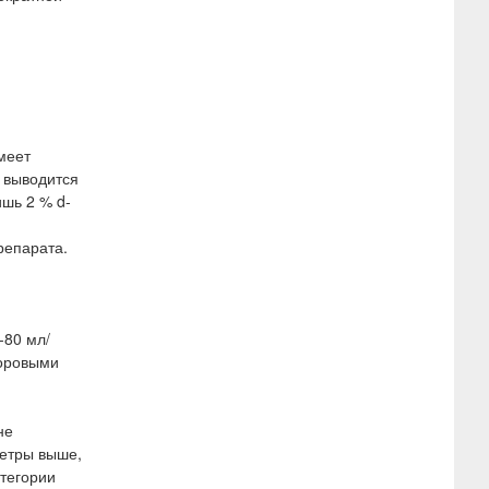
меет
е выводится
ишь 2 % d-
репарата.
-80 мл/
доровыми
не
метры выше,
атегории