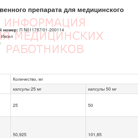
енного препарата для медицинского
й номер:
П N011787/01-200114
Иксел
н
Количество, мг
капсулы 25 мг
капсулы 50 мг
25
50
50,925
101,85