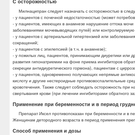
С осторожностью
Милнаципран следует назначать с осторожностью в след
- у пациентов с почечной недостаточностью (может потребо
- у пациентов, имеющих в анамнезе нарушение оттока мочи 
заболеваниями мочевыводящих путей) или контролируемую 
- у пациентов с артериальной гипертензией или заболевани
сокращений;
- у пациентов с эпилепсией (в т.ч. в анамнезе);
- у пожилых лиц, пациентов, принимающим диуретики или д
развития гипонатриемии на фоне приема ингибиторов обратн
секреции антидиуретического гормона), пациентам с цирро
- у пациентов, одновременно получающих непрямые антикоа
кислоту и другие нестероидные противовоспалительные сред
кровотечения. Также следует соблюдать осторожность при
свертывания крови (при лечении ингибиторами обратного за
Применение при беременности и в период грудн
Препарат Иксел противопоказан при беременности и в пе
Женщинам детородного возраста в период применения преп
Способ применения и дозы