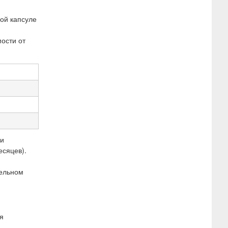
ной капсуле
ости от
ли
есяцев).
тельном
я