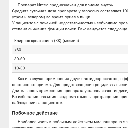
Препарат Иксел предназначен для приема внутрь.
Средняя суточная доза препарата у взрослых составляет 100
утром и вечером) во время приема пищи.
У пациентов с почечной недостаточностью необходимо пров
степени снижения функции почек. Рекомендуется следующа
Клиренс креатинина (КК) (мл/мин)
>60
30-60
10-30
Как и в случае применения других антидепрессантов, эф
постоянного приема. Для предотвращения рецидива лечение
Длительность применения препарата устанавливают индиви
Во избежание развития синдрома отмены прекращение прие
наблюдении за пациентом.
Побочное действие
Наиболее частым побочным действием милнаципрана явля
тахикардия, повышение артериального давления, сухость во