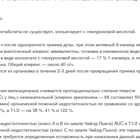
г.
етаболита не существует, конъюгирует с глюкуроновой кислотой.
ч после однократного приема дозы, при этом активный d-изомер и
й и внепочечный клиренс эквивалентны, почками в неизменном вид
 в виде конъюгата с глюкуроновой кислотой — 17 % 1-изомера, и л
на. Общий клиренс — около 40 л/ч.
ся из организма в течение 2-3 дней после прекращения приема п
ения милнаципрана снижается пропорционально степени тяжести
 у лиц с незначительной (клиренс креатинина — КК составляет 50
л/мин) хронической почечной недостаточностью по сравнению со з
%, а Т1/2 — на 38 %, 41 % и 122 %.
едостаточностью (класс А и В по шкале Чайлд-Пьюга) AUC и Т1/2 
очной недостаточностью (класс С по шкале Чайлд-Пьюга) эти пара
чем требуется определенная осторожность при назначении данной к