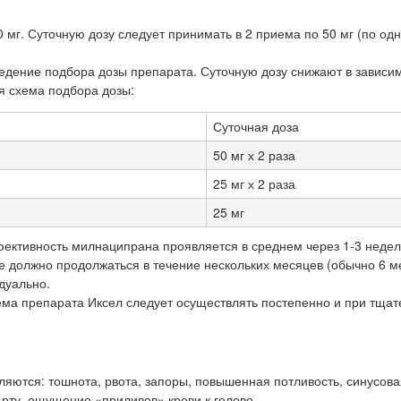
 мг. Суточную дозу следует принимать в 2 приема по 50 мг (по од
едение подбора дозы препарата. Суточную дозу снижают в зависим
я схема подбора дозы:
Суточная доза
50 мг х 2 раза
25 мг х 2 раза
25 мг
фективность милнаципрана проявляется в среднем через 1-3 неде
 должно продолжаться в течение нескольких месяцев (обычно 6 м
дуально.
ма препарата Иксел следует осуществлять постепенно и при тща
ются: тошнота, рвота, запоры, повышенная потливость, синусова
 рту, ощущение «приливов» крови к голове