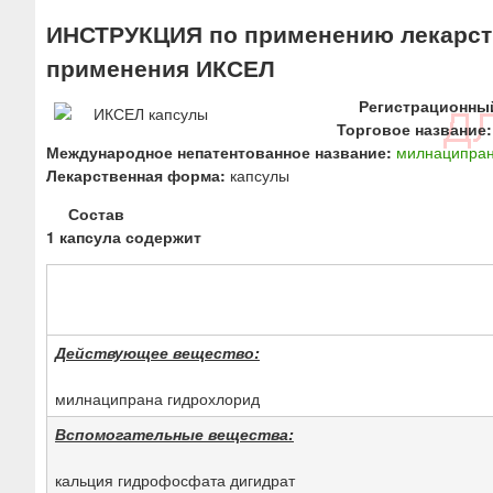
ю
ИНСТРУКЦИЯ по применению лекарств
применения ИКСЕЛ
Регистрационны
Торговое название:
Международное непатентованное название:
милнаципра
Лекарственная форма:
капсулы
Состав
1 капсула содержит
Действующее вещество:
милнаципрана гидрохлорид
Вспомогательные вещества:
кальция гидрофосфата дигидрат