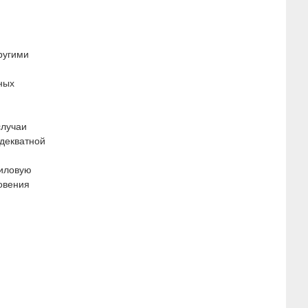
ругими
ных
случаи
адекватной
циловую
овения