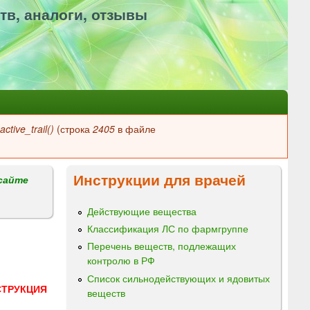
тв, аналоги, отзывы
ctive_trail()
(строка
2405
в файле
Инструкции для врачей
сайте
Действующие вещества
Классификация ЛС по фармгруппе
Перечень веществ, подлежащих
контролю в РФ
Список сильнодействующих и ядовитых
СТРУКЦИЯ
веществ