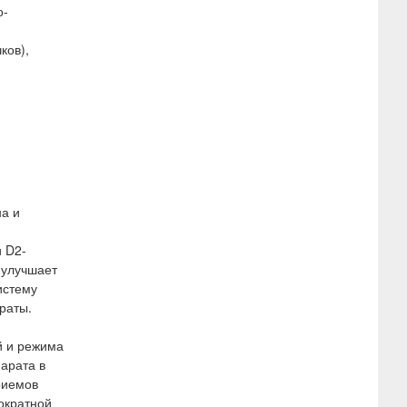
о-
ков),
на и
 D2-
 улучшает
истему
раты.
й и режима
арата в
риемов
нократной