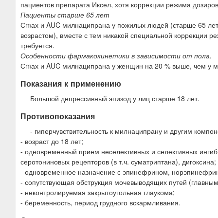
пациентов препарата Иксел, хотя коррекции режима дозиров
Пациенты старше 65 лет
Сmах и AUC милнаципрана у пожилых людей (старше 65 лет
возрастом), вместе с тем никакой специальной коррекции 
требуется.
Особенности фармакокинетики в зависимости от пола.
Сmах и AUC милнаципрана у женщин на 20 % выше, чем у м
Показания к применению
Большой депрессивный эпизод у лиц старше 18 лет.
Противопоказания
- гиперчувствительность к милнаципрану и другим компо
- возраст до 18 лет;
- одновременный прием неселективных и селективных ингиби
серотониновых рецепторов (в т.ч. суматриптана), дигоксина;
- одновременное назначение с эпинефрином, норэпинефри
- сопутствующая обструкция мочевыводящих путей (главным
- неконтролируемая закрытоугольная глаукома;
- беременность, период грудного вскармливания.