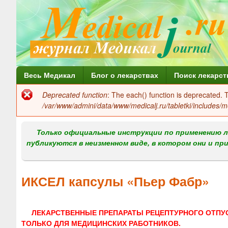
Г
Весь Медикал
Блог о лекарствах
Поиск лекарст
л
Deprecated function
: The each() function is deprecated.
Сообщение
а
/var/www/admini/data/www/medicalj.ru/tabletki/includes/m
об
в
ошибке
Только официальные инструкции по применению л
н
публикуются в неизменном виде, в котором они и пр
о
е
ИКСЕЛ капсулы «Пьер Фабр»
м
е
ЛЕКАРСТВЕННЫЕ ПРЕПАРАТЫ РЕЦЕПТУРНОГО ОТПУ
н
ТОЛЬКО ДЛЯ МЕДИЦИНСКИХ РАБОТНИКОВ.