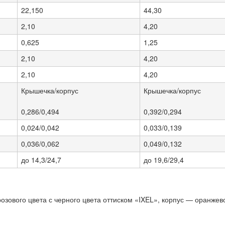
22,150
44,30
2,10
4,20
0,625
1,25
2,10
4,20
2,10
4,20
Крышечка/корпус
Крышечка/корпус
0,286/0,494
0,392/0,294
0,024/0,042
0,033/0,139
0,036/0,062
0,049/0,132
до 14,3/24,7
до 19,6/29,4
зового цвета с черного цвета оттиском «IXEL», корпус — оранжев