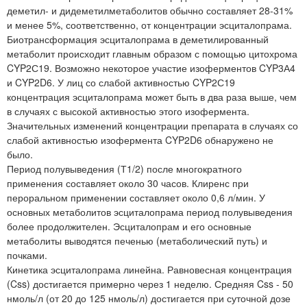
деметил- и дидеметилметаболитов обычно составляет 28-31%
и менее 5%, соответственно, от концентрации эсциталопрама.
Биотрансформация эсциталопрама в деметилированный
метаболит происходит главным образом с помощью цитохрома
CYP2С19. Возможно некоторое участие изоферментов CYP3А4
и CYP2D6. У лиц со слабой активностью CYP2С19
концентрация эсциталопрама может быть в два раза выше, чем
в случаях с высокой активностью этого изофермента.
Значительных изменений концентрации препарата в случаях со
слабой активностью изофермента CYP2D6 обнаружено не
было.
Период полувыведения (Т1/2) после многократного
применения составляет около 30 часов. Клиренс при
пероральном применении составляет около 0,6 л/мин. У
основных метаболитов эсциталопрама период полувыведения
более продолжителен. Эсциталопрам и его основные
метаболиты выводятся печенью (метаболический путь) и
почками.
Кинетика эсциталопрама линейна. Равновесная концентрация
(Css) достигается примерно через 1 неделю. Средняя Css - 50
нмоль/л (от 20 до 125 нмоль/л) достигается при суточной дозе