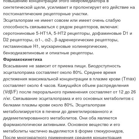
повышению концентрации этого нейромедиатора в
синтетической щели, усиливает и пролонгирует его действие на
постсинаптические рецепторные участки.
Эсциталопрам не имеет совсем или имеет очень слабую
способность связываться с рядом рецепторов, включая:
серотониновые 5-НТ1А, 5-НТ2 рецепторы, дофаминовые D1 и
D2 рецепторы, α1-, α2-, β-адренергические рецепторы,
гистаминовые H1, мускариновые холинергические,
бензодиазепиновые и опиатные рецепторы.
Фармакокинетика
Всасывание не зависит от приема пищи. Биодоступность
эсциталопрама составляет около 80%. Среднее время
достижения максимальной концентрации в плазме крови (Tmax)
составляет около 4 часов. Кажущийся объем распределения
(Vdβ/F) после перорального применения составляет от 12 до 26
л/кг. Связывание эсциталопрама и его основных метаболитов с
белками плазмы крови около 80%. Эсциталопрам
метаболизируется в печени до деметилированного и
дидеметилированного метаболитов. Они оба являются
фармакологически активными. Основное вещество и его
метаболиты частично выделяются s форме глюкуронидов,
После многократного применения средняя концентрация