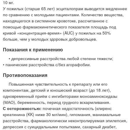
10 мг.
У пожилых (старше 65 лет) эсциталопрам выводится медленнее
по сравнению с молодыми пациентами. Количество вещества,
находящегося в системном кровотоке, рассчитанное с
помощью фармакокинетического показателя площадь под
кривой «концентрация-время» (AUC) у пожилых на 50%
больше, чем у молодых здоровых добровольцев.
Показания к применению
• депрессивные расстройства любой степени тяжести;
• панические расстройства с/без агорафобии.
Противопоказания
Повышенная чувствительность к препарату или его
компонентам, детский и юношеский возраст (до 18 лет),
одновременный приём с ингибиторами моноаминоксидазы
(МАО), беременность, период грудного вскармливания.
С осторожностью:
почечная недостаточность (клиренс
креатинина (KK) ниже 30 мл/мин), гипомания, маниакальные
расстройства, фармакологически неконтролируемая эпилепсия,
депрессия с суицидальными попытками, сахарный диабет,