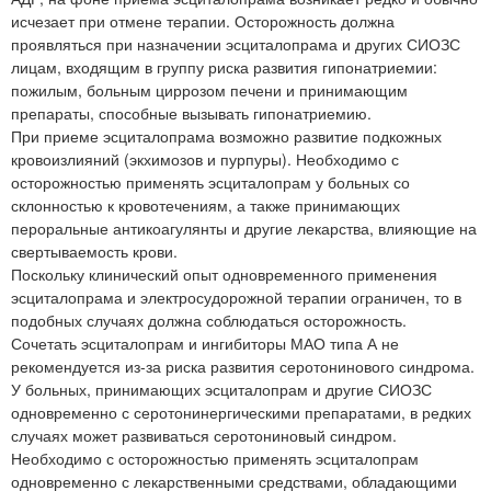
исчезает при отмене терапии. Осторожность должна
проявляться при назначении эсциталопрама и других СИОЗС
лицам, входящим в группу риска развития гипонатриемии:
пожилым, больным циррозом печени и принимающим
препараты, способные вызывать гипонатриемию.
При приеме эсциталопрама возможно развитие подкожных
кровоизлияний (экхимозов и пурпуры). Необходимо с
осторожностью применять эсциталопрам у больных со
склонностью к кровотечениям, а также принимающих
пероральные антикоагулянты и другие лекарства, влияющие на
свертываемость крови.
Поскольку клинический опыт одновременного применения
эсциталопрама и электросудорожной терапии ограничен, то в
подобных случаях должна соблюдаться осторожность.
Сочетать эсциталопрам и ингибиторы МАО типа А не
рекомендуется из-за риска развития серотонинового синдрома.
У больных, принимающих эсциталопрам и другие СИОЗС
одновременно с серотонинергическими препаратами, в редких
случаях может развиваться серотониновый синдром.
Необходимо с осторожностью применять эсциталопрам
одновременно с лекарственными средствами, обладающими