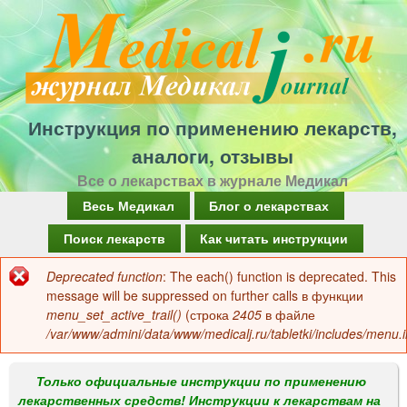
Перейти
к
основному
содержанию
Инструкция по применению лекарств,
аналоги, отзывы
Все о лекарствах в журнале Медикал
Г
Весь Медикал
Блог о лекарствах
л
Поиск лекарств
Как читать инструкции
а
Deprecated function
: The each() function is deprecated. This
Сообщение
в
message will be suppressed on further calls в функции
об
menu_set_active_trail()
(строка
2405
в файле
н
/var/www/admini/data/www/medicalj.ru/tabletki/includes/menu.i
ошибке
о
е
Только официальные инструкции по применению
лекарственных средств! Инструкции к лекарствам на