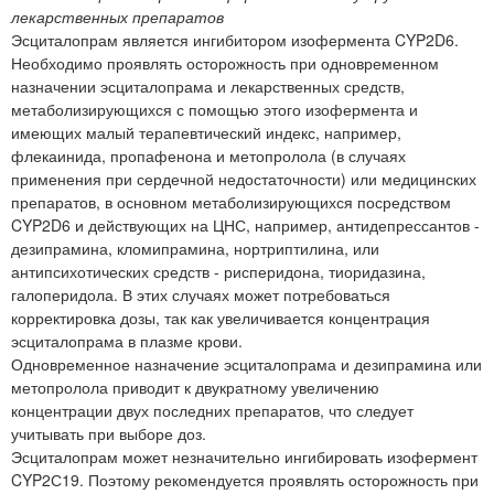
лекарственных препаратов
Эсциталопрам является ингибитором изофермента CYP2D6.
Необходимо проявлять осторожность при одновременном
назначении эсциталопрама и лекарственных средств,
метаболизирующихся с помощью этого изофермента и
имеющих малый терапевтический индекс, например,
флекаинида, пропафенона и метопролола (в случаях
применения при сердечной недостаточности) или медицинских
препаратов, в основном метаболизирующихся посредством
CYP2D6 и действующих на ЦНС, например, антидепрессантов -
дезипрамина, кломипрамина, нортриптилина, или
антипсихотических средств - рисперидона, тиоридазина,
галоперидола. В этих случаях может потребоваться
корректировка дозы, так как увеличивается концентрация
эсциталопрама в плазме крови.
Одновременное назначение эсциталопрама и дезипрамина или
метопролола приводит к двукратному увеличению
концентрации двух последних препаратов, что следует
учитывать при выборе доз.
Эсциталопрам может незначительно ингибировать изофермент
CYP2С19. Поэтому рекомендуется проявлять осторожность при