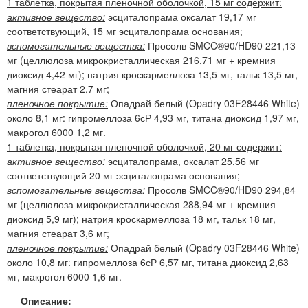
1 таблетка, покрытая пленочной оболочкой, 15 мг содержит:
активное вещество:
эсциталопрама оксалат 19,17 мг
соответствующий, 15 мг эсциталопрама основания;
вспомогательные вещества:
Просолв SMCC®90/HD90 221,13
мг (целлюлоза микрокристаллическая 216,71 мг + кремния
диоксид 4,42 мг); натрия кроскармеллоза 13,5 мг, тальк 13,5 мг,
магния стеарат 2,7 мг;
пленочное покрытие:
Опадрай белый (Opadry 03F28446 White)
около 8,1 мг: гипромеллоза 6сР 4,93 мг, титана диоксид 1,97 мг,
макрогол 6000 1,2 мг.
1 таблетка, покрытая пленочной оболочкой, 20 мг содержит:
активное вещество:
эсциталопрама, оксалат 25,56 мг
соответствующий 20 мг эсциталопрама основания;
вспомогательные вещества:
Просолв SMCC®90/HD90 294,84
мг (целлюлоза микрокристаллическая 288,94 мг + кремния
диоксид 5,9 мг); натрия кроскармеллоза 18 мг, тальк 18 мг,
магния стеарат 3,6 мг;
пленочное покрытие:
Опадрай белый (Opadry 03F28446 White)
около 10,8 мг: гипромеллоза 6сР 6,57 мг, титана диоксид 2,63
мг, макрогол 6000 1,6 мг.
Описание: