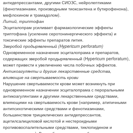
антидепрессантами, другими СИОЗС, нейролептиками
(фенотиазинами, производными тиоксантена и бутирофенона),
мефлохином и трамадолом).
Литий, триптофан
Эсциталопрам усиливает фармакологические эффекты
триптофана (усиление серотонинергического эффекта) и
токсические эффекты препаратов лития.
Зверобой продырявленный (Hypericum perforatum)
Одновременное назначение эсциталопрама и препаратов,
содержащих зверобой продырявленный (Hypericum perforatum),
может привести к увеличению числа побочных эффектов.
Антикоагулянты и другие лекарственные средства,
влияющие на свертываемость крови
Нарушение свертываемости крови может возникнуть при
одновременном назначении эсциталопрама с пероральными
антикоагулянтами и другими лекарственными средствами,
влияющими на свертываемость крови (например, атипичными
антипсихотическими средствами и фенотиазинами,
большинством трициклических антидепрессантов,
ацетилсалициловой кислотой и нестероидными
противовоспалительными средствами, тиклопидином и