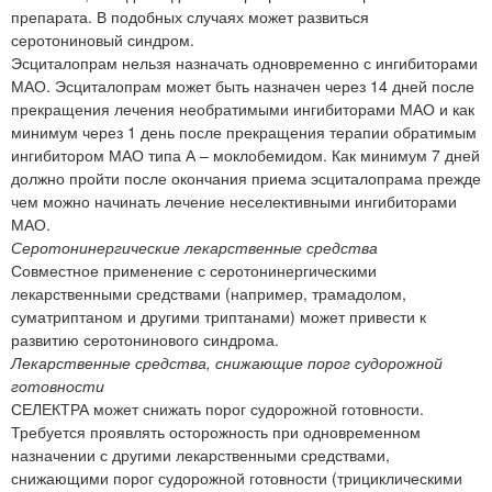
препарата. В подобных случаях может развиться
серотониновый синдром.
Эсциталопрам нельзя назначать одновременно с ингибиторами
МАО. Эсциталопрам может быть назначен через 14 дней после
прекращения лечения необратимыми ингибиторами МАО и как
минимум через 1 день после прекращения терапии обратимым
ингибитором МАО типа А – моклобемидом. Как минимум 7 дней
должно пройти после окончания приема эсциталопрама прежде
чем можно начинать лечение неселективными ингибиторами
МАО.
Серотонинергические лекарственные средства
Совместное применение с серотонинергическими
лекарственными средствами (например, трамадолом,
суматриптаном и другими триптанами) может привести к
развитию серотонинового синдрома.
Лекарственные средства, снижающие порог судорожной
готовности
СЕЛЕКТРА может снижать порог судорожной готовности.
Требуется проявлять осторожность при одновременном
назначении с другими лекарственными средствами,
снижающими порог судорожной готовности (трициклическими