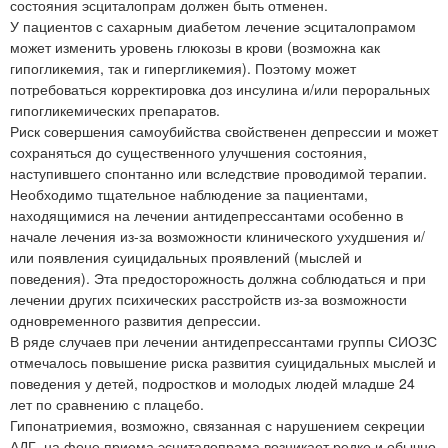
состояния эсциталопрам должен быть отменен.
У пациентов с сахарным диабетом лечение эсциталопрамом
может изменить уровень глюкозы в крови (возможна как
гипогликемия, так и гипергликемия). Поэтому может
потребоваться корректировка доз инсулина и/или пероральных
гипогликемических препаратов.
Риск совершения самоубийства свойственен депрессии и может
сохраняться до существенного улучшения состояния,
наступившего спонтанно или вследствие проводимой терапии.
Необходимо тщательное наблюдение за пациентами,
находящимися на лечении антидепрессантами особенно в
начале лечения из-за возможности клинического ухудшения и/
или появления суицидальных проявлений (мыслей и
поведения). Эта предосторожность должна соблюдаться и при
лечении других психических расстройств из-за возможности
одновременного развития депрессии.
В ряде случаев при лечении антидепрессантами группы СИОЗС
отмечалось повышение риска развития суицидальных мыслей и
поведения у детей, подростков и молодых людей младше 24
лет по сравнению с плацебо.
Гипонатриемия, возможно, связанная с нарушением секреции
АДГ, на фоне приема эсциталопрама возникает редко и обычно