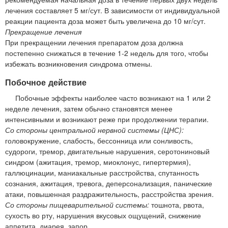
лечения составляет 5 мг/сут. В зависимости от индивидуальной
реакции пациента доза может быть увеличена до 10 мг/сут.
Прекращение лечения
При прекращении лечения препаратом доза должна
постепенно снижаться в течение 1-2 недель для того, чтобы
избежать возникновения синдрома отмены.
Побочное действие
Побочные эффекты наиболее часто возникают на 1 или 2
неделе лечения, затем обычно становятся менее
интенсивными и возникают реже при продолжении терапии.
Со стороны центральной нервной системы (ЦНС):
головокружение, слабость, бессонница или сонливость,
судороги, тремор, двигательные нарушения, серотониновый
синдром (ажитация, тремор, миоклонус, гипертермия),
галлюцинации, маниакальные расстройства, спутанность
сознания, ажитация, тревога, деперсонализация, панические
атаки, повышенная раздражительность, расстройства зрения.
Со стороны пищеварительной системы:
тошнота, рвота,
сухость во рту, нарушения вкусовых ощущений, снижение
аппетита, диарея, запор.