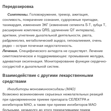
Передозировка
Симптомы.
Головокружение, тремор, ажитация,
сонливость, помрачение сознания, судорожные припадки,
тахикардия, изменения ЭКГ (изменение сегмента S-Т, зубца Т,
расширение комплекса QRS, удлинение QТ интервала),
аритмии, угнетение дыхательной деятельности, рвота,
рабдомиолиз, метаболический ацидоз, гипокалиемия, очень
редко – острая почечная недостаточность.
Лечение.
Специфического антидота не существует. Лечение
симптоматическое и поддерживающее: промывание желудка,
адекватная оксигенация. Мониторирование функции сердечно-
сосудистой и дыхательной систем.
Взаимодействие с другими лекарственными
средствами
Ингибиторы моноаминооксидазы (МАО)
Возможно возникновение серьезных нежелательных реакций
при одновременном приеме препарата СЕЛЕКТРА и
ингибиторов МАО, а также при приеме ингибиторов МАО
больными, незадолго до этого прекратившими прием