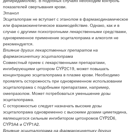
дипиридамолом). В подобных случаях необходим контроль
показателей свертывания крови.
Этанол
Эсциталопрам не вступает с этанолом в фармакодинамическое
или фармакокинетическое взаимодействие. Однако, как и в
случае с другими психотропными лекарственными средствами,
одновременное применение эсциталопрама и алкоголя не
рекомендуется.
Влияние других лекарственных препаратов на
фармакокинетику эсциталопрама
Совместный прием с лекарственными препаратами,
ингибирующими цитохром CYP2С19, может повышать
концентрацию эсциталопрама в плазме крови. Необходимо
проявлять осторожность при одновременном использовании
эсциталопрама с подобными препаратами, например,
омепразолом. Может потребоваться уменьшение дозы
эсциталопрама.
С осторожностью следует назначать высокие дозы
эсциталопрама одновременно с высокими дозами циметидина,
являющегося сильным ингибитором цитохромов CYP2D6,
CYP3А4 и CYP1А2.
Влияние эсциталопрама на фармакокинетику других