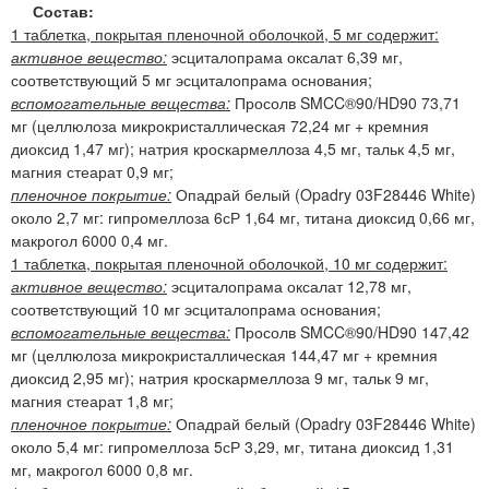
Состав:
1 таблетка, покрытая пленочной оболочкой, 5 мг содержит:
активное вещество:
эсциталопрама оксалат 6,39 мг,
соответствующий 5 мг эсциталопрама основания;
вспомогательные вещества:
Просолв SMCC®90/HD90 73,71
мг (целлюлоза микрокристаллическая 72,24 мг + кремния
диоксид 1,47 мг); натрия кроскармеллоза 4,5 мг, тальк 4,5 мг,
магния стеарат 0,9 мг;
пленочное покрытие:
Опадрай белый (Opadry 03F28446 White)
около 2,7 мг: гипромеллоза 6сР 1,64 мг, титана диоксид 0,66 мг,
макрогол 6000 0,4 мг.
1 таблетка, покрытая пленочной оболочкой, 10 мг содержит:
активное вещество:
эсциталопрама оксалат 12,78 мг,
соответствующий 10 мг эсциталопрама основания;
вспомогательные вещества:
Просолв SMCC®90/HD90 147,42
мг (целлюлоза микрокристаллическая 144,47 мг + кремния
диоксид 2,95 мг); натрия кроскармеллоза 9 мг, тальк 9 мг,
магния стеарат 1,8 мг;
пленочное покрытие:
Опадрай белый (Opadry 03F28446 White)
около 5,4 мг: гипромеллоза 5сР 3,29, мг, титана диоксид 1,31
мг, макрогол 6000 0,8 мг.