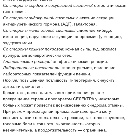
Со стороны сердечно-сосудистой системы:
ортостатическая
гипотензия.
Со стороны эндокринной системы:
снижение секреции
антидиуретического гормона (АДГ), галакторея.
Со стороны мочеполовой системы:
снижение либидо,
импотенция, нарушение эякуляции, аноргазмия (у женщин),
задержка мочи.
Со стороны кожных покровов:
кожная сыпь, зуд, экхимоз,
пурпура, ангионевротический отек.
Аллергические реакции:
анафилактические реакции.
Лабораторные показатели:
гипонатриемия, изменение
лабораторных показателей функции печени.
Прочие:
повышенная потливость, гипертермия, синуситы,
артралгия, миалгия.
Кроме того, после длительного применения резкое
прекращение терапии препаратом СЕЛЕКТРА у некоторых
больных может привести к возникновению синдрома отмены.
При резком прекращении приема эсциталопрама могут
возникать такие нежелательные реакции, как головокружение,
головные боли и тошнота, выраженность которых
незначительна, а продолжительность — ограничена.