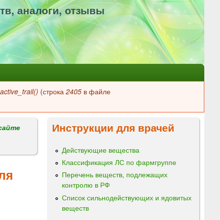
тв, аналоги, отзывы
ctive_trail()
(строка
2405
в файле
Инструкции для врачей
сайте
Действующие вещества
Классификация ЛС по фармгруппе
ля
Перечень веществ, подлежащих
контролю в РФ
Список сильнодействующих и ядовитых
веществ