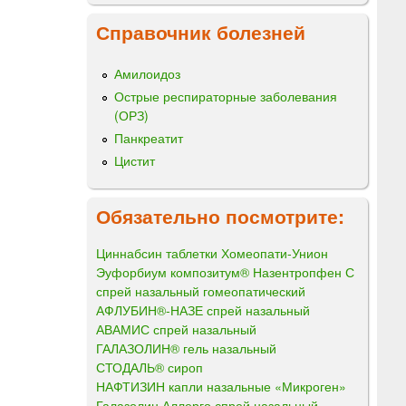
Справочник болезней
Амилоидоз
Острые респираторные заболевания
(ОРЗ)
Панкреатит
Цистит
Обязательно посмотрите:
Циннабсин таблетки Хомеопати-Унион
Эуфорбиум композитум® Назентропфен С
спрей назальный гомеопатический
АФЛУБИН®-НАЗЕ спрей назальный
АВАМИС спрей назальный
ГАЛАЗОЛИН® гель назальный
СТОДАЛЬ® сироп
НАФТИЗИН капли назальные «Микроген»
Галазолин Аллерго спрей назальный