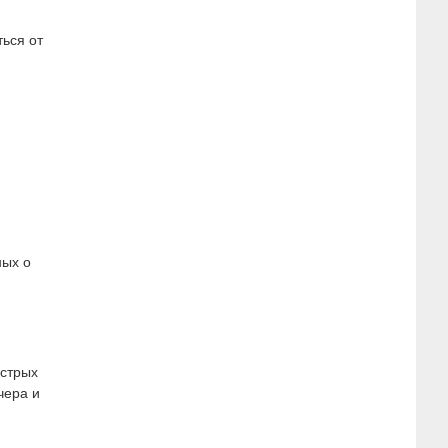
ься от
ных о
ыстрых
чера и