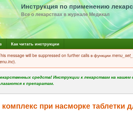
Перейти
Инструкция по применению лекарс
к
Все о лекарствах в журнале Медикал
основному
содержанию
в
Как читать инструкции
 This message will be suppressed on further calls в функции
menu_set_a
enu.inc
).
екарственных средств! Инструкции к лекарствам на нашем 
илагаются к препаратам.
комплекс при насморке таблетки д