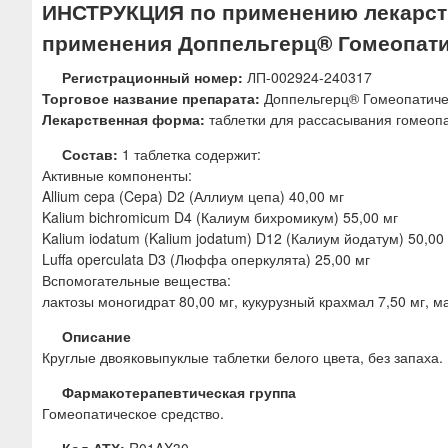
ИНСТРУКЦИЯ по применению лекарств
ю
применения Доппельгерц® Гомеопати
Регистрационный номер:
ЛП-002924-240317
Торговое название препарата:
Доппельгерц® Гомеопатиче
Лекарственная форма:
таблетки для рассасывания гомеоп
Состав:
1 таблетка содержит:
Активные компоненты:
Allium cepa (Cepa) D2 (Аллиум цепа) 40,00 мг
Kalium bichromicum D4 (Калиум бихромикум) 55,00 мг
Kalium iodatum (Kalium jodatum) D12 (Калиум йодатум) 50,00
Luffa operculata D3 (Люффа оперкулята) 25,00 мг
Вспомогательные вещества:
лактозы моногидрат 80,00 мг, кукурузный крахмал 7,50 мг, м
Описание
Круглые двояковыпуклые таблетки белого цвета, без запаха.
Фармакотерапевтическая группа
Гомеопатическое средство.
Код АТХ:
R01AX30