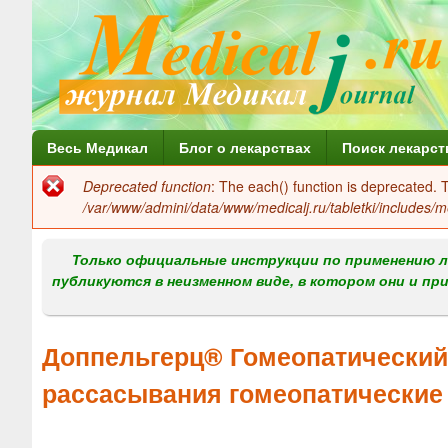
Г
Весь Медикал
Блог о лекарствах
Поиск лекарст
л
Deprecated function
: The each() function is deprecated.
Сообщение
а
/var/www/admini/data/www/medicalj.ru/tabletki/includes/m
об
в
ошибке
Только официальные инструкции по применению л
н
публикуются в неизменном виде, в котором они и пр
о
е
Доппельгерц® Гомеопатический 
м
рассасывания гомеопатические
е
н