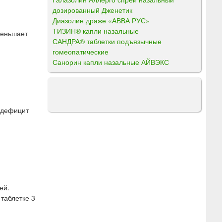
дозированный Дженетик
Диазолин драже «АВВА РУС»
ТИЗИН® капли назальные
меньшает
САНДРА® таблетки подъязычные
гомеопатические
Санорин капли назальные АЙВЭКС
, дефицит
ей.
таблетке 3