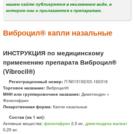
м
нашем сайте публикуются в неизменном виде, в
е
котором они и прилагаются к препаратам.
н
ю
Виброцил® капли назальные
ИНСТРУКЦИЯ по медицинскому
применению препарата Виброцил®
(Vibrocil®)
Регистрационный номер:
П N015192/03-160316
Торговое название:
Виброцил®
МНН или группировочное название:
Диметинден +
Фенилэфрин
Лекарственная форма:
Капли назальные
Состав (на 1 мл):
Активные вещества:
фенилэфрин
2,5 мг,
диметиндена малеат
0,25 мг.