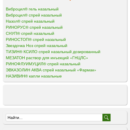
Виброцил® гель назальный
Виброцил® спрей назальный
Назол® спрей назальный
РИНОРУС® спрей назальный
СНУП® спрей назальный
РИНОСТОП® спрей назальный
Звездочка Ноз спрей назальный
ТИЗИН® КСИЛО спрей назальный дозированный
МЕЗАТОН раствор для инъекций «ГНЦЛС»
РИНОФЛУИМУЦИЛ® спрей назальный
ЭВКАЗОЛИН АКВА спрей назальный «Фармак»
НАЗИВИН® капли назальные
Ф
о