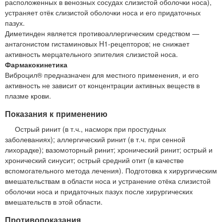
расположенных в венозных сосудах слизистой оболочки носа),
устраняет отёк слизистой оболочки носа и его придаточных
пазух.
Диметинден является противоаллергическим средством —
антагонистом гистаминовых H1-рецепторов; не снижает
активность мерцательного эпителия слизистой носа.
Фармакокинетика
Виброцил® предназначен для местного применения, и его
активность не зависит от концентрации активных веществ в
плазме крови.
Показания к применению
Острый ринит (в т.ч., насморк при простудных
заболеваниях); аллергический ринит (в т.ч. при сенной
лихорадке); вазомоторный ринит; хронический ринит; острый и
хронический синусит; острый средний отит (в качестве
вспомогательного метода лечения). Подготовка к хирургическим
вмешательствам в области носа и устранение отёка слизистой
оболочки носа и придаточных пазух после хирургических
вмешательств в этой области.
Противопоказания