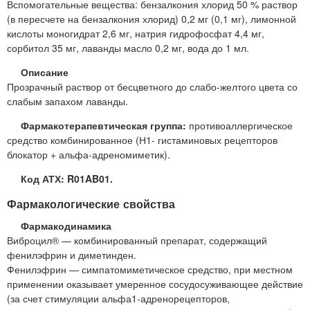
Вспомогательные вещества: бензалкония хлорид 50 % раствор
(в пересчете на бензалкония хлорид) 0,2 мг (0,1 мг), лимонной
кислоты моногидрат 2,6 мг, натрия гидрофосфат 4,4 мг,
сорбитол 35 мг, лаванды масло 0,2 мг, вода до 1 мл.
Описание
Прозрачный раствор от бесцветного до слабо-желтого цвета со
слабым запахом лаванды.
Фармакотерапевтическая группа:
противоаллергическое
средство комбинированное (Н1- гистаминовых рецепторов
блокатор + альфа-адреномиметик).
Код АТХ: R01AB01.
Фармакологические свойства
Фармакодинамика
Виброцил® — комбинированный препарат, содержащий
фенилэфрин и диметинден.
Фенилэфрин — симпатомиметическое средство, при местном
применении оказывает умеренное сосудосуживающее действие
(за счет стимуляции альфа1-адренорецепторов,