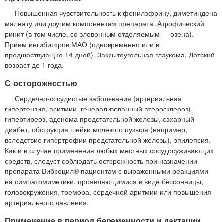
Повышенная чувствительность к фенилэфрину, диметиндена
малеату или другим компонентам препарата. Атрофический
ринит (в том числе, со зловонным отделяемым — озена).
Прием ингибиторов МАО (одновременно или в
предшествующие 14 дней). Закрытоугольная глаукома. Детский
возраст до 1 года.
С осторожностью
Сердечно-сосудистые заболевания (артериальная
гипертензия, аритмии, генерализованный атеросклероз),
гипертиреоз, аденома предстательной железы, сахарный
диабет, обструкция шейки мочевого пузыря (например,
вследствие гипертрофии предстательной железы), эпилепсия.
Как и в случае применения любых местных сосудосуживающих
средств, следует соблюдать осторожность при назначении
препарата Виброцил® пациентам с выраженными реакциями
на симпатомиметики, проявляющимися в виде бессонницы,
головокружения, тремора, сердечной аритмии или повышения
артериального давления.
Применение в период беременности и лактации