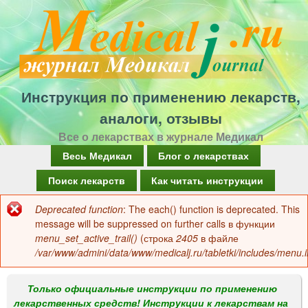
Перейти
к
основному
содержанию
Инструкция по применению лекарств,
аналоги, отзывы
Все о лекарствах в журнале Медикал
Г
Весь Медикал
Блог о лекарствах
л
Поиск лекарств
Как читать инструкции
а
Deprecated function
: The each() function is deprecated. This
Сообщение
в
message will be suppressed on further calls в функции
об
menu_set_active_trail()
(строка
2405
в файле
н
/var/www/admini/data/www/medicalj.ru/tabletki/includes/menu.i
ошибке
о
е
Только официальные инструкции по применению
лекарственных средств! Инструкции к лекарствам на