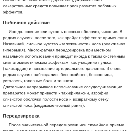
лекарственных средств повышает риск развития побочных
эффектов.
Побочное действие
Иногда: жжение или сухость носовых оболочек, чихание. В
редких случаях: после того, как пройдет эффект от применения
Називина®, сильное чувство «заложенности» носа (реактивная
гиперемия). Многократная передозировка при местном
назальном использовании приводит иногда к таким системным
симпатомиметическим эффектам, как учащение пульса
(тахикардия) и повышение артериального давления. В очень
редких случаях наблюдались беспокойство, бессонница,
усталость, головные боли и тошнота.
Длительное непрерывное использование сосудосуживающих
препаратов может привести к тахифилаксии, атрофии
слизистой оболочки полости носа и возвратному отеку
слизистой носа (медикаментозный ринит).
Передозировка
После значительной передозировки или случайном приеме
внутрь могут появиться следующие симптомы: сужение зрачков,