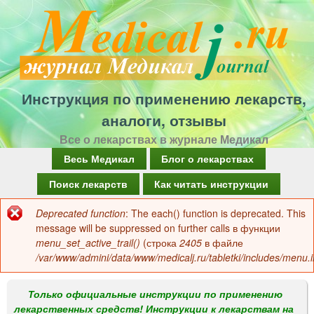
Перейти
к
основному
содержанию
Инструкция по применению лекарств,
аналоги, отзывы
Все о лекарствах в журнале Медикал
Г
Весь Медикал
Блог о лекарствах
л
Поиск лекарств
Как читать инструкции
а
Deprecated function
: The each() function is deprecated. This
Сообщение
в
message will be suppressed on further calls в функции
об
menu_set_active_trail()
(строка
2405
в файле
н
/var/www/admini/data/www/medicalj.ru/tabletki/includes/menu.i
ошибке
о
е
Только официальные инструкции по применению
лекарственных средств! Инструкции к лекарствам на