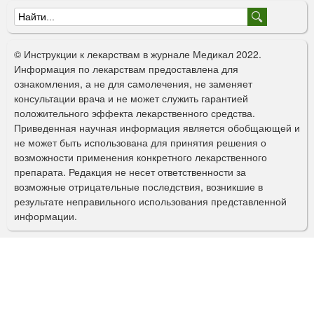
Ф
о
© Инструкции к лекарствам в журнале Медикал 2022.
р
Информация по лекарствам предоставлена для
ознакомления, а не для самолечения, не заменяет
м
консультации врача и не может служить гарантией
а
положительного эффекта лекарственного средства.
Приведенная научная информация является обобщающей и
п
не может быть использована для принятия решения о
о
возможности применения конкретного лекарственного
препарата. Редакция не несет ответственности за
и
возможные отрицательные последствия, возникшие в
с
результате неправильного использования представленной
информации.
к
а