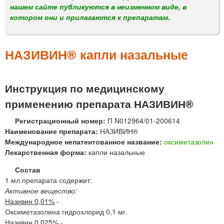
м
нашем сайте публикуются в неизменном виде, в
е
котором они и прилагаются к препаратам.
н
ю
НАЗИВИН® капли назальные
Инструкция по медицинскому
применению препарата НАЗИВИН®
Регистрационный номер:
П N012964/01-200614
Наименование препарата:
НАЗИВИН®
Международное непатентованное название:
оксиметазолин
Лекарственная форма:
капли назальные
Состав
1 мл препарата содержит:
Активное вещество:
Називин 0,01%
-
Оксиметазолина гидрохлорид 0,1 мг.
Називин 0,025%
-