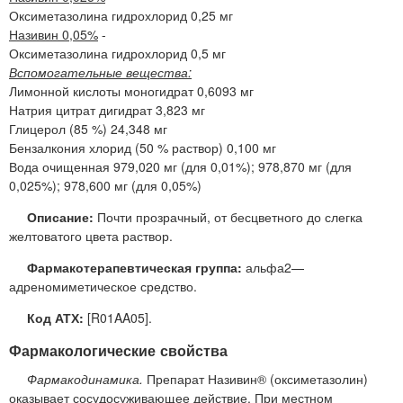
Оксиметазолина гидрохлорид 0,25 мг
Називин 0,05%
-
Оксиметазолина гидрохлорид 0,5 мг
Вспомогательные вещества:
Лимонной кислоты моногидрат 0,6093 мг
Натрия цитрат дигидрат 3,823 мг
Глицерол (85 %) 24,348 мг
Бензалкония хлорид (50 % раствор) 0,100 мг
Вода очищенная 979,020 мг (для 0,01%); 978,870 мг (для
0,025%); 978,600 мг (для 0,05%)
Описание:
Почти прозрачный, от бесцветного до слегка
желтоватого цвета раствор.
Фармакотерапевтическая группа:
альфа2—
адреномиметическое средство.
Код АТХ:
[R01AA05].
Фармакологические свойства
Фармакодинамика.
Препарат Називин® (оксиметазолин)
оказывает сосудосуживающее действие. При местном