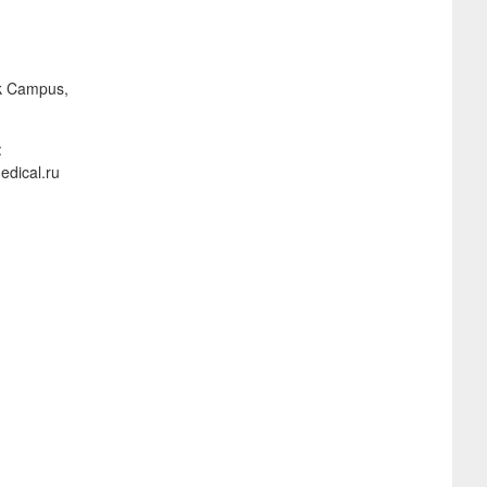
k Campus,
:
edical.ru