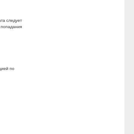
та следует
я попадания
цией по