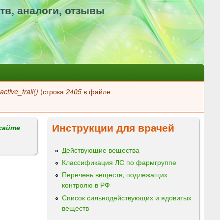
тв, аналоги, отзывы
ctive_trail()
(строка
2405
в файле
Инструкции для врачей
сайте
Действующие вещества
Классификация ЛС по фармгруппе
Перечень веществ, подлежащих
контролю в РФ
Список сильнодействующих и ядовитых
веществ