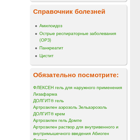
Справочник болезней
Амилоидоз
Острые респираторные заболевания
(ОРЗ)
Панкреатит
Цистит
Обязательно посмотрите:
ФЛЕКСЕН гель для наружного применения
Лизафарма
ДОЛГИТ® гель
Артрозилен аэрозоль Зельаэрозоль
ДОЛГИТ® крем
Артрозилен гель Домпе
Артрозилен раствор для внутривенного и
внутримышечного введения Абиоген
Фарма