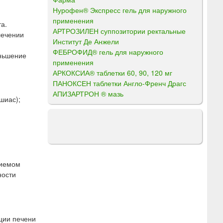
Нурофен® Экспресс гель для наружного
применения
а.
АРТРОЗИЛЕН суппозитории ректальные
лечении
Институт Де Анжели
ФЕБРОФИД® гель для наружного
еньшение
применения
АРКОКСИА® таблетки 60, 90, 120 мг
ПАНОКСЕН таблетки Англо-Френч Драгс
АПИЗАРТРОН ® мазь
шиас);
риемом
ности
ции печени