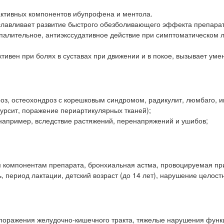
активных компонентов ибупрофена и ментола.
лавливает развитие быстрого обезболивающего эффекта препарат
палительное, антиэкссудативное действие при симптоматическом 
вен при болях в суставах при движении и в покое, вызывает ум
роз, остеохондроз с корешковым синдромом, радикулит, люмбаго, и
бурсит, поражение периартикулярных тканей);
, например, вследствие растяжений, перенапряжений и ушибов;
м компонентам препарата, бронхиальная астма, провоцируемая п
 период лактации, детский возраст (до 14 лет), нарушение целост
 поражения желудочно-кишечного тракта, тяжелые нарушения функ