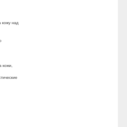
а кожу над
о
а кожи,
стические