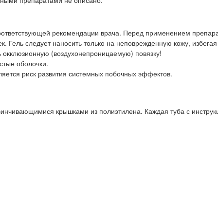
нными препаратами не описано.
соответствующей рекомендации врача. Перед применением препара
ек. Гель следует наносить только на неповрежденную кожу, избега
ь окклюзионную (воздухонепроницаемую) повязку!
стые оболочки.
яется риск развития системных побочных эффектов.
навинчивающимися крышками из полиэтилена. Каждая туба с инструк