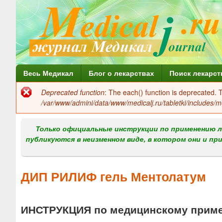
Г
Весь Медикал
Блог о лекарствах
Поиск лекарст
л
Deprecated function
: The each() function is deprecated.
Сообщение
а
/var/www/admini/data/www/medicalj.ru/tabletki/includes/m
об
в
ошибке
Только официальные инструкции по применению л
н
публикуются в неизменном виде, в котором они и пр
о
е
ДИП РИЛИФ гель Ментолатум
м
е
ИНСТРУКЦИЯ по медицинскому прим
н