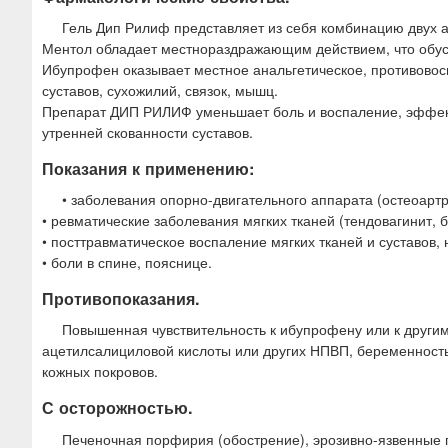
Гель Дип Рилиф представляет из себя комбинацию двух 
Ментол обладает местнораздражающим действием, что обус
Ибупрофен оказывает местное анальгетическое, противовос
суставов, сухожилий, связок, мышц.
Препарат ДИП РИЛИФ уменьшает боль и воспаление, эффекти
утренней скованности суставов.
Показания к применению:
• заболевания опорно-двигательного аппарата (остеоарт
• ревматические заболевания мягких тканей (тендовагинит, 
• посттравматическое воспаление мягких тканей и суставов
• боли в спине, пояснице.
Противопоказания.
Повышенная чувствительность к ибупрофену или к други
ацетилсалициловой кислоты или других НПВП, беременность,
кожных покровов.
С осторожностью.
Печеночная порфирия (обострение), эрозивно-язвенные