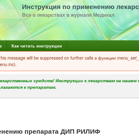
Перейти
Инструкция по применению лекарс
к
Все о лекарствах в журнале Медикал
основному
содержанию
в
Как читать инструкции
 This message will be suppressed on further calls в функции
menu_set_a
enu.inc
).
екарственных средств! Инструкции к лекарствам на нашем 
илагаются к препаратам.
енению препарата ДИП РИЛИФ