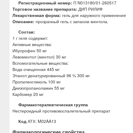
ю
Регистрационный номер:
П N013180/01-260517
Торговое название препарата:
ДИП РИЛИФ
Лекарственная форма:
гель для наружного применения
Описание:
прозрачный гель с запахом ментола.
Состав:
1 г геля содержит:
Активные вещества:
Ибупрофен 50 мг
Левоментол (ментол) 30 мг
Вспомогательные вещества:
Вода очищенная 445 мг
Этанол денатурированный 96 % 300 мг
Пропиленгликоль 100 мг
Диизопропаноламин 55 мг
Карбомер 20 мг
Фармакотерапевтическая группа
Нестероидный противовоспалительный препарат
Код
АТХ: M02AA13
Фармакологические свойства.