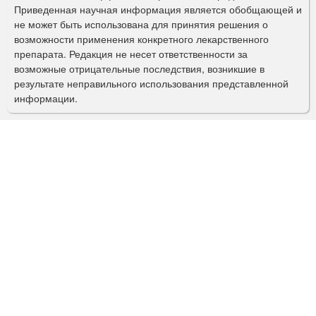
Приведенная научная информация является обобщающей и
п
не может быть использована для принятия решения о
о
возможности применения конкретного лекарственного
препарата. Редакция не несет ответственности за
и
возможные отрицательные последствия, возникшие в
с
результате неправильного использования представленной
информации.
к
а