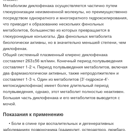
Метаболизм диклофенака осуществляется частично путем
глюкуронизации неизмененной молекулы, но преимущественно
посредством однократного и многократного гидроксилирования,
что приводит к образованию нескольких фенольных
метаболитов, большинство из которых превращается в
глюкуронидные конъюгаты. Два фенольных метаболита
биологически активны, но в значительно меньшей степени, чем
диклофенак.
Общий системный плазменный клиренс диклофенака
составляет 263±56 мл/мин. Конечный период полувыведения
составляет 1-2 ч. Период полувыведения метаболитов, включая
два фармакологически активных, также непродолжителен и
составляет 1-3 ч. Один из метаболитов (3'-гидрокси-4'-
метоксидиклофенак) имеет более длительный период
полувыведения, однако, этот метаболит полностью неактивен.
Большая часть диклофенака и его метаболитов выводится с
мочой.
Показания к применению
• Боли в спине при воспалительных и дегенеративных
заболеваниях позвоночника (радикулит, остеоартроз, люмбаго,