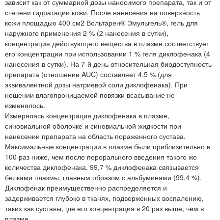
зависит как от суммарной дозы наносимого препарата, так и от
степени гидратации кожи. После нанесения на поверхность
кожи площадью 400 см2 Вольтарен® Эмульгель®, гель для
наружного применения 2 % (2 нанесения в сутки),
концентрация действующего вещества в плазме соответствует
его концентрации при использовании 1 % геля диклофенака (4
нанесения в сутки). На 7-й день относительная биодоступность
препарата (отношение AUC) составляет 4,5 % (для
эквивалентной дозы натриевой соли диклофенака). При
ношении влагопроницаемой повязки всасывание не
изменялось.
Измерялась концентрация диклофенака в плазме,
синовиальной оболочке и синовиальной жидкости при
нанесении препарата на область пораженного сустава.
Максимальные концентрации в плазме были приблизительно в
100 раз ниже, чем после перорального введения такого же
количества диклофенака. 99,7 % диклофенака связывается
белками плазмы, главным образом с альбуминами (99,4 %).
Диклофенак преимущественно распределяется и
задерживается глубоко в тканях, подверженных воспалению,
таких как суставы, где его концентрация в 20 раз выше, чем в
плазме.