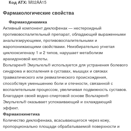
Код АТХ:
M02AA15
Фармакологические свойства
Фармакодинамика
Активный компонент диклофенак — нестероидный
противовоспалительный препарат, обладающий выраженными
анальгезирующими, противовоспалительными и
жаропонижающими свойствами. Неизбирательно угнетая
циклооксигеназу 1 и 2 типов, нарушает метаболизм
арахидоновой кислоты.
Вольтарен® Эмульгель® используется для устранения болевого
синдрома и воспаления в суставах, мышцах и связках
травматического или ревматического происхождения,
способствуя уменьшению боли и отечности, связанной с
воспалительным процессом, увеличивая подвижность суставов.
Благодаря своей водно-спиртовой основе Вольтарен®
Эмульгель® оказывает успокаивающий и охлаждающий
эффект.
Фармакокинетика
Количество диклофенака, всасывающегося через кожу,
пропорционально площади обрабатываемой поверхности и