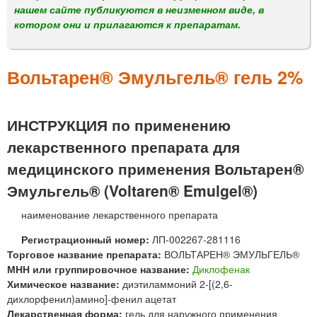
м
нашем сайте публикуются в неизменном виде, в
е
котором они и прилагаются к препаратам.
н
ю
Вольтарен® Эмульгель® гель 2%
ИНСТРУКЦИЯ по применению
лекарственного препарата для
медицинского применения Вольтарен®
Эмульгель® (Voltaren® Emulgel®)
наименование лекарственного препарата
Регистрационный номер:
ЛП-002267-281116
Торговое название препарата:
ВОЛЬТАРЕН® ЭМУЛЬГЕЛЬ®
МНН или группировочное название:
Диклофенак
Химическое название:
диэтиламмоний 2-[(2,6-
дихлорфенил)амино]-фенил ацетат
Лекарственная форма:
гель для наружного применения