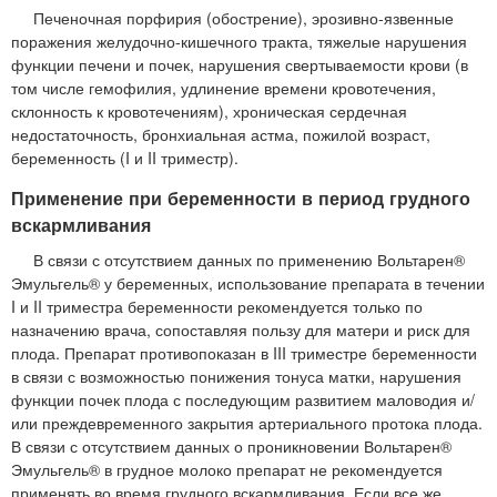
Печеночная порфирия (обострение), эрозивно-язвенные
поражения желудочно-кишечного тракта, тяжелые нарушения
функции печени и почек, нарушения свертываемости крови (в
том числе гемофилия, удлинение времени кровотечения,
склонность к кровотечениям), хроническая сердечная
недостаточность, бронхиальная астма, пожилой возраст,
беременность (I и II триместр).
Применение при беременности в период грудного
вскармливания
В связи с отсутствием данных по применению Вольтарен®
Эмульгель® у беременных, использование препарата в течении
I и II триместра беременности рекомендуется только по
назначению врача, сопоставляя пользу для матери и риск для
плода. Препарат противопоказан в III триместре беременности
в связи с возможностью понижения тонуса матки, нарушения
функции почек плода с последующим развитием маловодия и/
или преждевременного закрытия артериального протока плода.
В связи с отсутствием данных о проникновении Вольтарен®
Эмульгель® в грудное молоко препарат не рекомендуется
применять во время грудного вскармливания. Если все же