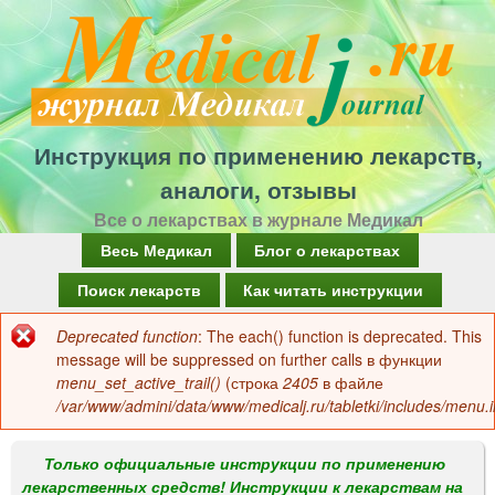
Перейти
к
основному
содержанию
Инструкция по применению лекарств,
аналоги, отзывы
Все о лекарствах в журнале Медикал
Г
Весь Медикал
Блог о лекарствах
л
Поиск лекарств
Как читать инструкции
а
Deprecated function
: The each() function is deprecated. This
Сообщение
в
message will be suppressed on further calls в функции
об
menu_set_active_trail()
(строка
2405
в файле
н
/var/www/admini/data/www/medicalj.ru/tabletki/includes/menu.i
ошибке
о
е
Только официальные инструкции по применению
лекарственных средств! Инструкции к лекарствам на