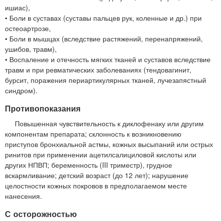
ишиас),
• Боли в суставах (суставы пальцев рук, коленные и др.) при
остеоартрозе,
• Боли в мышцах (вследствие растяжений, перенапряжений,
ушибов, травм),
• Воспаление и отечность мягких тканей и суставов вследствие
травм и при ревматических заболеваниях (тендовагинит,
бурсит, поражения периартикулярных тканей, лучезапястный
синдром).
Противопоказания
Повышенная чувствительность к диклофенаку или другим
компонентам препарата; склонность к возникновению
приступов бронхиальной астмы, кожных высыпаний или острых
ринитов при применении ацетилсалициловой кислоты или
других НПВП; беременность (III триместр), грудное
вскармливание; детский возраст (до 12 лет); нарушение
целостности кожных покровов в предполагаемом месте
нанесения.
С осторожностью