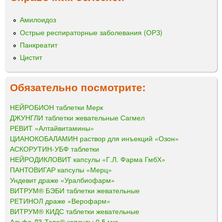
Амилоидоз
Острые респираторные заболевания (ОРЗ)
Панкреатит
Цистит
Обязательно посмотрите:
НЕЙРОБИОН таблетки Мерк
ДЖУНГЛИ таблетки жевательные Сагмел
РЕВИТ «Алтайвитамины»
ЦИАНОКОБАЛАМИН раствор для инъекций «Озон»
АСКОРУТИН-УБФ таблетки
НЕЙРОДИКЛОВИТ капсулы «Г.Л. Фарма ГмбХ»
ПАНТОВИГАР капсулы «Мерц»
Ундевит драже «Уралбиофарм»
ВИТРУМ® БЭБИ таблетки жевательные
РЕТИНОЛ драже «Верофарм»
ВИТРУМ® КИДС таблетки жевательные
Альфа Д3-Тева® капсулы 0,5 мкг