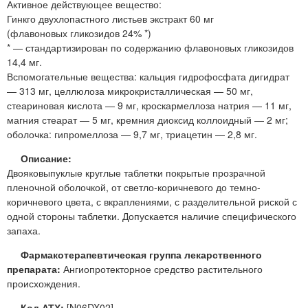
Активное действующее вещество:
Гинкго двухлопастного листьев экстракт 60 мг
(флавоновых гликозидов 24% *)
* — стандартизирован по содержанию флавоновых гликозидов
14,4 мг.
Вспомогательные вещества: кальция гидрофосфата дигидрат
— 313 мг, целлюлоза микрокристаллическая — 50 мг,
стеариновая кислота — 9 мг, кроскармеллоза натрия — 11 мг,
магния стеарат — 5 мг, кремния диоксид коллоидный — 2 мг;
оболочка: гипромеллоза — 9,7 мг, триацетин — 2,8 мг.
Описание:
Двояковыпуклые круглые таблетки покрытые прозрачной
пленочной оболочкой, от светло-коричневого до темно-
коричневого цвета, с вкраплениями, с разделительной риской с
одной стороны таблетки. Допускается наличие специфического
запаха.
Фармакотерапевтическая группа лекарственного
препарата:
Ангиопротекторное средство растительного
происхождения.
Код АТХ:
[N06DX02]