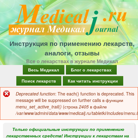
Перейти
к
основному
содержанию
Инструкция по применению лекарств,
аналоги, отзывы
Все о лекарствах в журнале Медикал
Г
Весь Медикал
Блог о лекарствах
л
Поиск лекарств
Как читать инструкции
а
Deprecated function
: The each() function is deprecated. This
Сообщение
в
message will be suppressed on further calls в функции
об
menu_set_active_trail()
(строка
2405
в файле
н
/var/www/admini/data/www/medicalj.ru/tabletki/includes/menu.i
ошибке
о
е
Только официальные инструкции по применению
лекарственных средств! Инструкции к лекарствам на