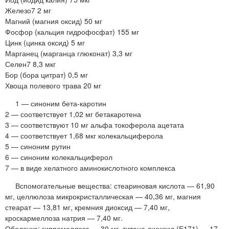
Железо7 2 мг
Магний (магния оксид) 50 мг
Фосфор (кальция гидрофосфат) 155 мг
Цинк (цинка оксид) 5 мг
Марганец (марганца глюконат) 3,3 мг
Селен7 8,3 мкг
Бор (бора цитрат) 0,5 мг
Хвоща полевого трава 20 мг
1 — синоним бета-каротин
2 — соответствует 1,02 мг бетакаротена
3 — соответствуют 10 мг альфа токоферола ацетата
4 — соответствует 1,68 мкг колекальциферола
5 — синоним рутин
6 — синоним колекальциферол
7 — в виде хелатного аминокислотного комплекса
Вспомогательные вещества: стеариновая кислота — 61,90
мг, целлюлоза микрокристаллическая — 40,36 мг, магния
стеарат — 13,81 мг, кремния диоксид — 7,40 мг,
кроскармеллоза натрия — 7,40 мг.
Оболочка: гипромеллоза — 30 мг, титана диоксид (Е171) — 17