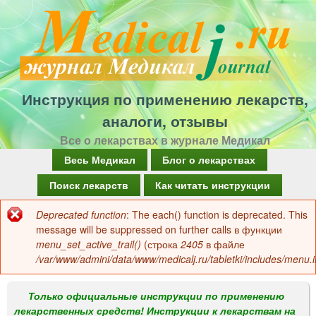
Перейти
к
основному
содержанию
Инструкция по применению лекарств,
аналоги, отзывы
Все о лекарствах в журнале Медикал
Г
Весь Медикал
Блог о лекарствах
л
Поиск лекарств
Как читать инструкции
а
Deprecated function
: The each() function is deprecated. This
Сообщение
в
message will be suppressed on further calls в функции
об
menu_set_active_trail()
(строка
2405
в файле
н
/var/www/admini/data/www/medicalj.ru/tabletki/includes/menu.i
ошибке
о
е
Только официальные инструкции по применению
лекарственных средств! Инструкции к лекарствам на