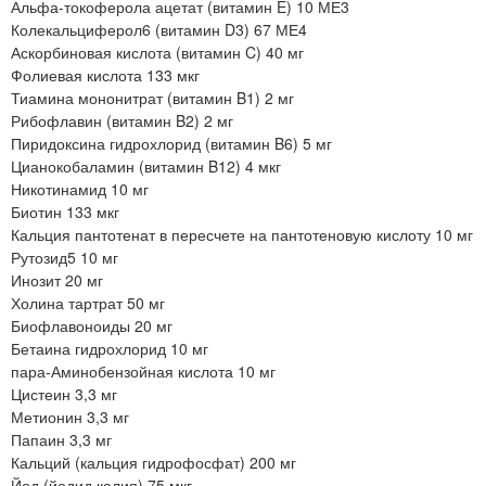
Альфа-токоферола ацетат (витамин E) 10 МЕ3
Колекальциферол6 (витамин D3) 67 МЕ4
Аскорбиновая кислота (витамин C) 40 мг
Фолиевая кислота 133 мкг
Тиамина мононитрат (витамин B1) 2 мг
Рибофлавин (витамин B2) 2 мг
Пиридоксина гидрохлорид (витамин B6) 5 мг
Цианокобаламин (витамин B12) 4 мкг
Никотинамид 10 мг
Биотин 133 мкг
Кальция пантотенат в пересчете на пантотеновую кислоту 10 мг
Рутозид5 10 мг
Инозит 20 мг
Холина тартрат 50 мг
Биофлавоноиды 20 мг
Бетаина гидрохлорид 10 мг
пара-Аминобензойная кислота 10 мг
Цистеин 3,3 мг
Метионин 3,3 мг
Папаин 3,3 мг
Кальций (кальция гидрофосфат) 200 мг
Йод (йодид калия) 75 мкг