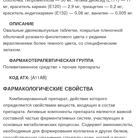
мг, краситель кармин (Е120) — 2,9 мг, триацетин — 0,2 мг,
краситель индигокармин (Е132) — 0,06 мг, ванилин — 0,005 мг.
ОПИСАНИЕ
Овальные двояковыпуклые таблетки, покрытые пленочной
оболочкой розовато-фиолетового цвета с редкими
вкраплениями более темного цвета, со специфическим
запахом.
ФАРМАКОТЕРАПЕВТИЧЕСКАЯ ГРУППА
Поливитаминное средство + прочие препараты
КОД АТХ:
[A11AB]
ФАРМАКОЛОГИЧЕСКИЕ СВОЙСТВА
Комбинированный препарат, действие которого
определяется свойствами веществ, входящих в состав
препарата. Активные компоненты препарата являются важной
составной частью ферментативных систем, участвующих в
основных метаболических процессах. Содержит аминокислоты,
необходимые для формирования коллагена и других белков,
способствующих улучшению структуры кожи, ногтей и волос;