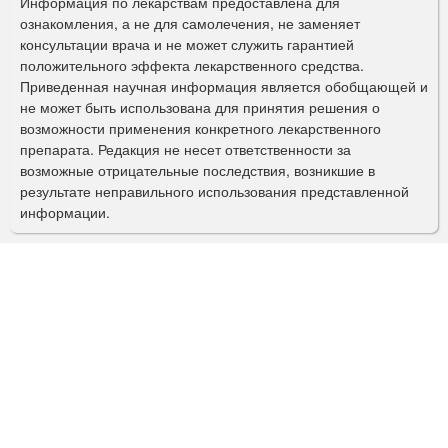
р
Информация по лекарствам предоставлена для
ознакомления, а не для самолечения, не заменяет
м
консультации врача и не может служить гарантией
а
положительного эффекта лекарственного средства.
Приведенная научная информация является обобщающей и
п
не может быть использована для принятия решения о
о
возможности применения конкретного лекарственного
препарата. Редакция не несет ответственности за
и
возможные отрицательные последствия, возникшие в
с
результате неправильного использования представленной
информации.
к
а