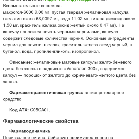
Вспомогательные вещества:
макрогол-6000 9,00 мг, пустая твердая желатиновая капсула
(желатин около 63,0097 мг, вода 11,02 мг, титана диоксид около
1,50 мг, краситель железа оксид желтый около 0,47 мг). На
капсулу наносится печать черными чернилами, капсула
содержит следовые количества чернил. Основные ингредиенты
чернил для печати: шеллак, краситель железа оксид черный, н-
бутанол, вода, пропиленгликоль, изопропанол.
Описание:
желатиновые матовые капсулы желто-бежевого
цвета без запаха с надписью «Venoruton 300», содержимое
капсул — порошок от желтого до коричневато-желтого цвета без
запаха.
Фармакотерапевтическая группа:
ангиопротекторное
средство.
Код АТХ:
C05CA01.
Фармакологические свойства
Фармакодинамика
Производное рутина. Действует преимущественно на