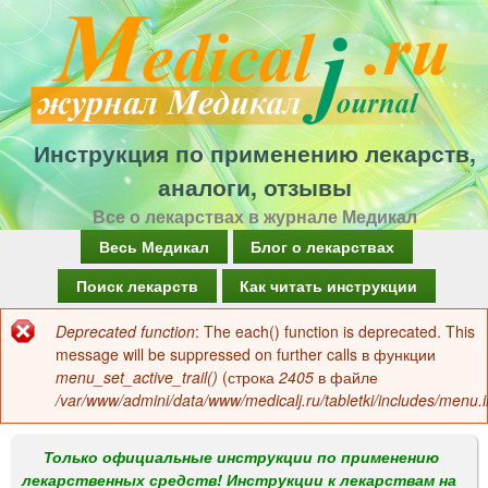
Перейти
к
основному
содержанию
Инструкция по применению лекарств,
аналоги, отзывы
Все о лекарствах в журнале Медикал
Г
Весь Медикал
Блог о лекарствах
л
Поиск лекарств
Как читать инструкции
а
Deprecated function
: The each() function is deprecated. This
Сообщение
в
message will be suppressed on further calls в функции
об
menu_set_active_trail()
(строка
2405
в файле
н
/var/www/admini/data/www/medicalj.ru/tabletki/includes/menu.i
ошибке
о
е
Только официальные инструкции по применению
лекарственных средств! Инструкции к лекарствам на