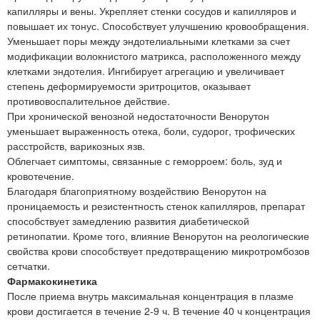
капилляры и вены. Укрепляет стенки сосудов и капилляров и
повышает их тонус. Способствует улучшению кровообращения.
Уменьшает поры между эндотелиальными клетками за счет
модификации волокнистого матрикса, расположенного между
клетками эндотелия. Ингибирует агрегацию и увеличивает
степень деформируемости эритроцитов, оказывает
противовоспалительное действие.
При хронической венозной недостаточности Венорутон
уменьшает выраженность отека, боли, судорог, трофических
расстройств, варикозных язв.
Облегчает симптомы, связанные с геморроем: боль, зуд и
кровотечение.
Благодаря благоприятному воздействию Венорутон на
проницаемость и резистентность стенок капилляров, препарат
способствует замедлению развития диабетической
ретинопатии. Кроме того, влияние Венорутон на реологические
свойства крови способствует предотвращению микротромбозов
сетчатки.
Фармакокинетика
После приема внутрь максимальная концентрация в плазме
крови достигается в течение 2-9 ч. В течение 40 ч концентрация