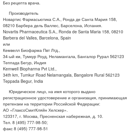
Без рецепта врача.
Производитель
Новартис Фармасьютика С.А., Ронда де Санта Мария 158,
08210 Барбера дель Валлес, Барселона, Испания.
Novartis Pharmaceutica S.А., Ronda de Santa Maria 158, 08210
Barbera del Valles, Barcelona, Spain
или
Кемвелл Биофарма Пвт Лтд.,
34-ый км, Тумкур Роуд, Неламангала, Бангалор Рурал 562123
Теппада Бегур, Индия
Kemwell Biopharma Pvt Ltd.,
34th km, Tumkur Road Nelamangala, Bangalore Rural 562123
Teppada Begur, India
Юридическое лицо, на имя которого выдано
регистрационное удостоверение и организация, принимающая
претензии на территории Российской Федерации:
АО «ГлаксоСмитКляйн Хелскер».
123317, г. Москва, Пресненская набережная, д. 10.
Тел. 8 (495) 777-98-50;
факс 8 (495) 777-98-51