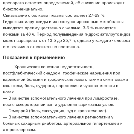
препарата остается определяемой, её снижение происходит
биэкспоненциально.
Связывание с белками плазмы составляет 27-29 %.
Гидроксиэтилрутозиды и их глюкуронированные метаболиты
выводятся преимущественно с желчью, 3-6 % выводятся
почками за 48 ч. Период полувыведения гидроксиэтилрутозидов
может варьировать от 13,5 до 25,7 ч, однако у каждого человека
его величина относительно постоянна.
Показания к применению
— Хроническая венозная недостаточность,
постфлебитический синдром, трофические нарушения при
варикозной болезни и трофические язвы с такими симптомами
как: отеки, боль, судороги, парестезия и чувство тяжести в
ногах.
— В качестве вспомогательного лечения при лимфостазе,
после склеротерапии вен и удаления варикозных узлов.
— Геморрой (боль, экссудация, зуд и кровотечение).
— В качестве вспомогательного лечения ретинопатии у
больных сахарным диабетом, артериальной гипертензией и
атеросклерозом.