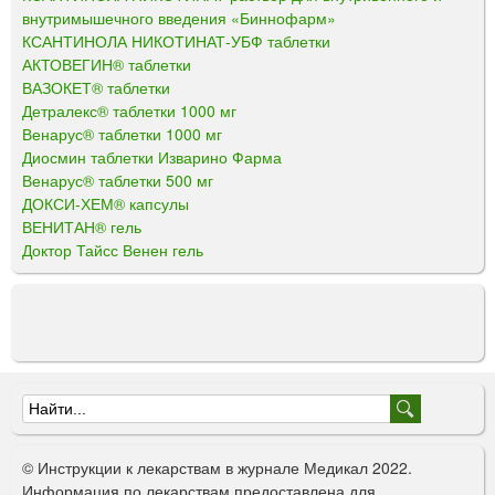
внутримышечного введения «Биннофарм»
КСАНТИНОЛА НИКОТИНАТ-УБФ таблетки
АКТОВЕГИН® таблетки
ВАЗОКЕТ® таблетки
Детралекс® таблетки 1000 мг
Венарус® таблетки 1000 мг
Диосмин таблетки Изварино Фарма
Венарус® таблетки 500 мг
ДОКСИ-ХЕМ® капсулы
ВЕНИТАН® гель
Доктор Тайсс Венен гель
Ф
о
© Инструкции к лекарствам в журнале Медикал 2022.
р
Информация по лекарствам предоставлена для