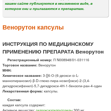
м
нашем сайте публикуются в неизменном виде, в
е
котором они и прилагаются к препаратам.
н
ю
Венорутон капсулы
ИНСТРУКЦИЯ ПО МЕДИЦИНСКОМУ
ПРИМЕНЕНИЮ ПРЕПАРАТА Венорутон
Регистрационный номер:
П N008948/01-031116
Торговое название:
Венорутон
МНН:
Химическое название:
3-[[6-О-(6-деокси-α-L-
маннопиранозил)-β-D-глюко-пира-нозил]окси)-2-(3,4-
дигидроксифенил)-5,7-дигидрокси-4Н-1-бензопи-ран-4-один
Лекарственная форма:
капсулы.
Состав:
каждая капсула содержит:
Активное вещество:
гидроксиэтилрутозиды
300 мг.