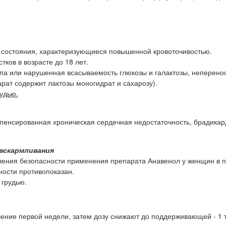
.
 состояния, характеризующиеся повышенной кровоточивостью.
ков в возрасте до 18 лет.
ппа или нарушенная всасываемость глюкозы и галактозы, неперено
рат содержит лактозы моногидрат и сахарозу).
удью.
пенсированная хроническая сердечная недостаточность, брадикар
 вскармливания
еления безопасности применения препарата Анавенол у женщин в 
ости противопоказан.
 грудью.
течение первой недели, затем дозу снижают до поддерживающей - 1 