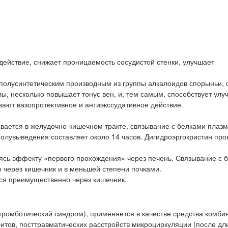
ействие, снижает проницаемость сосудистой стенки, улучшает
 полусинтетическим производным из группы алкалоидов спорыньи, 
, несколько повышает тонус вен, и, тем самым, способствует ул
ают вазопротективное и антиэкссудативное действие.
ывается в желудочно-кишечном тракте, связывание с белками плаз
полувыведения составляет около 14 часов. Дигидроэргокристин про
аясь эффекту «первого прохождения» через печень. Связывание с 
 через кишечник и в меньшей степени почками.
тся преимущественно через кишечник.
ттромботический синдром), применяется в качестве средства комб
итов, посттравматических расстройств микроциркуляции (после дл