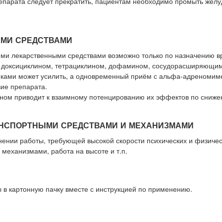
парата следует прекратить, пациентам необходимо промыть желу
ЫМИ СРЕДСТВАМИ
ми лекарственными средствами возможно только по назначению в
 доксициклином, тетрациклином, дофамином, сосудорасширяющи
ками может усилить, а одновременный приём с альфа-адреномим
ие препарата.
ном приводит к взаимному потенцированию их эффектов по сниж
АНСПОРТНЫМИ СРЕДСТВАМИ И МЕХАНИЗМАМИ
нении работы, требующей высокой скорости психических и физиче
механизмами, работа на высоте и т.п.
ы в картонную пачку вместе с инструкцией по применению.