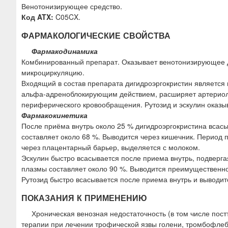
Венотонизирующее средство.
Код ATX:
C05CX.
ФАРМАКОЛОГИЧЕСКИЕ СВОЙСТВА
Фармакодинамика
Комбинированный препарат. Оказывает венотонизирующее д
микроциркуляцию.
Входящий в состав препарата дигидроэргокристин является
альфа-адреноблокирующим действием, расширяет артериолы
периферического кровообращения. Рутозид и эскулин оказыв
Фармакокинетика
После приёма внутрь около 25 % дигидроэргокристина всас
составляет около 68 %. Выводится через кишечник. Период 
через плацентарный барьер, выделяется с молоком.
Эскулин быстро всасывается после приема внутрь, подверг
плазмы составляет около 90 %. Выводится преимущественно
Рутозид быстро всасывается после приема внутрь и выводи
ПОКАЗАНИЯ К ПРИМЕНЕНИЮ
Хроническая венозная недостаточность (в том числе пос
терапии при лечении трофической язвы голени, тромбофлеб