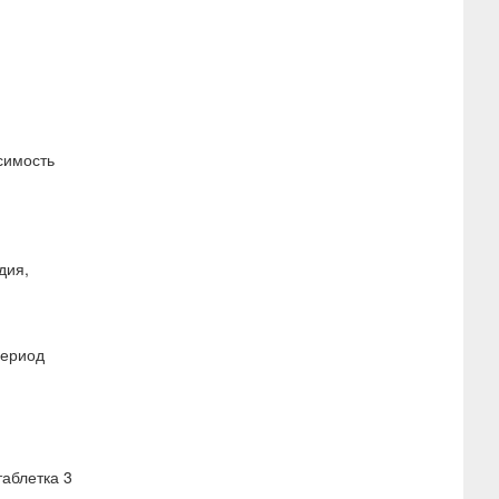
симость
дия,
период
таблетка 3