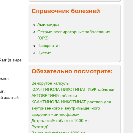
Справочник болезней
Амилоидоз
Острые респираторные заболевания
(ОРЗ)
Панкреатит
Цистит
 мг (в виде
Обязательно посмотрите:
ахмал
Венорутон капсулы
КСАНТИНОЛА НИКОТИНАТ-УБФ таблетки
мг,
АКТОВЕГИН® таблетки
ый желтый
КСАНТИНОЛА НИКОТИНАТ раствор для
внутривенного и внутримышечного
введения «Биннофарм»
Детралекс® таблетки 1000 мг
Рутозид*
Венарус® таблетки 1000 мг