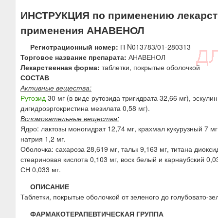
ю
ИНСТРУКЦИЯ по применению лекарств
применения АНАВЕНОЛ
Регистрационный номер:
П N013783/01-280313
Торговое название препарата:
АНАВЕНОЛ
Лекарственная форма:
таблетки, покрытые оболочкой
СОСТАВ
Активные вещества:
Рутозид
30 мг (в виде рутозида тригидрата 32,66 мг), эскулин
дигидроэргокристина мезилата 0,58 мг).
Вспомогательные вещества:
Ядро: лактозы моногидрат 12,74 мг, крахмал кукурузный 7 мг
натрия 1,2 мг.
Оболочка: сахароза 28,619 мг, тальк 9,163 мг, титана диокси
стеариновая кислота 0,103 мг, воск белый и карнаубский 0,
СН 0,033 мг.
ОПИСАНИЕ
Таблетки, покрытые оболочкой от зеленого до голубовато-зе
ФАРМАКОТЕРАПЕВТИЧЕСКАЯ ГРУППА