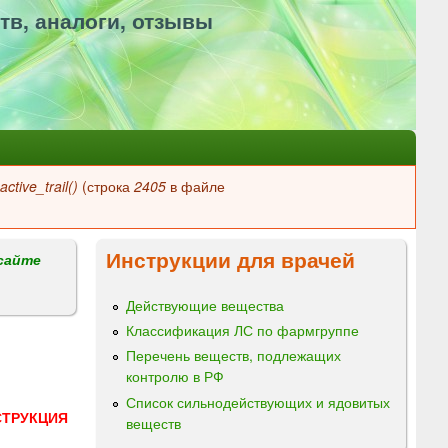
тв, аналоги, отзывы
ctive_trail()
(строка
2405
в файле
Инструкции для врачей
сайте
Действующие вещества
Классификация ЛС по фармгруппе
Перечень веществ, подлежащих
контролю в РФ
Список сильнодействующих и ядовитых
СТРУКЦИЯ
веществ