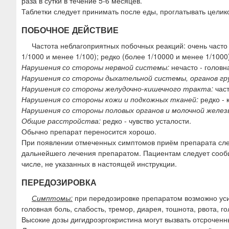
раза в сутки в течение 5-6 месяцев.
Таблетки следует принимать после еды, проглатывать целик
ПОБОЧНОЕ ДЕЙСТВИЕ
Частота неблагоприятных побочных реакций: очень часто (
1/1000 и менее 1/100); редко (более 1/10000 и менее 1/100
Нарушения со стороны нервной системы:
нечасто - головн
Нарушения со стороны дыхательной системы, органов гру
Нарушения со стороны желудочно-кишечного тракта:
част
Нарушения со стороны кожи и подкожных тканей:
редко - 
Нарушения со стороны половых органов и молочной желез
Общие расстройства:
редко - чувство усталости.
Обычно препарат переносится хорошо.
При появлении отмеченных симптомов приём препарата след
дальнейшего лечения препаратом. Пациентам следует сообщ
числе, не указанных в настоящей инструкции.
ПЕРЕДОЗИРОВКА
Симптомы:
при передозировке препаратом возможно уси
головная боль, слабость, тремор, диарея, тошнота, рвота, г
Высокие дозы дигидроэргокристина могут вызвать отсроченн