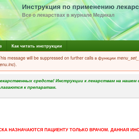
Перейти
Инструкция по применению лекарс
к
Все о лекарствах в журнале Медикал
основному
содержанию
в
Как читать инструкции
 This message will be suppressed on further calls в функции
menu_set_a
enu.inc
).
екарственных средств! Инструкции к лекарствам на нашем 
илагаются к препаратам.
СКА НАЗНАЧАЮТСЯ ПАЦИЕНТУ ТОЛЬКО ВРАЧОМ. ДАННАЯ ИН