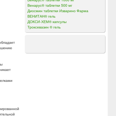
Венарус® таблетки 500 мг
Диосмин таблетки Изварино Фарма
ВЕНИТАН® гель
ДОКСИ-ХЕМ® капсулы
Троксевазин ® гель
обладает
учшению
мы
никает
белками
инированной
ительной