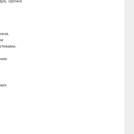
док, срочно
рача.
ми
етиками,
ению
ских