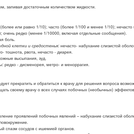
ом, запивая достаточным количеством жидкости.
более или равно 1/10); часто (более 1/100 и менее 1/10); нечасто
0); очень редко (менее 1/10000, включая отдельные сообщения).
ая боль.
дной клетки и средостенья:
нечасто- набухание слизистой оболо
о- тошнота, рвота, нечасто - диарея.
кожные высыпания, зуд.
ы:
редко - дисменорея, метро- и меноррагия.
ует прекратить и обратиться к врачу для решения вопроса возмо
ать своему врачу о всех случаях побочных (необычных) эффектов
ление проявлений побочных явлений – набухание слизистой оболо
оловокружение.
ый спазм сосудов с ишемией органов.