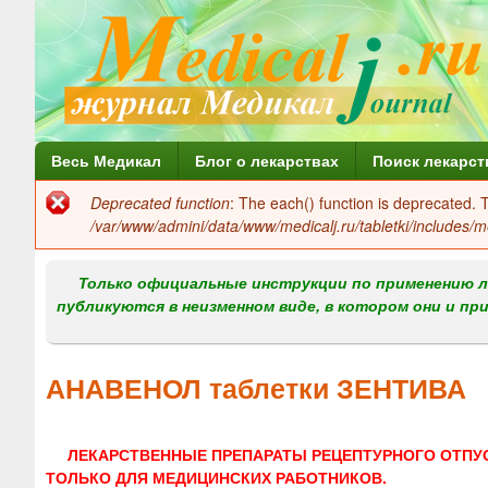
Г
Весь Медикал
Блог о лекарствах
Поиск лекарст
л
Deprecated function
: The each() function is deprecated.
Сообщение
а
/var/www/admini/data/www/medicalj.ru/tabletki/includes/m
об
в
ошибке
Только официальные инструкции по применению л
н
публикуются в неизменном виде, в котором они и пр
о
е
АНАВЕНОЛ таблетки ЗЕНТИВА
м
е
ЛЕКАРСТВЕННЫЕ ПРЕПАРАТЫ РЕЦЕПТУРНОГО ОТПУ
н
ТОЛЬКО ДЛЯ МЕДИЦИНСКИХ РАБОТНИКОВ.