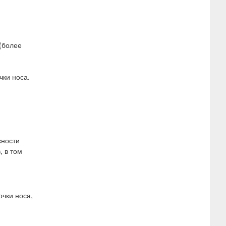
 (более
чки носа.
жности
, в том
чки носа,