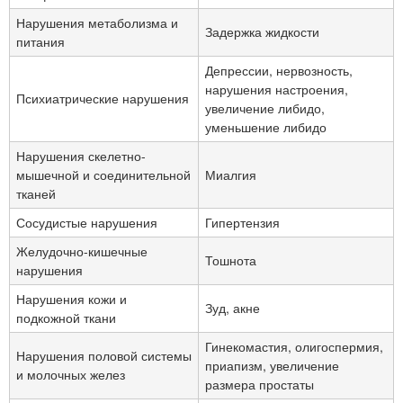
Нарушения метаболизма и
Задержка жидкости
питания
Депрессии, нервозность,
нарушения настроения,
Психиатрические нарушения
увеличение либидо,
уменьшение либидо
Нарушения скелетно-
мышечной и соединительной
Миалгия
тканей
Сосудистые нарушения
Гипертензия
Желудочно-кишечные
Тошнота
нарушения
Нарушения кожи и
Зуд, акне
подкожной ткани
Гинекомастия, олигоспермия,
Нарушения половой системы
приапизм, увеличение
и молочных желез
размера простаты