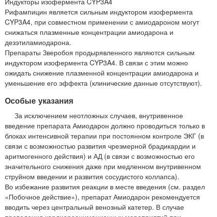
Индукторы изофермента CYP3A4
Рифампицин является сильным индуктором изофермента
CYP3A4, при совместном применении с амиодароном могут
снижаться плазменные концентрации амиодарона и
дезэтиламиодарона.
Препараты Зверобоя продырявленного являются сильным
индуктором изофермента CYP3A4. В связи с этим можно
ожидать снижение плазменной концентрации амиодарона и
уменьшение его эффекта (клинические данные отсутствуют).
Особые указания
За исключением неотложных случаев, внутривенное
введение препарата Амиодарон должно проводиться только в
блоках интенсивной терапии при постоянном контроле ЭКГ (в
связи с возможностью развития чрезмерной брадикардии и
аритмогенного действия) и АД (в связи с возможностью его
значительного снижения даже при медленном внутривенном
струйном введении и развития сосудистого коллапса).
Во избежание развития реакции в месте введения (см. раздел
«Побочное действие»), препарат Амиодарон рекомендуется
вводить через центральный венозный катетер. В случае