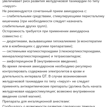
увеличивает риск развития желудочковой тахикардии по типу
«пируэт»
Не рекомендуются сочетанный прием амиодарона с:
— слабительными средствами, стимулирующими перистальтику
кишечника (при необходимости следует назначать
слабительные других групп).
Осторожность требуется при применении амиодарона
совместно с:
— диуретиками, вызывающими гипокалиемию (в монотерапии
или в комбинациях с другими препаратами);
— системными кортикостероидами (глюкокортикостероидами,
минералокортикостероидами) и тетракозактидом;
— амфотерицином B (внутривенное введение).
Во время лечения амиодароном необходимо регулярно
контролировать содержание электролитов в крови и
длительность интервала QT. В случае возникновения
желудочковой тахикардии по типу «пируэт» не следует
применять антиаритмические препараты (должна быть начата
желудочковая кардиостимуляция; возможно внутривенное
введение солей магния).
Препараты для ингаляционной анестезии:
Сообщалось о возможности развития следующих тяжелых