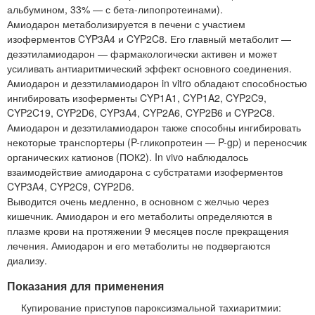
альбумином, 33% — с бета-липопротеинами).
Амиодарон метаболизируется в печени с участием
изоферментов CYP3A4 и CYP2C8. Его главный метаболит —
дезэтиламиодарон — фармакологически активен и может
усиливать антиаритмический эффект основного соединения.
Амиодарон и дезэтиламиодарон in vitro обладают способностью
ингибировать изоферменты CYP1A1, CYP1A2, CYP2C9,
CYP2C19, CYP2D6, CYP3A4, CYP2A6, CYP2B6 и CYP2C8.
Амиодарон и дезэтиламиодарон также способны ингибировать
некоторые транспортеры (P-гликопротеин — P-gp) и переносчик
органических катионов (ПОК2). In vivo наблюдалось
взаимодействие амиодарона с субстратами изоферментов
CYP3A4, CYP2C9, CYP2D6.
Выводится очень медленно, в основном с желчью через
кишечник. Амиодарон и его метаболиты определяются в
плазме крови на протяжении 9 месяцев после прекращения
лечения. Амиодарон и его метаболиты не подвергаются
диализу.
Показания для применения
Купирование приступов пароксизмальной тахиаритмии: