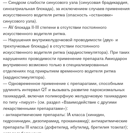
— Синдром слабости синусового узла (синусовая брадикардия,
синоатриальная блокада), за исключением случаев применения
искусственного водителя ритма (опасность «остановки»
синусового узла).
— AV блокада II-III степени в отсутствии постоянного
искусственного водителя ритма.
— Нарушения внутрижелудочковой проводимости (двух- и
трехпучковые блокады) в отсутствии постоянного
искусственного водителя ритма (кардиостимулятора). При таких
нарушениях проводимости применение препарата Амиодарон
внутривенно возможно только в специализированных
отделениях под прикрытием временного водителя ритма
(кардиостимулятора).
— Одновременное применение с препаратами, способными
удлинять интервал QT и вызывать развитие пароксизмальных
тахикардий, включая полиморфную желудочковую тахикардию
по типу «пируэт» (см. раздел «Взаимодействие с другими
лекарственными препаратами»):
- антиаритмические препараты: IA класса (хинидин,
гидрохинидин, дизопирамид, прокаинамид); антиаритмические
препараты III класса (дофетилид, ибутилид, бретилия тозилат);
соталол; бепридил;