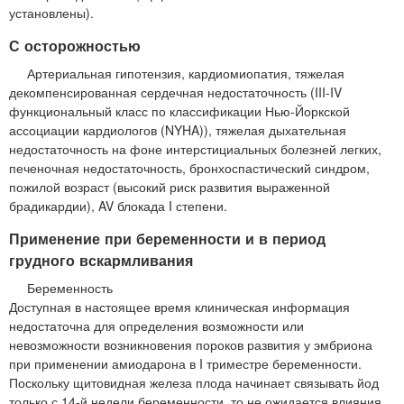
установлены).
С осторожностью
Артериальная гипотензия, кардиомиопатия, тяжелая
декомпенсированная сердечная недостаточность (III-IV
функциональный класс по классификации Нью-Йоркской
ассоциации кардиологов (NYHA)), тяжелая дыхательная
недостаточность на фоне интерстициальных болезней легких,
печеночная недостаточность, бронхоспастический синдром,
пожилой возраст (высокий риск развития выраженной
брадикардии), AV блокада I степени.
Применение при беременности и в период
грудного вскармливания
Беременность
Доступная в настоящее время клиническая информация
недостаточна для определения возможности или
невозможности возникновения пороков развития у эмбриона
при применении амиодарона в I триместре беременности.
Поскольку щитовидная железа плода начинает связывать йод
только с 14-й недели беременности, то не ожидается влияния