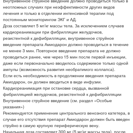
Внутривенное струйное введение должно проводиться только в
неотложных случаях при неэффективности других видов
лечения и только в отделении интенсивной терапии под
постоянным мониторингом ЭКГ и АД.
Доза составляет 5 мг/кг массы тела. За исключением случаев
кардиореанимации при фибрилляции желудочков,
резистентной к дефибрилляции, внутривенное струйное
введение препарата Амиодарон должно проводиться в течение
не менее 3 мин. Повторное введение препарата не должно
проводиться ранее, чем через 15 мин после первой инъекции,
даже если первоначально вводилось содержимое только одной
ампулы (возможность развития необратимого коллапса).
Если есть необходимость в продолжении введения препарата
Амиодарон, он должен вводиться в виде инфузии.
Кардиореанимация при остановке сердца, вызванной
фибрилляцией желудочков, резистентной к дефибрилляции
Внутривенное струйное введение (см. раздел «Особые
указания»)
Рекомендуется применение центрального венозного катетера, в
случае его отсутствия препарат Амиодарон должен быть введен
струйно в самую крупную периферическую вену.
Начальная доза составляет 300 мг (5 мг/кг массы тела), после