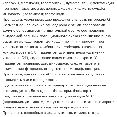
хлорохин, мефлохин, галофантрин, лумефантрин); пентамидин
при парентеральном введении; дифеманила метилсульфат;
мизоластин; астемизол; терфенадин.
Препараты, увеличивающие продолжительность интервала QT
Совместное назначение амиодарона с этими препаратами
должно основываться на тщательной оценке соотношения
ожидаемой пользы и потенциального риска (повышение риска
развития желудочковой тахикардии по типу «пируэт»), при
использовании таких комбинаций необходимо постоянно
контролировать ЭКГ пациентов (для выявления удлинения
интервала QT), содержание калия и магния в крови. У
пациентов, принимающих амиодарон, следует избегать
применения фторхинолонов, включая моксифлоксацин.
Препараты, урежающие ЧСС или вызывающие нарушения
автоматизма или проводимости
Одновременный прием этих препаратов с амиодароном не
рекомендуется. Бета-адреноблокаторы, блокаторы
«медленных» кальциевых каналов, урежающие ЧСС
(верапамил, дилтиазем), могут привести к развитию чрезмерной
брадикардии и вызвать нарушения проводимости.
Препараты, способные вызывать гипокалиемию, которая