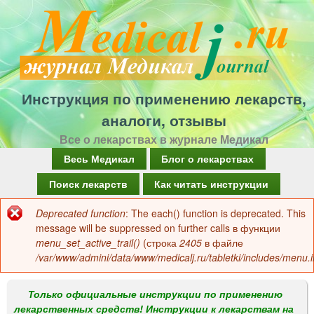
Перейти
к
основному
содержанию
Инструкция по применению лекарств,
аналоги, отзывы
Все о лекарствах в журнале Медикал
Г
Весь Медикал
Блог о лекарствах
л
Поиск лекарств
Как читать инструкции
а
Deprecated function
: The each() function is deprecated. This
Сообщение
в
message will be suppressed on further calls в функции
об
menu_set_active_trail()
(строка
2405
в файле
н
/var/www/admini/data/www/medicalj.ru/tabletki/includes/menu.i
ошибке
о
е
Только официальные инструкции по применению
лекарственных средств! Инструкции к лекарствам на