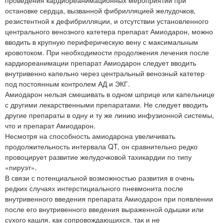
проведения кардиореанимационных мероприятий при
остановке сердца, вызванной фибрилляцией желудочков,
резистентной к дефибрилляции, и отсутствии установленного
центрального венозного катетера препарат Амиодарон, можно
вводить в крупную периферическую вену с максимальным
кровотоком. При необходимости продолжения лечения после
кардиореанимации препарат Амиодарон следует вводить
внутривенно капельно через центральный венозный катетер
под постоянным контролем АД и ЭКГ.
Амиодарон нельзя смешивать в одном шприце или капельнице
с другими лекарственными препаратами. Не следует вводить
другие препараты в одну и ту же линию инфузионной системы,
что и препарат Амиодарон.
Несмотря на способность амиодарона увеличивать
продолжительность интервала QT, он сравнительно редко
провоцирует развитие желудочковой тахикардии по типу
«пируэт».
В связи с потенциальной возможностью развития в очень
редких случаях интерстициального пневмонита после
внутривенного введения препарата Амиодарон при появлении
после его внутривенного введения выраженной одышки или
сухого кашля, как сопровождающихся, так и не