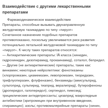
Взаимодействие с другими лекарственными
препаратами
Фармакодинамическое взаимодействие
Препараты, способные вызывать двунаправленную
желудочковую тахикардию по типу «пируэт»
Сочетанное назначение подобных препаратов
противопоказано, поскольку увеличивается риск развития
потенциально летальной желудочковой тахикардии по типу
«пируэт». К числу таких препаратов относятся:
— Антиаритмические препараты: IA класса (хинидин,
гидрохинидин, дизопирамид, прокаинамид), соталол, бепридил.
— Другие (не антиаритмические) препараты, такие как:
винкамин; некоторые нейролептики: фенотиазины
(хлорпромазин, циамемазин, левопромазин, тиоридазин,
трифлуоперазин, флуфеназин), бензамиды (амисульприд,
сультоприд, сульпирид, тиаприд, вералиприд), бутирофеноны
(дроперидол, галоперидол), сертиндол, пимозид;
трициклические антидепрессанты; цизаприд; макролидные
антибиотики (эритромицин при внутривенном введении,
спирамицин); азолы; противомалярийные препараты (хинин,