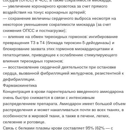
— увеличение коронарного кровотока за счет прямого
воздействия на тонус коронарных артерий;
— сохранение величины сердечного выброса несмотря на
некоторое уменьшение сократимости миокарда (за счет
снижения ОПСС и постнагрузки);
— влияние на обмен тиреоидных гормонов: ингибирование
превращения Т3 в Т4 (блокада тироксин-5-дейодиназы) и
блокирование захвата этих гормонов миокардиоцитами и
гепатоцитами, приводящее к ослаблению стимулирующего
влияния тиреоидных гормонов;
— восстановление сердечной деятельности при остановке
сердца, вызванной фибрилляцией желудочков, резистентной к
дефибрилляции.
Фармакокинетика
Концентрация в крови парентерально введенного амиодарона
очень быстро снижается в связи с интенсивным
распределением препарата. Амиодарон имеет большой объем
распределения и может накапливаться почти во всех тканях, в
особенности в жировой ткани, а также в печени, легких,
селезенке и роговице.
Связь с белками плазмы крови составляет 95% (62% — с