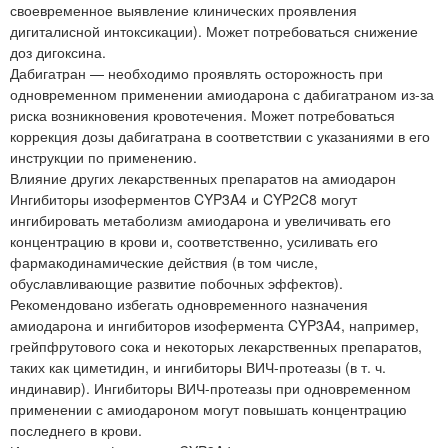
своевременное выявление клинических проявления
дигиталисной интоксикации). Может потребоваться снижение
доз дигоксина.
Дабигатран — необходимо проявлять осторожность при
одновременном применении амиодарона с дабигатраном из-за
риска возникновения кровотечения. Может потребоваться
коррекция дозы дабигатрана в соответствии с указаниями в его
инструкции по применению.
Влияние других лекарственных препаратов на амиодарон
Ингибиторы изоферментов CYP3A4 и CYP2C8 могут
ингибировать метаболизм амиодарона и увеличивать его
концентрацию в крови и, соответственно, усиливать его
фармакодинамические действия (в том числе,
обуславливающие развитие побочных эффектов).
Рекомендовано избегать одновременного назначения
амиодарона и ингибиторов изофермента CYP3A4, например,
грейпфрутового сока и некоторых лекарственных препаратов,
таких как циметидин, и ингибиторы ВИЧ-протеазы (в т. ч.
индинавир). Ингибиторы ВИЧ-протеазы при одновременном
применении с амиодароном могут повышать концентрацию
последнего в крови.