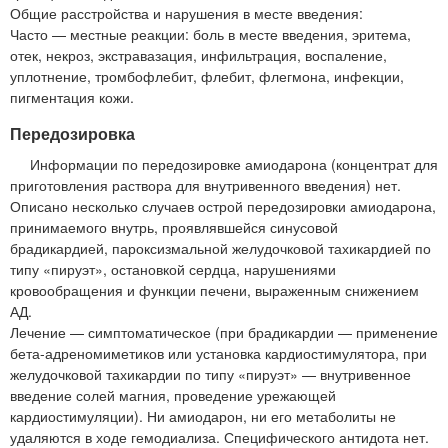
Общие расстройства и нарушения в месте введения:
Часто — местные реакции: боль в месте введения, эритема,
отек, некроз, экстравазация, инфильтрация, воспаление,
уплотнение, тромбофлебит, флебит, флегмона, инфекции,
пигментация кожи.
Передозировка
Информации по передозировке амиодарона (концентрат для
приготовления раствора для внутривенного введения) нет.
Описано несколько случаев острой передозировки амиодарона,
принимаемого внутрь, проявлявшейся синусовой
брадикардией, пароксизмальной желудочковой тахикардией по
типу «пируэт», остановкой сердца, нарушениями
кровообращения и функции печени, выраженным снижением
АД.
Лечение — симптоматическое (при брадикардии — применение
бета-адреномиметиков или установка кардиостимулятора, при
желудочковой тахикардии по типу «пируэт» — внутривенное
введение солей магния, проведение урежающей
кардиостимуляции). Ни амиодарон, ни его метаболиты не
удаляются в ходе гемодиализа. Специфического антидота нет.