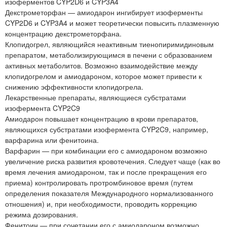
изоферментов CYP2D6 и CYP3A4
Декстрометорфан — амиодарон ингибирует изоферменты
CYP2D6 и CYP3A4 и может теоретически повысить плазменную
концентрацию декстрометорфана.
Клопидогрел, являющийся неактивным тиенопиримидиновым
препаратом, метаболизирующимся в печени с образованием
активных метаболитов. Возможно взаимодействие между
клопидогрелом и амиодароном, которое может привести к
снижению эффективности клопидогрела.
Лекарственные препараты, являющиеся субстратами
изофермента CYP2C9
Амиодарон повышает концентрацию в крови препаратов,
являющихся субстратами изофермента CYP2C9, например,
варфарина или фенитоина.
Варфарин — при комбинации его с амиодароном возможно
увеличение риска развития кровотечения. Следует чаще (как во
время лечения амиодароном, так и после прекращения его
приема) контролировать протромбиновое время (путем
определения показателя Международного нормализованного
отношения) и, при необходимости, проводить коррекцию
режима дозирования.
Фенитоин — при сочетании его с амиодароном возможно