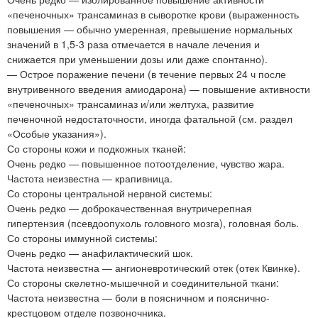
«печеночных» трансаминаз в сыворотке крови (выраженность
повышения — обычно умеренная, превышение нормальных
значений в 1,5-3 раза отмечается в начале лечения и
снижается при уменьшении дозы или даже спонтанно).
— Острое поражение печени (в течение первых 24 ч после
внутривенного введения амиодарона) — повышение активности
«печеночных» трансаминаз и/или желтуха, развитие
печеночной недостаточности, иногда фатальной (см. раздел
«Особые указания»).
Со стороны кожи и подкожных тканей:
Очень редко — повышенное потоотделение, чувство жара.
Частота неизвестна — крапивница.
Со стороны центральной нервной системы:
Очень редко — доброкачественная внутричерепная
гипертензия (псевдоопухоль головного мозга), головная боль.
Со стороны иммунной системы:
Очень редко — анафилактический шок.
Частота неизвестна — ангионевротический отек (отек Квинке).
Со стороны скелетно-мышечной и соединительной ткани:
Частота неизвестна — боли в поясничном и пояснично-
крестцовом отделе позвоночника.