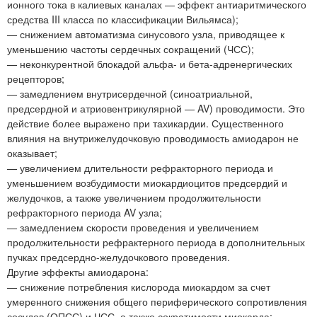
ионного тока в калиевых каналах — эффект антиаритмического
средства III класса по классификации Вильямса);
— снижением автоматизма синусового узла, приводящее к
уменьшению частоты сердечных сокращений (ЧСС);
— неконкурентной блокадой альфа- и бета-адренергических
рецепторов;
— замедлением внутрисердечной (синоатриальной,
предсердной и атриовентрикулярной — AV) проводимости. Это
действие более выражено при тахикардии. Существенного
влияния на внутрижелудочковую проводимость амиодарон не
оказывает;
— увеличением длительности рефракторного периода и
уменьшением возбудимости миокардиоцитов предсердий и
желудочков, а также увеличением продолжительности
рефракторного периода AV узла;
— замедлением скорости проведения и увеличением
продолжительности рефрактерного периода в дополнительных
пучках предсердно-желудочкового проведения.
Другие эффекты амиодарона:
— снижение потребления кислорода миокардом за счет
умеренного снижения общего периферического сопротивления
сосудов (ОПСС) и ЧСС, а также сократимости миокарда;