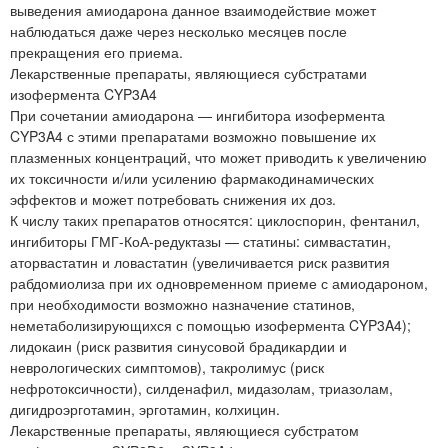
выведения амиодарона данное взаимодействие может
наблюдаться даже через несколько месяцев после
прекращения его приема.
Лекарственные препараты, являющиеся субстратами
изофермента CYP3A4
При сочетании амиодарона — ингибитора изофермента
CYP3A4 с этими препаратами возможно повышение их
плазменных концентраций, что может приводить к увеличению
их токсичности и/или усилению фармакодинамических
эффектов и может потребовать снижения их доз.
К числу таких препаратов относятся: циклоспорин, фентанил,
ингибиторы ГМГ-КоА-редуктазы — статины: симвастатин,
аторвастатин и ловастатин (увеличивается риск развития
рабдомиолиза при их одновременном приеме с амиодароном,
при необходимости возможно назначение статинов,
неметаболизирующихся с помощью изофермента CYP3A4);
лидокаин (риск развития синусовой брадикардии и
неврологических симптомов), такролимус (риск
нефротоксичности), силденафил, мидазолам, триазолам,
дигидроэрготамин, эрготамин, колхицин.
Лекарственные препараты, являющиеся субстратом