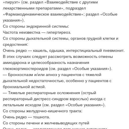
«пируэт» (см. раздел «Взаимодействие с другими
лекарственными препаратами», подраздел
«Фармакодинамическое взаимодействие»; раздел «Особые
указания»).
Со стороны эндокринной системы:
Частота неизвестна — гипертиреоз.
Со стороны дыхательной системы, органов грудной клетки и
средостения:
Очень редко — кашель, одышка, интерстициальный пневмонит.
В этих случаях следует рассмотреть возможность отмены
амиодарона и целесообразность назначения
глюкокортикостероидов (см. раздел «Особые указания»).
— Бронхоспазм и/или апноэ у пациентов с тяжелой
дыхательной недостаточностью, особенно у пациентов с
бронхиальной астмой.
— Тяжелые респираторные осложнения (острый
респираторный дистресс-синдром взрослых) иногда с
летальным исходом (см. раздел «Особые указания»).
Со стороны желудочно-кишечного тракта:
Очень редко — тошнота.
Со стороны печени и желчевыводящих путей
Очень редко — изолированное повышение активности