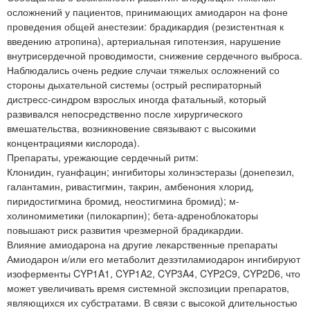
осложнений у пациентов, принимающих амиодарон на фоне
проведения общей анестезии: брадикардия (резистентная к
введению атропина), артериальная гипотензия, нарушение
внутрисердечной проводимости, снижение сердечного выброса.
Наблюдались очень редкие случаи тяжелых осложнений со
стороны дыхательной системы (острый респираторный
дистресс-синдром взрослых иногда фатальный, который
развивался непосредственно после хирургического
вмешательства, возникновение связывают с высокими
концентрациями кислорода).
Препараты, урежающие сердечный ритм:
Клонидин, гуанфацин; ингибиторы холинэстеразы (донепезил,
галантамин, ривастигмин, такрин, амбенония хлорид,
пиридостигмина бромид, неостигмина бромид); м-
холиномиметики (пилокарпин); бета-адреноблокаторы
повышают риск развития чрезмерной брадикардии.
Влияние амиодарона на другие лекарственные препараты
Амиодарон и/или его метаболит дезэтиламиодарон ингибируют
изоферменты CYP1A1, CYP1A2, CYP3A4, CYP2C9, CYP2D6, что
может увеличивать время системной экспозиции препаратов,
являющихся их субстратами. В связи с высокой длительностью