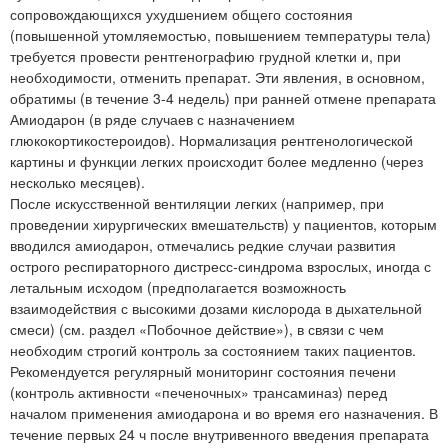
сопровождающихся ухудшением общего состояния
(повышенной утомляемостью, повышением температуры тела)
требуется провести рентгенографию грудной клетки и, при
необходимости, отменить препарат. Эти явления, в основном,
обратимы (в течение 3-4 недель) при ранней отмене препарата
Амиодарон (в ряде случаев с назначением
глюкокортикостероидов). Нормализация рентгенологической
картины и функции легких происходит более медленно (через
несколько месяцев).
После искусственной вентиляции легких (например, при
проведении хирургических вмешательств) у пациентов, которым
вводился амиодарон, отмечались редкие случаи развития
острого респираторного дистресс-синдрома взрослых, иногда с
летальным исходом (предполагается возможность
взаимодействия с высокими дозами кислорода в дыхательной
смеси) (см. раздел «Побочное действие»), в связи с чем
необходим строгий контроль за состоянием таких пациентов.
Рекомендуется регулярный мониторинг состояния печени
(контроль активности «печеночных» трансаминаз) перед
началом применения амиодарона и во время его назначения. В
течение первых 24 ч после внутривенного введения препарата