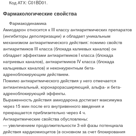
Код АТХ: C01BD01.
Фармакологические свойства
Фармакодинамика
Амиодарон относится к III классу антиаритмических препаратов
(ингибиторы деполяризации) и обладает уникальным
механизмом антиаритмического действия: помимо свойств
антиаритмиков III класса (блокада калиевых каналов) он
обладает эффектами антиаритмиков I класса (блокада
натриевых каналов), антиаритмиков IV класса (блокада
кальциевых каналов) и неконкурентным бета-
адреноблокирующим действием.
Помимо антиаритмического действия у него отмечается
антиангинальный, коронарорасширяющий, альфа- и бета-
адреноблокирующий эффекты.
Выраженность действия амиодарона достигает максимума
через 15 мин после его внутривенного введения и
прекращается приблизительно через 4 ч.
Антиаритмические свойства обусловлены:
— увеличением продолжительности 3-ей фазы потенциала
действия кардиомиоцитов (в основном за счет блокирования