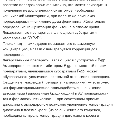
развитие передозировки фенитоина, что может приводить к
появлению неврологических симптомов; необходим
клинический мониторинг и, при первых же признаках
передозировки — снижение дозы фенитоина. Желательно
определение концентрации фенитоина в плазме крови.
Лекарственные препараты, являющиеся субстратами
изофермента CYP2D6
Флекаинид — амиодарон повышает его плазменную
концентрацию, в связи с чем требуется коррекция доз
последнего.
Лекарственные препараты, являющиеся субстратами P-gp
Амиодарон является ингибитором P-gp, совместный прием с
препаратами, являющимися субстратами P-gp, может
обуславливать увеличение системной экспозиции последних.
Сердечные гликозиды (препараты наперстянки) — возможно
как фармакодинамическое взаимодействие — снижение
автоматизма (выраженная брадикардия) и AV проводимости,
так и фармакокинетическое — при сочетанном приеме
дигоксина с амиодароном возможно увеличение концентрации
дигоксина в плазме крови (из-за снижения его клиренса,
необходим контроль концентрации дигоксина в крови и