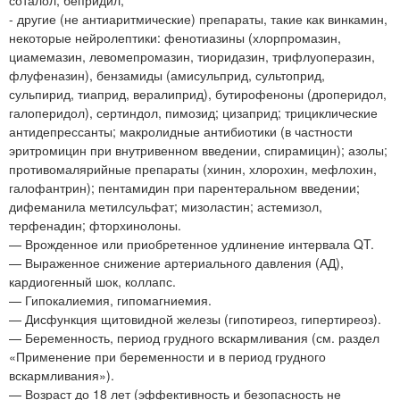
- другие (не антиаритмические) препараты, такие как винкамин,
некоторые нейролептики: фенотиазины (хлорпромазин,
циамемазин, левомепромазин, тиоридазин, трифлуоперазин,
флуфеназин), бензамиды (амисульприд, сультоприд,
сульпирид, тиаприд, вералиприд), бутирофеноны (дроперидол,
галоперидол), сертиндол, пимозид; цизаприд; трициклические
антидепрессанты; макролидные антибиотики (в частности
эритромицин при внутривенном введении, спирамицин); азолы;
противомалярийные препараты (хинин, хлорохин, мефлохин,
галофантрин); пентамидин при парентеральном введении;
дифеманила метилсульфат; мизоластин; астемизол,
терфенадин; фторхинолоны.
— Врожденное или приобретенное удлинение интервала QT.
— Выраженное снижение артериального давления (АД),
кардиогенный шок, коллапс.
— Гипокалиемия, гипомагниемия.
— Дисфункция щитовидной железы (гипотиреоз, гипертиреоз).
— Беременность, период грудного вскармливания (см. раздел
«Применение при беременности и в период грудного
вскармливания»).
— Возраст до 18 лет (эффективность и безопасность не