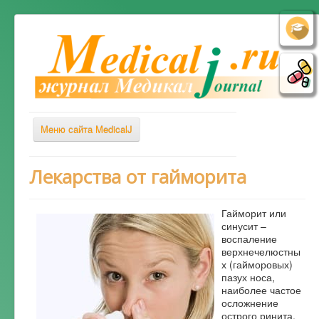
Меню сайта MedicalJ
Весь Медикал
Лекарства от гайморита
Симптомы
Гайморит или
Заболевания
синусит –
воспаление
Диагностика
верхнечелюстны
Лечение
х (гайморовых)
пазух носа,
Советы врача
наиболее частое
осложнение
Альтернативная медицина
острого ринита.