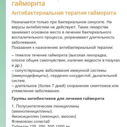
гайморита
Антибактериальная терапия гайморита
Назначается только при бактериальном синусите. На
вирусы антибиотики не действуют. Такие лекарства
занимают основное место в лечении бактериального
воспалительного процесса, укорачивают длительность
заболевания.
Показания к назначению антибактериальной терапии:
– тяжелое течение гайморита (высокая лихорадка,
плохое общее самочувствие, наличие жидкости в пазухах
и др.)
– сопутствующие заболевания иммунной системы
(иммунодефициты), сердечно-сосудистой, дыхательной
систем.
– длительное (более 7 дней) сохранение симптомов или
утяжеление заболевания.
Группы антибиотиков для лечения гайморита
1. Полусинтетические пенициллины
(аминопенициллины).
Амоксициллин (хиконцил, амосин)
Флемоксин солютаб
Таблетки 125, 250, 500,1000 мг