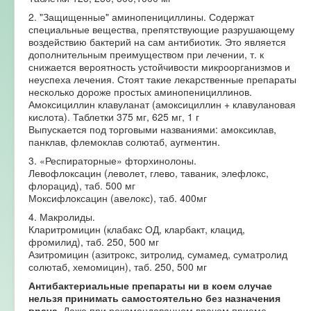
2. "Защищенные" аминопенициллины. Содержат
специальные вещества, препятствующие разрушающему
воздействию бактерий на сам антибиотик. Это является
дополнительным преимуществом при лечении, т. к
снижается вероятность устойчивости микроорганизмов и
неуспеха лечения. Стоят такие лекарственные препараты
несколько дороже простых аминопенициллинов.
Амоксициллин клавуланат (амоксициллин + клавулановая
кислота). Таблетки 375 мг, 625 мг, 1 г
Выпускается под торговыми названиями: амоксиклав,
панклав, флемоклав солютаб, аугментин.
3. «Респираторные» фторхинолоны.
Левофлоксацин (леволет, глево, таваник, элефлокс,
флорацид), таб. 500 мг
Моксифлоксацин (авелокс), таб. 400мг
4. Макролиды.
Кларитромицин (клабакс ОД, кларбакт, клацид,
фромилид), таб. 250, 500 мг
Азитромицин (азитрокс, зитролид, сумамед, суматролид
солютаб, хемомицин), таб. 250, 500 мг
Антибактериальные препараты ни в коем случае
нельзя принимать самостоятельно без назначения
врача.
Даже при рекомендованном врачом приеме