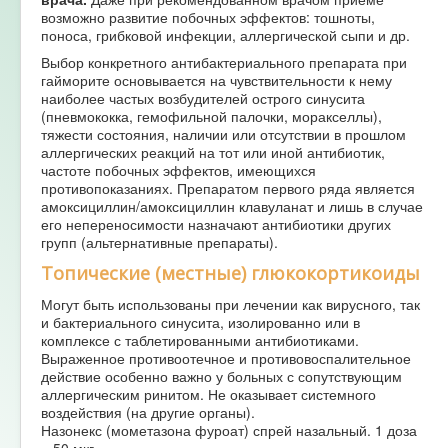
возможно развитие побочных эффектов: тошноты,
поноса, грибковой инфекции, аллергической сыпи и др.
Выбор конкретного антибактериального препарата при
гайморите основывается на чувствительности к нему
наиболее частых возбудителей острого синусита
(пневмококка, гемофильной палочки, моракселлы),
тяжести состояния, наличии или отсутствии в прошлом
аллергических реакций на тот или иной антибиотик,
частоте побочных эффектов, имеющихся
противопоказаниях. Препаратом первого ряда является
амоксициллин/амоксициллин клавуланат и лишь в случае
его непереносимости назначают антибиотики других
групп (альтернативные препараты).
Топические (местные) глюкокортикоиды
Могут быть использованы при лечении как вирусного, так
и бактериального синусита, изолированно или в
комплексе с таблетированными антибиотиками.
Выраженное противоотечное и противовоспалительное
действие особенно важно у больных с сопутствующим
аллергическим ринитом. Не оказывает системного
воздействия (на другие органы).
Назонекс (мометазона фуроат) спрей назальный. 1 доза
– 50 мкг