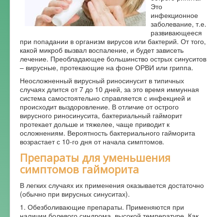
Это
Форум
инфекционное
заболевание, т.е.
развивающееся
при попадании в организм вирусов или бактерий. От того,
какой микроб вызвал воспаление, и будет зависеть
лечение. Преобладающее большинство острых синуситов
– вирусные, протекающие на фоне ОРВИ или гриппа.
Неосложненный вирусный риносинусит в типичных
случаях длится от 7 до 10 дней, за это время иммунная
система самостоятельно справляется с инфекцией и
происходит выздоровление. В отличие от острого
вирусного риносинусита, бактериальный гайморит
протекает дольше и тяжелее, чаще приводит к
осложнениям. Вероятность бактериального гайморита
возрастает с 10-го дня от начала симптомов.
Препараты для уменьшения
симптомов гайморита
В легких случаях их применения оказывается достаточно
(обычно при вирусных синуситах).
1. Обезболивающие препараты. Применяются при
наличии болевого синдрома, высокой температуре. Как