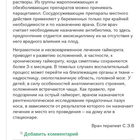
растворы. Из группы жаропонижающих и
обезболивающих препаратов можно принимать
парацетамол. Сосудосуживающие препараты местного
действия применяют у беременных только при крайней
необходимости и по назначению врача. Если врач
считает необходимым назначение антибиотика, то здесь
предпочтение отдается амоксициллину из-за отсутствия у
него вредного влияния на плод.
Неграмотное и несвоевременное лечение гайморита
приводит к развитию осложнений, в частности, к
хроническому гаймориту, когда симптомы сохраняются
более 3-х месяцев. В тяжелых случаях воспалительный
процесс может перейти на близлежащие органы и ткани –
надкостницу, окологлазничную область, головной мозг. У
детей, в силу особенностей анатомического строения,
осложнения встречаются чаще. Как правило, при
подозрении на острый гайморит, врачом назначается
рентгенологическое исследование придаточных пазух
носа, в зависимости от результатов которого он назначает
лечение и место его проведения – на дому или в
стационаре.
Врач терапевт С.Э.В
Добавить комментарий