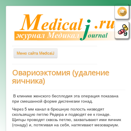
Меню сайта MedicalJ
Весь Медикал
Овариоэктомия (удаление
яичника)
Симптомы
Заболевания
В клинике женского бесплодия эта операция показана
Диагностика
при смешанной форме дисгенезии гонад.
Лечение
Через 5 мм канал в брюшную полость низводят
скользящую петлю Редера и подводят ее к гонаде.
Советы врача
Щипцы проводят сквозь петлю, захватывают ими яичник
(гонаду) и, потягивая на себя, натягивают мезовариум.
Альтернативная медицина