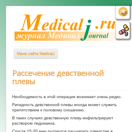
Меню сайта MedicalJ
Весь Медикал
Рассечение девственной
плевы
Симптомы
Заболевания
Необходимость в этой операции возникает очень редко.
Диагностика
Ригидность девственной плевы иногда может служить
Лечение
препятствием к половому сношению.
В таких случаях девственную плеву инфильтрируют
Советы врача
раствором лидокаина.
Альтернативная медицина
Спустя 15-20 мин пытаются расширить отверстие в