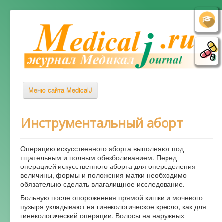
Меню сайта MedicalJ
Весь Медикал
Инструментальный аборт
Симптомы
Операцию искусственного аборта выполняют под
Заболевания
тщательным и полным обезболиванием. Перед
операцией искусственного аборта для опеределения
Диагностика
величины, формы и положения матки необходимо
Лечение
обязательно сделать влагалищное исследование.
Больную после опорожнения прямой кишки и мочевого
Советы врача
пузыря укладывают на гинекологическое кресло, как для
гинекологический операции. Волосы на наружных
Альтернативная медицина