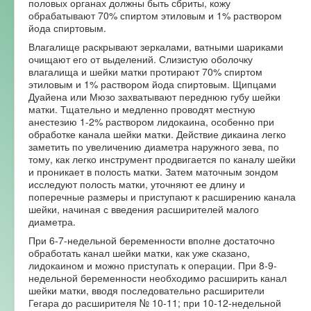
половых органах должны быть сбриты, кожу
обрабатывают 70% спиртом этиловым и 1% раствором
Форум
йода спиртовым.
Влагалище раскрывают зеркалами, ватными шариками
очищают его от выделений. Слизистую оболочку
влагалища и шейки матки протирают 70% спиртом
этиловым и 1% раствором йода спиртовым. Щипцами
Дуайена или Мюзо захватывают переднюю губу шейки
матки. Тщательно и медленно проводят местную
анестезию 1-2% раствором лидокаина, особенно при
обработке канала шейки матки. Действие дикаина легко
заметить по увеличению диаметра наружного зева, по
тому, как легко инструмент продвигается по каналу шейки
и проникает в полость матки. Затем маточным зондом
исследуют полость матки, уточняют ее длину и
поперечные размеры и приступают к расширению канала
шейки, начиная с введения расширителей малого
диаметра.
При 6-7-недельной беременности вполне достаточно
обработать канал шейки матки, как уже сказано,
лидокаином и можно приступать к операции. При 8-9-
недельной беременности необходимо расширить канал
шейки матки, вводя последовательно расширители
Гегара до расширителя № 10-11; при 10-12-недельной