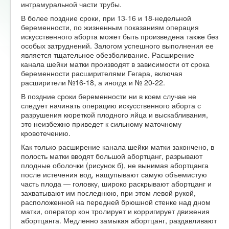
интрамуральной части трубы.
В более поздние сроки, при 13-16 и 18-недельной
беременности, по жизненным показаниям операция
искусственного аборта может быть произведена также без
особых затруднений. Залогом успешного выполнения ее
является тщательное обезболивание. Расширение
канала шейки матки производят в зависимости от срока
беременности расширителями Гегара, включая
расширители №16-18, а иногда и № 20-22.
В поздние сроки беременности ни в коем случае не
следует начинать операцию искусственного аборта с
разрушения кюреткой плодного яйца и выскабливания,
это неизбежно приведет к сильному маточному
кровотечению.
Как только расширение канала шейки матки закончено, в
полость матки вводят большой абортцанг, разрывают
плодные оболочки (рисунок б), не вынимая абортцанга
после истечения вод, нащупывают самую объемистую
часть плода — головку, широко раскрывают абортцанг и
захватывают им последнюю, при этом левой рукой,
расположенной на передней брюшной стенке над дном
матки, оператор кон тролирует и корригирует движения
абортцанга. Медленно замыкая абортцанг, раздавливают