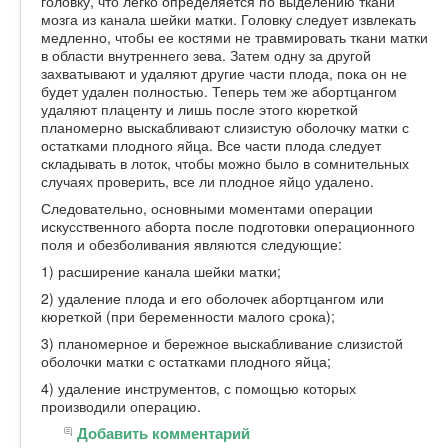
головку, что легко определяется по выделению ткани
мозга из канала шейки матки. Головку следует извлекать
медленно, чтобы ее костями не травмировать ткани матки
в области внутреннего зева. Затем одну за другой
захватывают и удаляют другие части плода, пока он не
будет удален полностью. Теперь тем же абортцангом
удаляют плаценту и лишь после этого кюреткой
планомерно выскабливают слизистую оболочку матки с
остатками плодного яйца. Все части плода следует
складывать в лоток, чтобы можно было в сомнительных
случаях проверить, все ли плодное яйцо удалено.
Следовательно, основными моментами операции
искусственного аборта после подготовки операционного
поля и обезболивания являются следующие:
1) расширение канала шейки матки;
2) удаление плода и его оболочек абортцангом или
кюреткой (при беременности малого срока);
3) планомерное и бережное выскабливание слизистой
оболочки матки с остатками плодного яйца;
4) удаление инструментов, с помощью которых
производили операцию.
Добавить комментарий