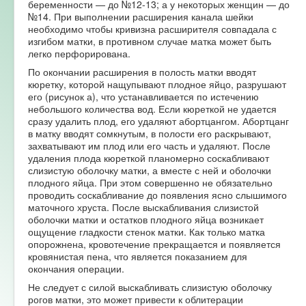
беременности — до №12-13; а у некоторых женщин — до
№14. При выполнении расширения канала шейки
необходимо чтобы кривизна расширителя совпадала с
изгибом матки, в противном случае матка может быть
легко перфорирована.
По окончании расширения в полость матки вводят
кюретку, которой нащупывают плодное яйцо, разрушают
его (рисунок а), что устанавливается по истечению
небольшого количества вод. Если кюреткой не удается
сразу удалить плод, его удаляют абортцангом. Абортцанг
в матку вводят сомкнутым, в полости его раскрывают,
захватывают им плод или его часть и удаляют. После
удаления плода кюреткой планомерно соскабливают
слизистую оболочку матки, а вместе с ней и оболочки
плодного яйца. При этом совершенно не обязательно
проводить соскабливание до появления ясно слышимого
маточного хруста. После выскабливания слизистой
оболочки матки и остатков плодного яйца возникает
ощущение гладкости стенок матки. Как только матка
опорожнена, кровотечение прекращается и появляется
кровянистая пена, что является показанием для
окончания операции.
Не следует с силой выскабливать слизистую оболочку
рогов матки, это может привести к облитерации