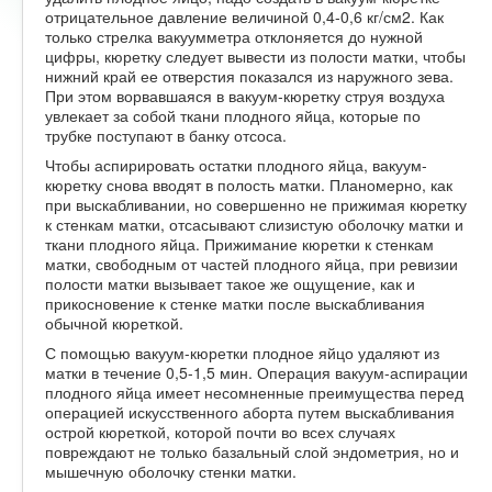
отрицательное давление величиной 0,4-0,6 кг/см2. Как
только стрелка вакуумметра отклоняется до нужной
цифры, кюретку следует вывести из полости матки, чтобы
нижний край ее отверстия показался из наружного зева.
При этом ворвавшаяся в вакуум-кюретку струя воздуха
увлекает за собой ткани плодного яйца, которые по
трубке поступают в банку отсоса.
Чтобы аспирировать остатки плодного яйца, вакуум-
кюретку снова вводят в полость матки. Планомерно, как
при выскабливании, но совершенно не прижимая кюретку
к стенкам матки, отсасывают слизистую оболочку матки и
ткани плодного яйца. Прижимание кюретки к стенкам
матки, свободным от частей плодного яйца, при ревизии
полости матки вызывает такое же ощущение, как и
прикосновение к стенке матки после выскабливания
обычной кюреткой.
С помощью вакуум-кюретки плодное яйцо удаляют из
матки в течение 0,5-1,5 мин. Операция вакуум-аспирации
плодного яйца имеет несомненные преимущества перед
операцией искусственного аборта путем выскабливания
острой кюреткой, которой почти во всех случаях
повреждают не только базальный слой эндометрия, но и
мышечную оболочку стенки матки.