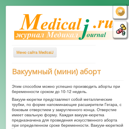
Меню сайта MedicalJ
Весь Медикал
Вакуумный (мини) аборт
Симптомы
Этим способом можно успешно производить аборты при
Заболевания
беременности сроком до 10-12 недель.
Диагностика
Вакуум-кюретки представляют собой металлические
трубки, по форме напоминающие расширители Гегара, с
Лечение
боковым отверстием у закругленного конца. Отверстие
имеет овальную форму. Каждая вакуум-кюретка
Советы врача
предназначена для проведения искусственного аборта
при определенном сроке беременности. Вакуум-кюреткой
Альтернативная медицина