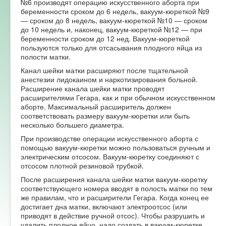
№6 производят операцию искусственного аборта при
беременности сроком до 6 недель, вакуум-кюреткой №9
Форум
— сроком до 8 недель, вакуум-кюреткой №10 — сроком
до 10 недель и, наконец, вакуум-кюреткой №12 — при
беременности сроком до 12 нед. Вакуум-кюреткой
пользуются только для отсасывания плодного яйца из
полости матки.
Канал шейки матки расширяют после тщательной
анестезии лидокаином и наркотизирования больной.
Расширение канала шейки матки проводят
расширителями Гегара, как и при обычном искусственном
аборте. Максимальный расширитель должен
соответствовать размеру вакуум-кюретки или быть
несколько большего диаметра.
При производстве операции искусственного аборта с
помощью вакуум-кюретки можно пользоваться ручным и
электрическим отсосом. Вакуум-кюретку соединяют с
отсосом плотной резиновой трубкой.
После расширения канала шейки матки вакуум-кюретку
соответствующего номера вводят в полость матки по тем
же правилам, что и расширители Гегара. Когда конец ее
достигает дна матки, включают электроотсос (или
приводят в действие ручной отсос). Чтобы разрушить и
удалить плодное яйцо, надо создать в вакуум-кюретке