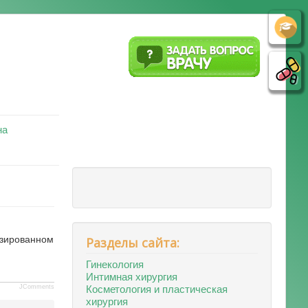
на
изированном
Разделы сайта:
Гинекология
Интимная хирургия
Косметология и пластическая
JComments
хирургия