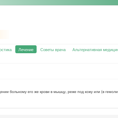
остика
Лечение
Советы врача
Альтернативная медици
ении больному его же крови в мышцу, реже под кожу или (в гемол