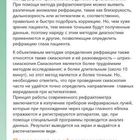
При помощи метода рефрактометрии можно выявить
Форум
различные аномалии рефракции, такие как близорукость,
дальнозоркость или астигматизм и, соответственно,
правильно и быстро подобрать коррекцию. Но, чем хуже
зрение пациента, тем менее точными будут полученные
данные, поэтому наряду с этим методом диагностики
применяются и другие, позволяющие определить
рефракцию глаза пациента.
К объективным методам определения рефракции также
относятся также скиаскопия и её разновидность – штрих-
скиаскопия.Скиаскопия является более трудоёмким
методом исследования; и более длительным (около 10
минут), но этот метод является и более точным. Но,
необходимо отметить, что при проведении скиаскопии
часто не удаётся точно определить направление главных
меридианов при астигматизме.
Принцип работы современного рефрактометра
заключается в излучении прибором инфракрасных лучей,
которые при прохождении через среды глазного яблока
отражаются и регистрируются аппаратом, где, при
помощи специальной программы проводится анализ
данных. Результат выводится на экран и выдаётся в
распечатанном виде.