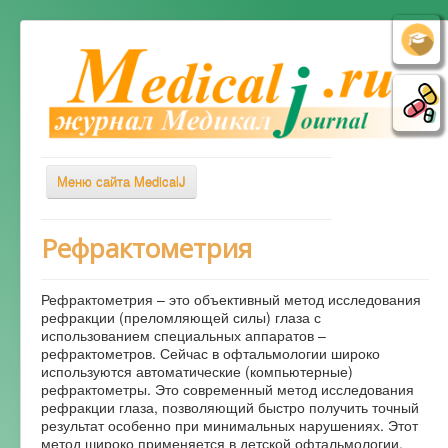
Меню сайта MedicalJ
Весь Медикал
Рефрактометрия
Симптомы
Рефрактометрия – это объективный метод исследования
Заболевания
рефракции (преломляющей силы) глаза с
использованием специальных аппаратов –
Диагностика
рефрактометров. Сейчас в офтальмологии широко
Лечение
используются автоматические (компьютерные)
рефрактометры. Это современный метод исследования
Советы врача
рефракции глаза, позволяющий быстро получить точный
результат особенно при минимальных нарушениях. Этот
Альтернативная медицина
метод широко применяется в детской офтальмологии.