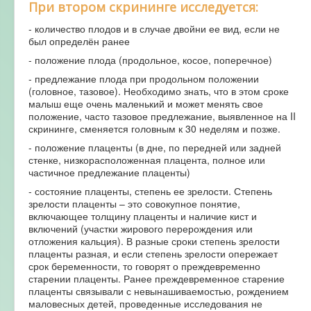
При втором скрининге исследуется:
- количество плодов и в случае двойни ее вид, если не
был определён ранее
- положение плода (продольное, косое, поперечное)
- предлежание плода при продольном положении
(головное, тазовое). Необходимо знать, что в этом сроке
малыш еще очень маленький и может менять свое
положение, часто тазовое предлежание, выявленное на II
скрининге, сменяется головным к 30 неделям и позже.
- положение плаценты (в дне, по передней или задней
стенке, низкорасположенная плацента, полное или
частичное предлежание плаценты)
- состояние плаценты, степень ее зрелости. Степень
зрелости плаценты – это совокупное понятие,
включающее толщину плаценты и наличие кист и
включений (участки жирового перерождения или
отложения кальция). В разные сроки степень зрелости
плаценты разная, и если степень зрелости опережает
срок беременности, то говорят о преждевременно
старении плаценты. Ранее преждевременное старение
плаценты связывали с невынашиваемостью, рождением
маловесных детей, проведенные исследования не