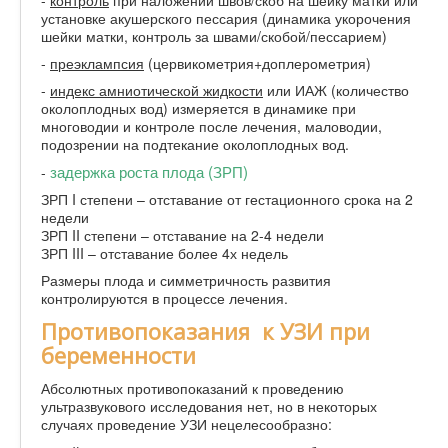
-
контроль
при наложении швов/скоб на шейку матки или
установке акушерского пессария (динамика укорочения
шейки матки, контроль за швами/скобой/пессарием)
-
преэклампсия
(цервикометрия+доплерометрия)
-
индекс амниотической жидкости
или ИАЖ (количество
околоплодных вод) измеряется в динамике при
многоводии и контроле после лечения, маловодии,
подозрении на подтекание околоплодных вод.
задержка роста плода (ЗРП)
-
ЗРП I степени – отставание от гестационного срока на 2
недели
ЗРП II степени – отставание на 2-4 недели
ЗРП III – отставание более 4х недель
Размеры плода и симметричность развития
контролируются в процессе лечения.
Противопоказания к УЗИ при
беременности
Абсолютных противопоказаний к проведению
ультразвукового исследования нет, но в некоторых
случаях проведение УЗИ нецелесообразно: