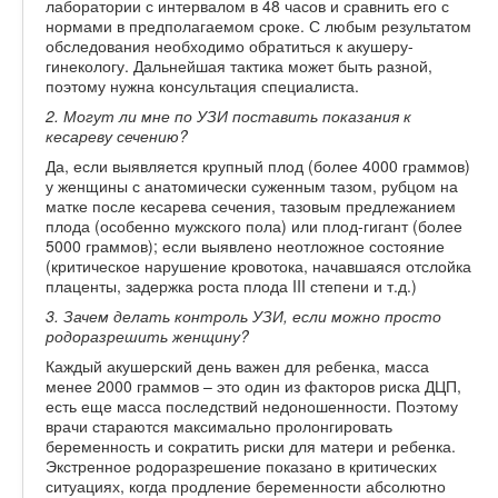
лаборатории с интервалом в 48 часов и сравнить его с
нормами в предполагаемом сроке. С любым результатом
обследования необходимо обратиться к акушеру-
гинекологу. Дальнейшая тактика может быть разной,
поэтому нужна консультация специалиста.
2. Могут ли мне по УЗИ поставить показания к
кесареву сечению?
Да, если выявляется крупный плод (более 4000 граммов)
у женщины с анатомически суженным тазом, рубцом на
матке после кесарева сечения, тазовым предлежанием
плода (особенно мужского пола) или плод-гигант (более
5000 граммов); если выявлено неотложное состояние
(критическое нарушение кровотока, начавшаяся отслойка
плаценты, задержка роста плода III степени и т.д.)
3. Зачем делать контроль УЗИ, если можно просто
родоразрешить женщину?
Каждый акушерский день важен для ребенка, масса
менее 2000 граммов – это один из факторов риска ДЦП,
есть еще масса последствий недоношенности. Поэтому
врачи стараются максимально пролонгировать
беременность и сократить риски для матери и ребенка.
Экстренное родоразрешение показано в критических
ситуациях, когда продление беременности абсолютно