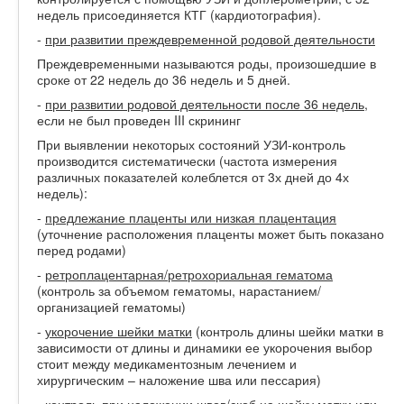
недель присоединяется КТГ (кардиотография).
-
при развитии преждевременной родовой деятельности
Преждевременными называются роды, произошедшие в
сроке от 22 недель до 36 недель и 5 дней.
-
при развитии родовой деятельности после 36 недель
,
если не был проведен III скрининг
При выявлении некоторых состояний УЗИ-контроль
производится систематически (частота измерения
различных показателей колеблется от 3х дней до 4х
недель):
-
предлежание плаценты или низкая плацентация
(уточнение расположения плаценты может быть показано
перед родами)
-
ретроплацентарная/ретрохориальная гематома
(контроль за объемом гематомы, нарастанием/
организацией гематомы)
-
укорочение шейки матки
(контроль длины шейки матки в
зависимости от длины и динамики ее укорочения выбор
стоит между медикаментозным лечением и
хирургическим – наложение шва или пессария)