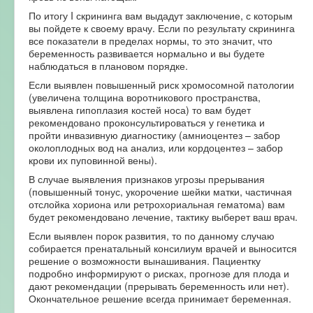
По итогу I скрининга вам выдадут заключение, с которым
вы пойдете к своему врачу. Если по результату скрининга
все показатели в пределах нормы, то это значит, что
беременность развивается нормально и вы будете
наблюдаться в плановом порядке.
Если выявлен повышенный риск хромосомной патологии
(увеличена толщина воротникового пространства,
выявлена гипоплазия костей носа) то вам будет
рекомендовано проконсультироваться у генетика и
пройти инвазивную диагностику (амниоцентез – забор
околоплодных вод на анализ, или кордоцентез – забор
крови их пуповинной вены).
В случае выявления признаков угрозы прерывания
(повышенный тонус, укорочение шейки матки, частичная
отслойка хориона или ретрохориальная гематома) вам
будет рекомендовано лечение, тактику выберет ваш врач.
Если выявлен порок развития, то по данному случаю
собирается пренатальный консилиум врачей и выносится
решение о возможности вынашивания. Пациентку
подробно информируют о рисках, прогнозе для плода и
дают рекомендации (прерывать беременность или нет).
Окончательное решение всегда принимает беременная.