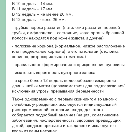
В 10 недель – 14 мм.
В 11 недель – 17 мм.
В 12 недель – не менее 20 мм.
В 13 недель – около 26 мм.
- грубые пороки развития (патологии развития нервной
трубки, омфалоцеле – состояние, когда органы брюшной
полости находятся под кожей живота и другие)
- положение хориона (нормальное, низкое расположение
или предлежание хориона) и его патологии (отслойка
хориона, ретрохориальная гематома)
- правильность формирования и прикрепления пуповины
- исключить вероятность пузырного заноса
- в сроке более 12 недель целесообразно измерение
длины шейки матки (цервикометрия) для подтверждения/
исключения угрозы прерывания беременности
Также одновременно с первым скринингом во многих
лечебных учреждениях исследуется индивидуальный
риск хромосомной патологии плода, для этого
собирается подробный анамнез (нация, соматические
заболевания, наследственность, здоровье предыдущих
детей, вредные привычки и так далее) и исследуется
кровь из вены натощак.