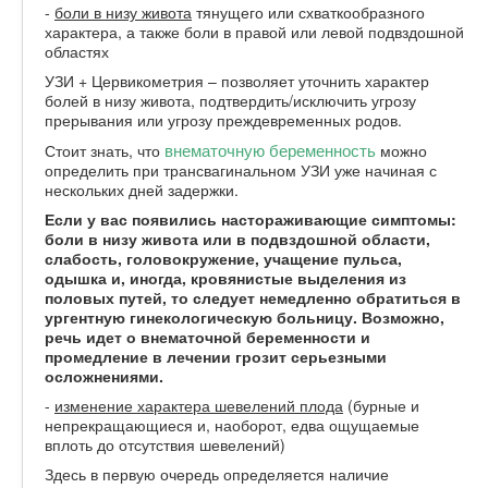
-
боли в низу живота
тянущего или схваткообразного
характера, а также боли в правой или левой подвздошной
областях
УЗИ + Цервикометрия – позволяет уточнить характер
болей в низу живота, подтвердить/исключить угрозу
прерывания или угрозу преждевременных родов.
внематочную беременность
Стоит знать, что
можно
определить при трансвагинальном УЗИ уже начиная с
нескольких дней задержки.
Если у вас появились настораживающие симптомы:
боли в низу живота или в подвздошной области,
слабость, головокружение, учащение пульса,
одышка и, иногда, кровянистые выделения из
половых путей, то следует немедленно обратиться в
ургентную гинекологическую больницу. Возможно,
речь идет о внематочной беременности и
промедление в лечении грозит серьезными
осложнениями.
-
изменение характера шевелений плода
(бурные и
непрекращающиеся и, наоборот, едва ощущаемые
вплоть до отсутствия шевелений)
Здесь в первую очередь определяется наличие