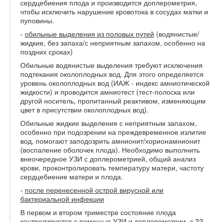
сердцебиения плода и производится доплерометрия,
чтобы исключить нарушение кровотока в сосудах матки и
пуповины.
-
обильные выделения из половых путей
(водянистые/
жидкие, без запаха/с неприятным запахом, особенно на
поздних сроках)
Обильные водянистые выделения требуют исключения
подтекания околоплодных вод. Для этого определяется
уровень околоплодных вод (ИАЖ - индекс амниотической
жидкости) и проводится амниотест (тест-полоска или
другой носитель, пропитанный реактивом, изменяющим
цвет в присутствии околоплодных вод).
Обильные жидкие выделения с неприятным запахом,
особенно при подозрении на преждевременное излитие
вод, помогают заподозрить амнионит/хорионамнионит
(воспаление оболочек плода). Необходимо выполнить
внеочередное УЗИ с доплерометрией, общий анализ
крови, проконтролировать температуру матери, частоту
сердцебиение матери и плода.
-
после перенесенной острой вирусной или
бактериальной инфекции
В первом и втором триместре состояние плода
контролируется с помощью УЗИ и доплерометрии, с 32