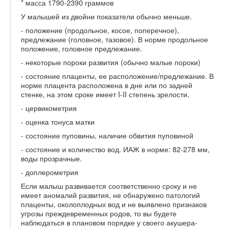
* масса 1790-2390 граммов
У малышей из двойни показатели обычно меньше.
- положение (продольное, косое, поперечное),
предлежание (головное, тазовое). В норме продольное
положение, головное предлежание.
- некоторые пороки развития (обычно малые пороки)
- состояние плаценты, ее расположение/предлежание. В
норме плацента расположена в дне или по задней
стенке, на этом сроке имеет I-II степень зрелости.
- цервикометрия
- оценка тонуса матки
- состояние пуповины, наличие обвития пуповиной
- состояние и количество вод. ИАЖ в норме: 82-278 мм,
воды прозрачные.
- доплерометрия
Если малыш развивается соответственно сроку и не
имеет аномалий развития, не обнаружено патологий
плаценты, околоплодных вод и не выявлено признаков
угрозы преждевременных родов, то вы будете
наблюдаться в плановом порядке у своего акушера-