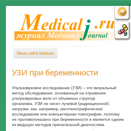
Меню сайта MedicalJ
Весь Медикал
УЗИ при беременности
Симптомы
Ультразвуковое исследование (УЗИ) – это визуальный
Заболевания
метод обследования, основанный на отражении
ультразвуковых волн от объемных структур
Диагностика
организма. УЗИ не несет лучевой (радиационной)
Лечение
нагрузки, как, например, рентгенографическое
исследование или компьютерная томография, поэтому
Советы врача
не противопоказано при беременности и является одним
из ведущих методов пренатальной диагностики.
Альтернативная медицина