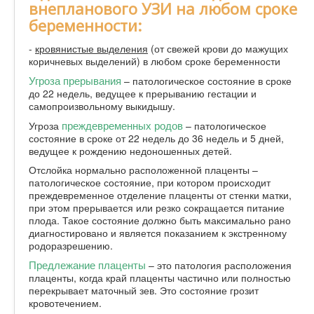
внепланового УЗИ на любом сроке
беременности:
-
кровянистые выделения
(от свежей крови до мажущих
коричневых выделений) в любом сроке беременности
Угроза прерывания
– патологическое состояние в сроке
до 22 недель, ведущее к прерыванию гестации и
самопроизвольному выкидышу.
преждевременных родов
Угроза
– патологическое
состояние в сроке от 22 недель до 36 недель и 5 дней,
ведущее к рождению недоношенных детей.
Отслойка нормально расположенной плаценты –
патологическое состояние, при котором происходит
преждевременное отделение плаценты от стенки матки,
при этом прерывается или резко сокращается питание
плода. Такое состояние должно быть максимально рано
диагностировано и является показанием к экстренному
родоразрешению.
Предлежание плаценты
– это патология расположения
плаценты, когда край плаценты частично или полностью
перекрывает маточный зев. Это состояние грозит
кровотечением.