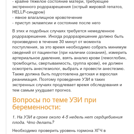
- крайне тяжелое состояние матери, требующее
экстренного родоразрешения (острый жировой гепатоз,
HELLP-синдром)
- явное влагалищное кровотечение
- приступ эклампсии и состояние после него
В этих и подобных случаях требуется немедленное
родоразрешение. Иногда родоразрешение должно быть
произведено в течение 30 минут от момента
поступления, за это время необходимо собрать минимум
сведений от пациентки (при наличии сознания), измерить
артериальное давление, взять анализ крови (гемоглобин,
тромбоциты, свертываемость, группа крови), ее должен
осмотреть анестезиолог, выбрать и провести анестезию.
Также должна быть подготовлена детская и взрослая
реанимация. Поэтому проведение УЗИ в таких
экстренных случаях продлевает время обследования и
тем самым ухудшает прогноз.
Вопросы по теме УЗИ при
беременности:
1. На УЗИ в сроке около 4-5 недель нет сердцебиения
плода. Что делать?
Необходимо проверить уровень гормона ХГЧ в