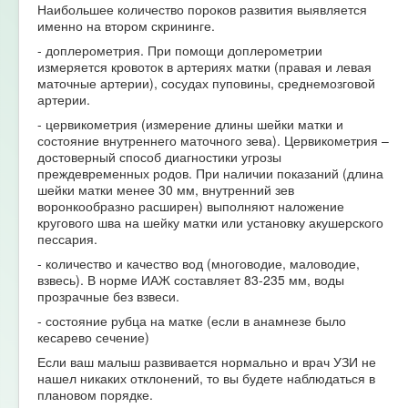
Наибольшее количество пороков развития выявляется
именно на втором скрининге.
- доплерометрия. При помощи доплерометрии
измеряется кровоток в артериях матки (правая и левая
маточные артерии), сосудах пуповины, среднемозговой
артерии.
- цервикометрия (измерение длины шейки матки и
состояние внутреннего маточного зева). Цервикометрия –
достоверный способ диагностики угрозы
преждевременных родов. При наличии показаний (длина
шейки матки менее 30 мм, внутренний зев
воронкообразно расширен) выполняют наложение
кругового шва на шейку матки или установку акушерского
пессария.
- количество и качество вод (многоводие, маловодие,
взвесь). В норме ИАЖ составляет 83-235 мм, воды
прозрачные без взвеси.
- состояние рубца на матке (если в анамнезе было
кесарево сечение)
Если ваш малыш развивается нормально и врач УЗИ не
нашел никаких отклонений, то вы будете наблюдаться в
плановом порядке.