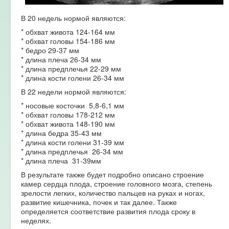
В 20 недель нормой являются:
* обхват живота 124-164 мм
* обхват головы 154-186 мм
* бедро 29-37 мм
* длина плеча 26-34 мм
* длина предплечья 22-29 мм
* длина кости голени 26-34 мм
В 22 недели нормой являются:
* носовые косточки 5,8-6,1 мм
* обхват головы 178-212 мм
* обхват живота 148-190 мм
* длина бедра 35-43 мм
* длина кости голени 31-39 мм
* длина предплечья 26-34 мм
* длина плеча 31-39мм
В результате также будет подробно описано строение
камер сердца плода, строение головного мозга, степень
зрелости легких, количество пальцев на руках и ногах,
развитие кишечника, почек и так далее. Также
определяется соответствие развития плода сроку в
неделях.