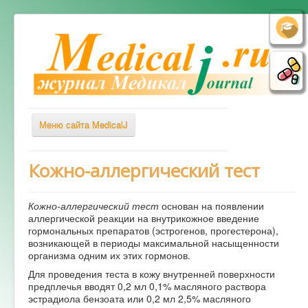
Меню сайта MedicalJ
Весь Медикал
Кожно-аллергический тест
Симптомы
Кожно-аллергический тест
основан на появлении
Заболевания
аллергической реакции на внутрикожное введение
гормональных препаратов (эстрогенов, прогестерона),
Диагностика
возникающей в периоды максимальной насыщенности
Лечение
организма одним их этих гормонов.
Для проведения теста в кожу внутренней поверхности
Советы врача
предплечья вводят 0,2 мл 0,1% масляного раствора
эстрадиола бензоата или 0,2 мл 2,5% масляного
Альтернативная медицина