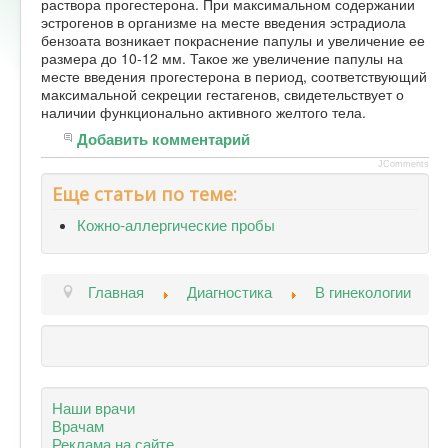
раствора прогестерона. При максимальном содержании
эстрогенов в организме на месте введения эстрадиола
Форум
бензоата возникает покраснение папулы и увеличение ее
размера до 10-12 мм. Такое же увеличение папулы на
месте введения прогестерона в период, соответствующий
максимальной секреции гестагенов, свидетельствует о
наличии функционально активного желтого тела.
Добавить комментарий
JComments
Еще статьи по теме:
Кожно-аллергические пробы
Главная
Диагностика
В гинекологии
Наши врачи
Врачам
Реклама на сайте