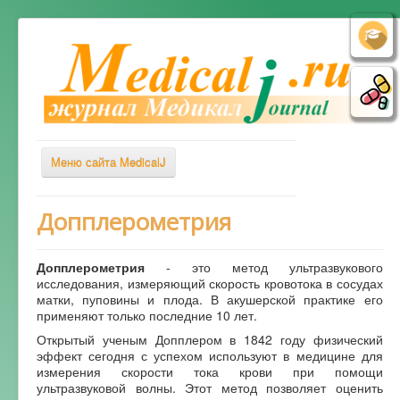
Меню сайта MedicalJ
Весь Медикал
Допплерометрия
Симптомы
Допплерометрия
- это метод ультразвукового
Заболевания
исследования, измеряющий скорость кровотока в сосудах
матки, пуповины и плода. В акушерской практике его
Диагностика
применяют только последние 10 лет.
Лечение
Открытый ученым Допплером в 1842 году физический
эффект сегодня с успехом используют в медицине для
Советы врача
измерения скорости тока крови при помощи
ультразвуковой волны. Этот метод позволяет оценить
Альтернативная медицина