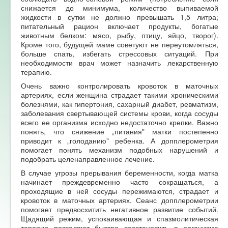
снижается до минимума, количество выпиваемой
жидкости в сутки не должно превышать 1,5 литра;
питательный рацион включает продукты, богатые
животным белком: мясо, рыбу, птицу, яйцо, творог).
Кроме того, будущей маме советуют не переутомляться,
больше спать, избегать стрессовых ситуаций. При
необходимости врач может назначить лекарственную
терапию.
Очень важно контролировать кровоток в маточных
артериях, если женщина страдает такими хроническими
болезнями, как гипертония, сахарный диабет, ревматизм,
заболевания свертывающей системы крови, когда сосуды
всего ее организма исходно недостаточно крепки. Важно
понять, что снижение „питания" матки постепенно
приводит к „голоданию" ребенка. А допплерометрия
помогает понять механизм подобных нарушений и
подобрать целенаправленное лечение.
В случае угрозы прерывания беременности, когда матка
начинает преждевременно часто сокращаться, а
проходящие в ней сосуды пережимаются, страдает и
кровоток в маточных артериях. Сеанс допплерометрии
помогает предвосхитить негативное развитие событий.
Щадящий режим, успокаивающая и спазмолитическая
терапия позволяют быстро восстановить в организме