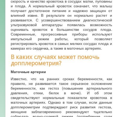
скорость и качество кровотока в сосудах матки, пуповины
и плода. А нормальный кровоток означает, что малыш
Форум
получает достаточное питание и надежно защищен от
влияний извне. В результате он нормально растет и
развивается. С усовершенствованием диагностической
ультразвуковой аппаратуры появилась возможность
оценивать кровоток в большинстве сосудов плода.
Современные, прогрессивные приборы используют
импульсный режим работы, который позволяет
регистрировать кровоток в самых мелких сосудах плода и
камерах его сердечка, а также в маточных артериях.
В каких случаях может помочь
допплерометрия?
Маточные артерии
Известно, что на ранних сроках беременности, как
правило, не развивается такое серьезное осложнение
беременности, как гестоз (повышение артериального
давления, отеки, белок в моче). И об этом
свидетельствуют нормальные показатели кровотока в
маточных артериях. Однако в том случае, если данные
допплерометрии подтверждают риск развития гестоза,
женщине заблаговременно рекомендуют тщательно
соблюдать водно-солевой режим (потребление соли