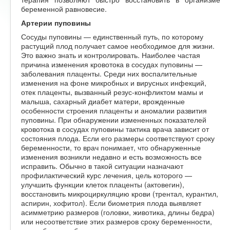
беременной равновесие.
Артерии пуповины
Сосуды пуповины — единственный путь, по которому
растущий плод получает самое необходимое для жизни.
Это важно знать и контролировать. Наиболее частая
причина изменения кровотока в сосудах пуповины —
заболевания плаценты. Среди них воспалительные
изменения на фоне микробных и вирусных инфекций,
отек плаценты, вызванный резус-конфликтом мамы и
малыша, сахарный диабет матери, врожденные
особенности строения плаценты и аномалии развития
пуповины. При обнаружении измененных показателей
кровотока в сосудах пуповины тактика врача зависит от
состояния плода. Если его размеры соответствуют сроку
беременности, то врач понимает, что обнаруженные
изменения возникли недавно и есть возможность все
исправить. Обычно в такой ситуации назначают
профилактический курс лечения, цель которого —
улучшить функции клеток плаценты (актовегин),
восстановить микроциркуляцию крови (трентал, курантил,
аспирин, хофитол). Если биометрия плода выявляет
асимметрию размеров (головки, животика, длины бедра)
или несоответствие этих размеров сроку беременности,