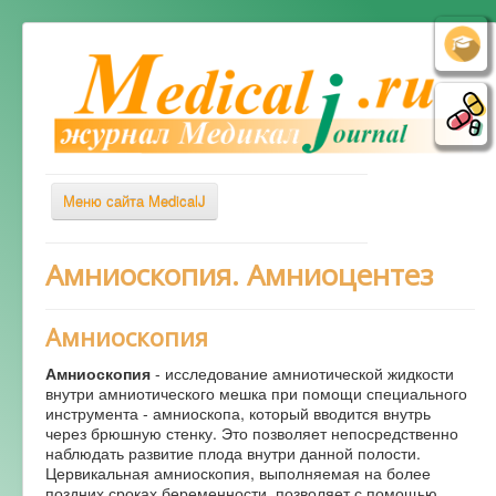
Меню сайта MedicalJ
Весь Медикал
Амниоскопия. Амниоцентез
Симптомы
Амниоскопия
Заболевания
Диагностика
Амниоскопия
- исследование амниотической жидкости
внутри амниотического мешка при помощи специального
Лечение
инструмента - амниоскопа, который вводится внутрь
через брюшную стенку. Это позволяет непосредственно
Советы врача
наблюдать развитие плода внутри данной полости.
Цервикальная амниоскопия, выполняемая на более
Альтернативная медицина
поздних сроках беременности, позволяет с помощью