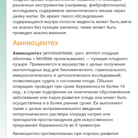
различных инструментов (например, фиброфетоскопа)
Форум
исследовать содержимое амниотического мешка через
шейку матки. Во время такого обследования
содержащаяся внутри полости жидкость может быть взята
на анализ без пункции амниона; также может быть
проведен анализ мекония.
Амниоцентез
Амниоцентез
(amniocentesis; греч. amnion плодная
оболочка + kentēsis прокалывание) — пункция плодного
пузыря. Применяется в акушерстве с целью получения
околоплодных вод для биохимического, гормонального,
иммунологического и цитологического исследований,
позволяющих судить о состоянии плода. Обычно
операцию проводят при сроке беременности более 14
нед.; в случае подозрения на генетически обусловленное
заболевание или порок развития плода она может быть
осуществлена и в более ранние сроки. Ее выполняют
также с целью интраамниального введения
гипертонического раствора хлорида натрия или
препаратов простагландинов для искусственного
прерывания беременности во II триместре.
Амниоцентез противопоказан при пороках развития