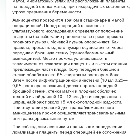
матки, миоматозных узлах или расположении плаценты
на передней стенке матки, при лихорадочных состояниях,
угрозе прерывания беременности.
Амниоцентез проводится врачом в стационаре в малой
операционной. Перед операцией с помощью
ультразвукового исследования определяют положение
плаценты (во избежание ранения ее во время прокола
плодного пузыря). Мочевой пузырь опорожняют. Как
правило, прокол плодного пузыря осуществляют через
переднюю брюшную стенку (трансабдоминальный
амниоцентез). Место прокола устанавливают в
зависимости от локализации плаценты и высоты стояния
предлежащей части плода. Кожу передней брюшной
стенки обрабатывают 5% спиртовым раствором йода.
Затем после инфильтрационной анестезии (10 мл 0,25—
0,5% раствора новокаина) делают прокол передней
брюшной стенки, стенки матки и плодных оболочек
толстой иглой длиной 10—12 см. Для исследования в
шприц набирают около 15 мл околоплодной жидкости.
При отсутствии условий для трансабдоминального
амниоцентеза прокол осуществляют трансвагинальным
или трансцервикальным путем.
При соблюдении асептики и правильном определении
локализации плаценты перед операцией ее осложнения