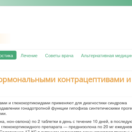
остика
Лечение
Советы врача
Альтернативная медици
гормональными контрацептивами и
ами и глюкокортикоидами применяют для диагностики синдрома
одавлении гонадотропной функции гипофиза синтетическими прог
ами.
а, нон-овлона) по 2 таблетки в день с течение 10 дней, в послед
и глюкокортикоидного препарата — преднизолона по 20 мг ежеднев
 Содержание 17-КС в суточном количестве мочи измеряют трижды: 