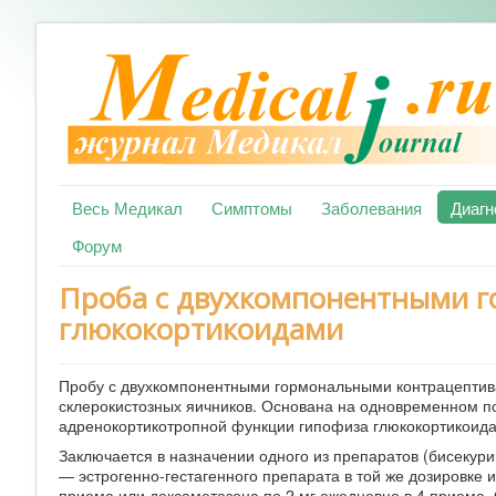
Весь Медикал
Симптомы
Заболевания
Диагн
Форум
Проба с двухкомпонентными 
глюкокортикоидами
Пробу с двухкомпонентными гормональными контрацептив
склерокистозных яичников. Основана на одновременном п
адренокортикотропной функции гипофиза глюкокортикоид
Заключается в назначении одного из препаратов (бисекурин
— эстрогенно-гестагенного препарата в той же дозировке 
приема или дексаметазона по 2 мг ежедневно в 4 приема.