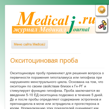
Меню сайта MedicalJ
Весь Медикал
Окситоциновая проба
Симптомы
Окситоциновую пробу применяют для решения вопроса о
Заболевания
первичности поражения гипоталамуса или гипофиза при
нарушениях менструального цикла. Основана на том, что
Диагностика
окситоцин по своим свойствам близок к Гн-РГ и
Лечение
стимулирует функцию гипофиза. Проба заключается во
введении 5-10 ЕД окситоцина подкожно в течение 5 дней.
Советы врача
До и после пробы определяют содержание эстрогенов и
прегнандиола в моче или эстрадиола и прогестерона в
Альтернативная медицина
крови. Нормализацию этих показателей оценивают как