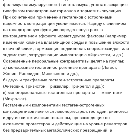
фолликулостимулирующего) гипоталамуса, угнетать секрецию
гипофизом гонадотропных гормонов и тормозить овуляцию.
При сочетанном применении гестагенов с эстрогенами
надежность контрацепции увеличивается. Наряду с влиянием
на гонадотропную функцию определенную роль в
контрацептивном эффекте играют другие факторы (например
изменения химизма влагалищной среды и повышение вязкости
шеечной слизи, тормозящие подвижность сперматозоидов, или
эндометрия, затрудняющие имплантацию яйцеклетки, и др.).
Современные пероральные контрацептивы делят на группы:
а) монофазные гестаген-эстрогенные препараты (Логест,
Жанин, Ригевидон, Минизистон и др.);
б) двух- и трехфазные гестаген-эстрогенные препараты
(Антеовин, Тризистон, Триквилар, Три-регол и др.);
в) моногормональные гестагенные препараты — мини-пили
(Микролют).
Гестагенными компонентами гестаген-эстрогенных
контрацептивов являются левоноргестрел, гестоден, диеногест
и другие синтетические гестагены, превосходящие по
активности прогестерон и действующие на уровне рецепторов
без предварительных метаболических превращений, а