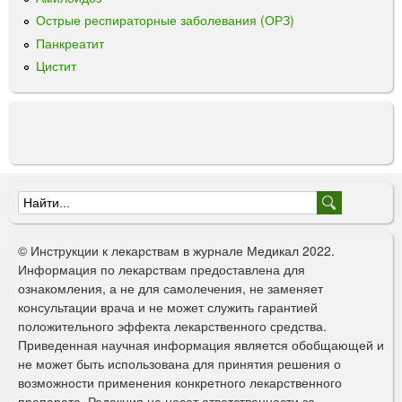
Острые респираторные заболевания (ОРЗ)
Панкреатит
Цистит
Ф
о
© Инструкции к лекарствам в журнале Медикал 2022.
р
Информация по лекарствам предоставлена для
ознакомления, а не для самолечения, не заменяет
м
консультации врача и не может служить гарантией
а
положительного эффекта лекарственного средства.
Приведенная научная информация является обобщающей и
п
не может быть использована для принятия решения о
о
возможности применения конкретного лекарственного
препарата. Редакция не несет ответственности за