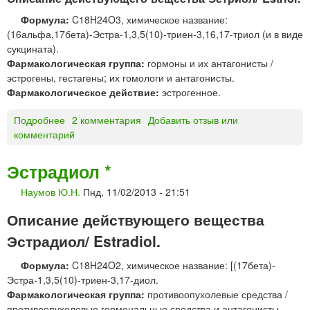
И
К
Формула:
C18H24O3, химическое название:
®
(16альфа,17бета)-Эстра-1,3,5(10)-триен-3,16,17-триол (и в виде
т
сукцината).
а
Фармакологическая группа:
гормоны и их антагонисты /
б
эстрогены, гестагены; их гомологи и антагонисты.
л
Фармакологическое действие:
эстрогенное.
е
т
Подробнее
о
2 комментария
Добавить отзыв или
к
комментарий
Э
и
с
т
Эстрадиол *
р
Наумов Ю.Н.
Пнд, 11/02/2013 - 21:51
и
о
Описание действующего вещества
л
Эстрадиол/ Estradiol.
Формула:
C18H24O2, химическое название: [(17бета)-
Эстра-1,3,5(10)-триен-3,17-диол.
Фармакологическая группа:
противоопухолевые средства /
противоопухолевые гормональные средства и антагонисты