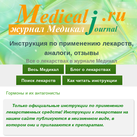
Перейти
к
основному
содержанию
Инструкция по применению лекарств,
аналоги, отзывы
Все о лекарствах в журнале Медикал
Г
Весь Медикал
Блог о лекарствах
л
Поиск лекарств
Как читать инструкции
а
Гормоны и их антагонисты
Вы
в
здесь
Только официальные инструкции по применению
н
лекарственных средств! Инструкции к лекарствам на
о
нашем сайте публикуются в неизменном виде, в
котором они и прилагаются к препаратам.
е