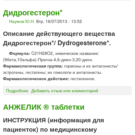
Б
Е
Дидрогестерон*
Л
Наумов Ю.Н.
Втр, 16/07/2013 - 13:52
А
Р
Описание действующего вещества
А
®
Дидрогестерон*/ Dydrogesterone*.
т
Формула:
C21H28O2, химическое название:
а
(9бета,10альфа)-Прегна-4,6-диен-3,20-дион.
б
Фармакологическая группа:
гормоны и их антагонисты/
л
эстрогены, гестагены; их гомологи и антагонисты.
е
Фармакологическое действие:
гестагенное.
т
к
Подробнее
о
Добавить отзыв или комментарий
и
Д
и
АНЖЕЛИК ® таблетки
д
р
ИНСТРУКЦИЯ (информация для
о
пациенток) по медицинскому
г
е