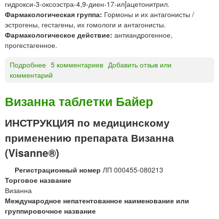
гидрокси-3-оксоэстра-4,9-диен-17-ил]ацетонитрил.
Фармакологическая группа:
Гормоны и их антагонисты /
эстрогены, гестагены, их гомологи и антагонисты.
Фармакологическое действие:
антиандрогенное,
прогестагенное.
Подробнее
о
5 комментариев
Добавить отзыв или
комментарий
Д
и
е
Визанна таблетки Байер
н
о
ИНСТРУКЦИЯ по медицинскому
г
применению препарата Визанна
е
с
(Visanne®)
т
*
Регистрационный номер
ЛП 000455-080213
Торговое название
Визанна
Международное непатентованное наименование или
группировочное название