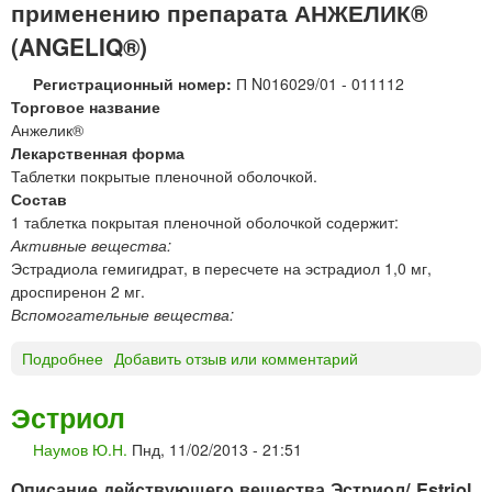
применению препарата АНЖЕЛИК®
с
(ANGELIQ®)
т
е
Регистрационный номер:
П N016029/01 - 011112
р
Торговое название
о
Анжелик®
н
Лекарственная форма
*
Таблетки покрытые пленочной оболочкой.
Состав
1 таблетка покрытая пленочной оболочкой содержит:
Активные вещества:
Эстрадиола гемигидрат, в пересчете на эстрадиол 1,0 мг,
дроспиренон 2 мг.
Вспомогательные вещества:
Подробнее
о
Добавить отзыв или комментарий
А
Н
Эстриол
Ж
Наумов Ю.Н.
Пнд, 11/02/2013 - 21:51
Е
Л
Описание действующего вещества Эстриол/ Estriol.