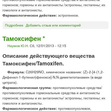
гормонов; гормоны и их антагонисты /эстрогены, гестагены; их
гомологи и антагонисты.
Фармакологическое действие:
эстрогенное.
Подробнее
о
Добавить отзыв или комментарий
Э
с
Тамоксифен *
т
Наумов Ю.Н.
Сб, 12/01/2013 - 12:15
р
а
Описание действующего вещества
д
и
Тамоксифен/Tamoxifen.
о
Формула:
C26H29NO, химическое название: (Z)-2-[4-(1,2-
л
Дифенил-1-бутенил)фенокси]-N,N-диметилэтанамин (в виде
*
цитрата).
Фармакологическая группа:
противоопухолевые средства/
противоопухолевые гормональные средства и антагонисты
гормонов; гормоны и их антагонисты/ эстрогены, гестагены; их
гомологи и антагонисты.
Фармакологическое действие:
противоопухолевое,