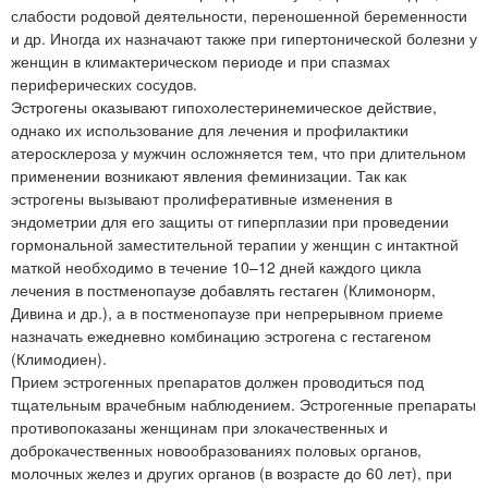
слабости родовой деятельности, переношенной беременности
и др. Иногда их назначают также при гипертонической болезни у
женщин в климактерическом периоде и при спазмах
периферических сосудов.
Эстрогены оказывают гипохолестеринемическое действие,
однако их использование для лечения и профилактики
атеросклероза у мужчин осложняется тем, что при длительном
применении возникают явления феминизации. Так как
эстрогены вызывают пролиферативные изменения в
эндометрии для его защиты от гиперплазии при проведении
гормональной заместительной терапии у женщин с интактной
маткой необходимо в течение 10–12 дней каждого цикла
лечения в постменопаузе добавлять гестаген (Климонорм,
Дивина и др.), а в постменопаузе при непрерывном приеме
назначать ежедневно комбинацию эстрогена с гестагеном
(Климодиен).
Прием эстрогенных препаратов должен проводиться под
тщательным врачебным наблюдением. Эстрогенные препараты
противопоказаны женщинам при злокачественных и
доброкачественных новообразованиях половых органов,
молочных желез и других органов (в возрасте до 60 лет), при