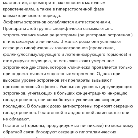
мастопатии, эндометрите, склонности к маточным
кровотечениям, а также в гиперэстрогенной фазе
климактерического периода.
Эффекты эстрогенов ослабляются антиэстрогенами.
Препараты этой группы специфически связываются с
эстрогенозависимыми рецепторами (рецепторами эстрогенов )
в гипоталамусе и яичниках. В малых дозах они усиливают
секрецию гипофизарных гонадотропинов (пролактина,
фолликулостимулирующего и лютеинизирующего гормонов) и
стимулируют овуляцию, то есть оказывают умеренное
эстрогенное действие, которое клинически проявляется только
при недостаточности эндогенных эстрогенов. Однако при
высоком уровне эстрогенов эти препараты вызывают
противоположный эффект. Уменьшая уровень циркулирующих
эстрогенов, угнетающих в больших концентрациях инкрецию
гонадотропинов, они способствуют увеличению секреции
последних. В больших дозах антиэстрогены тормозят секрецию
гонадотропинов. Гестагенной и андрогенной активностью они
не обладают.
Гестагены (гормоны, продуцируемые яичниками) по механизму
обратной связи блокируют секрецию гипоталамических
факторов высвобождения лютеинизирующего и