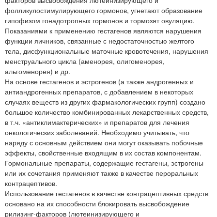
фолликулостимулирующего гормонов, угнетают образование
гипофизом гонадотропных гормонов и тормозят овуляцию.
Показаниями к применению гестагенов являются нарушения
функции яичников, связанные с недостаточностью желтого
тела, дисфункциональные маточные кровотечения, нарушения
менструального цикла (аменорея, олигоменорея,
альгоменорея) и др.
На основе гестагенов и эстрогенов (а также андрогенных и
антиандрогенных препаратов, с добавлением в некоторых
случаях веществ из других фармакологических групп) создано
большое количество комбинированных лекарственных средств,
в т.ч. «антиклимактерических» и препаратов для лечения
онкологических заболеваний. Необходимо учитывать, что
наряду с основным действием они могут оказывать побочные
эффекты, свойственные входящим в их состав компонентам.
Гормональные препараты, содержащие гестагены, эстрогены
или их сочетания применяют также в качестве пероральных
контрацептивов.
Использование гестагенов в качестве контрацептивных средств
основано на их способности блокировать высвобождение
рилизинг-факторов (лютеинизирующего и