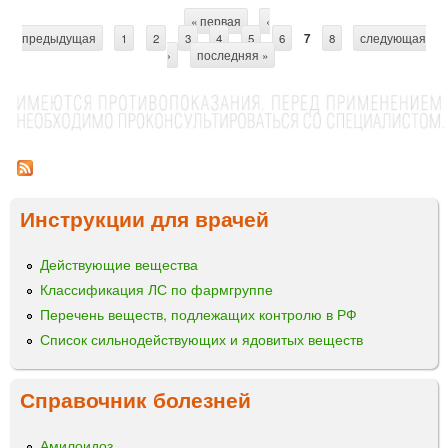
о
« первая
‹
С
предыдущая
г
1
2
3
4
5
6
7
8
следующая
›
последняя »
е
т
с
р
т
е
а
р
н
о
и
н
*
Инструкции для врачей
ц
ы
Действующие вещества
Классификация ЛС по фармгруппе
Перечень веществ, подлежащих контролю в РФ
Список сильнодействующих и ядовитых веществ
Справочник болезней
Амилоидоз