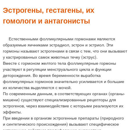
м
е
Эстрогены, гестагены, их
н
гомологи и антагонисты
ю
Естественными фолликулярными гормонами являются
образуемые яичниками эстрадиол, эстрон и эстриол. Эти
гормоны называют эстрогенами в связи с тем, что они вызывают
у кастрированных самок животных течку (эструс).
Вместе с гормоном желтого тела фолликулярные гормоны
участвуют в регуляции менструального цикла и функции
деторождения. Во время беременности выработка
фолликулярных гормонов значительно усиливается и большие
их количества выделяются с мочой.
По современным данным, в соответствующих органах (органы-
мишени) существуют специализированные рецепторы для
эстрогенов, через взаимодействие с которыми реализуются их
эффекты.
При введении в организм эстрогенные препараты (природного
и синтетического происхождения) вызывают специфическое
эстрогенное действие: пролиферацию эндометрия,