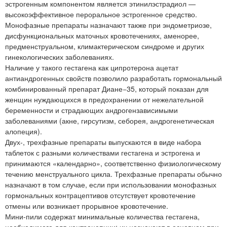
эстрогенным компонентом является этинилэстрадиол —
высокоэффективное пероральное эстрогенное средство.
Монофазные препараты назначают также при эндометриозе,
дисфункциональных маточных кровотечениях, аменорее,
предменструальном, климактерическом синдроме и других
гинекологических заболеваниях.
Наличие у такого гестагена как ципротерона ацетат
антиандрогенных свойств позволило разработать гормональный
комбинированный препарат Диане−35, который показан для
женщин нуждающихся в предохранении от нежелательной
беременности и страдающих андрогензависимыми
заболеваниями (акне, гирсутизм, себорея, андрогенетическая
алопеция).
Двух-, трехфазные препараты выпускаются в виде набора
таблеток с разными количествами гестагена и эстрогена и
принимаются «календарно», соответственно физиологическому
течению менструального цикла. Трехфазные препараты обычно
назначают в том случае, если при использовании монофазных
гормональных контрацептивов отсутствует кровотечение
отмены или возникает прорывное кровотечение.
Мини-пили содержат минимальные количества гестагена,
необходимого для контрацепции; их назначают в основном при