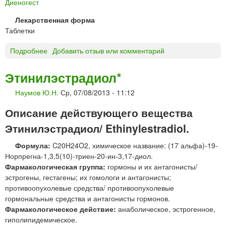
Диеногест
Лекарственная форма
Таблетки
Подробнее
о
Добавить отзыв или комментарий
В
и
Этинилэстрадиол*
з
Наумов Ю.Н.
Ср, 07/08/2013 - 11:12
а
н
Описание действующего вещества
н
а
Этинилэстрадиол/ Ethinylestradiol.
т
Формула:
C20H24O2, химическое название: (17 альфа)-19-
а
Норпрегна-1,3,5(10)-триен-20-ин-3,17-диол.
б
Фармакологическая группа:
гормоны и их антагонисты/
л
эстрогены, гестагены; их гомологи и антагонисты;
е
противоопухолевые средства/ противоопухолевые
т
гормональные средства и антагонисты гормонов.
к
Фармакологическое действие:
анаболическое, эстрогенное,
и
гиполипидемическое.
Б