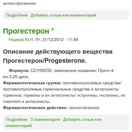
антиэстрогенное.
Подробнее
о
Добавить отзыв или комментарий
Т
а
Прогестерон *
м
Наумов Ю.Н.
Пт, 21/12/2012 - 11:49
о
к
Описание действующего вещества
с
и
Прогестерон/Progesterone.
ф
Формула:
C21H30O2, химическое название: Прегн-4-
е
ен-3,20-дион.
н
Фармакологическая группа:
противоопухолевые средства/
*
противоопухолевые гормональные средства и антагонисты
гормонов; гормоны и их антагонисты/ эстрогены, гестагены, их
гомологи и антагонисты.
Фармакологическое действие:
прогестагенное.
Подробнее
о
3 комментария
Добавить отзыв или
комментарий
П
р