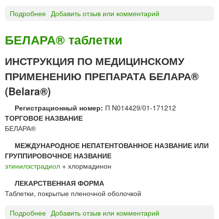
а
Подробнее
о
Добавить отзыв или комментарий
й
Э
е
т
р
БЕЛАРА® таблетки
и
н
ИНСТРУКЦИЯ ПО МЕДИЦИНСКОМУ
и
ПРИМЕНЕНИЮ ПРЕПАРАТА БЕЛАРА®
л
э
(Belara®)
с
т
Регистрационный номер:
П N014429/01-171212
р
ТОРГОВОЕ НАЗВАНИЕ
а
БЕЛАРА®
д
МЕЖДУНАРОДНОЕ НЕПАТЕНТОВАННОЕ НАЗВАНИЕ ИЛИ
и
ГРУППИРОВОЧНОЕ НАЗВАНИЕ
о
этинилэстрадиол
+ хлормадинон
л
*
ЛЕКАРСТВЕННАЯ ФОРМА
Таблетки, покрытые пленочной оболочкой
Подробнее
о
Добавить отзыв или комментарий