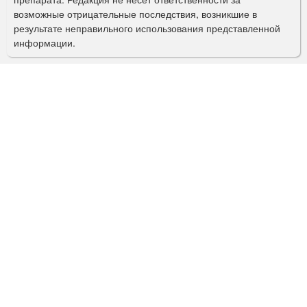
и
возможные отрицательные последствия, возникшие в
с
результате неправильного использования представленной
информации.
к
а