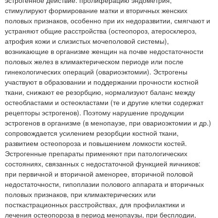
стимулируют формирование матки и вторичных женских
половых признаков, особенно при их недоразвитии, смягчают и
устраняют общие расстройства (остеопороз, атеросклероз,
атрофия кожи и слизистых мочеполовой системы),
возникающие в организме женщин на почве недостаточности
половых желез в климактерическом периоде или после
гинекологических операций (овариоэктомии). Эстрогены
участвуют в образовании и поддержании прочности костной
ткани, снижают ее резорбцию, нормализуют баланс между
остеобластами и остеокластами (те и другие клетки содержат
рецепторы эстрогенов). Поэтому нарушение продукции
эстрогенов в организме (в менопаузе, при овариоэктомии и др.)
сопровождается усилением резорбции костной ткани,
развитием остеопороза и повышением ломкости костей.
Эстрогенные препараты применяют при патологических
состояниях, связанных с недостаточной функцией яичников:
при первичной и вторичной аменорее, вторичной половой
недостаточности, гипоплазии полового аппарата и вторичных
половых признаков, при климактерических или
посткастрационных расстройствах, для профилактики и
лечения остеопороза в период менопаузы, при бесплодии,