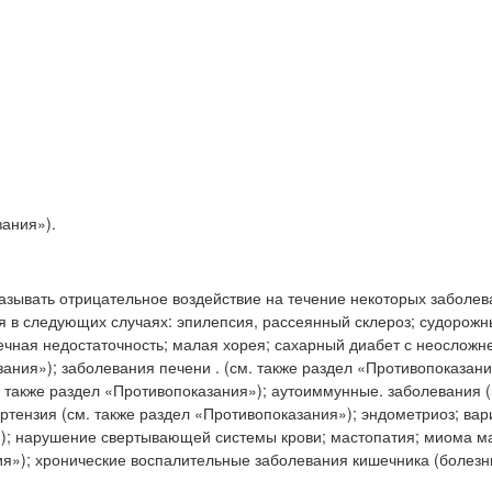
зания»).
азывать отрицательное воздействие на течение некоторых заболев
 в следующих случаях: эпилепсия, рассеянный склероз; судорож
чечная недостаточность; малая хорея; сахарный диабет с неослож
ания»); заболевания печени . (см. также раздел «Противопоказани
 также раздел «Противопоказания»); аутоиммунные. заболевания 
ртензия (см. также раздел «Противопоказания»); эндометриоз; ва
»); нарушение свертывающей системы крови; мастопатия; миома ма
ия»); хронические воспалительные заболевания кишечника (болезн