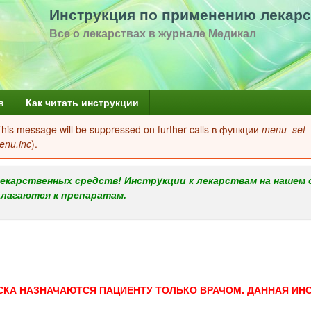
Перейти
Инструкция по применению лекарс
к
Все о лекарствах в журнале Медикал
основному
содержанию
в
Как читать инструкции
 This message will be suppressed on further calls в функции
menu_set_a
enu.inc
).
екарственных средств! Инструкции к лекарствам на нашем 
илагаются к препаратам.
СКА НАЗНАЧАЮТСЯ ПАЦИЕНТУ ТОЛЬКО ВРАЧОМ. ДАННАЯ ИН