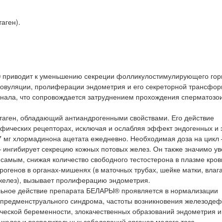
аген).
® приводит к уменьшению секреции фолликулостимулирующего гор
 овуляции, пролиферации эндометрия и его секреторной трансфор
нала, что сопровождается затруднением прохождения сперматозо
аген, обладающий антиандрогенными свойствами. Его действие
фических рецепторах, исключая и ослабляя эффект эндогенных и 
7 мг хлормадинона ацетата ежедневно. Необходимая доза на цикл 
ингибирует секрецию кожных потовых желез. Он также значимо ув
самым, снижая количество свободного тестостерона в плазме кров
огенов в органах-мишенях (в маточных трубах, шейке матки, влаг
желез), вызывает пролиферацию эндометрия.
льное действие препарата БЕЛАРЫ® проявляется в нормализации
 предменструального синдрома, частоты возникновения железоде
ической беременности, злокачественных образований эндометрия и
елез и воспалительных заболеваний органов малого таза.