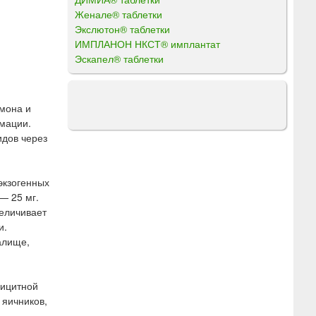
Женале® таблетки
Экслютон® таблетки
ИМПЛАНОН НКСТ® имплантат
Эскапел® таблетки
мона и
мации.
идов через
экзогенных
— 25 мг.
еличивает
и.
алище,
фицитной
 яичников,