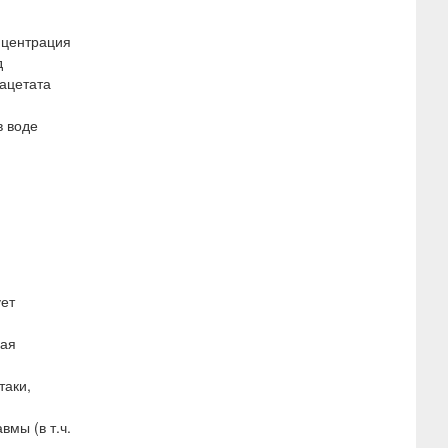
нцентрация
д
ацетата
в воде
ует
ная
таки,
мы (в т.ч.