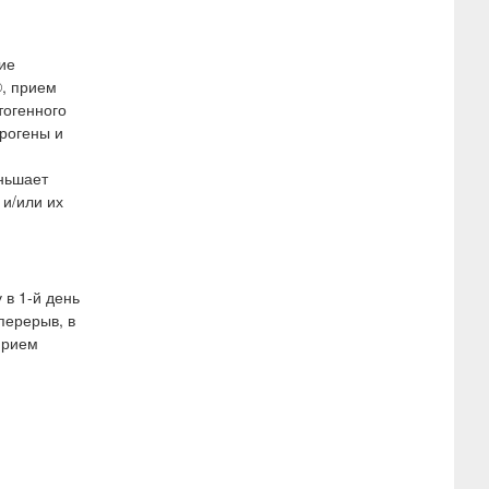
ие
, прием
тогенного
рогены и
ньшает
 и/или их
 в 1-й день
перерыв, в
прием