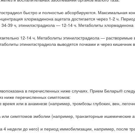
илэстрадиол быстро и полностью абсорбируются. Максимальная ко
онцентрация хлормадинона ацетата достигается через 1-2 ч. Перио
34-39 ч, этинилэстрадиола — 12-14 ч. Метаболиты хлормадинона 
зительно 12-14 ч. Метаболиты этинилэстрадиола — растворимые 
аболиты этинилэстрадиола выводятся почками и через кишечник в
ивопоказана в перечисленных ниже случаях. Прием Белары® след
 из ниже перечисленных симптомов:
е время или в анамнезе (например, тромбозы глубоких, вен, легоч
а или симптомов эмболии (например, транзиторные ишемические а
 4 недели до него) и период иммобилизации, например, после трав