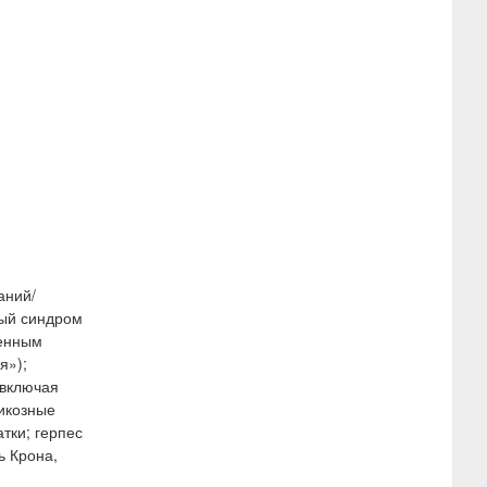
аний/
ный синдром
ненным
я»);
(включая
рикозные
тки; герпес
ь Крона,