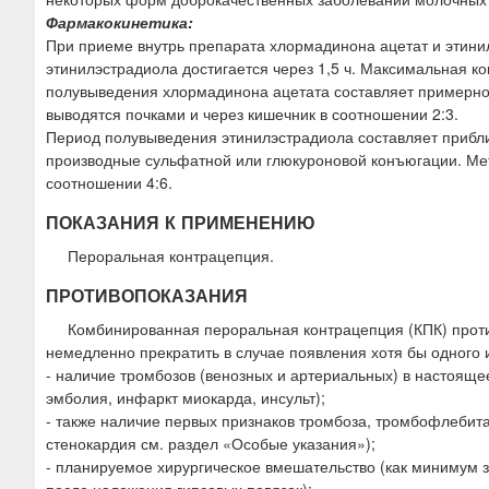
Фармакокинетика:
При приеме внутрь препарата хлормадинона ацетат и этин
этинилэстрадиола достигается через 1,5 ч. Максимальная к
полувыведения хлормадинона ацетата составляет примерно 
выводятся почками и через кишечник в соотношении 2:3.
Период полувыведения этинилэстрадиола составляет прибли
производные сульфатной или глюкуроновой конъюгации. Мет
соотношении 4:6.
ПОКАЗАНИЯ К ПРИМЕНЕНИЮ
Пероральная контрацепция.
ПРОТИВОПОКАЗАНИЯ
Комбинированная пероральная контрацепция (КПК) прот
немедленно прекратить в случае появления хотя бы одного
- наличие тромбозов (венозных и артериальных) в настояще
эмболия, инфаркт миокарда, инсульт);
- также наличие первых признаков тромбоза, тромбофлебит
стенокардия см. раздел «Особые указания»);
- планируемое хирургическое вмешательство (как минимум за