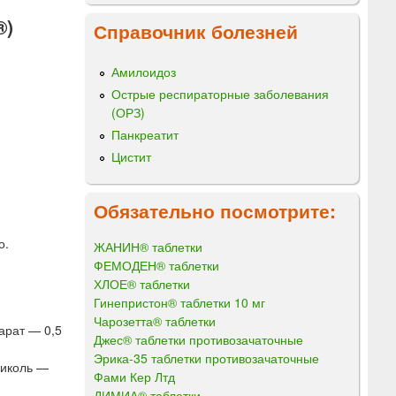
®)
Справочник болезней
Амилоидоз
Острые респираторные заболевания
(ОРЗ)
Панкреатит
Цистит
Обязательно посмотрите:
о.
ЖАНИН® таблетки
ФЕМОДЕН® таблетки
ХЛОЕ® таблетки
Гинепристон® таблетки 10 мг
Чарозетта® таблетки
арат — 0,5
Джес® таблетки противозачаточные
Эрика-35 таблетки противозачаточные
ликоль —
Фами Кер Лтд
ДИМИА® таблетки