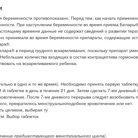
И
 беременности противопоказано. Перед тем, как начать применен
нности. При наступлении беременности во время приема Белары®
стоящему времени данные не содержат сведений о развитии тера
йно принимали во время беременности препараты, содержащие эст
ара®.
лара® в период грудного вскармливания, поскольку препарат уме
 Небольшие количества входящих в состав контрацептива гормонов
твовать на вскармливаемого ребенка.
льно в одно и то же время). Необходимо принять первую таблетку
й таблетке в день в течение 21 дня. Затем сделать 7-ми дневный 
ровотечение. После 7-ми дневного перерыва следует возобновить 
ого, прекратилось менструальноподобное кровотечение или нет.
ть целиком, выбирая ту
ли. Выбор таблеток
ечение предшествующего менструального цикла).