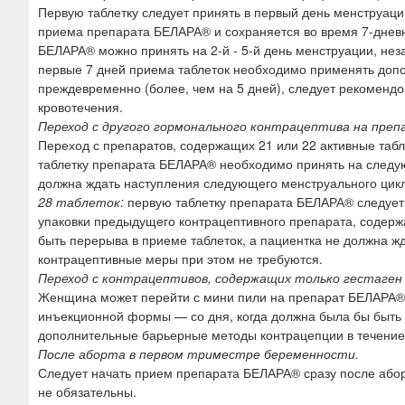
Первую таблетку следует принять в первый день менструаци
приема препарата БЕЛАРА® и сохраняется во время 7-дневно
БЕЛАРА® можно принять на 2-й - 5-й день менструации, неза
первые 7 дней приема таблеток необходимо применять доп
преждевременно (более, чем на 5 дней), следует рекомен
кровотечения.
Переход с другого гормонального контрацептива на пре
Переход с препаратов, содержащих 21 или 22 активные табле
таблетку препарата БЕЛАРА® необходимо принять на следую
должна ждать наступления следующего менструального цикл
28 таблеток:
первую таблетку препарата БЕЛАРА® следует
упаковки предыдущего контрацептивного препарата, содержа
быть перерыва в приеме таблеток, а пациентка не должна 
контрацептивные меры при этом не требуются.
Переход с контрацептивов, содержащих только гестаген
Женщина может перейти с мини пили на препарат БЕЛАРА® в
инъекционной формы — со дня, когда должна была бы быть 
дополнительные барьерные методы контрацепции в течение
После аборта в первом триместре беременности.
Следует начать прием препарата БЕЛАРА® сразу после або
не обязательны.