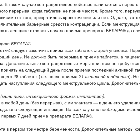
и. В таком случае контрацептивное действие начинается с первого
го перерыва, когда таблетки не принимаются. Кроме того, первую
висимо от того, прекратилось кровотечение или нет. Однако, в это
олнительные барьерные средства контрацепции. Если менструация
довать женщине отложить начало приема препарата БЕЛАРА® до с
парат БЕЛАРА®.
тки: следует закончить прием всех таблеток старой упаковки. Пер
щий день. Не должно быть перерыва в приеме таблеток, а пациен
а. Дополнительные контрацептивные меры при этом не требуются
 принять на следующий день после приема последней активной таб
щего 28 таблеток (т.е. после приема
21 активной таблетки
). Не
ждать наступления следующего менструального цикла. Дополнитель
 (мини пили, инъекционного формы, имплантат).
 любой день (без перерыва), с имплантата — в день его удаления
сделана следующая инъекция. Во всех случаях необходимо испол
 первых 7 дней приема препарата БЕЛАРА®.
рта в первом триместре беременности. Дополнительные методы к