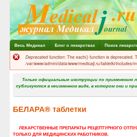
Г
Весь Медикал
Блог о лекарствах
Поиск лекарст
л
Deprecated function
: The each() function is deprecated.
Сообщение
а
/var/www/admini/data/www/medicalj.ru/tabletki/includes/m
об
в
ошибке
Только официальные инструкции по применению л
н
публикуются в неизменном виде, в котором они и пр
о
е
БЕЛАРА® таблетки
м
е
ЛЕКАРСТВЕННЫЕ ПРЕПАРАТЫ РЕЦЕПТУРНОГО ОТПУ
н
ТОЛЬКО ДЛЯ МЕДИЦИНСКИХ РАБОТНИКОВ.