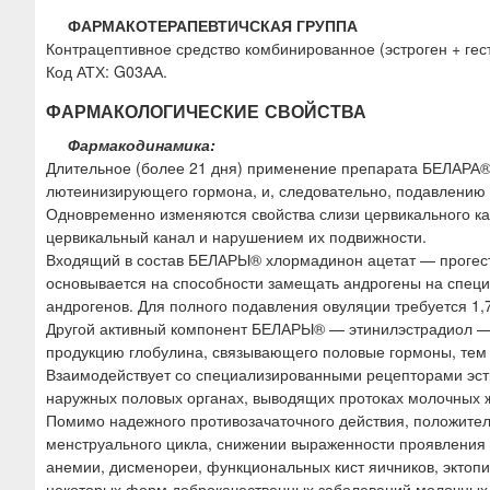
ФАРМАКОТЕРАПЕВТИЧСКАЯ ГРУППА
Контрацептивное средство комбинированное (эстроген + гест
Код АТХ: G03АА.
ФАРМАКОЛОГИЧЕСКИЕ СВОЙСТВА
Фармакодинамика:
Длительное (более 21 дня) применение препарата БЕЛАРА
лютеинизирующего гормона, и, следовательно, подавлению
Одновременно изменяются свойства слизи цервикального ка
цервикальный канал и нарушением их подвижности.
Входящий в состав БЕЛАРЫ® хлормадинон ацетат — прогест
основывается на способности замещать андрогены на специ
андрогенов. Для полного подавления овуляции требуется 1,
Другой активный компонент БЕЛАРЫ® — этинилэстрадиол — 
продукцию глобулина, связывающего половые гормоны, тем 
Взаимодействует со специализированными рецепторами эстр
наружных половых органах, выводящих протоках молочных 
Помимо надежного противозачаточного действия, положите
менструального цикла, снижении выраженности проявления
анемии, дисменореи, функциональных кист яичников, эктоп
некоторых форм доброкачественных заболеваний молочных ж