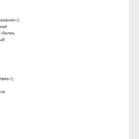
азания»);
нная
-белка,
ный
твие»);
или