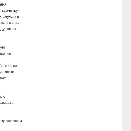
 дня
 таблетку
м случае в
 началась
ледующего
вую
тка не
.
летки из
 должно
ные
, с
ьзовать
онтрацепции