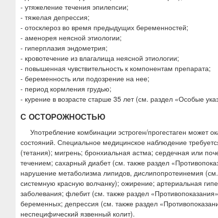
- утяжеление течения эпилепсии;
- тяжелая депрессия;
- отосклероз во время предыдущих беременностей;
- аменорея неясной этиологии;
- гиперплазия эндометрия;
- кровотечение из влагалища неясной этиологии;
- повышенная чувствительность к компонентам препарата;
- беременность или подозрение на нее;
- период кормления грудью;
- курение в возрасте старше 35 лет (см. раздел «Особые ука
С ОСТОРОЖНОСТЬЮ
Употребление комбинации эстроген/прогестаген может ок
состояний. Специальное медицинское наблюдение требуется
(тетания); мигрень; бронхиальная астма; сердечная или по
течением; сахарный диабет (см. также раздел «Противопоказ
нарушение метаболизма липидов, дислипопротеинемия (см.
системную красную волчанку); ожирение; артериальная гипе
заболевания; флебит (см. также раздел «Противопоказания
беременных; депрессия (см. также раздел «Противопоказан
неспецифический язвенный колит).