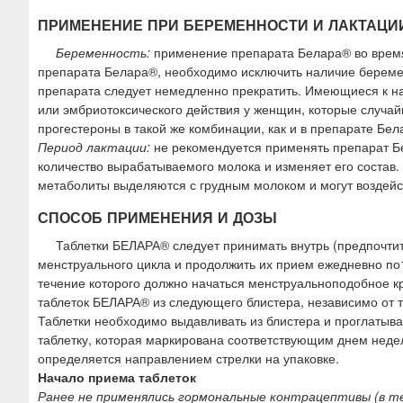
ПРИМЕНЕНИЕ ПРИ БЕРЕМЕННОСТИ И ЛАКТАЦИ
Беременность:
применение препарата Белара® во время
препарата Белара®, необходимо исключить наличие береме
препарата следует немедленно прекратить. Имеющиеся к на
или эмбриотоксического действия у женщин, которые случа
прогестероны в такой же комбинации, как и в препарате Бел
Период лактации:
не рекомендуется применять препарат Бе
количество вырабатываемого молока и изменяет его состав.
метаболиты выделяются с грудным молоком и могут воздейс
СПОСОБ ПРИМЕНЕНИЯ И ДОЗЫ
Таблетки БЕЛАРА® следует принимать внутрь (предпочтите
менструального цикла и продолжить их прием ежедневно по1-
течение которого должно начаться менструальноподобное к
таблеток БЕЛАРА® из следующего блистера, независимо от т
Таблетки необходимо выдавливать из блистера и проглатыва
таблетку, которая маркирована соответствующим днем неде
определяется направлением стрелки на упаковке.
Начало приема таблеток
Ранее не применялись гормональные контрацептивы (в т