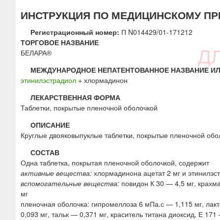
ю
ИНСТРУКЦИЯ ПО МЕДИЦИНСКОМУ ПРИ
Регистрационный номер:
П N014429/01-171212
ТОРГОВОЕ НАЗВАНИЕ
БЕЛАРА®
МЕЖДУНАРОДНОЕ НЕПАТЕНТОВАННОЕ НАЗВАНИЕ ИЛ
этинилэстрадиол
+ хлормадинон
ЛЕКАРСТВЕННАЯ ФОРМА
Таблетки, покрытые пленочной оболочкой
ОПИСАНИЕ
Круглые двояковыпуклые таблетки, покрытые пленочной оболо
СОСТАВ
Одна таблетка, покрытая пленочной оболочкой, содержит
активные вещества:
хлормадинона ацетат 2 мг и этинилэст
вспомогательные вещества:
повидон К 30 — 4,5 мг, крахма
мг
пленочная оболочка: гипромеллоза 6 мПа.с — 1,115 мг, лак
0,093 мг, тальк — 0,371 мг, краситель титана диоксид, Е 171 