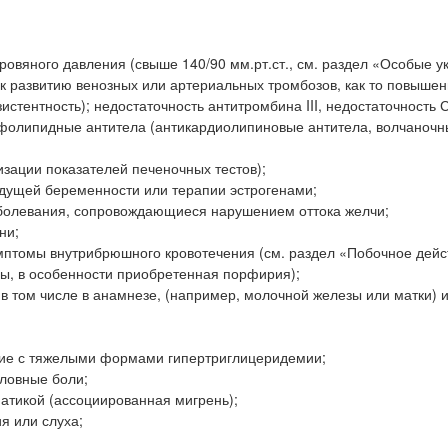
овяного давления (свыше 140/90 мм.рт.ст., см. раздел «Особые ук
к развитию венозных или артериальных тромбозов, как то повыше
стентность); недостаточность антитромбина III, недостаточность С
сфолипидные антитела (антикардиолипиновые антитела, волчаноч
изации показателей печеночных тестов);
ыдущей беременности или терапии эстрогенами;
аболевания, сопровождающиеся нарушением оттока желчи;
ни;
мптомы внутрибрюшного кровотечения (см. раздел «Побочное дейс
ы, в особенности приобретенная порфирия);
в том числе в анамнезе, (например, молочной железы или матки) 
ание с тяжелыми формами гипертриглицеридемии;
оловные боли;
матикой (ассоциированная мигрень);
я или слуха;