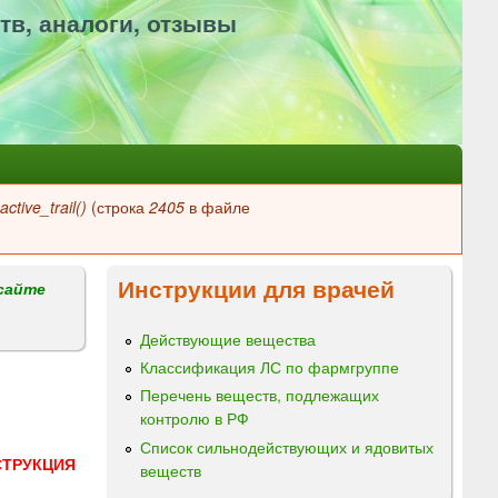
тв, аналоги, отзывы
ctive_trail()
(строка
2405
в файле
Инструкции для врачей
сайте
Действующие вещества
Классификация ЛС по фармгруппе
Перечень веществ, подлежащих
контролю в РФ
Список сильнодействующих и ядовитых
СТРУКЦИЯ
веществ