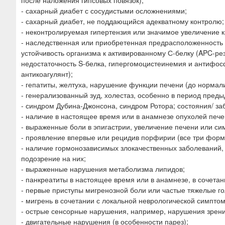
после наложения гипсовых повязок);
- сахарный диабет с сосудистыми осложнениями;
- сахарный диабет, не поддающийся адекватному контролю;
- неконтролируемая гипертензия или значимое увеличение кр
- наследственная или приобретенная предрасположенность 
устойчивость организма к активированному С-белку (APC-рези
недостаточность S-белка, гипергомоцистеинемия и антифо
антикоагулянт);
- гепатиты, желтуха, нарушение функции печени (до нормал
- генерализованный зуд, холестаз, особенно в период пред
- синдром Дубина-Джонсона, синдром Ротора; состояния/ з
- наличие в настоящее время или в анамнезе опухолей пече
- выраженные боли в эпигастрии, увеличение печени или си
- проявление впервые или рецидив порфирии (все три форм
- наличие гормонозависимых злокачественных заболеваний, 
подозрение на них;
- выраженные нарушения метаболизма липидов;
- панкреатиты в настоящее время или в анамнезе, в сочет
- первые приступы мигренозной боли или частые тяжелые г
- мигрень в сочетании с локальной неврологической симпто
- острые сенсорные нарушения, например, нарушения зрени
- двигательные нарушения (в особенности парез);