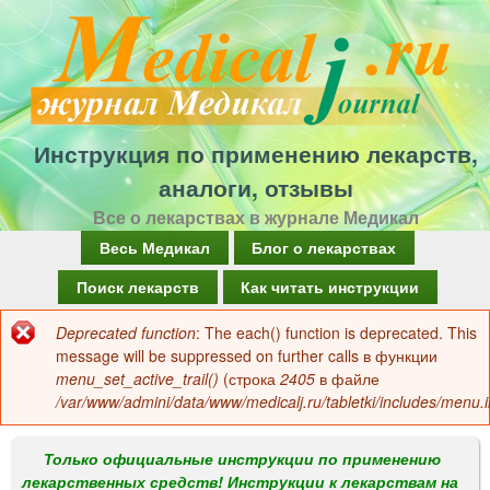
Перейти
к
основному
содержанию
Инструкция по применению лекарств,
аналоги, отзывы
Все о лекарствах в журнале Медикал
Г
Весь Медикал
Блог о лекарствах
л
Поиск лекарств
Как читать инструкции
а
Deprecated function
: The each() function is deprecated. This
Сообщение
в
message will be suppressed on further calls в функции
об
menu_set_active_trail()
(строка
2405
в файле
н
/var/www/admini/data/www/medicalj.ru/tabletki/includes/menu.i
ошибке
о
е
Только официальные инструкции по применению
лекарственных средств! Инструкции к лекарствам на