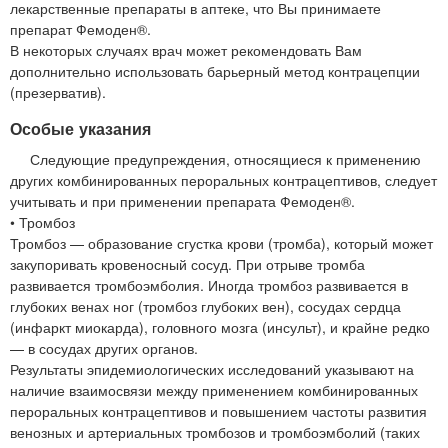
лекарственные препараты в аптеке, что Вы принимаете
препарат Фемоден®.
В некоторых случаях врач может рекомендовать Вам
дополнительно использовать барьерный метод контрацепции
(презерватив).
Особые указания
Следующие предупреждения, относящиеся к применению
других комбинированных пероральных контрацептивов, следует
учитывать и при применении препарата Фемоден®.
• Тромбоз
Тромбоз — образование сгустка крови (тромба), который может
закупоривать кровеносный сосуд. При отрыве тромба
развивается тромбоэмболия. Иногда тромбоз развивается в
глубоких венах ног (тромбоз глубоких вен), сосудах сердца
(инфаркт миокарда), головного мозга (инсульт), и крайне редко
— в сосудах других органов.
Результаты эпидемиологических исследований указывают на
наличие взаимосвязи между применением комбинированных
пероральных контрацептивов и повышением частоты развития
венозных и артериальных тромбозов и тромбоэмболий (таких