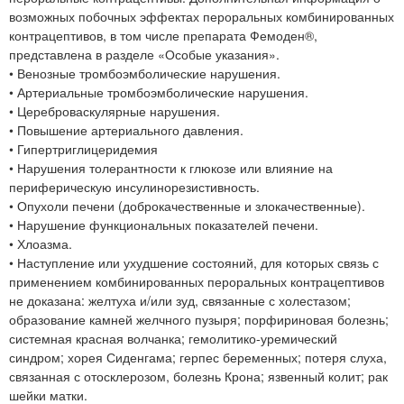
возможных побочных эффектах пероральных комбинированных
контрацептивов, в том числе препарата Фемоден®,
представлена в разделе «Особые указания».
• Венозные тромбоэмболические нарушения.
• Артериальные тромбоэмболические нарушения.
• Цереброваскулярные нарушения.
• Повышение артериального давления.
• Гипертриглицеридемия
• Нарушения толерантности к глюкозе или влияние на
периферическую инсулинорезистивность.
• Опухоли печени (доброкачественные и злокачественные).
• Нарушение функциональных показателей печени.
• Хлоазма.
• Наступление или ухудшение состояний, для которых связь с
применением комбинированных пероральных контрацептивов
не доказана: желтуха и/или зуд, связанные с холестазом;
образование камней желчного пузыря; порфириновая болезнь;
системная красная волчанка; гемолитико-уремический
синдром; хорея Сиденгама; герпес беременных; потеря слуха,
связанная с отосклерозом, болезнь Крона; язвенный колит; рак
шейки матки.