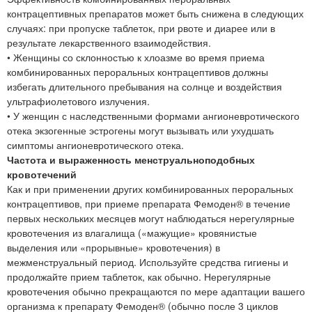
контрацептивных препаратов может быть снижена в следующих
случаях: при пропуске таблеток, при рвоте и диарее или в
результате лекарственного взаимодействия.
• Женщины со склонностью к хлоазме во время приема
комбинированных пероральных контрацептивов должны
избегать длительного пребывания на солнце и воздействия
ультрафиолетового излучения.
• У женщин с наследственными формами ангионевротического
отека экзогенные эстрогены могут вызывать или ухудшать
симптомы ангионевротического отека.
Частота и выраженность менструальноподобных
кровотечений
Как и при применении других комбинированных пероральных
контрацептивов, при приеме препарата Фемоден® в течение
первых нескольких месяцев могут наблюдаться нерегулярные
кровотечения из влагалища («мажущие» кровянистые
выделения или «прорывные» кровотечения) в
межменструальный период. Используйте средства гигиены и
продолжайте прием таблеток, как обычно. Нерегулярные
кровотечения обычно прекращаются по мере адаптации вашего
организма к препарату Фемоден® (обычно после 3 циклов