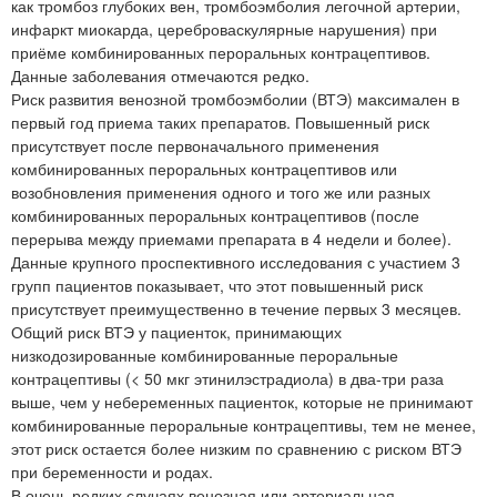
как тромбоз глубоких вен, тромбоэмболия легочной артерии,
инфаркт миокарда, цереброваскулярные нарушения) при
приёме комбинированных пероральных контрацептивов.
Данные заболевания отмечаются редко.
Риск развития венозной тромбоэмболии (ВТЭ) максимален в
первый год приема таких препаратов. Повышенный риск
присутствует после первоначального применения
комбинированных пероральных контрацептивов или
возобновления применения одного и того же или разных
комбинированных пероральных контрацептивов (после
перерыва между приемами препарата в 4 недели и более).
Данные крупного проспективного исследования с участием 3
групп пациентов показывает, что этот повышенный риск
присутствует преимущественно в течение первых 3 месяцев.
Общий риск ВТЭ у пациенток, принимающих
низкодозированные комбинированные пероральные
контрацептивы (< 50 мкг этинилэстрадиола) в два-три раза
выше, чем у небеременных пациенток, которые не принимают
комбинированные пероральные контрацептивы, тем не менее,
этот риск остается более низким по сравнению с риском ВТЭ
при беременности и родах.
В очень редких случаях венозная или артериальная