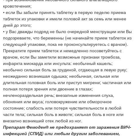
кровотечения;
• если Вы забыли принять таблетку в первую педелю приема
таблеток из упаковки и имели половой акт за семь или менее
дней до этого;
• у Вас дважды подряд не было очередной менструации или Вы
подозреваете, что беременны (не начинайте прием таблеток из
следующей упаковки, пока не проконсультируетесь с врачом).
Прекратите прием таблеток и немедленно посоветуйтесь с
врачом, если Вы заметили возможные признаки тромбоза,
инфаркта миокарда или инсульта: необычный кашель;
необычно сильная боль за грудиной, отдающая в левую руку;
неожиданно возникшая одышка; необычная, сильная или
длительная головная боль или приступ мигрени; частичная или
полная потеря зрения или двоение в глазах;
нечленораздельная речь; внезапные изменения слуха,
обоняния или вкуса; головокружение или обморочное
состояние; слабость или потеря чувствительности в любой
части тела; сильная боль в животе; сильная боль в ноге или
внезапно возникший отек любой из ног.
Препарат Фемоден® не предохраняет от заражения ВИЧ-
инфекцией (СПИД) или любым другим заболеванием,