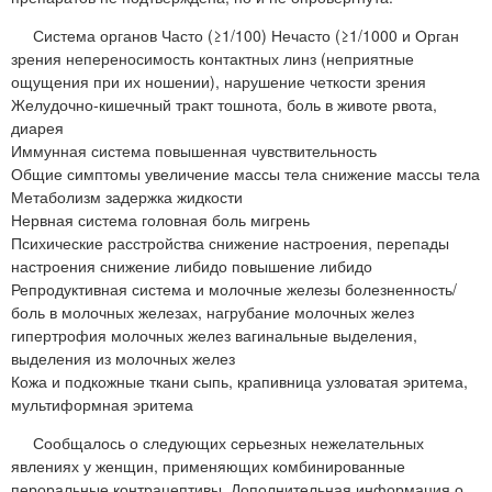
Система органов Часто (≥1/100) Нечасто (≥1/1000 и Орган
зрения непереносимость контактных линз (неприятные
ощущения при их ношении), нарушение четкости зрения
Желудочно-кишечный тракт тошнота, боль в животе рвота,
диарея
Иммунная система повышенная чувствительность
Общие симптомы увеличение массы тела снижение массы тела
Метаболизм задержка жидкости
Нервная система головная боль мигрень
Психические расстройства снижение настроения, перепады
настроения снижение либидо повышение либидо
Репродуктивная система и молочные железы болезненность/
боль в молочных железах, нагрубание молочных желез
гипертрофия молочных желез вагинальные выделения,
выделения из молочных желез
Кожа и подкожные ткани сыпь, крапивница узловатая эритема,
мультиформная эритема
Сообщалось о следующих серьезных нежелательных
явлениях у женщин, применяющих комбинированные
пероральные контрацептивы. Дополнительная информация о