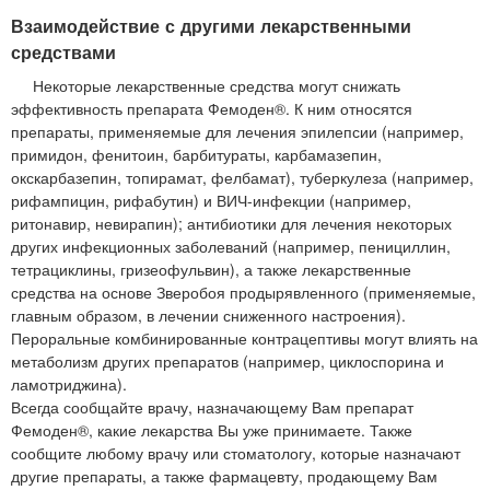
Взаимодействие с другими лекарственными
средствами
Некоторые лекарственные средства могут снижать
эффективность препарата Фемоден®. К ним относятся
препараты, применяемые для лечения эпилепсии (например,
примидон, фенитоин, барбитураты, карбамазепин,
окскарбазепин, топирамат, фелбамат), туберкулеза (например,
рифампицин, рифабутин) и ВИЧ-инфекции (например,
ритонавир, невирапин); антибиотики для лечения некоторых
других инфекционных заболеваний (например, пенициллин,
тетрациклины, гризеофульвин), а также лекарственные
средства на основе Зверобоя продырявленного (применяемые,
главным образом, в лечении сниженного настроения).
Пероральные комбинированные контрацептивы могут влиять на
метаболизм других препаратов (например, циклоспорина и
ламотриджина).
Всегда сообщайте врачу, назначающему Вам препарат
Фемоден®, какие лекарства Вы уже принимаете. Также
сообщите любому врачу или стоматологу, которые назначают
другие препараты, а также фармацевту, продающему Вам