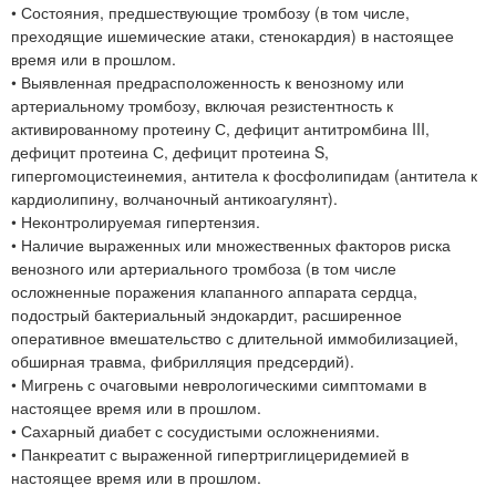
• Состояния, предшествующие тромбозу (в том числе,
преходящие ишемические атаки, стенокардия) в настоящее
время или в прошлом.
• Выявленная предрасположенность к венозному или
артериальному тромбозу, включая резистентность к
активированному протеину С, дефицит антитромбина III,
дефицит протеина С, дефицит протеина S,
гипергомоцистеинемия, антитела к фосфолипидам (антитела к
кардиолипину, волчаночный антикоагулянт).
• Неконтролируемая гипертензия.
• Наличие выраженных или множественных факторов риска
венозного или артериального тромбоза (в том числе
осложненные поражения клапанного аппарата сердца,
подострый бактериальный эндокардит, расширенное
оперативное вмешательство с длительной иммобилизацией,
обширная травма, фибрилляция предсердий).
• Мигрень с очаговыми неврологическими симптомами в
настоящее время или в прошлом.
• Сахарный диабет с сосудистыми осложнениями.
• Панкреатит с выраженной гипертриглицеридемией в
настоящее время или в прошлом.