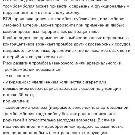
тромбоэмболия может привести к серьезным функциональным
нарушениям или к летальному исходу.
ВТЭ, проявляющаяся как тромбоз глубоких вен, или эмболия
легочной артерии, может произойти при применении любых
комбинированных пероральных контрацептивов.
Крайне редко при применении комбинированных пероральных
контрацептивов возникает тромбоз других кровеносных сосудов,
например, печеночных, брыжеечных, почечных, мозговых вен и
артерий или сосудов сетчатки.
Риск развития тромбоза (венозного и/или артериального) и
тромбоэмболии повышается:
- с возрастом;
- у курящих (с увеличением количества сигарет или
повышением возраста риск нарастает, особенно у женщин
старше 35 лет);
при наличии:
- семейного анамнеза (например, венозной или артериальной
тромбоэмболии когда-либо у близких родственников или
родителей в относительно молодом возрасте). В случае
наследственной или приобретенной предрасположенности,
женщина должна быть осмотрена соответствующим