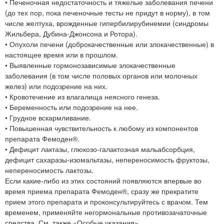
• Печеночная недостаточность и тяжелые заболевания печени
(до тех пор, пока печеночные тесты не придут в норму), в том
числе желтуха, врожденные гипербилирубинемии (синдромы
Жильбера, Дубина-Джонсона и Ротора).
• Опухоли печени (доброкачественные или злокачественные) в
настоящее время или в прошлом.
• Выявленные гормонозависимые злокачественные
заболевания (в том числе половых органов или молочных
желез) или подозрение на них.
• Кровотечение из влагалища неясного генеза.
• Беременность или подозрение на нее.
• Грудное вскармливание.
• Повышенная чувствительность к любому из компонентов
препарата Фемоден®.
• Дефицит лактазы, глюкозо-галактозная мальабсорбция,
дефицит сахаразы-изомальтазы, непереносимость фруктозы,
непереносимость лактозы.
Если какие-либо из этих состояний появляются впервые во
время приема препарата Фемоден®, сразу же прекратите
прием этого препарата и проконсультируйтесь с врачом. Тем
временем, применяйте негормональные противозачаточные
средства. См. также «Особые указания».