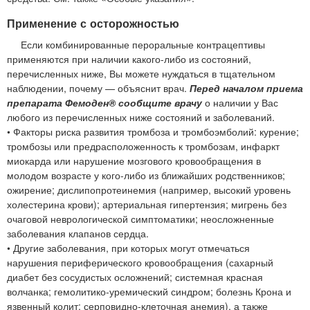
Применение с осторожностью
Если комбинированные пероральные контрацептивы
применяются при наличии какого-либо из состояний,
перечисленных ниже, Вы можете нуждаться в тщательном
наблюдении, почему — объяснит врач.
Перед началом приема
препарата Фемоден® сообщите врачу
о наличии у Вас
любого из перечисленных ниже состояний и заболеваний.
• Факторы риска развития тромбоза и тромбоэмболий: курение;
тромбозы или предрасположенность к тромбозам, инфаркт
миокарда или нарушение мозгового кровообращения в
молодом возрасте у кого-либо из ближайших родственников;
ожирение; дислипопротеинемия (например, высокий уровень
холестерина крови); артериальная гипертензия; мигрень без
очаговой неврологической симптоматики; неосложненные
заболевания клапанов сердца.
• Другие заболевания, при которых могут отмечаться
нарушения периферического кровообращения (сахарный
диабет без сосудистых осложнений; системная красная
волчанка; гемолитико-уремический синдром; болезнь Крона и
язвенный колит; серповидно-клеточная анемия), а также