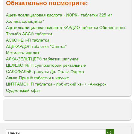
Обязательно посмотрите:
Ацетилсалициловая кислота «ЙОРК» таблетки 325 мг
Холина салицилат*
Ацетилсалициловая кислота КАРДИО таблетки Оболенское»
Тромбо АСС® таблетки
АСКОФЕН-П таблетки
АЦЕКАРДОЛ таблетки "Синтез"
Метилсалицилат
АЛКА-ЗЕЛЬТЦЕР® таблетки шипучие
ЦЕФЕКОН® Н суппозитории ректальные
САЛОФАЛЬК гранулы Др. Фальк Фарма
Алька-Прим® таблетки шипучие
ЦИТРАМОН П таблетки «Ирбитский хз» / «Анжеро-
Судженский хфз»