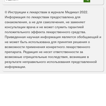
Ф
о
© Инструкции к лекарствам в журнале Медикал 2022.
р
Информация по лекарствам предоставлена для
ознакомления, а не для самолечения, не заменяет
м
консультации врача и не может служить гарантией
а
положительного эффекта лекарственного средства.
Приведенная научная информация является обобщающей и
п
не может быть использована для принятия решения о
о
возможности применения конкретного лекарственного
препарата. Редакция не несет ответственности за
и
возможные отрицательные последствия, возникшие в
с
результате неправильного использования представленной
информации.
к
а