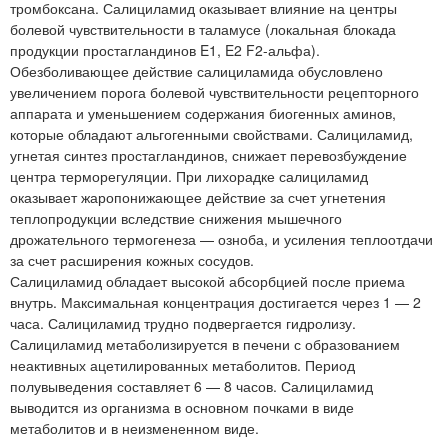
тромбоксана. Салициламид оказывает влияние на центры
болевой чувствительности в таламусе (локальная блокада
продукции простагландинов E1, E2 F2-альфа).
Обезболивающее действие салициламида обусловлено
увеличением порога болевой чувствительности рецепторного
аппарата и уменьшением содержания биогенных аминов,
которые обладают альгогенными свойствами. Салициламид,
угнетая синтез простагландинов, снижает перевозбуждение
центра терморегуляции. При лихорадке салициламид
оказывает жаропонижающее действие за счет угнетения
теплопродукции вследствие снижения мышечного
дрожательного термогенеза — озноба, и усиления теплоотдачи
за счет расширения кожных сосудов.
Салициламид обладает высокой абсорбцией после приема
внутрь. Максимальная концентрация достигается через 1 — 2
часа. Салициламид трудно подвергается гидролизу.
Салициламид метаболизируется в печени с образованием
неактивных ацетилированных метаболитов. Период
полувыведения составляет 6 — 8 часов. Салициламид
выводится из организма в основном почками в виде
метаболитов и в неизмененном виде.