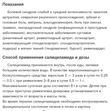
Показания
Болевой синдром слабой и средней интенсивности: миалгия,
артралгия, невралгии различного происхождения, зубная и
головная боль, мигрень, альгодисменорея, боль при ожогах,
травмах; лихорадочный синдром (инфекционные и простудные
заболевания); воспалительные заболевания суставов
(реактивный артрит, ревматоидный артрит, остеоартрит,
анкилозирующий спондилоартрит, спондилоартропатия,
подагра) и мягких тканей (тендовагинит, бурсит); ревмокардит.
Способ применения салициламида и дозы
Салициламид принимается внутрь, после еды, запивая
большим количеством воды. В качестве жаропонижающего и
болеутоляющего средства: взрослым 2 — 3 раза в сутки по 0,25
— 0,5 г; при ревматизме 3–8 раз в сутки 0,5 — 1 г.
Максимальная суточная доза составляет 8 г в сутки. Детям при
острых приступах ревматизма дозировка устанавливается в
зависимости от возраста и массы тела.
Во время терапии салициламидом необходимо контролировать
функциональное состояние печени и почек и картину