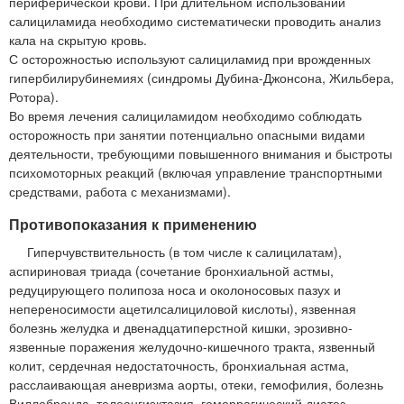
периферической крови. При длительном использовании
салициламида необходимо систематически проводить анализ
кала на скрытую кровь.
С осторожностью используют салициламид при врожденных
гипербилирубинемиях (синдромы Дубина-Джонсона, Жильбера,
Ротора).
Во время лечения салициламидом необходимо соблюдать
осторожность при занятии потенциально опасными видами
деятельности, требующими повышенного внимания и быстроты
психомоторных реакций (включая управление транспортными
средствами, работа с механизмами).
Противопоказания к применению
Гиперчувствительность (в том числе к салицилатам),
аспириновая триада (сочетание бронхиальной астмы,
редуцирующего полипоза носа и околоносовых пазух и
непереносимости ацетилсалициловой кислоты), язвенная
болезнь желудка и двенадцатиперстной кишки, эрозивно-
язвенные поражения желудочно-кишечного тракта, язвенный
колит, сердечная недостаточность, бронхиальная астма,
расслаивающая аневризма аорты, отеки, гемофилия, болезнь
Виллебранда, телеангиэктазия, геморрагический диатез,