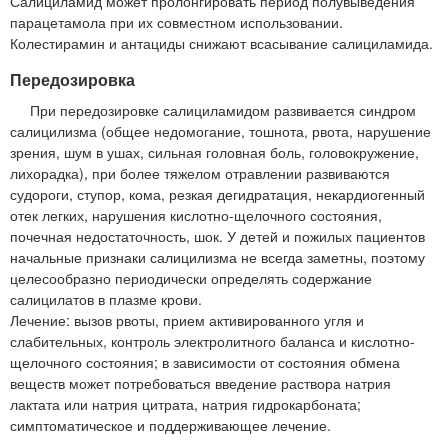
Салициламид может пролонгировать период полувыведения
парацетамола при их совместном использовании.
Колестирамин и антациды снижают всасывание салициламида.
Передозировка
При передозировке салициламидом развивается синдром
салицилизма (общее недомогание, тошнота, рвота, нарушение
зрения, шум в ушах, сильная головная боль, головокружение,
лихорадка), при более тяжелом отравлении развиваются
судороги, ступор, кома, резкая дегидратация, некардиогенный
отек легких, нарушения кислотно-щелочного состояния,
почечная недостаточность, шок. У детей и пожилых пациентов
начальные признаки салицилизма не всегда заметны, поэтому
целесообразно периодически определять содержание
салицилатов в плазме крови.
Лечение: вызов рвоты, прием активированного угля и
слабительных, контроль электролитного баланса и кислотно-
щелочного состояния; в зависимости от состояния обмена
веществ может потребоваться введение раствора натрия
лактата или натрия цитрата, натрия гидрокарбоната;
симптоматическое и поддерживающее лечение.