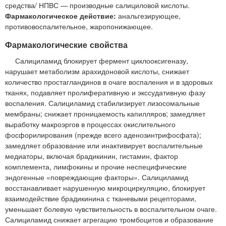
средства/ НПВС — производные салициловой кислоты.
Фармакологическое действие:
анальгезирующее,
противовоспалительное, жаропонижающее.
Фармакологические свойства
Салициламид блокирует фермент циклооксигеназу,
нарушает метаболизм арахидоновой кислоты, снижает
количество простагландинов в очаге воспаления и в здоровых
тканях, подавляет пролиферативную и экссудативную фазу
воспаления. Салициламид стабилизирует лизосомальные
мембраны; снижает проницаемость капилляров; замедляет
выработку макроэргов в процессах окислительного
фосфорилирования (прежде всего аденозинтрифосфата);
замедляет образование или инактивирует воспалительные
медиаторы, включая брадикинин, гистамин, фактор
комплемента, лимфокины и прочие неспецифические
эндогенные «повреждающие факторы». Салициламид
восстанавливает нарушенную микроциркуляцию, блокирует
взаимодействие брадикинина с тканевыми рецепторами,
уменьшает болевую чувствительность в воспалительном очаге.
Салициламид снижает агрегацию тромбоцитов и образование