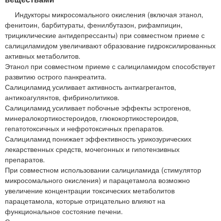
Индукторы микросомального окисления (включая этанол,
фенитоин, барбитураты, фенилбутазон, рифампицин,
трициклические антидепрессанты) при совместном приеме с
салициламидом увеличивают образование гидроксилированных
активных метаболитов.
Этанол при совместном приеме с салициламидом способствует
развитию острого панкреатита.
Салициламид усиливает активность антиагрегантов,
антикоагулянтов, фибринолитиков.
Салициламид усиливает побочные эффекты эстрогенов,
минералокортикостероидов, глюкокортикостероидов,
гепатотоксичных и нефротоксичных препаратов.
Салициламид понижает эффективность урикозурических
лекарственных средств, мочегонных и гипотензивных
препаратов.
При совместном использовании салициламида (стимулятор
микросомального окисления) и парацетамола возможно
увеличение концентрации токсических метаболитов
парацетамола, которые отрицательно влияют на
функциональное состояние печени.