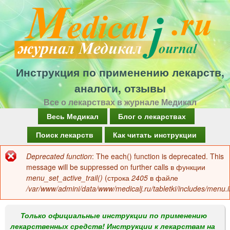
Перейти
к
основному
содержанию
Инструкция по применению лекарств,
аналоги, отзывы
Все о лекарствах в журнале Медикал
Г
Весь Медикал
Блог о лекарствах
л
Поиск лекарств
Как читать инструкции
а
Deprecated function
: The each() function is deprecated. This
Сообщение
в
message will be suppressed on further calls в функции
об
menu_set_active_trail()
(строка
2405
в файле
н
/var/www/admini/data/www/medicalj.ru/tabletki/includes/menu.i
ошибке
о
е
Только официальные инструкции по применению
лекарственных средств! Инструкции к лекарствам на