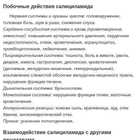
Побочные действия салициламида
Нервная системы и органы чувств:
головокружение,
головная боль, шум в ушах, снижение слуха.
Сердечно-сосудистая система и кровь (кроветворение,
гемостаз):
повышение артериального давления, сердечная
недостаточность, отеки, кровотечения, агранулоцитоз,
тромбоцитопения, лейкопения, анемия.
Пищеварительная система:
тошнота, боль в животе, рвота,
диарея, изжога, гастропатия, диспепсия, кровотечения
(десневые, желудочно-кишечные, геморроидальные),
изъязвление слизистой оболочки желудочно-кишечного тракта,
нарушение функции печени.
Дыхательная система:
бронхоспазм.
Мочеполовая система:
нарушение функции почек, маточные
кровотечения.
Аллергические реакции:
кожная сыпь, крапивница, зуд, отек
Квинке, ангионевротический отек.
Прочие:
усиление потоотделения.
Взаимодействие салициламида с другими
веществами