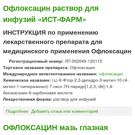
ф
Офлоксацин раствор для
л
инфузий «ИСТ-ФАРМ»
о
к
с
ИНСТРУКЦИЯ по применению
а
лекарственного препарата для
ц
и
медицинского применения Офлоксацин
н
Регистрационный номер:
ЛП 002049-120115
т
Торговое название препарата:
Офлоксацин
а
Международное непатентованное название:
офлоксацин
б
Химическое название:
(±)-9-Фтор-2,3-дигидро-3-метил-10-(4-
л
метил-1-пиперазинил)-7-оксо-7Н-пиридо[1,2,3,-de]-1,4-
е
бензоксазин-6-карбоновая кислота
т
Лекарственная форма:
раствор для инфузий
к
и
Подробнее
о
Добавить отзыв или комментарий
«
О
О
ф
з
ОФЛОКСАЦИН мазь глазная
л
о