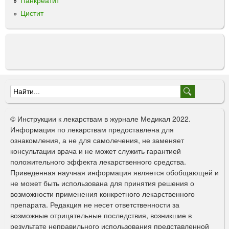
Панкреатит
н
Цистит
ф
у
з
и
й
«
Б
е
Ф
л
о
м
© Инструкции к лекарствам в журнале Медикал 2022.
е
р
Информация по лекарствам предоставлена для
д
ознакомления, а не для самолечения, не заменяет
м
п
консультации врача и не может служить гарантией
р
а
положительного эффекта лекарственного средства.
е
Приведенная научная информация является обобщающей и
п
п
не может быть использована для принятия решения о
а
о
возможности применения конкретного лекарственного
р
препарата. Редакция не несет ответственности за
и
а
возможные отрицательные последствия, возникшие в
т
с
результате неправильного использования представленной
ы