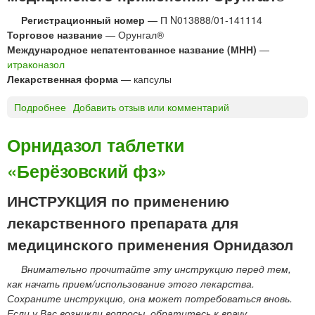
®
н
р
т
Регистрационный номер
— П N013888/01-141114
а
е
Торговое название
— Орунгал®
с
з
Международное непатентованное название (МНН)
—
т
"
итраконазол
в
Лекарственная форма
— капсулы
о
р
Подробнее
о
Добавить отзыв или комментарий
д
О
л
р
Орнидазол таблетки
я
у
п
«Берёзовский фз»
н
р
г
и
а
ИНСТРУКЦИЯ по применению
е
л
лекарственного препарата для
м
®
а
к
медицинского применения Орнидазол
в
а
н
Внимательно прочитайте эту инструкцию перед тем,
п
у
как начать прием/использование этого лекарства.
с
т
Сохраните инструкцию, она может потребоваться вновь.
у
р
Если у Вас возникли вопросы, обратитесь к врачу.
л