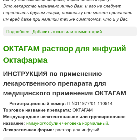
ь
Это лекарство назначено лично Вам, и его не следует
ы
передавать другим лицам, поскольку оно может причинить
им вред даже при наличии тех же симптомов, что и у Вас.
Подробнее
о
Добавить отзыв или комментарий
О
р
ОКТАГАМ раствор для инфузий
н
Октафарма
и
д
а
ИНСТРУКЦИЯ по применению
з
лекарственного препарата для
о
л
медицинского применения ОКТАГАМ
т
Регистрационный номер:
П N011977/01-110914
а
Торговое название препарата:
ОКТАГАМ
б
Международное непатентованное или группировочное
л
название:
иммуноглобулин человека нормальный
.
е
Лекарственная форма:
раствор для инфузий.
т
к