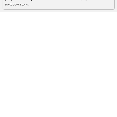
информации.
к
»
а