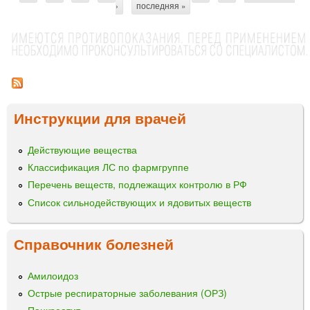
›
последняя »
О
т
Ф
р
Л
О
а
К
н
С
и
А
Ц
Инструкции для врачей
ц
И
ы
Н
Действующие вещества
р
Классификация ЛС по фармгруппе
а
с
Перечень веществ, подлежащих контролю в РФ
т
Список сильнодействующих и ядовитых веществ
в
о
Справочник болезней
р
д
л
Амилоидоз
я
Острые респираторные заболевания (ОРЗ)
и