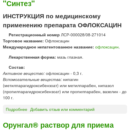
"Синтез"
о
н
к
»
с
ИНСТРУКЦИЯ по медицинскому
а
применению препарата ОФЛОКСАЦИН
ц
и
Регистрационный номер
ЛСР-000028/08-271014
н
Торговое название:
Офлоксацин
р
Международное непатентованное название:
офлоксацин
.
а
с
Лекарственная форма:
мазь глазная.
т
Состав:
в
Активное вещество:
офлоксацин - 0,3 г.
о
Вспомогательные вещества:
нипагин
р
(метилпарагидроксибензоат) или метилпарабен, нипазол
д
(пропилпарагидроксибензоат) или пропилпарабен, вазелин - до
л
100 г.
я
и
Подробнее
о
Добавить отзыв или комментарий
н
О
ф
Ф
Орунгал® раствор для приема
у
Л
з