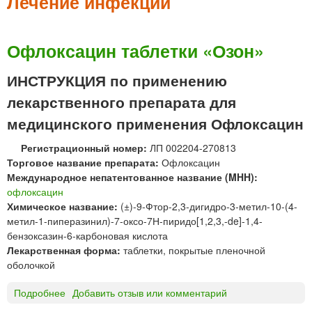
м
Лечение инфекций
е
н
Офлоксацин таблетки «Озон»
ю
ИНСТРУКЦИЯ по применению
лекарственного препарата для
медицинского применения Офлоксацин
Регистрационный номер:
ЛП 002204-270813
Торговое название препарата:
Офлоксацин
Международное непатентованное название (MHH):
офлоксацин
Химическое название:
(±)-9-Фтор-2,3-дигидро-3-метил-10-(4-
метил-1-пиперазинил)-7-оксо-7Н-пиридо[1,2,3,-de]-1,4-
бензоксазин-6-карбоновая кислота
Лекарственная форма:
таблетки, покрытые пленочной
оболочкой
Подробнее
о
Добавить отзыв или комментарий
О