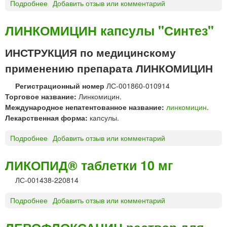
Подробнее
о
Добавить отзыв или комментарий
и
О
«
К
Б
ЛИНКОМИЦИН капсулы "Синтез"
Т
е
А
р
ИНСТРУКЦИЯ по медицинскому
Г
ё
применению препарата ЛИНКОМИЦИН
А
з
М
о
Регистрационный номер
ЛС-001860-010914
р
в
Торговое название:
Линкомицин.
а
с
Международное непатентованное название:
линкомицин
.
с
к
Лекарственная форма:
капсулы.
т
и
в
й
Подробнее
о
Добавить отзыв или комментарий
о
ф
Л
р
з
И
ЛИКОПИД® таблетки 10 мг
д
»
Н
л
ЛС-001438-220814
К
я
О
и
Подробнее
о
Добавить отзыв или комментарий
М
н
Л
И
ф
И
Ц
у