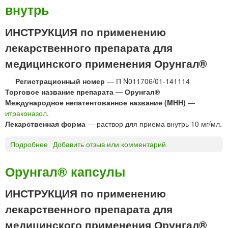
внутрь
О
и
К
й
С
ИНСТРУКЦИЯ по применению
«
А
И
лекарственного препарата для
Ц
С
И
медицинского применения Орунгал®
Т
Н
-
Регистрационный номер
— П N011706/01-141114
м
Ф
Торговое название препарата — Орунгал®
а
А
Международное непатентованное название (MHH)
—
з
Р
итраконазол
.
ь
М
Лекарственная форма
— раствор для приема внутрь 10 мг/мл.
г
»
л
Подробнее
о
Добавить отзыв или комментарий
а
О
з
р
н
Орунгал® капсулы
у
а
н
я
ИНСТРУКЦИЯ по применению
г
"
лекарственного препарата для
а
С
л
и
медицинского применения Орунгал®