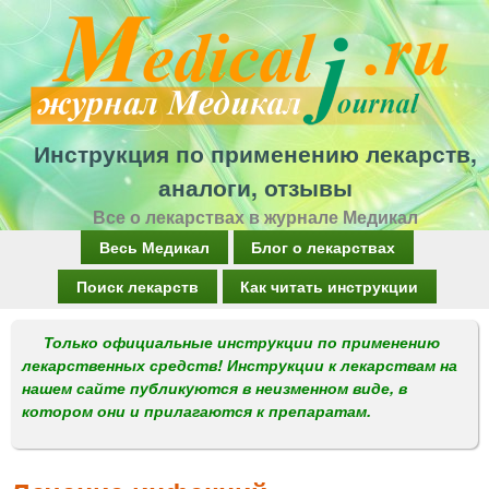
Перейти
к
основному
содержанию
Инструкция по применению лекарств,
аналоги, отзывы
Все о лекарствах в журнале Медикал
Г
Весь Медикал
Блог о лекарствах
л
Поиск лекарств
Как читать инструкции
а
Только официальные инструкции по применению
в
лекарственных средств! Инструкции к лекарствам на
н
нашем сайте публикуются в неизменном виде, в
котором они и прилагаются к препаратам.
о
е