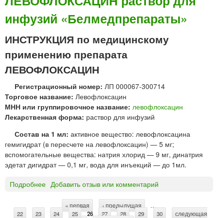
ЛЕВОФЛОКСАЦИН раствор для
К
И
з
инфузий «Белмедпрепараты»
О
Н
и
П
к
й
И
ИНСТРУКЦИЯ по медицинскому
а
О
Д
п
к
применению препарата
®
с
т
т
ЛЕВОФЛОКСАЦИН
у
а
а
л
ф
Регистрационный номер:
ЛП 000067-300714
б
ы
а
Торговое название:
Левофлоксацин
л
"
р
МНН или группировочное название:
левофлоксацин
е
С
м
Лекарственная форма:
раствор для инфузий
т
и
а
к
н
Состав на 1 мл:
активное вещество: левофлоксацина
и
т
гемигидрат (в пересчете на левофлоксацин) — 5 мг;
1
е
вспомогательные вещества: натрия хлорид — 9 мг, динатрия
0
з
эдетат дигидрат — 0,1 мг, вода для инъекций — до 1мл.
м
"
г
Подробнее
о
Добавить отзыв или комментарий
Л
Е
« первая
‹ предыдущая
…
С
22
23
В
24
25
26
27
28
29
30
следующая