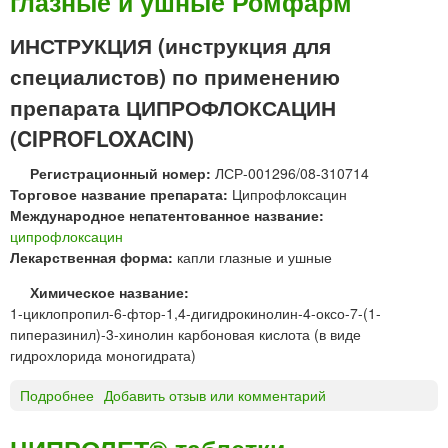
глазные и ушные Ромфарм
з
о
и
ф
ИНСТРУКЦИЯ (инструкция для
й
л
специалистов) по применению
о
к
препарата ЦИПРОФЛОКСАЦИН
с
(CIPROFLOXACIN)
а
ц
Регистрационный номер:
ЛСР-001296/08-310714
и
Торговое название препарата:
Ципрофлоксацин
н
Международное непатентованное название:
р
ципрофлоксацин
а
Лекарственная форма:
капли глазные и ушные
с
т
Химическое название:
в
1-циклопропил-6-фтор-1,4-дигидрокинолин-4-оксо-7-(1-
о
пиперазинил)-3-хинолин карбоновая кислота (в виде
р
гидрохлорида моногидрата)
д
л
Подробнее
о
Добавить отзыв или комментарий
я
Ц
и
И