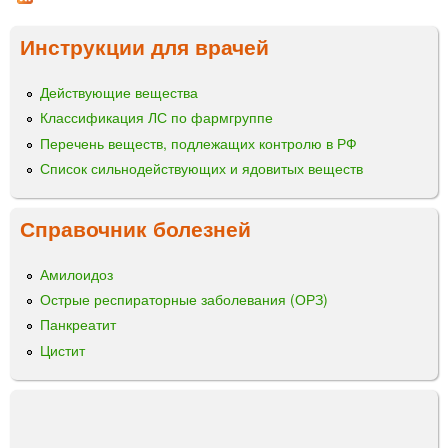
и
р
а
Инструкции для врачей
ц
с
ы
т
Действующие вещества
в
Классификация ЛС по фармгруппе
о
р
Перечень веществ, подлежащих контролю в РФ
д
Список сильнодействующих и ядовитых веществ
л
я
Справочник болезней
и
н
ф
Амилоидоз
у
Острые респираторные заболевания (ОРЗ)
з
Панкреатит
и
Цистит
й