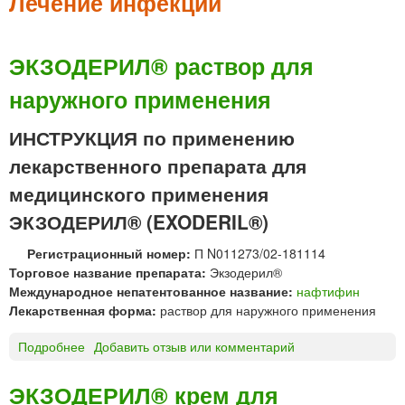
м
Лечение инфекций
е
н
ЭКЗОДЕРИЛ® раствор для
ю
наружного применения
ИНСТРУКЦИЯ по применению
лекарственного препарата для
медицинского применения
ЭКЗОДЕРИЛ® (EXODERIL®)
Регистрационный номер:
П N011273/02-181114
Торговое название препарата:
Экзодерил®
Международное непатентованное название:
нафтифин
Лекарственная форма:
раствор для наружного применения
Подробнее
о
Добавить отзыв или комментарий
Э
К
ЭКЗОДЕРИЛ® крем для
З