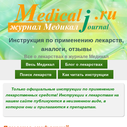
Перейти
к
основному
содержанию
Инструкция по применению лекарств,
аналоги, отзывы
Все о лекарствах в журнале Медикал
Г
Весь Медикал
Блог о лекарствах
л
Поиск лекарств
Как читать инструкции
а
Только официальные инструкции по применению
в
лекарственных средств! Инструкции к лекарствам на
н
нашем сайте публикуются в неизменном виде, в
котором они и прилагаются к препаратам.
о
е