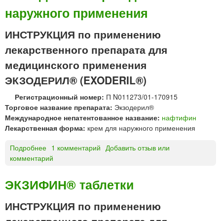
наружного применения
О
Д
Е
ИНСТРУКЦИЯ по применению
Р
лекарственного препарата для
И
Л
медицинского применения
®
ЭКЗОДЕРИЛ® (EXODERIL®)
р
а
Регистрационный номер:
П N011273/01-170915
с
Торговое название препарата:
Экзодерил®
т
Международное непатентованное название:
нафтифин
в
Лекарственная форма:
крем для наружного применения
о
р
Подробнее
о
1 комментарий
Добавить отзыв или
д
комментарий
Э
л
К
я
З
ЭКЗИФИН® таблетки
н
О
а
Д
ИНСТРУКЦИЯ по применению
р
Е
у
лекарственного препарата для
Р