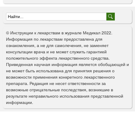
Ф
о
© Инструкции к лекарствам в журнале Медикал 2022.
р
Информация по лекарствам предоставлена для
ознакомления, а не для самолечения, не заменяет
м
консультации врача и не может служить гарантией
а
положительного эффекта лекарственного средства.
Приведенная научная информация является обобщающей и
п
не может быть использована для принятия решения о
о
возможности применения конкретного лекарственного
препарата. Редакция не несет ответственности за
и
возможные отрицательные последствия, возникшие в
с
результате неправильного использования представленной
информации.
к
а