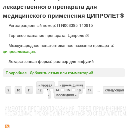
н
Т
лекарственного препарата для
ы
®
е
т
медицинского применения ЦИПРОЛЕТ®
и
а
у
Регистрационный номер: П N008395-140915
б
ш
л
Торговое название препарата: Ципролет®
н
е
ы
т
Международное непатентованное название препарата:
е
к
ципрофлоксацин
.
Р
и
о
Лекарственная форма: раствор для инфузий
м
Подробнее
о
Добавить отзыв или комментарий
ф
Ц
а
И
р
« первая
‹ предыдущая
…
С
9
10
П
11
12
13
14
15
16
17
…
следующая
м
›
последняя »
Р
т
О
р
Л
Е
а
Т
н
®