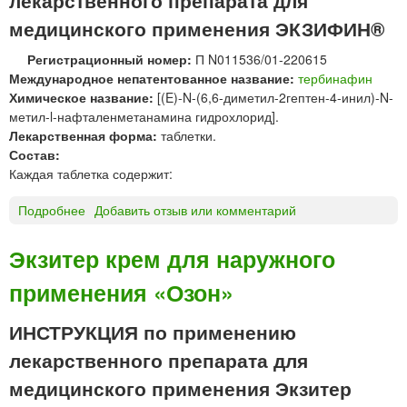
ж
И
медицинского применения ЭКЗИФИН®
н
Л
о
®
Регистрационный номер:
П N011536/01-220615
г
к
Международное непатентованное название:
тербинафин
о
р
Химическое название:
[(E)-N-(6,6-диметил-2гептен-4-инил)-N-
п
е
метил-l-нафталенметанамина гидрохлорид].
р
м
Лекарственная форма:
таблетки.
и
д
Состав:
м
л
Каждая таблетка содержит:
е
я
н
н
Подробнее
о
Добавить отзыв или комментарий
е
а
Э
н
р
К
Экзитер крем для наружного
и
у
З
я
ж
применения «Озон»
И
н
Ф
о
И
ИНСТРУКЦИЯ по применению
г
Н
лекарственного препарата для
о
®
п
т
медицинского применения Экзитер
р
а