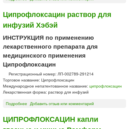
Ц
н
и
»
Ципрофлоксацин раствор для
ф
инфузий Хэбэй
р
а
н
ИНСТРУКЦИЯ по применению
®
лекарственного препарата для
р
а
медицинского применения
с
Ципрофлоксацин
т
в
Регистрационный номер: ЛП-002789-291214
о
Торговое название: Ципрофлоксацин
р
Международное непатентованное название:
ципрофлоксацин
д
Лекарственная форма: раствор для инфузий
л
я
Подробнее
о
Добавить отзыв или комментарий
и
Ц
н
и
ЦИПРОФЛОКСАЦИН капли
ф
п
у
р