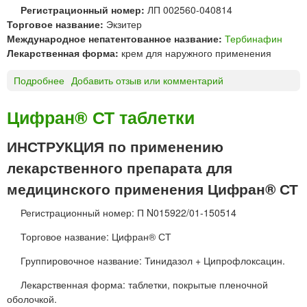
и
Регистрационный номер:
ЛП 002560-040814
б
м
Торговое название:
Экзитер
л
е
Международное непатентованное название:
Тербинафин
е
н
Лекарственная форма:
крем для наружного применения
т
е
к
Подробнее
о
Добавить отзыв или комментарий
н
и
Э
и
к
я
Цифран® СТ таблетки
з
и
ИНСТРУКЦИЯ по применению
т
лекарственного препарата для
е
р
медицинского применения Цифран® СТ
к
р
Регистрационный номер: П N015922/01-150514
е
Торговое название: Цифран® СТ
м
д
Группировочное название: Тинидазол + Ципрофлоксацин.
л
я
Лекарственная форма: таблетки, покрытые пленочной
н
оболочкой.