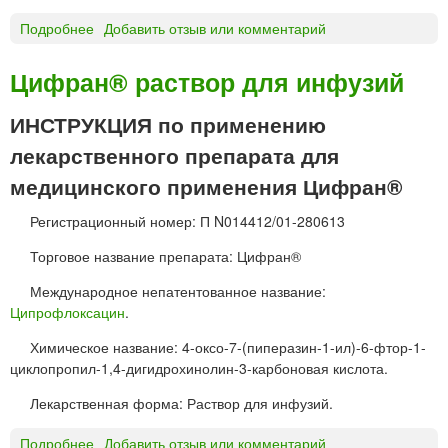
а
р
Подробнее
о
Добавить отзыв или комментарий
у
Ц
ж
и
Цифран® раствор для инфузий
н
ф
о
р
ИНСТРУКЦИЯ по применению
г
а
лекарственного препарата для
о
н
п
®
медицинского применения Цифран®
р
С
и
Т
Регистрационный номер: П N014412/01-280613
м
т
Торговое название препарата: Цифран®
е
а
н
б
Международное непатентованное название:
е
л
Ципрофлоксацин
.
н
е
и
т
Химическое название: 4-оксо-7-(пиперазин-1-ил)-6-фтор-1-
я
к
циклопропил-1,4-дигидрохинолин-3-карбоновая кислота.
«
и
Лекарственная форма: Раствор для инфузий.
О
з
Подробнее
о
Добавить отзыв или комментарий
о