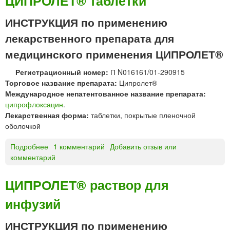
ЦИПРОЛЕТ® таблетки
н
П
ф
Р
ИНСТРУКЦИЯ по применению
у
О
лекарственного препарата для
з
Ф
и
Л
медицинского применения ЦИПРОЛЕТ®
й
О
Х
К
Регистрационный номер:
П N016161/01-290915
э
С
Торговое название препарата:
Ципролет®
б
А
Международное непатентованное название препарата:
э
Ц
ципрофлоксацин
.
й
И
Лекарственная форма:
таблетки, покрытые пленочной
Н
оболочкой
к
а
Подробнее
о
1 комментарий
Добавить отзыв или
п
комментарий
Ц
л
И
и
П
ЦИПРОЛЕТ® раствор для
г
Р
л
инфузий
О
а
Л
з
Е
ИНСТРУКЦИЯ по применению