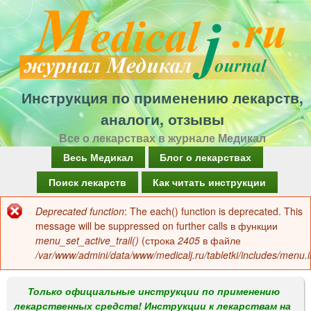
Перейти
к
основному
содержанию
Инструкция по применению лекарств,
аналоги, отзывы
Все о лекарствах в журнале Медикал
Г
Весь Медикал
Блог о лекарствах
л
Поиск лекарств
Как читать инструкции
а
Deprecated function
: The each() function is deprecated. This
Сообщение
в
message will be suppressed on further calls в функции
об
menu_set_active_trail()
(строка
2405
в файле
н
/var/www/admini/data/www/medicalj.ru/tabletki/includes/menu.i
ошибке
о
е
Только официальные инструкции по применению
лекарственных средств! Инструкции к лекарствам на