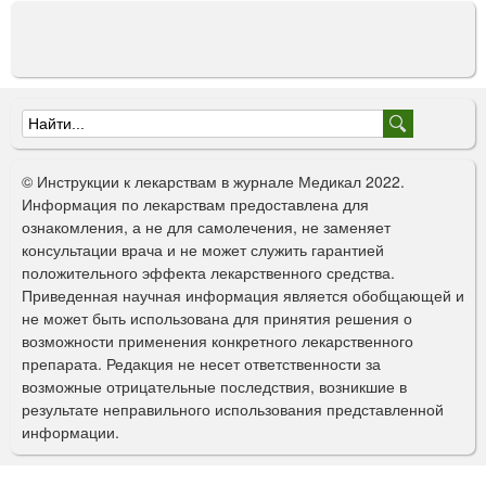
Ф
о
© Инструкции к лекарствам в журнале Медикал 2022.
р
Информация по лекарствам предоставлена для
ознакомления, а не для самолечения, не заменяет
м
консультации врача и не может служить гарантией
а
положительного эффекта лекарственного средства.
Приведенная научная информация является обобщающей и
п
не может быть использована для принятия решения о
о
возможности применения конкретного лекарственного
препарата. Редакция не несет ответственности за
и
возможные отрицательные последствия, возникшие в
с
результате неправильного использования представленной
информации.
к
а