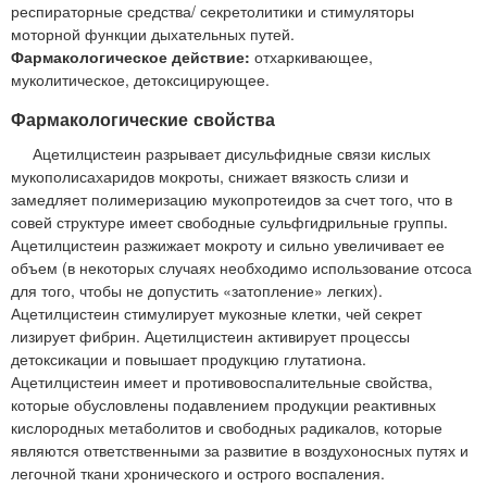
респираторные средства/ секретолитики и стимуляторы
моторной функции дыхательных путей.
Фармакологическое действие:
отхаркивающее,
муколитическое, детоксицирующее.
Фармакологические свойства
Ацетилцистеин разрывает дисульфидные связи кислых
мукополисахаридов мокроты, снижает вязкость слизи и
замедляет полимеризацию мукопротеидов за счет того, что в
совей структуре имеет свободные сульфгидрильные группы.
Ацетилцистеин разжижает мокроту и сильно увеличивает ее
объем (в некоторых случаях необходимо использование отсоса
для того, чтобы не допустить «затопление» легких).
Ацетилцистеин стимулирует мукозные клетки, чей секрет
лизирует фибрин. Ацетилцистеин активирует процессы
детоксикации и повышает продукцию глутатиона.
Ацетилцистеин имеет и противовоспалительные свойства,
которые обусловлены подавлением продукции реактивных
кислородных метаболитов и свободных радикалов, которые
являются ответственными за развитие в воздухоносных путях и
легочной ткани хронического и острого воспаления.