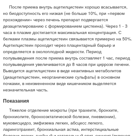
После приема внутрь ацетилцистеин хорошо всасывается,
но биодоступность его низкая (не больше 10%, при «первом
прохождении» через печень препарат подвергается
дезацетилированию с формированием цистеина). Через 1 - 3
часа в плазме достигается максимальная концентрация. С
белками плазмы ацетилцистеин связывается примерно на 50%.
Ацетилцистеин проходит через плацентарный барьер и
определяется в околоплодной жидкости. Период
полувыведения после приема внутрь составляет 1 час, период
полувыведения увеличивается до 8 часов при циррозе печени.
Выводится ацетилцистеин в виде неактивных метаболитов
(диацетилцистеин, неорганические сульфаты) в основном
почками, в неизмененном виде кишечником выделяется
незначительная часть.
Показания
Тяжелое отделение мокроты (при трахеите, бронхите,
бронхиолите, бронхоэктатической болезни, пневмонии),
муковисцидоз, эмфизема легких, абсцесс легкого,
ларинготрахеит, бронхиальная астма, интерстициальные
болезни легких, гнойный и катаральный отит, синусит (включая