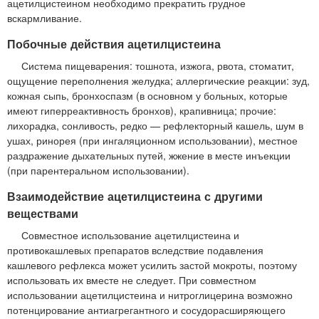
ацетилцистеином необходимо прекратить грудное
вскармливание.
Побочные действия ацетилцистеина
Система пищеварения: тошнота, изжога, рвота, стоматит,
ощущение переполнения желудка; аллергические реакции: зуд,
кожная сыпь, бронхоспазм (в основном у больных, которые
имеют гиперреактивность бронхов), крапивница; прочие:
лихорадка, сонливость, редко — рефлекторный кашель, шум в
ушах, ринорея (при ингаляционном использовании), местное
раздражение дыхательных путей, жжение в месте инъекции
(при парентеральном использовании).
Взаимодействие ацетилцистеина с другими
веществами
Совместное использование ацетилцистеина и
противокашлевых препаратов вследствие подавления
кашлевого рефлекса может усилить застой мокроты, поэтому
использовать их вместе не следует. При совместном
использовании ацетилцистеина и нитроглицерина возможно
потенцирование антиагрегантного и сосудорасширяющего