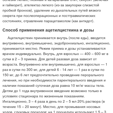
и гайморит), ателектаз легкого (из-за закупорки слизистой
пробкой бронхов), удаление из дыхательных путей вязкого
секрета при послеоперационных и посттравматических
состояниях, отравление парацетамолом (как антидот).
Способ применения ацетилцистеина и дозы
Ацетилцистеин принимается внутрь (после еды), вводится
внутривенно, внутримышечно, эндобронхиально, ингаляционно,
принимается местно. Режим приема и дозы устанавливаются
врачом индивидуально. Внутрь, для взрослых — 400 – 600 мг в
сутки в 2 – 3 приема. Для детей разовая доза зависит от
возраста. Внутривенно или внутримышечно, для взрослых — 1
раз в сутки по 300 мг, для детей 6 - 14 лет — 1 раз в сутки по
150 мг, до 6 лет предпочтительно проведение перорального
лечения, но при необходимости парентерального введения и
наличии показаний суточная доза равна 10 мг/кг массы тела.
Детям до 1 года внутривенное введение возможно только в
условиях стационара по жизненным показаниям.
Ингаляционно, 3 – 4 раза в день по 2 – 5 мл 20% раствора (в
течение 15 – 20 минут). Местно, для промывания носовых
ходов, слуховых проходов: на 1 процедуру используют 1,5 – 3