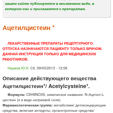
м
нашем сайте публикуются в неизменном виде, в
е
котором они и прилагаются к препаратам.
н
ю
Ацетилцистеин *
ЛЕКАРСТВЕННЫЕ ПРЕПАРАТЫ РЕЦЕПТУРНОГО
ОТПУСКА НАЗНАЧАЮТСЯ ПАЦИЕНТУ ТОЛЬКО ВРАЧОМ.
ДАННАЯ ИНСТРУКЦИЯ ТОЛЬКО ДЛЯ МЕДИЦИНСКИХ
РАБОТНИКОВ.
Наумов Ю.Н.
Сб, 09/03/2013 - 12:06
Описание действующего вещества
Ацетилцистеин*/ Acetylcysteine*.
Формула:
C5H9NO3S, химическое название: N-Ацетил-L-
цистеин (и в виде натриевой соли).
Фармакологическая группа:
метаболики/ детоксицирующие
средства, включая антидоты; органотропные средства/