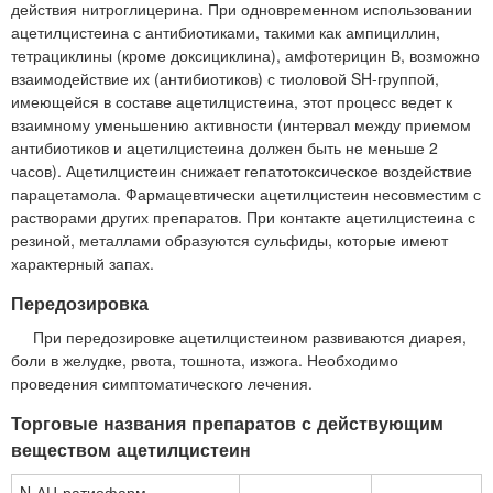
действия нитроглицерина. При одновременном использовании
ацетилцистеина с антибиотиками, такими как ампициллин,
тетрациклины (кроме доксициклина), амфотерицин В, возможно
взаимодействие их (антибиотиков) с тиоловой SH-группой,
имеющейся в составе ацетилцистеина, этот процесс ведет к
взаимному уменьшению активности (интервал между приемом
антибиотиков и ацетилцистеина должен быть не меньше 2
часов). Ацетилцистеин снижает гепатотоксическое воздействие
парацетамола. Фармацевтически ацетилцистеин несовместим с
растворами других препаратов. При контакте ацетилцистеина с
резиной, металлами образуются сульфиды, которые имеют
характерный запах.
Передозировка
При передозировке ацетилцистеином развиваются диарея,
боли в желудке, рвота, тошнота, изжога. Необходимо
проведения симптоматического лечения.
Торговые названия препаратов с действующим
веществом ацетилцистеин
N-АЦ-ратиофарм