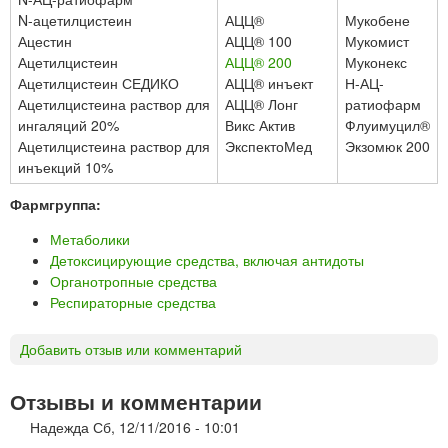
N-ацетилцистеин
АЦЦ®
Мукобене
Ацестин
АЦЦ® 100
Мукомист
Ацетилцистеин
АЦЦ® 200
Муконекс
Ацетилцистеин СЕДИКО
АЦЦ® инъект
Н-АЦ-
Ацетилцистеина раствор для
АЦЦ® Лонг
ратиофарм
ингаляций 20%
Викс Актив
Флуимуцил®
Ацетилцистеина раствор для
ЭкспектоМед
Экзомюк 200
инъекций 10%
Фармгруппа:
Метаболики
Детоксицирующие средства, включая антидоты
Органотропные средства
Респираторные средства
Добавить отзыв или комментарий
Отзывы и комментарии
Надежда
Сб, 12/11/2016 - 10:01