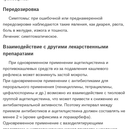
Передозировка
Симптомы: при ошибочной или преднамеренной
передозировке наблюдаются такие явления, как диарея, рвота,
боль в желудке, изжога и тошнота.
Лечение: симптоматическое.
Взаимодействие с другими лекарственными
препаратами
При одновременном применении ацетилцистеина и
противокашлевых средств из-за подавления кашлевого
рефлекса может возникнуть застой мокроты.
При одновременном применении с антибиотиками для
перорального применения (пенициллины, тетрациклины,
цефалоспорины и др.) возможно их взаимодействие с тиоловой
группой ацетилцистеина, что может привести к снижению их
антибактериальной активности. Поэтому интервал между
приемом антибиотиков и ацетилцистеина должен составлять не
менее 2 ч (кроме цефиксима и лоракарбефа).
Одновременное применение с вазодилятирующими
средствами и нитроглицерином может привести к усилению