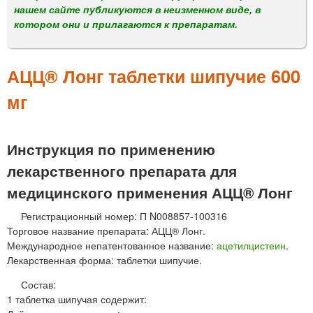
м
нашем сайте публикуются в неизменном виде, в
е
котором они и прилагаются к препаратам.
н
ю
АЦЦ® Лонг таблетки шипучие 600
мг
Инструкция по применению
лекарственного препарата для
медицинского применения АЦЦ® Лонг
Регистрационный номер: П N008857-100316
Торговое название препарата: АЦЦ® Лонг.
Международное непатентованное название:
ацетилцистеин
.
Лекарственная форма: таблетки шипучие.
Состав:
1 таблетка шипучая содержит: