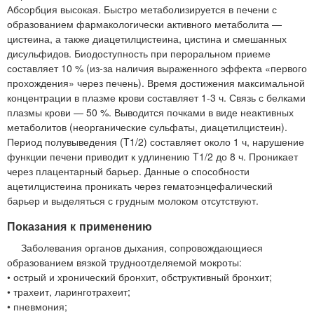
Абсорбция высокая. Быстро метаболизируется в печени с
образованием фармакологически активного метаболита —
цистеина, а также диацетилцистеина, цистина и смешанных
дисульфидов. Биодоступность при пероральном приеме
составляет 10 % (из-за наличия выраженного эффекта «первого
прохождения» через печень). Время достижения максимальной
концентрации в плазме крови составляет 1-3 ч. Связь с белками
плазмы крови — 50 %. Выводится почками в виде неактивных
метаболитов (неорганические сульфаты, диацетилцистеин).
Период полувыведения (T1/2) составляет около 1 ч, нарушение
функции печени приводит к удлинению T1/2 до 8 ч. Проникает
через плацентарный барьер. Данные о способности
ацетилцистеина проникать через гематоэнцефалический
барьер и выделяться с грудным молоком отсутствуют.
Показания к применению
Заболевания органов дыхания, сопровождающиеся
образованием вязкой трудноотделяемой мокроты:
• острый и хронический бронхит, обструктивный бронхит;
• трахеит, ларинготрахеит;
• пневмония;