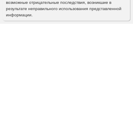
возможные отрицательные последствия, возникшие в
с
результате неправильного использования представленной
информации.
к
а