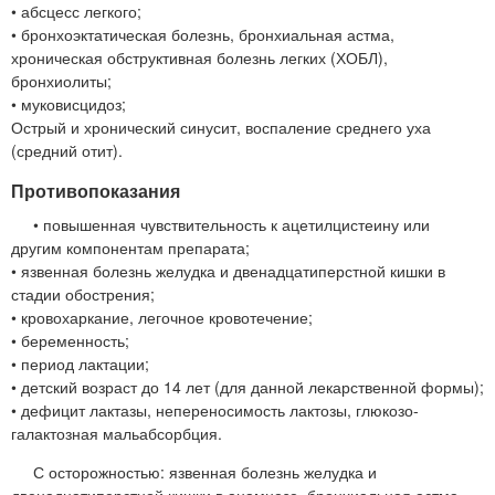
• абсцесс легкого;
• бронхоэктатическая болезнь, бронхиальная астма,
хроническая обструктивная болезнь легких (ХОБЛ),
бронхиолиты;
• муковисцидоз;
Острый и хронический синусит, воспаление среднего уха
(средний отит).
Противопоказания
• повышенная чувствительность к ацетилцистеину или
другим компонентам препарата;
• язвенная болезнь желудка и двенадцатиперстной кишки в
стадии обострения;
• кровохаркание, легочное кровотечение;
• беременность;
• период лактации;
• детский возраст до 14 лет (для данной лекарственной формы);
• дефицит лактазы, непереносимость лактозы, глюкозо-
галактозная мальабсорбция.
С осторожностью: язвенная болезнь желудка и
двенадцатиперстной кишки в анамнезе, бронхиальная астма,