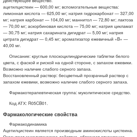
Действующее вещество:
ацетилцистеин — 600,00 мг; вспомогательные вещества:
лимонная кислота — 625,00 мг; натрия гидрокарбонат — 327,00
мг; натрия карбонат — 104,00 мг; маннитол — 72,80 мг; лактоза
— 70,00 мг; аскорбиновая кислота — 75,00 мг; натрия цикламат
— 30,75 мг; натрия сахарината дигидрат — 5,00 мг; натрия
цитрата дигидрат — 0,45 мг; ароматизатор ежевичный «B» —
40,00 мг.
Описание: круглые плоскоцилиндрические таблетки белого
цвета, с фаской и риской на одной стороне, с запахом ежевики.
Возможно наличие слабого серного запаха.
Восстановленный раствор: бесцветный прозрачный раствор с
запахом ежевики, возможно наличие слабого серного запаха.
Фармакотерапевтическая группа: муколитическое средство.
Код АТХ: R05CB01.
Фармакологические свойства
Фармакодинамика
Ацетилцистеин является производным аминокислоты цистеина.
Оказывает муколитическое действие, облегчает отхождение