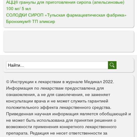
АЦЦ® гранулы для приготовления сиропа (апельсиновые)
100 мг/ 5 мл
СОЛОДКИ СИРОП «Тульская фармацевтическая фабрика»
Бронхикум® ТП эликсир
Ф
о
© Инструкции к лекарствам в журнале Медикал 2022.
р
Информация по лекарствам предоставлена для
ознакомления, а не для самолечения, не заменяет
м
консультации врача и не может служить гарантией
а
положительного эффекта лекарственного средства.
Приведенная научная информация является обобщающей и
п
не может быть использована для принятия решения о
о
возможности применения конкретного лекарственного
препарата. Редакция не несет ответственности за
и