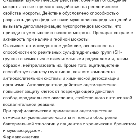
мокроты за счет прямого воздействия на реологические
свойства мокроты. Действие обусловлено способностью
разрывать дисульфидные связи мукополисахаридных цепей и
вызывать деполимеризацию мукопротеидов мокроты, что
приводит к уменьшению вязкости мокроты. Препарат сохраняет
активность при наличии гнойной мокроты.
Оказывает антиоксидантное действие, основанное на
способности его реактивных сульфгидрильных групп (SH-
группы) связываться с окислительными радикалами и, таким
образом, нейтрализовать их. Кроме того, ацетилцистеин
способствует синтезу глутатиона, важного компонента
антиокислительной системы и химической детоксикации
организма. Антиоксидантное действие ацетилцистеина
повышает защиту клеток от повреждающего действия
свободнорадикального окисления, свойственного интенсивной
воспалительной реакции.
При профилактическом применении ацетилцистеина
отмечается уменьшение частоты и тяжести обострений
бактериальной этиологии у пациентов с хроническим бронхитом
и муковисцидозом.
Фармакокинетика