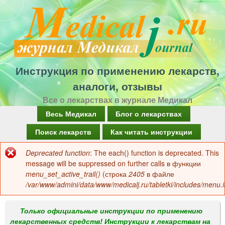
Перейти
к
основному
содержанию
Инструкция по применению лекарств,
аналоги, отзывы
Все о лекарствах в журнале Медикал
Г
Весь Медикал
Блог о лекарствах
л
Поиск лекарств
Как читать инструкции
а
Deprecated function
: The each() function is deprecated. This
Сообщение
в
message will be suppressed on further calls в функции
об
menu_set_active_trail()
(строка
2405
в файле
н
/var/www/admini/data/www/medicalj.ru/tabletki/includes/menu.i
ошибке
о
е
Только официальные инструкции по применению
лекарственных средств! Инструкции к лекарствам на