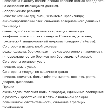
неизвестна (частоту возникновения явлений нельзя определить
на основании имеющихся данных).
Аллергические реакции
нечасто: кожный зуд, сыпь, экзантема, крапивница;
ангионевротический отек, снижение артериального давления,
тахикардия;
очень редко: анафилактические реакции вплоть до
анафилактического шока, синдром Стивенса-Джонсона,
токсический эпидермальный некролиз (синдром Лайелла).
Со стороны дыхательной системы
редко: одышка, бронхоспазм (преимущественно у пациентов с
гиперреактивностью бронхов при бронхиальной астме).
Со стороны органов чувств
нечасто: шум в ушах.
Со стороны желудочно-кишечного тракта
нечасто: стоматит, боль в области живота, тошнота, рвота,
диарея, диспепсия.
Прочие
очень редко: головная боль, лихорадка, единичные сообщения
о развитии кровотечений в связи с наличием реакции
повышенной чувствительности, снижение агрегации
тромбоцитов.