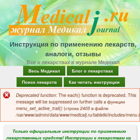
Перейти
к
основному
содержанию
Инструкция по применению лекарств,
аналоги, отзывы
Все о лекарствах в журнале Медикал
Г
Весь Медикал
Блог о лекарствах
л
Поиск лекарств
Как читать инструкции
а
Deprecated function
: The each() function is deprecated. This
Сообщение
в
message will be suppressed on further calls в функции
об
menu_set_active_trail()
(строка
2405
в файле
н
/var/www/admini/data/www/medicalj.ru/tabletki/includes/menu.i
ошибке
о
е
Только официальные инструкции по применению
лекарственных средств! Инструкции к лекарствам на