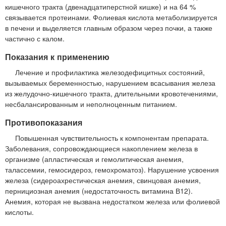
кишечного тракта (двенадцатиперстной кишке) и на 64 %
связывается протеинами. Фолиевая кислота метаболизируется
в печени и выделяется главным образом через почки, а также
частично с калом.
Показания к применению
Лечение и профилактика железодефицитных состояний,
вызываемых беременностью, нарушением всасывания железа
из желудочно-кишечного тракта, длительными кровотечениями,
несбалансированным и неполноценным питанием.
Противопоказания
Повышенная чувствительность к компонентам препарата.
Заболевания, сопровождающиеся накоплением железа в
организме (апластическая и гемолитическая анемия,
талассемии, гемосидероз, гемохроматоз). Нарушение усвоения
железа (сидероахрестическая анемия, свинцовая анемия,
пернициозная анемия (недостаточность витамина В12).
Анемия, которая не вызвана недостатком железа или фолиевой
кислоты.