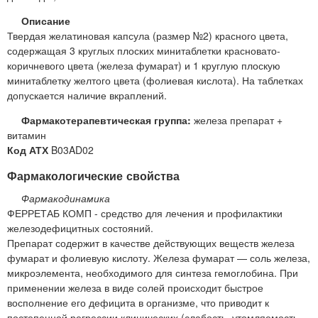
Описание
Твердая желатиновая капсула (размер №2) красного цвета,
содержащая 3 круглых плоских минитаблетки красновато-
коричневого цвета (железа фумарат) и 1 круглую плоскую
минитаблетку желтого цвета (фолиевая кислота). На таблетках
допускается наличие вкраплений.
Фармакотерапевтическая группа:
железа препарат +
витамин
Код АТХ
B03AD02
Фармакологические свойства
Фармакодинамика
ФЕРРЕТАБ КОМП - средство для лечения и профилактики
железодефицитных состояний.
Препарат содержит в качестве действующих веществ железа
фумарат и фолиевую кислоту. Железа фумарат — соль железа,
микроэлемента, необходимого для синтеза гемоглобина. При
применении железа в виде солей происходит быстрое
восполнение его дефицита в организме, что приводит к
постепенной регрессии клинических (слабость, утомляемость,