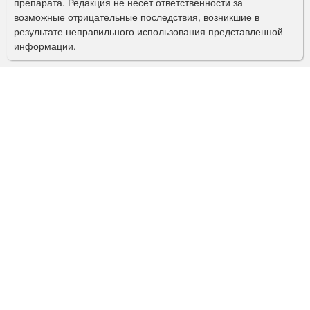
препарата. Редакция не несет ответственности за
и
возможные отрицательные последствия, возникшие в
с
результате неправильного использования представленной
информации.
к
а