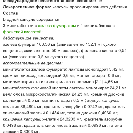
Международное непатентованное название:
нет
Лекарственная форма:
капсулы пролонгированного действия
Состав
В одной капсуле содержатся:
3 минитаблетки с
железа фумаратом
и 1 минитаблетка с
фолиевой кислотой
:
действующие вещества:
железа фумарат 163,56 мг (эквивалентно 152,1 мг сухого
вещества, эквивалентно 50 мг железа), фолиевая кислота 0,54
мг (эквивалентно 0,5 мг сухого вещества);
вспомогательные вещества:
минитаблетки железа фумарата: лактозы моногидрат 3,42 мг,
кремния диоксид коллоидный 0,6 мг, магния стеарат 0,6 мг,
метилметакрилата и этилакрилата сополимер [2:1] 4,66 мг;
минитаблетка фолиевой кислоты лактозы моногидрат 24,21 мг,
целлюлоза микрокристаллическая 24,25 мг, кремния диоксид
коллоидный 0,5 мг, магния стеарат 0,5 мг;
корпус капсулы:
желатин 36,4804 мг, краситель азорубин 0,0742 мг, краситель
хинолиновый желтый 0,1484 мг, титана диоксид 0,4960 мг;
крышечка капсулы:
желатин 24,3203 мг, краситель азорубин
0,0498 мг, краситель хинолиновый желтый 0,0996 мг, титана
диоксид 0,3303 мг.