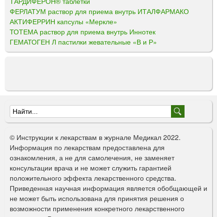
ТАРДИФЕРОН® таблетки
ФЕРЛАТУМ раствор для приема внутрь ИТАЛФАРМАКО
АКТИФЕРРИН капсулы «Меркле»
ТОТЕМА раствор для приема внутрь Иннотек
ГЕМАТОГЕН Л пастилки жевательные «В и Р»
Ф
о
© Инструкции к лекарствам в журнале Медикал 2022.
р
Информация по лекарствам предоставлена для
ознакомления, а не для самолечения, не заменяет
м
консультации врача и не может служить гарантией
а
положительного эффекта лекарственного средства.
Приведенная научная информация является обобщающей и
п
не может быть использована для принятия решения о
о
возможности применения конкретного лекарственного