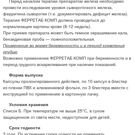
Перед началом терапии препаратом железа необходимо
провести исследование уровня сывороточного железа,
ферритина сыворотки (т.е. документировать дефицит железа).
Терапия ФЕРРЕТАБ КОМП должна проводиться до
нормализации картины крови (8-12 недель).
При приеме препарата может быть темное окрашивание кала,
бензидиновая проба — ложноположительная.
Применение во время беременности и в период кормления
грудью
Возможно применение ФЕРРЕТАБ КОМП при беременности и в
период грудного вскармливания при наличии показаний.
Форма выпуска
Капсулы пролонгированного действия, по 10 капсул в блистер
из пленки ПВХ и алюминиевой фольги, по 3 блистера вместе с
инструкцией по применению в картонную пачку.
Условия хранения
Список Б. При температуре не выше 25°С, в сухом
защищенном от света месте, недоступном для детей.
Срок годности
3 года. По истечении срока годности не применять.