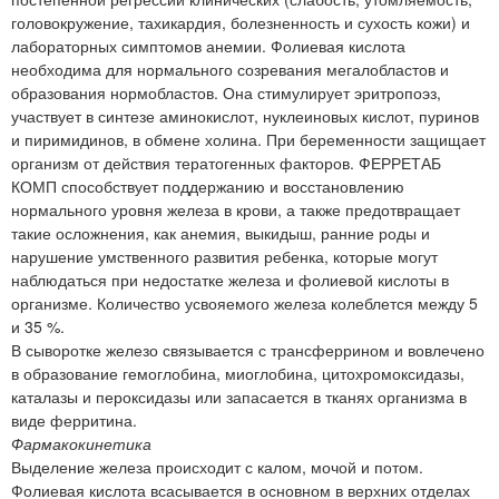
головокружение, тахикардия, болезненность и сухость кожи) и
лабораторных симптомов анемии. Фолиевая кислота
необходима для нормального созревания мегалобластов и
образования нормобластов. Она стимулирует эритропоэз,
участвует в синтезе аминокислот, нуклеиновых кислот, пуринов
и пиримидинов, в обмене холина. При беременности защищает
организм от действия тератогенных факторов. ФЕРРЕТАБ
КОМП способствует поддержанию и восстановлению
нормального уровня железа в крови, а также предотвращает
такие осложнения, как анемия, выкидыш, ранние роды и
нарушение умственного развития ребенка, которые могут
наблюдаться при недостатке железа и фолиевой кислоты в
организме. Количество усвояемого железа колеблется между 5
и 35 %.
В сыворотке железо связывается с трансферрином и вовлечено
в образование гемоглобина, миоглобина, цитохромоксидазы,
каталазы и пероксидазы или запасается в тканях организма в
виде ферритина.
Фармакокинетика
Выделение железа происходит с калом, мочой и потом.
Фолиевая кислота всасывается в основном в верхних отделах