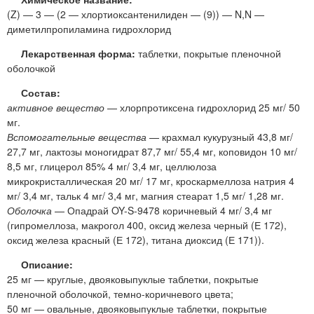
(Z) — 3 — (2 — хлортиоксантенилиден — (9)) — N,N —
диметилпропиламина гидрохлорид
Лекарственная форма:
таблетки, покрытые пленочной
оболочкой
Состав:
активное вещество
— хлорпротиксена гидрохлорид 25 мг/ 50
мг.
Вспомогательные вещества
— крахмал кукурузный 43,8 мг/
27,7 мг, лактозы моногидрат 87,7 мг/ 55,4 мг, коповидон 10 мг/
8,5 мг, глицерол 85% 4 мг/ 3,4 мг, целлюлоза
микрокристаллическая 20 мг/ 17 мг, кроскармеллоза натрия 4
мг/ 3,4 мг, тальк 4 мг/ 3,4 мг, магния стеарат 1,5 мг/ 1,28 мг.
Оболочка
— Опадрай OY-S-9478 коричневый 4 мг/ 3,4 мг
(гипромеллоза, макрогол 400, оксид железа черный (Е 172),
оксид железа красный (Е 172), титана диоксид (Е 171)).
Описание:
25 мг — круглые, двояковыпуклые таблетки, покрытые
пленочной оболочкой, темно-коричневого цвета;
50 мг — овальные, двояковыпуклые таблетки, покрытые