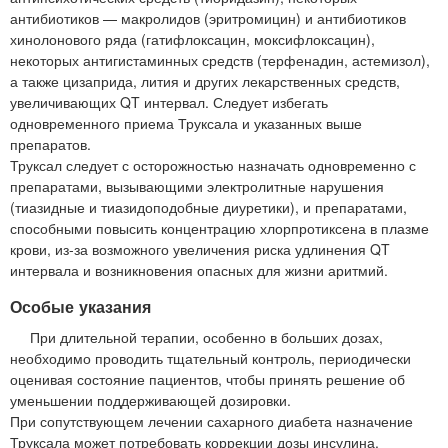
антибиотиков — макролидов (эритромицин) и антибиотиков
хинолонового ряда (гатифлоксацин, моксифлоксацин),
некоторых антигистаминных средств (терфенадин, астемизол),
а также цизаприда, лития и других лекарственных средств,
увеличивающих QT интервал. Следует избегать
одновременного приема Труксала и указанных выше
препаратов.
Труксал следует с осторожностью назначать одновременно с
препаратами, вызывающими электролитные нарушения
(тиазидные и тиазидоподобные диуретики), и препаратами,
способными повысить концентрацию хлорпротиксена в плазме
крови, из-за возможного увеличения риска удлинения QT
интервала и возникновения опасных для жизни аритмий.
Особые указания
При длительной терапии, особенно в больших дозах,
необходимо проводить тщательный контроль, периодически
оценивая состояние пациентов, чтобы принять решение об
уменьшении поддерживающей дозировки.
При сопутствующем лечении сахарного диабета назначение
Труксала может потребовать коррекции дозы инсулина.