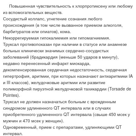
Повышенная чувствительность к хлорпротиксену или любому
из вспомогательных веществ.
Сосудистый коллапс, угнетение сознания любого
происхождения (в том числе вызванное приемом алкоголя,
барбитуратов или опиатов), кома.
Некоррегируемая гипокалиемия или гипомагниемия.
Труксал противопоказан при наличии в статусе или анамнезе
больных клинически значимых сердечно-сосудистых
заболеваний (брадикардия (меньше 50 ударов в минуту),
недавно перенесенный инфаркт миокарда,
декомпенсированная сердечная недостаточность, сердечная
гипертрофия, аритмии, при которых назначают антиаритмики IA
и III классов), желудочковые аритмии или развитие
полиморфной пируэтной желудочковой тахикардии (Torsade de
Pointes).
Труксал не должен назначаться больным с врожденным
синдромом удлиненного QT интервала или в случаях
приобретенного удлиненного QT интервала (свыше 450 мсек у
мужчин и 470 мсек у женщин).
Одновременный, прием с препаратами, удлиняющими QT
интервал.