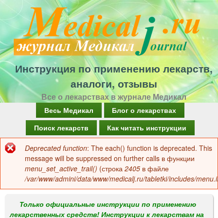
Перейти
к
основному
содержанию
Инструкция по применению лекарств,
аналоги, отзывы
Все о лекарствах в журнале Медикал
Г
Весь Медикал
Блог о лекарствах
л
Поиск лекарств
Как читать инструкции
а
Deprecated function
: The each() function is deprecated. This
Сообщение
в
message will be suppressed on further calls в функции
об
menu_set_active_trail()
(строка
2405
в файле
н
/var/www/admini/data/www/medicalj.ru/tabletki/includes/menu.i
ошибке
о
е
Только официальные инструкции по применению
лекарственных средств! Инструкции к лекарствам на