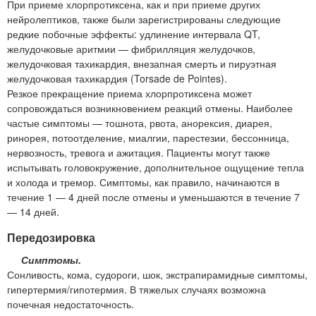
При приеме хлорпротиксена, как и при приеме других
нейролептиков, также были зарегистрированы следующие
редкие побочные эффекты: удлинение интервала QT,
желудочковые аритмии — фибрилляция желудочков,
желудочковая тахикардия, внезапная смерть и пируэтная
желудочковая тахикардия (Torsade de Pointes).
Резкое прекращение приема хлорпротиксена может
сопровождаться возникновением реакций отмены. Наиболее
частые симптомы — тошнота, рвота, анорексия, диарея,
ринорея, потоотделение, миалгии, парестезии, бессонница,
нервозность, тревога и ажитация. Пациенты могут также
испытывать головокружение, дополнительное ощущение тепла
и холода и тремор. Симптомы, как правило, начинаются в
течение 1 — 4 дней после отмены и уменьшаются в течение 7
— 14 дней.
Передозировка
Симптомы.
Сонливость, кома, судороги, шок, экстрапирамидные симптомы,
гипертермия/гипотермия. В тяжелых случаях возможна
почечная недостаточность.