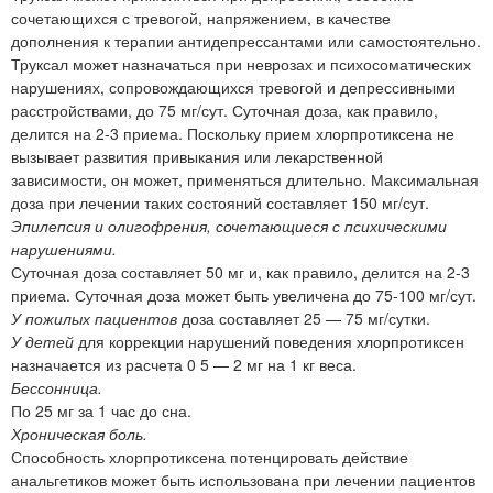
сочетающихся с тревогой, напряжением, в качестве
дополнения к терапии антидепрессантами или самостоятельно.
Труксал может назначаться при неврозах и психосоматических
нарушениях, сопровождающихся тревогой и депрессивными
расстройствами, до 75 мг/сут. Суточная доза, как правило,
делится на 2-3 приема. Поскольку прием хлорпротиксена не
вызывает развития привыкания или лекарственной
зависимости, он может, применяться длительно. Максимальная
доза при лечении таких состояний составляет 150 мг/сут.
Эпилепсия и олигофрения, сочетающиеся с психическими
нарушениями.
Суточная доза составляет 50 мг и, как правило, делится на 2-3
приема. Суточная доза может быть увеличена до 75-100 мг/сут.
У пожилых пациентов
доза составляет 25 — 75 мг/сутки.
У детей
для коррекции нарушений поведения хлорпротиксен
назначается из расчета 0 5 — 2 мг на 1 кг веса.
Бессонница.
По 25 мг за 1 час до сна.
Хроническая боль.
Способность хлорпротиксена потенцировать действие
анальгетиков может быть использована при лечении пациентов