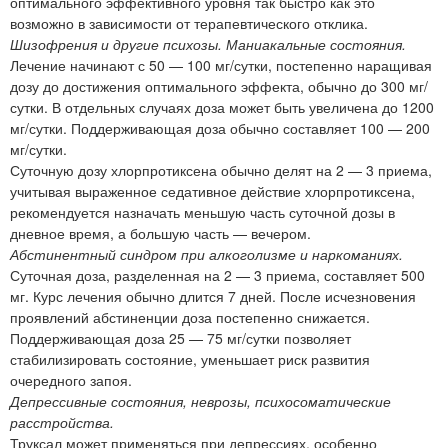
оптимального эффективного уровня так быстро как это
возможно в зависимости от терапевтического отклика.
Шизофрения и другие психозы. Маниакальные состояния.
Лечение начинают с 50 — 100 мг/сутки, постепенно наращивая
дозу до достижения оптимального эффекта, обычно до 300 мг/
сутки. В отдельных случаях доза может быть увеличена до 1200
мг/сутки. Поддерживающая доза обычно составляет 100 — 200
мг/сутки.
Суточную дозу хлорпротиксена обычно делят на 2 — 3 приема,
учитывая выраженное седативное действие хлорпротиксена,
рекомендуется назначать меньшую часть суточной дозы в
дневное время, а большую часть — вечером.
Абстинентный синдром при алкоголизме и наркоманиях.
Суточная доза, разделенная на 2 — 3 приема, составляет 500
мг. Курс лечения обычно длится 7 дней. После исчезновения
проявлений абстиненции доза постепенно снижается.
Поддерживающая доза 25 — 75 мг/сутки позволяет
стабилизировать состояние, уменьшает риск развития
очередного запоя.
Депрессивные состояния, неврозы, психосоматические
расстройства.
Труксал может применяться при депрессиях, особенно