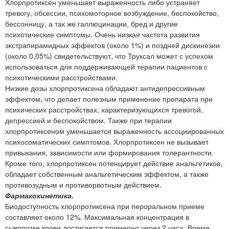
Хлорпротиксен уменьшает выраженность либо устраняет
тревогу, обсессии, психомоторное возбуждение, беспокойство,
бессонницу, а так же галлюцинации, бред и другие
психотические симптомы. Очень низкая частота развития
экстрапирамидных эффектов (около 1%) и поздней дискинезии
(около 0,05%) свидетельствуют, что Труксал может с успехом
использоваться для поддерживающей терапии пациентов с
психотическими расстройствами.
Низкие дозы хлорпротиксена обладают антидепрессивным
эффектом, что делает полезным применение препарата при
психических расстройствах, характеризующихся тревогой,
депрессией и беспокойством. Также при терапии
хлорпротиксеном уменьшается выраженность ассоциированных
психосоматических симптомов. Хлорпротиксен не вызывает
привыкания, зависимости или формирования толерантности.
Кроме того, хлорпротиксен потенцирует действие анальгетиков,
обладает собственным анальгетическим эффектом, а также
противозудным и противорвотным действием.
Фармакокинетика.
Биодоступность хлорпротиксена при пероральном приеме
составляет около 12%. Максимальная концентрация в
сыворотке крови достигается примерно через 2 часа. Время