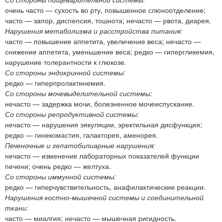
очень часто — сухость во рту, повышенное слюноотделение;
часто — запор, диспепсия, тошнота; нечасто — рвота, диарея.
Нарушения метаболизма и расстройства питания:
часто — повышение аппетита, увеличение веса; нечасто —
снижение аппетита, уменьшение веса; редко — гипергликемия,
нарушение толерантности к глюкозе.
Со стороны эндокринной системы:
редко — гиперпролактинемия.
Со стороны мочевыделительной системы:
нечасто — задержка мочи, болезненное мочеиспускание.
Со стороны репродуктивной системы:
нечасто — нарушения эякуляции, эректильная дисфункция;
редко — гинекомастия, галакторея, аменорея.
Печеночные и гепатобилиарные нарушения:
нечасто — изменение лабораторных показателей функции
печени; очень редко — желтуха.
Со стороны иммунной системы:
редко — гиперчувствительность, анафилактические реакции.
Нарушения костно-мышечной системы и соединительной
ткани:
часто — миалгия; нечасто — мышечная ригидность.