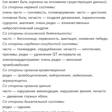
(не может быть оценена на основании существующих данных).
Со стороны нервной системы:
очень часто — сонливость, головокружение; часто — дистония,
головная боль; нечасто — поздняя дискинезия, паркинсонизм,
судороги, акатизия; очень редко — злокачественных
нейролептический синдром.
Со стороны психической деятельности:
часто — бессонница, нервозность, ажитация, снижение либидо.
Со стороны сердечно-сосудистой системы:
часто — тахикардия, сердцебиение; нечасто — гипотензия,
приливы; редко — удлинение QT интервала на
электрокардиограмме; очень редко — венозная
тромбоэмболия.
Со стороны органов кроветворения:
редко — тромбоцитопения, нейтропения, лейкопения,
агранулоцитоз.
Со стороны органов зрения:
часто — нарушение аккомодации, нарушение зрения; нечасто
— движение глазных яблок.
Со стороны дыхательной системы:
редко — одышка.
Со стороны пищеварительной системы: