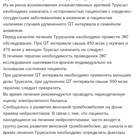
Из-за риска возникновения злокачественных аритмий Труксал
необходимо назначать с осторожностью пациентам с сердечно-
сосудистыми заболеваниями в анамнезе и пациентам
наличием случаев удлиненного QT интервала в семейном
анамнезе.
Перед началом лечения Труксалом необходимо провести ЭКГ
обследование. При QT интервале свыше 450 мсек у мужчин и
470 мсек у женщин Труксал назначать не следует.
В течение терапии необходимость проведения ЭКГ
исследования оценивается врачом индивидуально на
основании состояния пациента.
При удлинении QT интервала необходимо применять меньшие
дозы Труксала, при удлинении QT интервала свыше 500 мсек
терапию следует прекратить.
Во время лечения рекомендуется проводить периодическую
оценку электролитного баланса.
Сообщалось о развитии венозной тромбоэмболии на фоне
приема нейролептиков. В связи с тем, что пациенты,
находящиеся на лечении нейролептиками, часто входят в
группу риска развития венозной тромбоэмболии, до начала и во
время лечения Труксалом необходимо определить факторы