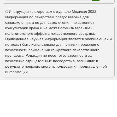
Ф
о
© Инструкции к лекарствам в журнале Медикал 2022.
р
Информация по лекарствам предоставлена для
ознакомления, а не для самолечения, не заменяет
м
консультации врача и не может служить гарантией
а
положительного эффекта лекарственного средства.
Приведенная научная информация является обобщающей и
п
не может быть использована для принятия решения о
о
возможности применения конкретного лекарственного
препарата. Редакция не несет ответственности за
и
возможные отрицательные последствия, возникшие в
с
результате неправильного использования представленной
информации.
к
а