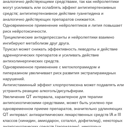
аналогично действующими средствами, так как нейролептики
могут усиливать или ослаблять эффект антигипертензивных
средств; антигипертензивное действие гуанетидина и
аналогично действующих препаратов снижается.
Одновременное применение нейролептиков и лития повышает
риск нейротоксичности.
Трициклические антидепрессанты и нейролептики взаимно
ингибируют метаболизм друг друга.
Труксал может снижать эффективность леводопы и действие
адренергических препаратов и усиливать действие
антихолинергических средств.
Одновременное применение с метоклопрамидом и
пиперазином увеличивает риск развития экстрапирамидных
нарушений.
Антигистаминный эффект хлорпротиксена может подавлять или
устранять реакцию алкоголь/дисульфирам.
Увеличение QT интервала, характерное для терапии
антипсихотическими средствами, может быть усилено при
одновременном приеме препаратов, значительно удлиняющих
QT интервал: антиаритмических лекарственных средств IA и III
классов (хинидин, амиодарон, соталол, дофетилид), некоторых
антипсихотических средств (тиоридазин), некоторых