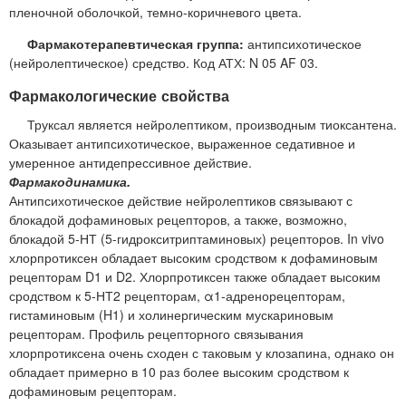
пленочной оболочкой, темно-коричневого цвета.
Фармакотерапевтическая группа:
антипсихотическое
(нейролептическое) средство. Код АТХ: N 05 AF 03.
Фармакологические свойства
Труксал является нейролептиком, производным тиоксантена.
Оказывает антипсихотическое, выраженное седативное и
умеренное антидепрессивное действие.
Фармакодинамика.
Антипсихотическое действие нейролептиков связывают с
блокадой дофаминовых рецепторов, а также, возможно,
блокадой 5-НТ (5-гидрокситриптаминовых) рецепторов. In vivo
хлорпротиксен обладает высоким сродством к дофаминовым
рецепторам D1 и D2. Хлорпротиксен также обладает высоким
сродством к 5-НТ2 рецепторам, α1-адренорецепторам,
гистаминовым (H1) и холинергическим мускариновым
рецепторам. Профиль рецепторного связывания
хлорпротиксена очень сходен с таковым у клозапина, однако он
обладает примерно в 10 раз более высоким сродством к
дофаминовым рецепторам.