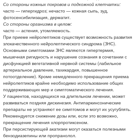
Со стороны кожных покровов и подкожной клетчатки:
часто — гипергидроз; нечасто — кожная сыпь, зуд,
фотосенсибилизация, дерматит.
Со стороны организма в целом:
часто — астения, утомляемость.
При приеме нейролептиков существует возможность развития
злокачественного нейролептического синдрома (ЗНС).
Основными симптомами ЗНС являются гипертермия,
мышечная ригидность и нарушение сознания в сочетании с
дисфункцией вегетативной нервной системы (лабильное
артериальное давление, тахикардия, повышенное
потоотделение). Кроме немедленного прекращения приема
нейролептиков крайне необходимо использование общих
поддерживающих мер и симптоматического лечения.
У пациентов, находящихся на длительном лечении, может
развиваться поздняя дискинезия. Антипаркинсонические
препараты не устраняют ее симптомов и могут их усугублять.
Рекомендуется снижение дозы или, если это возможно,
прекращение лечения хлорпротиксеном.
При персистирующей акатизии могут оказаться полезными
бензодиазепины или пропранолол.