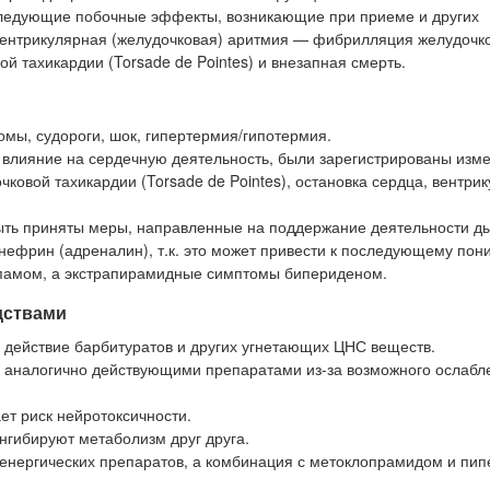
следующие побочные эффекты, возникающие при приеме и других
 вентрикулярная (желудочковая) аритмия — фибрилляция желудочко
й тахикардии (Torsade de Pointes) и внезапная смерть.
мы, судороги, шок, гипертермия/гипотермия.
лияние на сердечную деятельность, были зарегистрированы изм
ковой тахикардии (Torsade de Pointes), остановка сердца, вентри
ть приняты меры, направленные на поддержание деятельности д
инефрин (адреналин), т.к. это может привести к последующему по
епамом, а экстрапирамидные симптомы бипериденом.
дствами
 действие барбитуратов и других угнетающих ЦНС веществ.
и аналогично действующими препаратами из-за возможного ослабл
т риск нейротоксичности.
нгибируют метаболизм друг друга.
енергических препаратов, а комбинация с метоклопрамидом и пи