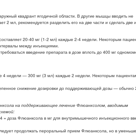
аружный квадрант ягодичной области. В другие мышцы вводить не
 2 мл, рекомендуется разделить его на две части и сделать две 
ставляет 20-40 мг (1-2 мл) каждые 2-4 недели. Некоторым пацие
интервалы между инъекциями.
требоваться введение препарата в дозе вплоть до 400 мг одномом
ые 4 недели — 300 мг (3 мл) каждые 2 недели. Некоторым пациент
тепенное снижение дозировки до поддерживающей дозы — обычно 
нксола на поддерживающее лечение Флюанксолом, вводимым
схемой:
 4 = доза Флюанксола в мг для внутримышечного инъекционного вв
следует продолжать пероральный прием Флюанксола, но в уменьше