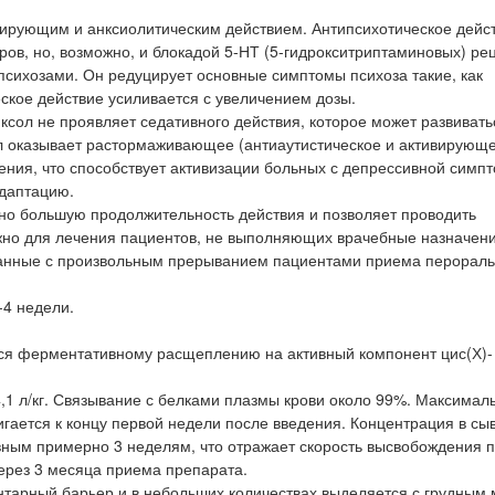
ирующим и анксиолитическим действием. Антипсихотическое дейс
в, но, возможно, и блокадой 5-НТ (5-гидрокситриптаминовых) ре
психозами. Он редуцирует основные симптомы психоза такие, как
кое действие усиливается с увеличением дозы.
нксол не проявляет седативного действия, которое может развивать
л оказывает растормаживающее (антиаутистическое и активирующ
ения, что способствует активизации больных с депрессивной симпт
адаптацию.
но большую продолжительность действия и позволяет проводить
жно для лечения пациентов, не выполняющих врачебные назначени
занные с произвольным прерыванием пациентами приема перорал
-4 недели.
тся ферментативному расщеплению на активный компонент цис(Х)-
,1 л/кг. Связывание с белками плазмы крови около 99%. Максимал
игается к концу первой недели после введения. Концентрация в сы
вным примерно 3 неделям, что отражает скорость высвобождения 
ерез 3 месяца приема препарата.
нтарный барьер и в небольших количествах выделяется с грудным 