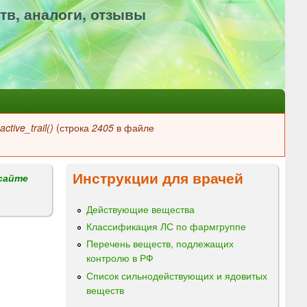
тв, аналоги, отзывы
ctive_trail()
(строка
2405
в файле
Инструкции для врачей
сайте
Действующие вещества
Классификация ЛС по фармгруппе
Перечень веществ, подлежащих
контролю в РФ
Список сильнодействующих и ядовитых
веществ