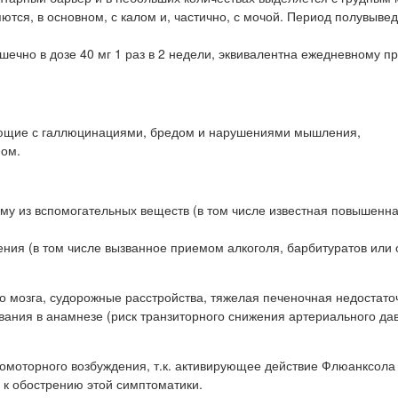
тся, в основном, с калом и, частично, с мочой. Период полувыве
ечно в дозе 40 мг 1 раз в 2 недели, эквивалентна ежедневному п
ающие с галлюцинациями, бредом и нарушениями мышления,
мом.
му из вспомогательных веществ (в том числе известная повышенн
ния (в том числе вызванное приемом алкоголя, барбитуратов или 
о мозга, судорожные расстройства, тяжелая печеночная недостато
ания в анамнезе (риск транзиторного снижения артериального дав
омоторного возбуждения, т.к. активирующее действие Флюанксола
и к обострению этой симптоматики.