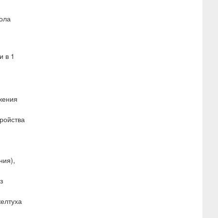
дола
и в 1
жения
тройства
ния),
з
желтуха