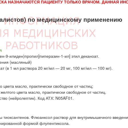
СКА НАЗНАЧАЮТСЯ ПАЦИЕНТУ ТОЛЬКО ВРАЧОМ. ДАННАЯ ИН
алистов) по медицинскому применению
л
тен-9-илиден)пропил]пиперазин-1-ил] этил деканоат.
ения (масляный)
 (в 1 мл раствора 20 мг/мл — 20 мг, 100 мг/мл — 100 мг).
о цвета масло, практически свободное от частиц;
 желтого цвета масло, практически свободное от частиц.
тво (нейролептик). Код АТХ: N05AF01.
ы тиоксантенов. Флюанксол раствор для внутримышечного введен
онированной формой флупентиксола.