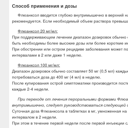
Способ применения и дозы
Флюанксол вводится глубоко внутримышечно в верхний н
рекомендуется. Если необходимый объем раствора превышает
Флюанксол 20 мг/мл:
При поддерживающем лечении диапазон дозировок обычно со
быть необходимы более высокие дозы или более короткие 
При обострении или остром рецидиве заболевания может по
интервалами в 2 или даже 1 неделю.
Флюанксол 100 мг/мл:
Диапазон дозировок обычно составляет 50 мг (0,5 мл) кажд
потребоваться доза до 400 мг (4 мл) в неделю.
После купирования острой симптоматики производится пос
каждые 2-4 недели.
При переходе от лечения пероральными формами Флюа
внутримышечно, следует руководствоваться следующей 
Суточная доза Флюанксола в таблетках в мг, умноженная на
интервалом в 2 недели.
При этом в течение первой недели после первой инъекции 