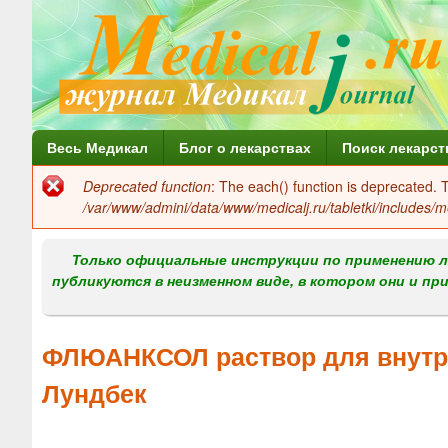
Г
Весь Медикал
Блог о лекарствах
Поиск лекарст
л
Deprecated function
: The each() function is deprecated.
Сообщение
а
/var/www/admini/data/www/medicalj.ru/tabletki/includes/m
об
в
ошибке
Только официальные инструкции по применению л
н
публикуются в неизменном виде, в котором они и пр
о
е
ФЛЮАНКСОЛ раствор для внутр
м
Лундбек
е
н