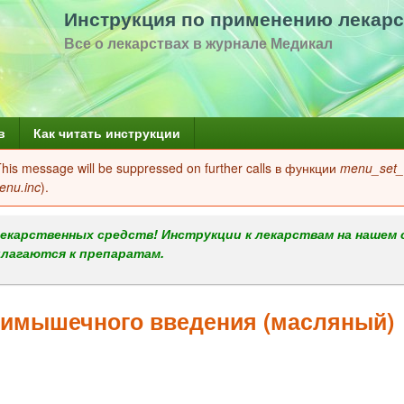
Перейти
Инструкция по применению лекарс
к
Все о лекарствах в журнале Медикал
основному
содержанию
в
Как читать инструкции
 This message will be suppressed on further calls в функции
menu_set_a
enu.inc
).
екарственных средств! Инструкции к лекарствам на нашем 
илагаются к препаратам.
имышечного введения (масляный)