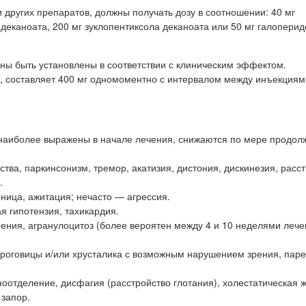
других препаратов, должны получать дозу в соотношении: 40 мг
еканоата, 200 мг зуклопентиксола деканоата или 50 мг галопери
ы быть установлены в соответствии с клиническим эффектом.
 составляет 400 мг одномоментно с интервалом между инъекциям
 наиболее выражены в начале лечения, снижаются по мере продол
ва, паркинсонизм, тремор, акатизия, дистония, дискинезия, расс
.
ница, ажитация; нечасто — агрессия.
я гипотензия, тахикардия.
ния, агранулоцитоз (более вероятен между 4 и 10 неделями лече
 роговицы и/или хрусталика с возможным нарушением зрения, паре
отделение, дисфагия (расстройство глотания), холестатическая 
 запор.