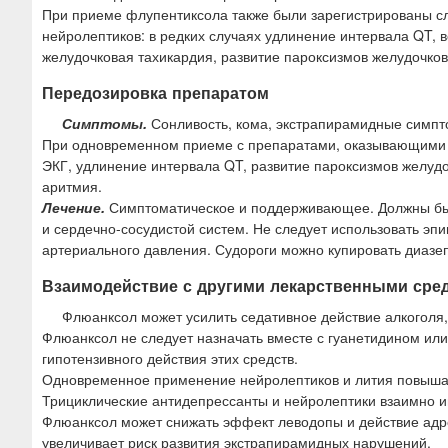
При приеме флупентиксола также были зарегистрированы 
нейролептиков: в редких случаях удлинение интервала QT,
желудочковая тахикардия, развитие пароксизмов желудочково
Передозировка препаратом
Симптомы.
Сонливость, кома, экстрапирамидные симпто
При одновременном приеме с препаратами, оказывающими в
ЭКГ, удлинение интервала QT, развитие пароксизмов желудоч
аритмия.
Лечение.
Симптоматическое и поддерживающее. Должны бы
и сердечно-сосудистой систем. Не следует использовать эп
артериального давления. Судороги можно купировать диаз
Взаимодействие с другими лекарственными сре
Флюанксол может усилить седативное действие алкоголя,
Флюанксол не следует назначать вместе с гуанетидином ил
гипотензивного действия этих средств.
Одновременное применение нейролептиков и лития повышае
Трициклические антидепрессанты и нейролептики взаимно и
Флюанксол может снижать эффект леводопы и действие адр
увеличивает риск развития экстрапирамидных нарушений.