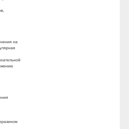
в,
енения на
кулярная
ыхательной
нижению
ения
перазином