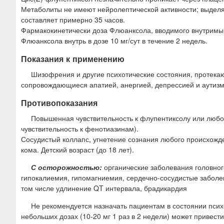
Метаболиты не имеют нейролептической активности; выделяю
составляет примерно 35 часов.
Фармакокинетически доза Флюанксола, вводимого внутримыш
Флюанксола внутрь в дозе 10 мг/сут в течение 2 недель.
Показания к применению
Шизофрения и другие психотические состояния, протек
сопровождающиеся апатией, анергией, депрессией и аутиз
Противопоказания
Повышенная чувствительность к флупентиксолу или любо
чувствительность к фенотиазинам).
Сосудистый коллапс, угнетение сознания любого происхожде
кома. Детский возраст (до 18 лет).
С осторожностью:
органические заболевания головног
гипокалиемия, гипомагниемия, сердечно-сосудистые заболев
том числе удлинение QT интервала, брадикардия
Не рекомендуется назначать пациентам в состоянии псих
небольших дозах (10-20 мг 1 раз в 2 недели) может привест