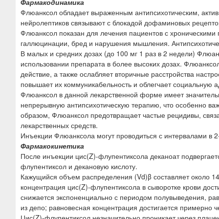
Фармакодинамика
Флюанксол обладает выраженным антипсихотическим, актив
нейролептиков связывают с блокадой дофаминовых рецепторо
Флюанксол показан для лечения пациентов с хроническими 
галлюцинации, бред и нарушения мышления. Антипсихотичес
В малых и средних дозах (до 100 мг 1 раз в 2 недели) Флюа
использовании препарата в более высоких дозах. Флюанксо
действие, а также ослабляет вторичные расстройства настро
повышает их коммуникабельность и облегчает социальную 
Флюанксол в данной лекарственной форме имеет значитель
непрерывную антипсихотическую терапию, что особенно ва
образом, Флюанксол предотвращает частые рецидивы, свя
лекарственных средств.
Инъекции Флюанксола могут проводиться с интервалами в 2
Фармакокинетика
После инъекции цис(Z)-флупентиксола деканоат подвергае
флупентиксол и декановую кислоту.
Кажущийся объем распределения (Vd)β составляет около 14
концентрация цис(Z)-флупентиксола в сыворотке крови дост
снижается экспоненциально с периодом полувыведения, ра
из депо; равновесная концентрация достигается примерно ч
Цис(Z)-флупентиксол незначительно проникает через плаце