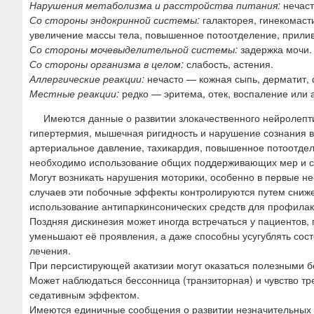
Нарушения метаболизма и расстройства питания:
нечаст
Со стороны эндокринной системы:
галакторея, гинекомаст
увеличение массы тела, повышенное потоотделение, прилив
Со стороны мочевыделительной системы:
задержка мочи.
Со стороны организма в целом:
слабость, астения.
Аллергические реакции:
нечасто — кожная сыпь, дерматит,
Местные реакции:
редко — эритема, отек, воспаление или 
Имеются данные о развитии злокачественного нейролеп
гипертермия, мышечная ригидность и нарушение сознания в
артериальное давление, тахикардия, повышенное потоотде
необходимо использование общих поддерживающих мер и с
Могут возникать нарушения моторики, особенно в первые не
случаев эти побочные эффекты контролируются путем сниж
использование антипаркинсонических средств для профилак
Поздняя дискинезия может иногда встречаться у пациентов
уменьшают её проявления, а даже способны усугублять сос
лечения.
При персистирующей акатизии могут оказаться полезными 
Может наблюдаться бессонница (транзиторная) и чувство т
седативным эффектом.
Имеются единичные сообщения о развитии незначительных