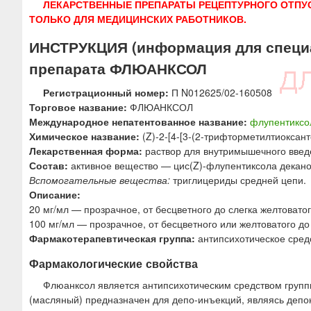
ЛЕКАРСТВЕННЫЕ ПРЕПАРАТЫ РЕЦЕПТУРНОГО ОТПУ
ю
ТОЛЬКО ДЛЯ МЕДИЦИНСКИХ РАБОТНИКОВ.
ИНСТРУКЦИЯ (информация для специ
препарата ФЛЮАНКСОЛ
Регистрационный номер:
П N012625/02-160508
Торговое название:
ФЛЮАНКСОЛ
Международное непатентованное название:
флупентиксо
Химическое название:
(Z)-2-[4-[3-(2-трифторметилтиоксан
Лекарственная форма:
раствор для внутримышечного введ
Состав:
активное вещество — цис(Z)-флупентиксола деканоат
Вспомогательные вещества:
триглицериды средней цепи.
Описание:
20 мг/мл — прозрачное, от бесцветного до слегка желтоватог
100 мг/мл — прозрачное, от бесцветного или желтоватого до
Фармакотерапевтическая группа:
антипсихотическое средс
Фармакологические свойства
Флюанксол является антипсихотическим средством групп
(масляный) предназначен для депо-инъекций, являясь деп