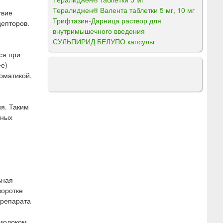
Тералиджен® Валента таблетки 5 мг, 10 мг
твие
Трифтазин-Дарница раствор для
цепторов.
внутримышечного введения
СУЛЬПИРИД БЕЛУПО капсулы
ся при
ее)
оматикой,
я. Таким
ьных
ьная
воротке
препарата
молоком.