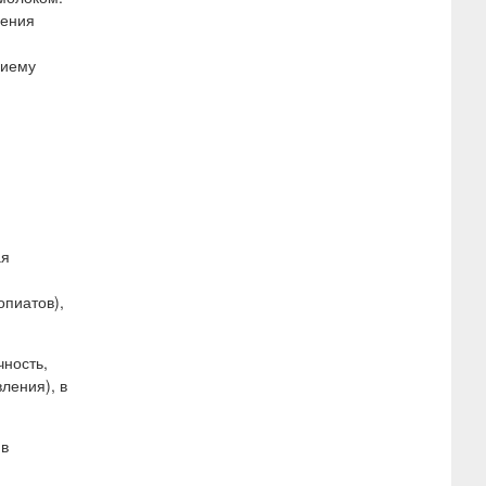
дения
риему
ая
опиатов),
чность,
ления), в
 в