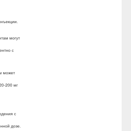
инъекции.
нтам могут
ентно с
ам может
20-200 мг
едения с
нной дозе.