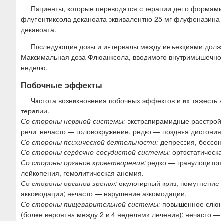
Пациенты, которые переводятся с терапии депо формами 
флупентиксола деканоата эквивалентно 25 мг флуфеназина д
деканоата.
Последующие дозы и интервалы между инъекциями должн
Максимальная доза Флюанксола, вводимого внутримышечно,
неделю.
Побочные эффекты
Частота возникновения побочных эффектов и их тяжесть
терапии.
Со стороны нервной системы:
экстрапирамидные расстройст
речи; нечасто — головокружение, редко — поздняя дистония
Со стороны психической деятельности:
депрессия, бессон
Со стороны сердечно-сосудистой системы:
ортостатическа
Со стороны органов кроветворения:
редко — гранулоцитопе
лейкопения, гемолитическая анемия.
Со стороны органов зрения:
окулогирный криз, помутнение
аккомодации; нечасто — нарушение аккомодации.
Со стороны пищеварительной системы:
повышенное слюно
(более вероятна между 2 и 4 неделями лечения); нечасто —