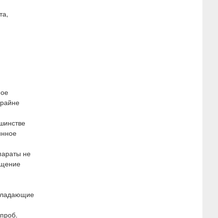
та,
ное
крайне
ьшинстве
инное
параты не
ащение
обладающие
проб.