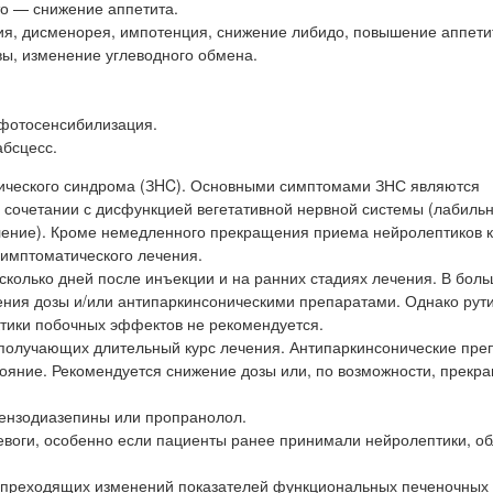
о — снижение аппетита.
ия, дисменорея, импотенция, снижение либидо, повышение аппети
ы, изменение углеводного обмена.
 фотосенсибилизация.
абсцесс.
тического синдрома (ЗHC). Основными симптомами ЗНС являются
 сочетании с дисфункцией вегетативной нервной системы (лабиль
ление). Кроме немедленного прекращения приема нейролептиков 
имптоматического лечения.
сколько дней после инъекции и на ранних стадиях лечения. В бол
ения дозы и/или антипаркинсоническими препаратами. Однако рут
тики побочных эффектов не рекомендуется.
, получающих длительный курс лечения. Антипаркинсонические пре
тояние. Рекомендуется снижение дозы или, по возможности, прекр
бензодиазепины или пропранолол.
ревоги, особенно если пациенты ранее принимали нейролептики, 
 преходящих изменений показателей функциональных печеночных 