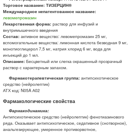
Торговое название: ТИЗЕРЦИН®
Международное непатентованное название:
левомепромазин
Лекарственная форма:
раствор для инфузий и
внутримышечного введения
Состав:
активное вещество: левомепромазин 25 мг,
вспомогательные вещества: лимонная кислота безводная 9 мг,
монотиоглицерол 7,5 мг, натрия хлорид 6 мг, вода для
инъекций до 1 мл.
Описание:
Бесцветный или слегка окрашенный прозрачный
раствор с характерным запахом.
Фармакотерапевтическая группа:
антипсихотическое
средство (нейролептик)
АТХ код: N05A А02
Фармакологические свойства
Фармакодинамика:
Антипсихотическое средство (нейролептик) фенотиазинового
ряда. Оказывает антипсихотическое, седативное (снотворное),
анальгезирующее, умеренное противорвотное,