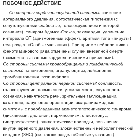
ПОБОЧНОЕ ДЕЙСТВИЕ
Со стороны сердечнососудистой системы:
снижение
артериального давления, ортостатическая гипотензия (с
сопутствующими слабостью, головокружением и потерей
сознания), синдром Адамса-Стокса, тахикардия, удлинение
интервала QT (аритмогенный эффект, аритмия типа «пируэт»)
(см. раздел «Особые указания»). При приеме нейролептиков
фенотиазинового ряда отмечены случаи внезапной смерти
(возможно вызванные кардиологическими причинами).
Со стороны системы кровообращения и лимфатической
системы:
панцитопения, агранулоцитоз, лейкопения,
тромбоцитопения, эозинофилия.
Со стороны центральной нервной системы:
сонливость,
головокружение, повышенная утомляемость, спутанность
сознания, невнятность речи, зрительные галлюцинации,
кататония, нарушение ориентации, экстрапирамидные
симптомы с преобладанием акинетогипотонического синдрома
(дискинезия, дистония, паркинсонизм, опистотонус,
гиперрефлексия), эпилептические припадки, повышение
внутричерепного давления, злокачественный нейролептический
синдром (ЗHC) (см. так же раздел «Особые указания»).