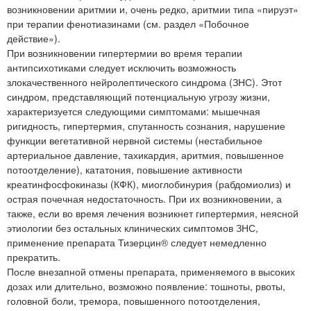
возникновении аритмии и, очень редко, аритмии типа «пируэт»
при терапии фенотиазинами (см. раздел «Побочное
действие»).
При возникновении гипертермии во время терапии
антипсихотиками следует исключить возможность
злокачественного нейролептического синдрома (ЗНС). Этот
синдром, представляющий потенциальную угрозу жизни,
характеризуется следующими симптомами: мышечная
ригидность, гипертермия, спутанность сознания, нарушение
функции вегетативной нервной системы (нестабильное
артериальное давление, тахикардия, аритмия, повышенное
потоотделение), кататония, повышение активности
креатинфосфокиназы (КФК), миоглобинурия (рабдомиолиз) и
острая почечная недостаточность. При их возникновении, а
также, если во время лечения возникнет гипертермия, неясной
этиологии без остальных клинических симптомов ЗНС,
применение препарата Тизерцин® следует немедленно
прекратить.
После внезапной отмены препарата, применяемого в высоких
дозах или длительно, возможно появление: тошноты, рвоты,
головной боли, тремора, повышенного потоотделения,