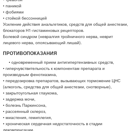
• паникой
• фобиями
• стойкой бессонницей
Усиление действия анальгетиков, средств для общей анестезии,
блокаторов Н1-гистаминовых рецепторов.
Болевой синдром (невралгия тройничного нерва, неврит
лицевого нерва, опоясывающий лишай).
ПРОТИВОПОКАЗАНИЯ
• одновременный прием антигипертензивных средств,
• гиперчувствительность к компонентам препарата и
производным фенотиазина,
• передозировка препаратов, вызывающих торможение ЦНС
(алкоголь, средства для общей анестезии, снотворные),
• закрытоугольная глаукома,
• задержка мочи,
• болезнь Паркинсона,
• рассеянный склероз,
• миастения, гемиплегия,
• хроническая сердечная недостаточность в стадии
декомпенсации,