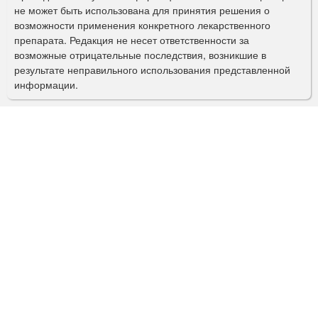
п
не может быть использована для принятия решения о
о
возможности применения конкретного лекарственного
препарата. Редакция не несет ответственности за
и
возможные отрицательные последствия, возникшие в
с
результате неправильного использования представленной
информации.
к
а