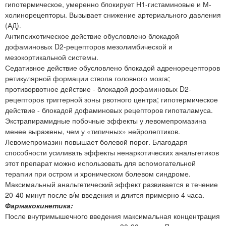
гипотермическое, умеренно блокирует Н1-гистаминовые и М-
холинорецепторы. Вызывает снижение артериального давления
(АД).
Антипсихотическое действие обусловлено блокадой
дофаминовых D2-рецепторов мезолимбической и
мезокортикальной системы.
Седативное действие обусловлено блокадой адренорецепторов
ретикулярной формации ствола головного мозга;
противорвотное действие - блокадой дофаминовых D2-
рецепторов триггерной зоны рвотного центра; гипотермическое
действие - блокадой дофаминовых рецепторов гипоталамуса.
Экстрапирамидные побочные эффекты у левомепромазина
менее выражены, чем у «типичных» нейролептиков.
Левомепромазин повышает болевой порог. Благодаря
способности усиливать эффекты ненаркотических анальгетиков
этот препарат можно использовать для вспомогательной
терапии при остром и хроническом болевом синдроме.
Максимальный анальгетический эффект развивается в течение
20-40 минут после в/м введения и длится примерно 4 часа.
Фармакокинетика:
После внутримышечного введения максимальная концентрация