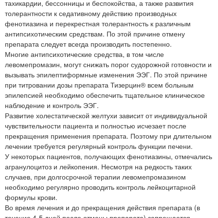
тахикардии, бессонницы и беспокойства, а также развития
толерантности к седативному действию производных
фенотиазина и перекрестная толерантность к различным
антипсихотическим средствам. По этой причине отмену
препарата следует всегда производить постепенно.
Многие антипсихотические средства, в том числе
левомепромазин, могут снижать порог судорожной готовности и
вызывать эпилептиформные изменения ЭЭГ. По этой причине
при титровании дозы препарата Тизерцин® всем больным
эпилепсией необходимо обеспечить тщательное клиническое
наблюдение и контроль ЭЭГ.
Развитие холестатической желтухи зависит от индивидуальной
чувствительности пациента и полностью исчезает после
прекращения применения препарата. Поэтому при длительном
лечении требуется регулярный контроль функции печени.
У некоторых пациентов, получающих фенотиазины, отмечались
агранулоцитоз и лейкопения. Несмотря на редкость таких
случаев, при долгосрочной терапии левомепромазином
необходимо регулярно проводить контроль лейкоцитарной
формулы крови.
Во время лечения и до прекращения действия препарата (в
течение 4-5 дней после отмены препарата) запрещается