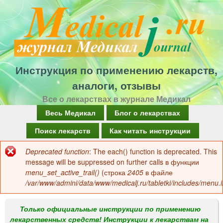
Перейти
к
основному
содержанию
Инструкция по применению лекарств,
аналоги, отзывы
Все о лекарствах в журнале Медикал
Г
Весь Медикал
Блог о лекарствах
л
Поиск лекарств
Как читать инструкции
а
Deprecated function
: The each() function is deprecated. This
Сообщение
в
message will be suppressed on further calls в функции
об
menu_set_active_trail()
(строка
2405
в файле
н
/var/www/admini/data/www/medicalj.ru/tabletki/includes/menu.i
ошибке
о
е
Только официальные инструкции по применению
лекарственных средств! Инструкции к лекарствам на