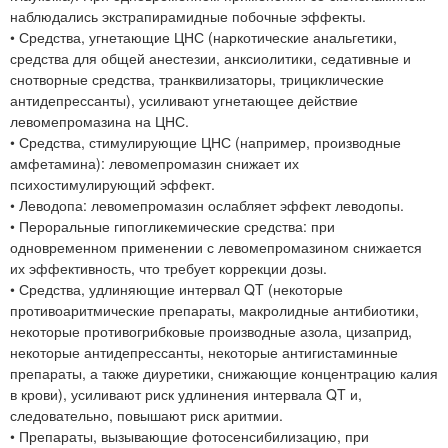
наблюдались экстрапирамидные побочные эффекты.
• Средства, угнетающие ЦНС (наркотические анальгетики,
средства для общей анестезии, анксиолитики, седативные и
снотворные средства, транквилизаторы, трициклические
антидепрессанты), усиливают угнетающее действие
левомепромазина на ЦНС.
• Средства, стимулирующие ЦНС (например, производные
амфетамина): левомепромазин снижает их
психостимулирующий эффект.
• Леводопа: левомепромазин ослабляет эффект леводопы.
• Пероральные гипогликемические средства: при
одновременном применении с левомепромазином снижается
их эффективность, что требует коррекции дозы.
• Средства, удлиняющие интервал QT (некоторые
противоаритмические препараты, макролидные антибиотики,
некоторые противогрибковые производные азола, цизаприд,
некоторые антидепрессанты, некоторые антигистаминные
препараты, а также диуретики, снижающие концентрацию калия
в крови), усиливают риск удлинения интервала QT и,
следовательно, повышают риск аритмии.
• Препараты, вызывающие фотосенсибилизацию, при