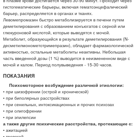
в плазме крови достигается через 30-90 минут. Проходит через
гистогематические барьеры, включая гематоэнцефалический
барьер, распределяется в органах и тканях.
Левомепромазин быстро метаболизируется в печени путем
деметилирования с образованием конъюгатов с серной или
глюкуроновой кислотой, которые выводятся с мочой.
Метаболит, образующийся в результате деметилирования (N-
десметилмонометотримепразин), обладает фармакологической
активностью, остальные метаболиты неактивны. Небольшая
часть введенной дозы (1 %) выводится в неизмененном виде с
мочой и калом. Период полувыведения - 15-30 часов.
ПОКАЗАНИЯ
Психомоторное возбуждение различной этиологии:
• при шизофрении (острой и хронической)
• при биполярных расстройствах
• при сенильных, интоксикационных и прочих психозах
• при олигофрении
• при эпилепсии
а также другие психические расстройства, протекающие с:
• ажитацией
• тревогой