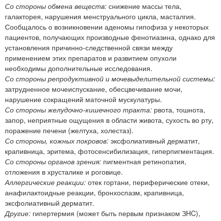
Со стороны обмена веществ:
снижение массы тела,
галакторея, нарушения менструального цикла, масталгия.
Сообщалось о возникновении аденомы гипофиза у некоторых
пациентов, получающих производные фенотиазина, однако для
установления причинно-следственной связи между
применением этих препаратов и развитием опухоли
необходимы дополнительные исследования.
Со стороны репродуктивной и мочевыделительной системы:
затрудненное мочеиспускание, обесцвечивание мочи,
нарушение сокращений маточной мускулатуры.
Со стороны желудочно-кишечного тракта:
рвота, тошнота,
запор, неприятные ощущения в области живота, сухость во рту,
поражение печени (желтуха, холестаз).
Со стороны, кожных покровов:
эксфолиативный дерматит,
крапивница, эритема, фотосенсибилизация, гиперпигментация.
Со стороны органов зрения:
пигментная ретинопатия,
отложения в хрусталике и роговице.
Аллергические реакции:
отек гортани, периферические отеки,
анафилактоидные реакции, бронхоспазм, крапивница,
эксфолиативный дерматит.
Другие:
гипертермия (может быть первым признаком ЗHC),