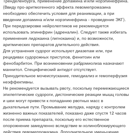
Тренделенбурга, применение допамина и/или норэпинефрина.
(Ввиду про-аритмогенного эффекта левомепромазина
необходимо обеспечить условия для реанимации, а при
введении допамина и/или норэпинефрина - проведение ЭКГ).
При передозировке нейролептиков не рекомендуется
использовать эпинефрин (адреналин). Следует также избегать
применения лидокаина (лигнокаина) и, по возможности,
аритмических препаратов длительного действия.
Для устранения судорог используют диазепам или, при
рецидивах судорожных приступов, фенитоин или
фенобарбитон. При возникновении рабдомиолиза назначают
маннитол. Специфический антидот отсутствует.
Принудительное мочеиспускание, гемодиализ и гемоперфузия
неэффективны.
Не рекомендуется вызывать рвоту, поскольку перемежающиеся
эпилептические судороги, дистонические реакции мышц головы
и шеи могут привести к попаданию рвотных масс в
дыхательные пути. Промывание желудка, наряду с контролем
жизненно важных показателей, показано даже спустя 12 часов
после приема препарата, поскольку его естественное
опорожнение замедленно вследствие м-холиноблокирующего
действия левомепромазина. Дополнительное уменьшение