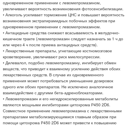
одновременном применении с левомепромазином,
увеличивают вероятность возникновения фотосенсибилизации.
• Алкоголь усиливает торможение ЦНС и повышает вероятность
возникновения экстрапирамидных побочных эффектов при
одновременном применении с левомепромазином.
• Антацидные средства снижают всасываемость в желудочно-
кишечном тракте (левомепромазин следует назначать за 1 ч до
или через 4 ч после приема антацидных средств).
• Лекарственные препараты, угнетающие костномозговое
кроветворение, увеличивают риск миелосупрессии.
• Дилевалол, подобно левомепромазину, ингибирует обмен
веществ, что приводит к взаимному усилению действия обоих
лекарственных средств. В случае их одновременного
применения может потребоваться уменьшение дозировок
одного или обоих препаратов. Не исключено аналогичное
взаимодействие с другими бета-адреноблокаторами.
• Левомепромазин и его негидроксилированные метаболиты
являются мощными ингибиторами цитохрома Р450 2D6.
Совместное применение левомепромазина с лекарственными
препаратами метаболизирующимися главным образом при
помощи цитохрома Р450 2D6 может привести к повышению