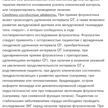
терапии является основанием усилить клинический контроль
или скорректировать проводимое лечение.
Сердечно-сосудистые эффекты.
При приеме флуоксетина
может происходить удлинение интервала QT, а также возможно
развитие желудочковой аритмии или желудочковой тахикардии
типа «пируэт», о которых сообщалось в ходе
постмаркетингового исследования флуоксетина. Флуоксетин
следует применять с осторожностью пациентам с врожденным
синдромом удлинения интервала QТ, приобретенным
синдромом удлинения интервала QT (например, при
одновременном приеме флуоксетина с препаратами,
удлиняющими интервал QТ), при наличии в анамнезе указаний
на увеличение продолжительности интервала QT у
родственников пациента, при других клинических состояниях,
предрасполагающих к развитию аритмии (например, при
гипокалиемии или гипомагниемии, брадикардии, остром
инфаркте миокарда или декомпенсированной сердечной
недостаточности) или при повышении экспозиции флуоксетина
(например, при сниженной функции печени). Пациентам со
стабильными заболеваниями сердца необходимо проводить
исследование ЭКГ перед началом терапии флуоксетином. При