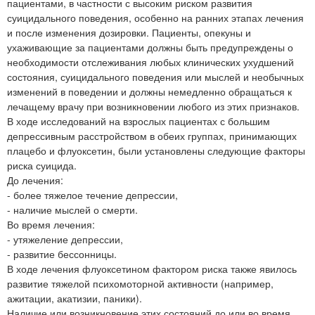
пациентами, в частности с высоким риском развития
суицидального поведения, особенно на ранних этапах лечения
и после изменения дозировки. Пациенты, опекуны и
ухаживающие за пациентами должны быть предупреждены о
необходимости отслеживания любых клинических ухудшений
состояния, суицидального поведения или мыслей и необычных
изменений в поведении и должны немедленно обращаться к
лечащему врачу при возникновении любого из этих признаков.
В ходе исследований на взрослых пациентах с большим
депрессивным расстройством в обеих группах, принимающих
плацебо и флуоксетин, были установлены следующие факторы
риска суицида.
До лечения:
- более тяжелое течение депрессии,
- наличие мыслей о смерти.
Во время лечения:
- утяжеление депрессии,
- развитие бессонницы.
В ходе лечения флуоксетином фактором риска также явилось
развитие тяжелой психомоторной активности (например,
ажитации, акатизии, паники).
Наличие или возникновение этих состояний до или во время