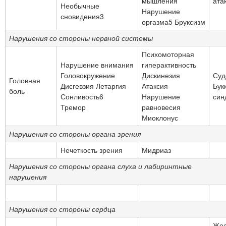
мышления
ата
Необычные
Нарушение
сновидения3
оргазма5 Бруксизм
Нарушения со стороны нервной системы
Психомоторная
Нарушение внимания
гиперактивность
Головокружение
Дискинезия
Суд
Головная
Дисгевзия Летаргия
Атаксия
Бук
боль
Сонливость6
Нарушение
син
Тремор
равновесия
Миоклонус
Нарушения со стороны органа зрения
Нечеткость зрения
Мидриаз
Нарушения со стороны органа слуха и лабиринтные
нарушения
Нарушения со стороны сердца
Жел