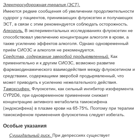
Электросудорожная терапия (ЭСТ).
Имеются редкие сообщения об увеличении продолжительности
судорог у пациентов, принимающих флуоксетин и получающих
ЭСТ, в связи с этим рекомендуется соблюдать осторожность.
Алкоголь.
В экспериментальных исследованиях флуоксетин не
способствовал увеличению концентрации алкоголя в крови, а
также усилению эффектов алкоголя. Однако одновременный
приём СИОЗС и алкоголя не рекомендуется.
Средства, содержание зверобой продырявленный.
Как
применительно и к другим СИОЗС, возможно развитие
фармакодинамического взаимодействия между флуоксетином и
средствами, содержащими зверобой продырявленный, что
может приводить к усилению нежелательного действия.
Тамоксифен.
Флуоксетин, как сильный ингибитор изофермента
CYP2D6, при одновременном применении снижает
концентрацию активного метаболита тамоксифена
(эндоксифена) в плазме крови на 65-75%. Поэтому при терапии
тамоксифеном применения флуоксетина следует избегать.
Особые указания
Суицидальный риск.
При депрессиях существует