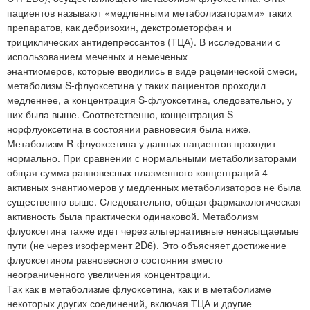
пациентов называют «медленными метаболизаторами» таких
препаратов, как дебризохин, декстрометорфан и
трициклических антидепрессантов (ТЦА). В исследовании с
использованием меченых и немеченых
энантиомеров, которые вводились в виде рацемической смеси,
метаболизм S-флуоксетина у таких пациентов проходил
медленнее, а концентрация S-флуоксетина, следовательно, у
них была выше. Соответственно, концентрация S-
норфлуоксетина в состоянии равновесия была ниже.
Метаболизм R-флуоксетина у данных пациентов проходит
нормально. При сравнении с нормальными метаболизаторами
общая сумма равновесных плазменного концентраций 4
активных энантиомеров у медленных метаболизаторов не была
существенно выше. Следовательно, общая фармакологическая
активность была практически одинаковой. Метаболизм
флуоксетина также идет через альтернативные ненасыщаемые
пути (не через изофермент 2D6). Это объясняет достижение
флуоксетином равновесного состояния вместо
неограниченного увеличения концентрации.
Так как в метаболизме флуоксетина, как и в метаболизме
некоторых других соединений, включая ТЦА и другие