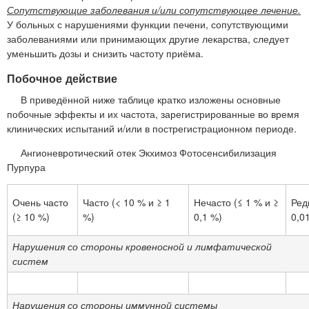
Сопутствующие заболевания и/или сопутствующее лечение.
У больных с нарушениями функции печени, сопутствующими
заболеваниями или принимающих другие лекарства, следует
уменьшить дозы и снизить частоту приёма.
Побочное действие
В приведённой ниже таблице кратко изложены основные
побочные эффекты и их частота, зарегистрированные во время
клинических испытаний и/или в пострегистрационном периоде.
Ангионевротический отек Экхимоз Фотосенсибилизация
Пурпура
Очень часто
Часто (< 10 % и ≥ 1
Нечасто (≤ 1 % и ≥
Ред
(≥ 10 %)
%)
0,1 %)
0,0
Нарушения со стороны кровеносной и лимфатической
систем
Нарушения со стороны иммунной системы