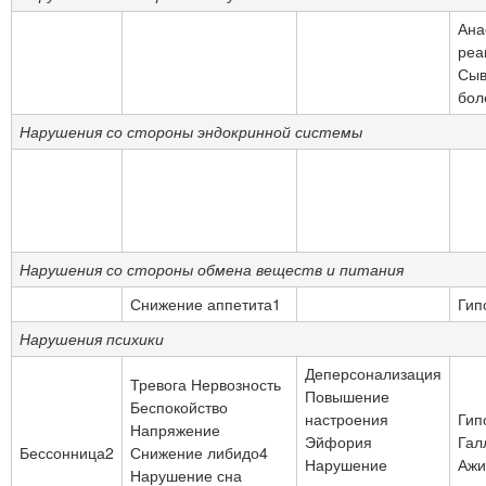
Ана
реа
Сыв
бол
Нарушения со стороны эндокринной системы
Нарушения со стороны обмена веществ и питания
Снижение аппетита1
Гип
Нарушения психики
Деперсонализация
Тревога Нервозность
Повышение
Беспокойство
настроения
Гип
Напряжение
Эйфория
Гал
Бессонница2
Снижение либидо4
Нарушение
Ажи
Нарушение сна