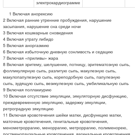
электрокардиограмме
1 Включая анорексию
2 Включая ранние утренние пробуждения, нарушение
засыпания, нарушение сна среди ночи
3 Включая кошмарные сновидения
4 Включая утрату либидо
5 Включая аноргазмию
6 Включая избыточную дневную сонливость и седацию
7 Включая «приливы» жара
8 Включая эритему, шелушение, потницу, эритематозную сыпь,
фолликулярную сыпь, разлитую сыпь, макулезную сыпь,
макулопапулезную сыпь, кореподобную сыпь, папулезную
сыпь, зудящую сыпь, везикулезную сыпь, умбиликальную сыпь
9 Включая поллакиурию
10 Включая отсутствие эякуляции, эякуляторную дисфункцию,
преждевременную эякуляцию, задержку эякуляции,
ретроградную эякуляцию
11 Включая кровотечения шейки матки, дисфункцию матки,
маточные кровотечения, генитальные кровотечения,
менометроррагию, меноррагию, метроррагию, полименорею,
постменопаузальные кровотечения, вагинальные кровотечения