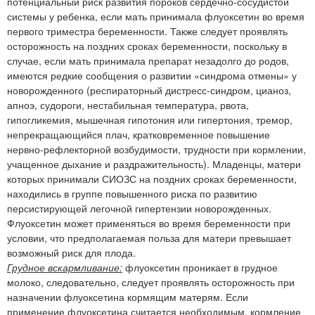
потенциальный риск развития пороков сердечно-сосудистой
системы у ребенка, если мать принимала флуоксетин во время
первого триместра беременности. Также следует проявлять
осторожность на поздних сроках беременности, поскольку в
случае, если мать принимала препарат незадолго до родов,
имеются редкие сообщения о развитии «синдрома отмены» у
новорожденного (респираторный дистресс-синдром, цианоз,
апноэ, судороги, нестабильная температура, рвота,
гипогликемия, мышечная гипотония или гипертония, тремор,
непрекращающийся плач, кратковременное повышение
нервно-рефлекторной возбудимости, трудности при кормлении,
учащенное дыхание и раздражительность). Младенцы, матери
которых принимали СИОЗС на поздних сроках беременности,
находились в группе повышенного риска по развитию
персистирующей легочной гипертензии новорожденных.
Флуоксетин может применяться во время беременности при
условии, что предполагаемая польза для матери превышает
возможный риск для плода.
Грудное вскармливание:
флуоксетин проникает в грудное
молоко, следовательно, следует проявлять осторожность при
назначении флуоксетина кормящим матерям. Если
применение флуоксетина считается необходимым, кормление