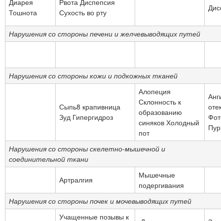
Диарея
Рвота Диспепсия
Дис
Тошнота
Сухость во рту
Нарушения со стороны печени и желчевыводящих путей
Нарушения со стороны кожи и подкожных тканей
Алопеция
Анг
Склонность к
Сыпь8 крапивница
оте
образованию
Зуд Гипергидроз
Фот
синяков Холодный
Пур
пот
Нарушения со стороны скелетно-мышечной и
соединительной ткани
Мышечные
Артралгия
подергивания
Нарушения со стороны почек и мочевыводящих путей
Учащенные позывы к