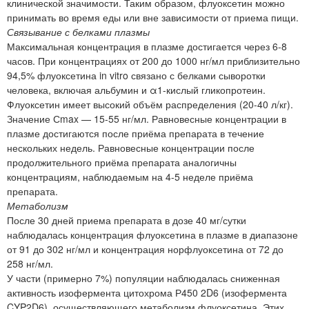
клинической значимости. Таким образом, флуоксетин можно
принимать во время еды или вне зависимости от приема пищи.
Связывание с белками плазмы
Максимальная концентрация в плазме достигается через 6-8
часов. При концентрациях от 200 до 1000 нг/мл приблизительно
94,5% флуоксетина in vitro связано с белками сыворотки
человека, включая альбумин и α1-кислый гликопротеин.
Флуоксетин имеет высокий объём распределения (20-40 л/кг).
Значение Сmax — 15-55 нг/мл. Равновесные концентрации в
плазме достигаются после приёма препарата в течение
нескольких недель. Равновесные концентрации после
продолжительного приёма препарата аналогичны
концентрациям, наблюдаемым на 4-5 неделе приёма
препарата.
Метаболизм
После 30 дней приема препарата в дозе 40 мг/сутки
наблюдалась концентрация флуоксетина в плазме в диапазоне
от 91 до 302 нг/мл и концентрация норфлуоксетина от 72 до
258 нг/мл.
У части (примерно 7%) популяции наблюдалась сниженная
активность изофермента цитохрома Р450 2D6 (изофермента
CYP2D6), осуществляющего метаболизм флуоксетина. Этих