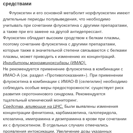
средствами
Флуоксетин и его основной метаболит норфлуоксетин имеют
длительные периоды полувыведения, что необходимо
учитывать при сочетании флуоксетина с другими препаратами,
а также при его замене на другой антидепрессант.
Флуоксетин обладает высоким сродством к белкам плазмы,
поэтому сочетание флуоксетина с другими препаратами,
которые также в значительной степени связываются с белками
плазмы, может приводить к изменению их концентраций.
Ингибиторы моноаминоксидазы (ИМАО).
Не рекомендуется применение флуоксетина в комбинации с
ИМАО-А (см. раздел «Противопоказания»). При применении
флуоксетина в комбинации с ИМАО-В (селегилин) необходимо
соблюдать особые меры предосторожности: существует риск
развития серотонинового синдрома. Рекомендуется
тщательный клинический мониторинг.
Средства, влияющие на ЦНС.
Были выявлены изменения
концентрации фенитоина, карбамазепина, галоперидола,
клозапина, имипрамина и дезипрамина в крови при сочетании
их с флуоксетином. В отдельных случаях отмечались
проявления интоксикации. Увеличение дозы указанных