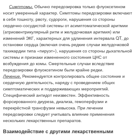
Симптомы.
Обычно передозировка только флуоксетином
носит умеренный характер. Симптомы передозировки включают
в себя тошноту, рвоту, судороги, нарушения со стороны
сердечно-сосудистой системы от асимптоматической аритмии
(атриовентрикулярный ритм и желудочковая аритмия) или
изменений ЭКГ, характерных для удлинения интервала QT, до
остановки сердца (включая очень редкие случаи желудочковой
тахикардии типа «пируэт»), нарушения со стороны дыхательной
системы и признаки измененного состояния ЦНС от
возбуждения до комы. Смертельные случаи вследствие
передозировки флуоксетином были крайне редки.
Лечение.
Рекомендуется контролировать общее состояние и
сердечную деятельность, наряду с проведением общих
симптоматических и поддерживающих мероприятий.
Специфический антидот неизвестен. Эффективность
форсированного диуреза, диализа, гемоперфузии и
перекрёстной трансфузии невысока. При лечении
передозировки следует учитывать влияние применения
нескольких лекарственных препаратов.
Взаимодействие с другими лекарственными