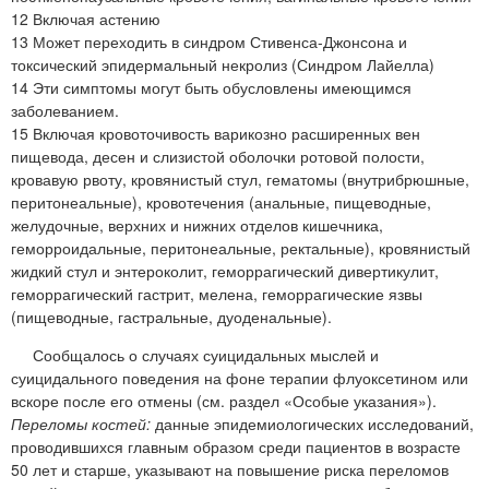
12 Включая астению
13 Может переходить в синдром Стивенса-Джонсона и
токсический эпидермальный некролиз (Синдром Лайелла)
14 Эти симптомы могут быть обусловлены имеющимся
заболеванием.
15 Включая кровоточивость варикозно расширенных вен
пищевода, десен и слизистой оболочки ротовой полости,
кровавую рвоту, кровянистый стул, гематомы (внутрибрюшные,
перитонеальные), кровотечения (анальные, пищеводные,
желудочные, верхних и нижних отделов кишечника,
геморроидальные, перитонеальные, ректальные), кровянистый
жидкий стул и энтероколит, геморрагический дивертикулит,
геморрагический гастрит, мелена, геморрагические язвы
(пищеводные, гастральные, дуоденальные).
Сообщалось о случаях суицидальных мыслей и
суицидального поведения на фоне терапии флуоксетином или
вскоре после его отмены (см. раздел «Особые указания»).
Переломы костей:
данные эпидемиологических исследований,
проводившихся главным образом среди пациентов в возрасте
50 лет и старше, указывают на повышение риска переломов