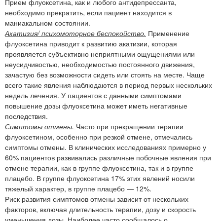
Прием флуоксетина, как и любого антидепрессанта,
необходимо прекратить, если пациент находится в
маниакальном состоянии.
Акатизия/ психомоторное беспокойство.
Применение
флуоксетина приводит к развитию акатизии, которая
проявляется субъективно неприятными ощущениями или
неусидчивостью, необходимостью постоянного движения,
зачастую без возможности сидеть или стоять на месте. Чаще
всего такие явления наблюдаются в период первых нескольких
недель лечения. У пациентов с данными симптомами
повышение дозы флуоксетина может иметь негативные
последствия.
Симптомы отмены.
Часто при прекращении терапии
флуоксетином, особенно при резкой отмене, отмечались
симптомы отмены. В клинических исследованиях примерно у
60% пациентов развивались различные побочные явления при
отмене терапии, как в группе флуоксетина, так и в группе
плацебо. В группе флуоксетина 17% этих явлений носили
тяжелый характер, в группе плацебо — 12%.
Риск развития симптомов отмены зависит от нескольких
факторов, включая длительность терапии, дозу и скорость
уменьшения дозы. Наиболее часто сообщалось о