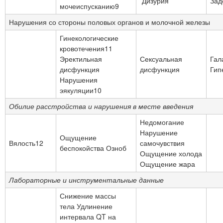
Дизурия
Зад
мочеиспусканию9
Нарушения со стороны половых органов и молочной железы
Гинекологические
кровотечения11
Эректильная
Сексуальная
Гал
дисфункция
дисфункция
Гип
Нарушения
эякуляции10
Обилие расстройства и нарушения в месте введения
Недомогание
Нарушение
Ощущение
Вялость12
самочувствия
беспокойства Озноб
Ощущение холода
Ощущение жара
Лабораторные и инструментальные данные
Снижение массы
тела Удлинение
интервала QT на