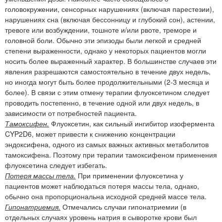
головокружении, сенсорных нарушениях (включая парестезии),
нарушениях сна (включая бессонницу и глубокий сон), астении,
тревоге или возбуждении, тошноте и/или рвоте, треморе и
головной боли. Обычно эти эпизоды были легкой и средней
степени выраженности, однако у некоторых пациентов могли
носить более выраженный характер. В большинстве случаев эти
явления разрешаются самостоятельно в течение двух недель,
но иногда могут быть более продолжительными (2-3 месяца и
более). В связи с этим отмену терапии флуоксетином следует
проводить постепенно, в течение одной или двух недель, в
зависимости от потребностей пациента.
Тамоксифен.
Флуоксетин, как сильный ингибитор изофермента
CYP2D6, может привести к снижению концентрации
эндоксифена, одного из самых важных активных метаболитов
тамоксифена. Поэтому при терапии тамоксифеном применения
флуоксетина следует избегать.
Потеря массы тела.
При применении флуоксетина у
пациентов может наблюдаться потеря массы тела, однако,
обычно она пропорциональна исходной средней массе тела.
Гипонатриемия.
Отмечались случаи гипонатриемии (в
отдельных случаях уровень натрия в сыворотке крови был