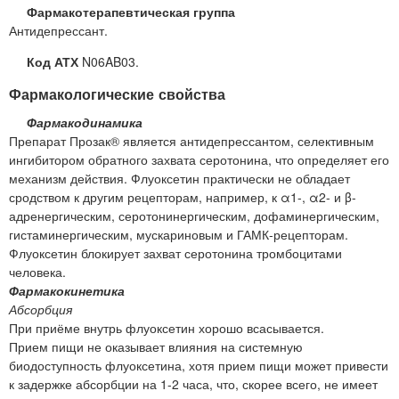
Фармакотерапевтическая группа
Антидепрессант.
Код АТХ
N06AB03.
Фармакологические свойства
Фармакодинамика
Препарат Прозак® является антидепрессантом, селективным
ингибитором обратного захвата серотонина, что определяет его
механизм действия. Флуоксетин практически не обладает
сродством к другим рецепторам, например, к α1-, α2- и β-
адренергическим, серотонинергическим, дофаминергическим,
гистаминергическим, мускариновым и ГАМК-рецепторам.
Флуоксетин блокирует захват серотонина тромбоцитами
человека.
Фармакокинетика
Абсорбция
При приёме внутрь флуоксетин хорошо всасывается.
Прием пищи не оказывает влияния на системную
биодоступность флуоксетина, хотя прием пищи может привести
к задержке абсорбции на 1-2 часа, что, скорее всего, не имеет