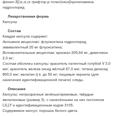
фенил-3[(α,α,α-трифтор-р-толил)окси]пропиламина
гидрохлорид
Лекарственная форма
Капсулы
Состав
Каждая капсула содержит:
Активное вещество:
флуоксетина гидрохлорид,
эквивалентный 20 мг флуоксетина;
Вспомогательные вещества:
крахмал 205,64 мг, диметикон
2,0 мг;
Состав оболочки капсулы:
краситель патентный голубой V 3,0
мкг; краситель железа оксид жёлтый 67,0 мкг; титана диоксид
800,0 мкг; желатин q s. до 50 мг; пищевые чернила (для
нанесения идентификационной печати) следы.
Описание
Капсулы:
непрозрачные зелёные/кремовые, твёрдые
желатиновые (размер 3), с нанесёнными на них логотипом
LILLY и идентификационным кодом 3105.
Содержимое капсул: порошок белого цвета.