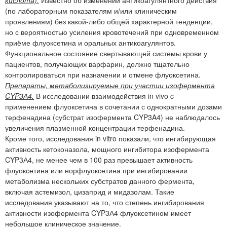
кислота).
Известно об изменении антикоагулянтного действия
(по лабораторным показателям и/или клиническим
проявлениям) без какой-либо общей характерной тенденции,
но с вероятностью усиления кровотечений при одновременном
приёме флуоксетина и оральных антикоагулянтов.
Функциональное состояние свертывающей системы крови у
пациентов, получающих варфарин, должно тщательно
контролироваться при назначении и отмене флуоксетина.
Препараты, метаболизируемые при участии изофермента
CYP3А4.
В исследовании взаимодействия in vivo c
применением флуоксетина в сочетании с однократными дозами
терфенадина (субстрат изофермента CYP3A4) не наблюдалось
увеличения плазменной концентрации терфенадина.
Кроме того, исследования in vitro показали, что ингибирующая
активность кетоконазола, мощного ингибитора изофермента
CYP3А4, не менее чем в 100 раз превышает активность
флуоксетина или норфлуоксетина при ингибировании
метаболизма нескольких субстратов данного фермента,
включая астемизол, цизаприд и мидазолам. Такие
исследования указывают на то, что степень ингибирования
активности изофермента CYP3А4 флуоксетином имеет
небольшое клиническое значение.