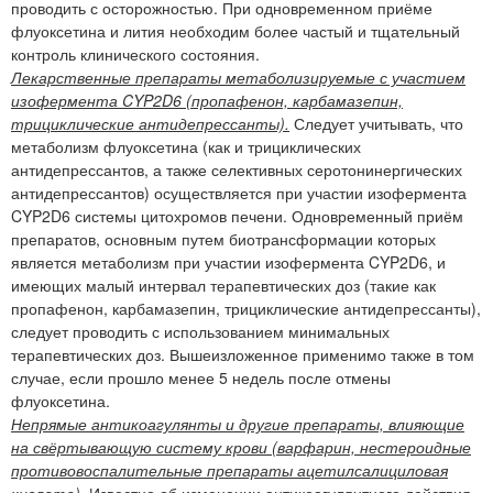
проводить с осторожностью. При одновременном приёме
флуоксетина и лития необходим более частый и тщательный
контроль клинического состояния.
Лекарственные препараты метаболизируемые с участием
изофермента CYP2D6 (пропафенон, карбамазепин,
трициклические антидепрессанты).
Следует учитывать, что
метаболизм флуоксетина (как и трициклических
антидепрессантов, а также селективных серотонинергических
антидепрессантов) осуществляется при участии изофермента
CYP2D6 системы цитохромов печени. Одновременный приём
препаратов, основным путем биотрансформации которых
является метаболизм при участии изофермента CYP2D6, и
имеющих малый интервал терапевтических доз (такие как
пропафенон, карбамазепин, трициклические антидепрессанты),
следует проводить с использованием минимальных
терапевтических доз. Вышеизложенное применимо также в том
случае, если прошло менее 5 недель после отмены
флуоксетина.
Непрямые антикоагулянты и другие препараты, влияющие
на свёртывающую систему крови (варфарин, нестероидные
противовоспалительные препараты ацетилсалициловая