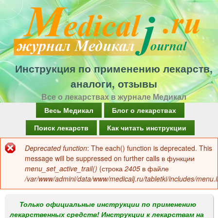
Перейти
к
основному
содержанию
Инструкция по применению лекарств,
аналоги, отзывы
Все о лекарствах в журнале Медикал
Г
Весь Медикал
Блог о лекарствах
л
Поиск лекарств
Как читать инструкции
а
Deprecated function
: The each() function is deprecated. This
Сообщение
в
message will be suppressed on further calls в функции
об
menu_set_active_trail()
(строка
2405
в файле
н
/var/www/admini/data/www/medicalj.ru/tabletki/includes/menu.i
ошибке
о
е
Только официальные инструкции по применению
лекарственных средств! Инструкции к лекарствам на