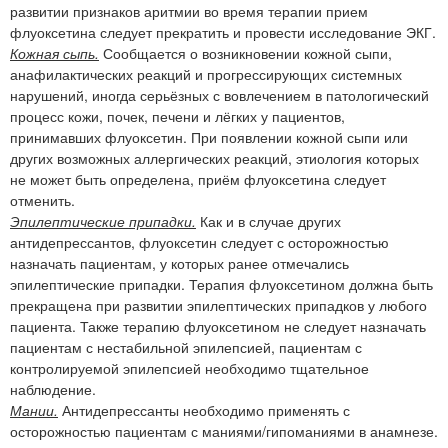
развитии признаков аритмии во время терапии прием
флуоксетина следует прекратить и провести исследование ЭКГ.
Кожная сыпь.
Сообщается о возникновении кожной сыпи,
анафилактических реакций и прогрессирующих системных
нарушений, иногда серьёзных с вовлечением в патологический
процесс кожи, почек, печени и лёгких у пациентов,
принимавших флуоксетин. При появлении кожной сыпи или
других возможных аллергических реакций, этиология которых
не может быть определена, приём флуоксетина следует
отменить.
Эпилептические припадки.
Как и в случае других
антидепрессантов, флуоксетин следует с осторожностью
назначать пациентам, у которых ранее отмечались
эпилептические припадки. Терапия флуоксетином должна быть
прекращена при развитии эпилептических припадков у любого
пациента. Также терапию флуоксетином не следует назначать
пациентам с нестабильной эпилепсией, пациентам с
контролируемой эпилепсией необходимо тщательное
наблюдение.
Мании.
Антидепрессанты необходимо применять с
осторожностью пациентам с маниями/гипоманиями в анамнезе.