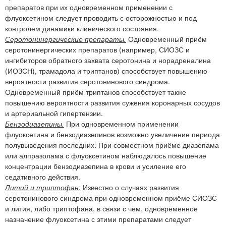
препаратов при их одновременном применении с
флуоксетином следует проводить с осторожностью и под
контролем динамики клинического состояния.
Серотонинергические препараты.
Одновременный приём
серотонинергических препаратов (например, СИОЗС и
ингибиторов обратного захвата серотонина и норадреналина
(ИОЗСН), трамадола и триптанов) способствует повышению
вероятности развития серотонинового синдрома.
Одновременный приём триптанов способствует также
повышению вероятности развития сужения коронарных сосудов
и артериальной гипертензии.
Бензодиазепины.
При одновременном применении
флуоксетина и бензодиазепинов возможно увеличение периода
полувыведения последних. При совместном приёме диазепама
или алпразолама с флуоксетином наблюдалось повышение
концентрации бензодиазепина в крови и усиление его
седативного действия.
Литий и триптофан.
Известно о случаях развития
серотонинового синдрома при одновременном приёме СИОЗС
и лития, либо триптофана, в связи с чем, одновременное
назначение флуоксетина с этими препаратами следует