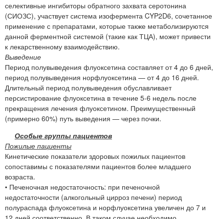
селективные ингибиторы обратного захвата серотонина
(СИОЗС), участвует система изофермента CYP2D6, сочетанное
применение с препаратами, которые также метаболизируются
данной ферментной системой (такие как ТЦА), может привести
к лекарственному взаимодействию.
Выведение
Период полувыведения флуоксетина составляет от 4 до 6 дней,
период полувыведения норфлуоксетина — от 4 до 16 дней.
Длительный период полувыведения обуславливает
персистирование флуоксетина в течение 5-6 недель после
прекращения лечения флуоксетином. Преимущественный
(примерно 60%) путь выведения — через почки.
Особые группы пациентов
Пожилые пациенты
Кинетические показатели здоровых пожилых пациентов
сопоставимы с показателями пациентов более младшего
возраста.
• Печеночная недостаточность: при печеночной
недостаточности (алкогольный цирроз печени) период
полураспада флуоксетина и норфлуоксетина увеличен до 7 и
12 дней соответственно. В таком случае необходимо