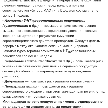
продолжительностью в 2 недели, а перерыв после окончания
лечения милнаципраном и перед началом приема
селективного ингибитора МАО типа В должен составлять не
менее 1 недели.
•
Агонисты 5-НТ
серотониновых рецепторов
1D
(суматриптан и др.)
— повышается риск возникновения
выраженного повышения артериального давления, спазма
коронарных артерий в результате кумуляции
серотонинергического действия препаратов. Следует делать
перерыв между окончанием лечения милнаципраном и
началом курса терапии агонистами 5-HT
серотониновых
1D
рецепторов сроком в 1 неделю.
•
Сердечные гликозиды (дигоксин и др.)
- повышается риск
усиления выраженности действия на сердечно-сосудистую
систему (особенно при парентеральном пути введения
дигоксина).
•
Диуретики
— повышают риск развития гипонатриемии.
•
Препараты лития
- повышается риск развития
серотонинового синдрома, при этом милнаципран не влияет на
фармакокинетику препаратов лития.
Милнаципран не рекомендуется применять одновременно
со следующими лекарственными средствами: