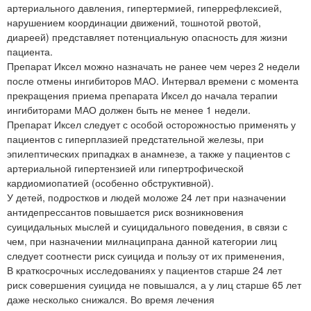
артериального давления, гипертермией, гиперрефлексией,
нарушением координации движений, тошнотой рвотой,
диареей) представляет потенциальную опасность для жизни
пациента.
Препарат Иксел можно назначать не ранее чем через 2 недели
после отмены ингибиторов МАО. Интервал времени с момента
прекращения приема препарата Иксел до начала терапии
ингибиторами МАО должен быть не менее 1 недели.
Препарат Иксел следует с особой осторожностью применять у
пациентов с гиперплазией предстательной железы, при
эпилептических припадках в анамнезе, а также у пациентов с
артериальной гипертензией или гипертрофической
кардиомиопатией (особенно обструктивной).
У детей, подростков и людей моложе 24 лет при назначении
антидепрессантов повышается риск возникновения
суицидальных мыслей и суицидального поведения, в связи с
чем, при назначении милнаципрана данной категории лиц
следует соотнести риск суицида и пользу от их применения,
В краткосрочных исследованиях у пациентов старше 24 лет
риск совершения суицида не повышался, а у лиц старше 65 лет
даже несколько снижался. Во время лечения