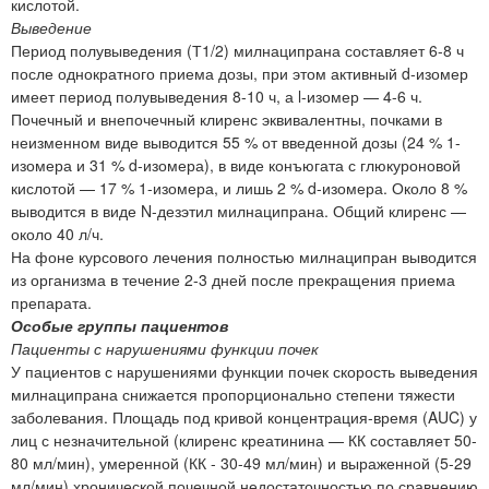
кислотой.
Выведение
Период полувыведения (Т1/2) милнаципрана составляет 6-8 ч
после однократного приема дозы, при этом активный d-изомер
имеет период полувыведения 8-10 ч, а l-изомер — 4-6 ч.
Почечный и внепочечный клиренс эквивалентны, почками в
неизменном виде выводится 55 % от введенной дозы (24 % 1-
изомера и 31 % d-изомера), в виде конъюгата с глюкуроновой
кислотой — 17 % 1-изомера, и лишь 2 % d-изомера. Около 8 %
выводится в виде N-дезэтил милнаципрана. Общий клиренс —
около 40 л/ч.
На фоне курсового лечения полностью милнаципран выводится
из организма в течение 2-3 дней после прекращения приема
препарата.
Особые группы пациентов
Пациенты с нарушениями функции почек
У пациентов с нарушениями функции почек скорость выведения
милнаципрана снижается пропорционально степени тяжести
заболевания. Площадь под кривой концентрация-время (AUC) у
лиц с незначительной (клиренс креатинина — КК составляет 50-
80 мл/мин), умеренной (КК - 30-49 мл/мин) и выраженной (5-29
мл/мин) хронической почечной недостаточностью по сравнению