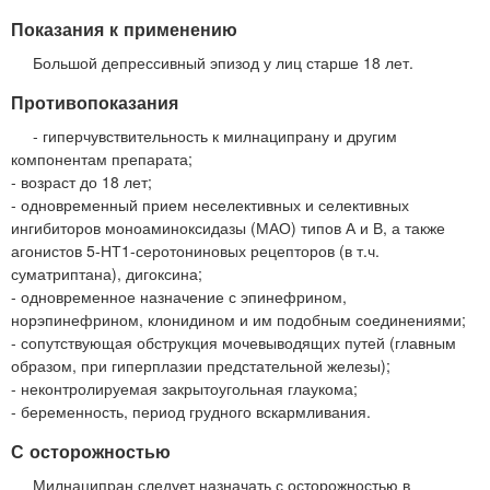
Показания к применению
Большой депрессивный эпизод у лиц старше 18 лет.
Противопоказания
- гиперчувствительность к милнаципрану и другим
компонентам препарата;
- возраст до 18 лет;
- одновременный прием неселективных и селективных
ингибиторов моноаминоксидазы (МАО) типов А и В, а также
агонистов 5-НТ1-серотониновых рецепторов (в т.ч.
суматриптана), дигоксина;
- одновременное назначение с эпинефрином,
норэпинефрином, клонидином и им подобным соединениями;
- сопутствующая обструкция мочевыводящих путей (главным
образом, при гиперплазии предстательной железы);
- неконтролируемая закрытоугольная глаукома;
- беременность, период грудного вскармливания.
С осторожностью
Милнаципран следует назначать с осторожностью в