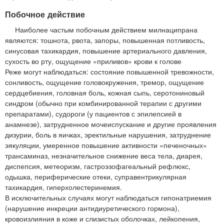
Побочное действие
Наиболее частым побочным действием милнаципрана
являются: тошнота, рвота, запоры, повышенная потливость,
синусовая тахикардия, повышение артериального давления,
сухость во рту, ощущение «приливов» крови к голове
Реже могут наблюдаться: состояние повышенной тревожности,
сонливость, ощущение головокружения, тремор, ощущение
сердцебиения, головная боль, кожная сыпь, серотониновый
синдром (обычно при комбинированной терапии с другими
препаратами), судороги (у пациентов с эпилепсией в
анамнезе), затрудненное мочеиспускание и другие проявления
дизурии, боль в яичках, эректильные нарушения, затруднение
эякуляции, умеренное повышение активности «печеночных»
трансаминаз, незначительное снижение веса тела, диарея,
диспепсия, метеоризм, гастроэзофагеальный рефлюкс,
одышка, периферические отеки, суправентрикулярная
тахикардия, гиперхолестеринемия.
В исключительных случаях могут наблюдаться гипонатриемия
(нарушение инкреции антидиуретического гормона),
кровоизлияния в коже и слизистых оболочках, лейкопения,