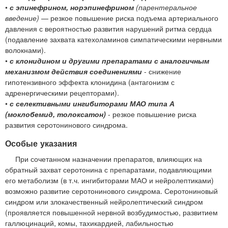
•
с эпинефрином, норэпинефрином
(парентеральное
введение)
— резкое повышение риска подъема артериального
давления с вероятностью развития нарушений ритма сердца
(подавление захвата катехоламинов симпатическими нервными
волокнами).
•
с клонидином и другими препаратами с аналогичным
механизмом действия соединениями
- снижение
гипотензивного эффекта клонидина (антагонизм с
адренергическими рецепторами).
•
с селективными ингибиторами МАО типа А
(моклобемид, толоксатон)
- резкое повышение риска
развития серотонинового синдрома.
Особые указания
При сочетанном назначении препаратов, влияющих на
обратный захват серотонина с препаратами, подавляющими
его метаболизм (в т.ч. ингибиторами МАО и нейролептиками)
возможно развитие серотонинового синдрома. Серотониновый
синдром или злокачественный нейролептический синдром
(проявляется повышенной нервной возбудимостью, развитием
галлюцинаций, комы, тахикардией, лабильностью