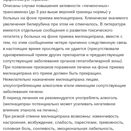
Описаны случаи повышения активности «печеночных»
трансаминаз (до 3 раз выше верхней границы нормы) у
больных на фоне приема милнаципрана. Клинически значимого
увеличения билирубина при этом не отмечалось. В литературе
имеются отдельные сообщения о развитии токсического
гепатита у больных на фоне приема милнаципрана, вместе с
тем, по этим сообщениям четкую причинно следственную связь
в настоящее время проследить не удается (присутствовали
одновременный прием других препаратов и предшествующие
сопутствующие заболевания органов гепатобилиарной зоны).
При появлении признаков поражения печени на фоне приема
милнаципрана его прием должен быть прекращен.
Нежелательно назначение милнаципрана лицам,
злоупотребляющим алкоголем и/или имеющим сопутствующие
заболевания печени.
В период лечения не рекомендуется употреблять алкоголь
(милнаципран потенциально может усиливать негативное
влияние этанола на печень).
При резкой отмене милнаципрана возможны: изменчивость
настроения, возбуждение, слабость, парестезии, тревожность,
головная боль, сонливость, эмоциональная лабильность,