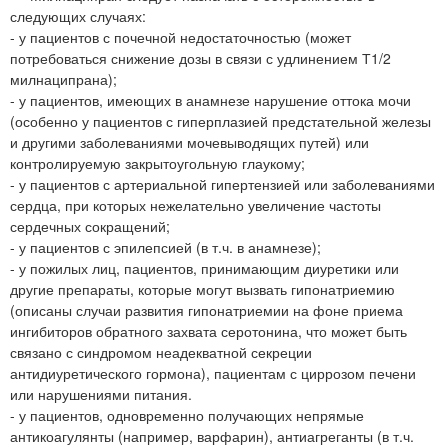
следующих случаях:
- у пациентов с почечной недостаточностью (может
потребоваться снижение дозы в связи с удлинением Т1/2
милнаципрана);
- у пациентов, имеющих в анамнезе нарушение оттока мочи
(особенно у пациентов с гиперплазией предстательной железы
и другими заболеваниями мочевыводящих путей) или
контролируемую закрытоугольную глаукому;
- у пациентов с артериальной гипертензией или заболеваниями
сердца, при которых нежелательно увеличение частоты
сердечных сокращений;
- у пациентов с эпилепсией (в т.ч. в анамнезе);
- у пожилых лиц, пациентов, принимающим диуретики или
другие препараты, которые могут вызвать гипонатриемию
(описаны случаи развития гипонатриемии на фоне приема
ингибиторов обратного захвата серотонина, что может быть
связано с синдромом неадекватной секреции
антидиуретического гормона), пациентам с циррозом печени
или нарушениями питания.
- у пациентов, одновременно получающих непрямые
антикоагулянты (например, варфарин), антиагреганты (в т.ч.