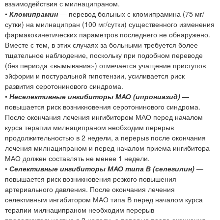
взаимодействия с милнаципраном.
•
Кломипрамин
— перевод больных с кломипрамина (75 мг/
сутки) на милнаципран (100 мг/сутки) существенного изменения
фармакокинетических параметров последнего не обнаружено.
Вместе с тем, в этих случаях за больными требуется более
тщательное наблюдение, поскольку при подобном переводе
(без периода «вымывания») отмечается учащение приступов
эйфории и постуральной гипотензии, усиливается риск
развития серотонинового синдрома.
•
Неселективные ингибиторы МАО (ипрониазид)
—
повышается риск возникновения серотонинового синдрома.
После окончания лечения ингибитором МАО перед началом
курса терапии милнаципраном необходим перерыв
продолжительностью в 2 недели, а перерыв после окончания
лечения милнаципраном и перед началом приема ингибитора
МАО должен составлять не менее 1 недели.
•
Селективные ингибиторы МАО типа В (селегилин)
—
повышается риск возникновения резкого повышения
артериального давления. После окончания лечения
селективным ингибитором МАО типа В перед началом курса
терапии милнаципраном необходим перерыв