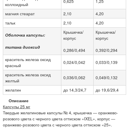
0,625
1,25
коллоидный
магния стеарат
2,10
4,20
тальк
2,10
4,20
Крышечка/
Крышечка/
Оболочка капсулы:
корпус
корпус
титана диоксид
0,286/0,494
0,392/0,294
краситель железа оксид
0,024/0,042
0,033/0,139
красный
краситель железа оксид
0,036/0,062
0,049/0,132
желтый
желатин
до 14,3/24,7
до 19,6/29,4
Описание
Капсулы 25 мг
Твердые желатиновые капсулы № 4, крышечка — оранжево-
розового цвета с черного цвета оттиском «IXEL», корпус —
оранжево-розового цвета с черного цвета оттиском «25».