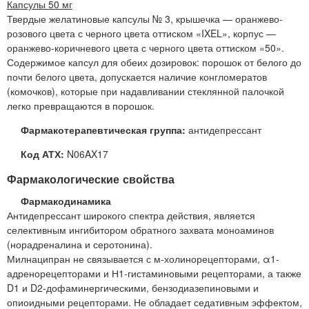
Капсулы 50 мг
Твердые желатиновые капсулы № 3, крышечка — оранжево-
розового цвета с черного цвета оттиском «IXEL», корпус —
оранжево-коричневого цвета с черного цвета оттиском «50».
Содержимое капсул для обеих дозировок: порошок от белого до
почти белого цвета, допускается наличие конгломератов
(комочков), которые при надавливании стеклянной палочкой
легко превращаются в порошок.
Фармакотерапевтическая группа:
антидепрессант
Код АТХ:
N06AX17
Фармакологические свойства
Фармакодинамика
Антидепрессант широкого спектра действия, является
селективным ингибитором обратного захвата моноаминов
(норадреналина и серотонина).
Милнаципран не связывается с м-холинорецепторами, α1-
адренорецепторами и Н1-гистаминовыми рецепторами, а также
D1 и D2-дофаминергическими, бензодиазепиновыми и
опиоидными рецепторами. Не обладает седативным эффектом,