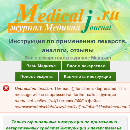
Перейти
к
основному
содержанию
Инструкция по применению лекарств,
аналоги, отзывы
Все о лекарствах в журнале Медикал
Г
Весь Медикал
Блог о лекарствах
л
Поиск лекарств
Как читать инструкции
а
Deprecated function
: The each() function is deprecated. This
Сообщение
в
message will be suppressed on further calls в функции
об
menu_set_active_trail()
(строка
2405
в файле
н
/var/www/admini/data/www/medicalj.ru/tabletki/includes/menu.i
ошибке
о
е
Только официальные инструкции по применению
лекарственных средств! Инструкции к лекарствам на