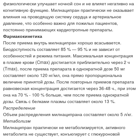
физиологически улучшает ночной сон и не влияет негативно на
когнитивную функцию. Милнаципран практически не оказывает
влияния на проводящую систему сердца и артериальное
давление, что особенно важно для пожилых пациентов,
постоянно принимающих кардиотропные препараты.
Фармакокинетика
После приема внутрь милнаципран хорошо всасывается.
Биодоступность составляет 85 % — 95 % и не зависит от
особенностей и режима питания. Максимальная концентрация
в плазме крови (Cmax) достигается приблизительно через 2 ч
(Tmax), после приема препарата в однократной дозе 50 мг
составляет около 120 нг/мл, она прямо пропорциональна
величине принятой дозы. После повторных приемов препарата
равновесная концентрация достигается через 36-48 ч., при этом
она на 70 % - 100 % больше, чем после приема однократной
дозы. Связь с белками плазмы составляет около 13 %.
Распределение
Объем распределения милнаципрана составляет около 5 л/кг.
Метаболизм
Милнаципран практически не метаболизируется, активного
метаболита не существует, конъюгирует с глюкуроновой