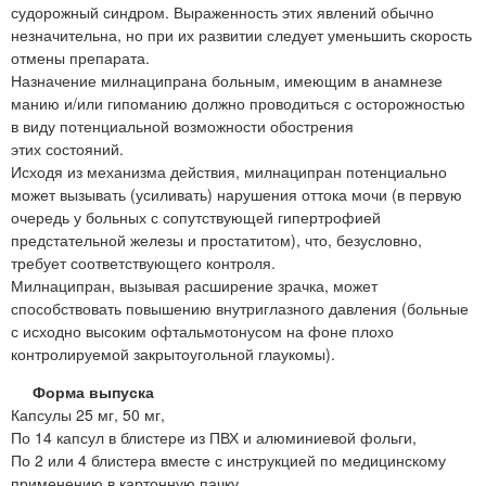
судорожный синдром. Выраженность этих явлений обычно
незначительна, но при их развитии следует уменьшить скорость
отмены препарата.
Назначение милнаципрана больным, имеющим в анамнезе
манию и/или гипоманию должно проводиться с осторожностью
в виду потенциальной возможности обострения
этих состояний.
Исходя из механизма действия, милнаципран потенциально
может вызывать (усиливать) нарушения оттока мочи (в первую
очередь у больных с сопутствующей гипертрофией
предстательной железы и простатитом), что, безусловно,
требует соответствующего контроля.
Милнаципран, вызывая расширение зрачка, может
способствовать повышению внутриглазного давления (больные
с исходно высоким офтальмотонусом на фоне плохо
контролируемой закрытоугольной глаукомы).
Форма выпуска
Капсулы 25 мг, 50 мг,
По 14 капсул в блистере из ПВХ и алюминиевой фольги,
По 2 или 4 блистера вместе с инструкцией по медицинскому
применению в картонную пачку.