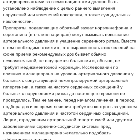
антидепрессантами за всеми пациентами должно быть
установлено наблюдение с целью раннего выявления
нарушений или изменений поведения, а также суицидальных
наклонностей.
Препараты, подавляющие обратный захват норэпинефрина и
серотонина (в т.ч. милнаципран) могут вызывать повышение
артериального давления и учащение сердечного ритма. Вместе
с тем необходимо отметить, что выраженность этих явлений на
фоне приема рекомендуемых доз бывает обычно
незначительной, не ощущается больными и, обычно, не
требует медикаментозной коррекции. Исследований по
влиянию милнаципрана на уровень артериального давления у
больных с сопутствующей неконтролируемой артериальной
гипертензии, а также на частоту сердечных сокращений у
больных с нарушениями ритма до настоящего времени не
проводились. Тем не менее, перед началом лечения, в период
подбора доз и во время лечения требуется контроль за уровнем
артериального давления и частотой сердечных сокращений.
Лицам, страдающим артериальной гипертензией или другими
заболеваниями сердечно-сосудистой системы пред
назначением милнаципрана желательно подобрать
эффективную терапию.