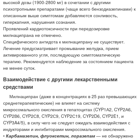
высокой дозы (1900-2800 мг) в сочетании с другими
психотропными препаратами (чаще всего бензодиазепинами) к
описанным выше симптомам добавляются сонливость,
гиперкапния, нарушения сознания.
Проявлений кардиотоксичности при передозировке
милнаципрана не отмечено.
Специфического антидота к милнаципрану не существует.
Лечение предусматривает промывание желудка, прием
активированного угля, последующую симптоматическую
терапию. Рекомендуется наблюдение за состоянием пациента
не менее суток.
Взаимодействие с другими лекарственными
средствами
Милнаципран (даже в концентрациях в 25 раз превышающих
среднетерапевтические) не влияет на систему
микросомального окисления в гепатоцитах (CYP1А2, CYP2А6,
CYP2В6, CYP2С8, CYP2С9, CYP2С19, CYP2D6, CYP2E1, и
CYP3A4/5), в силу чего не следует ожидать взаимодействия с
индукторами и ингибиторами микросомального окисления.
•
Карбамазепин, флуоксетин, лоразепам
— не обнаружено