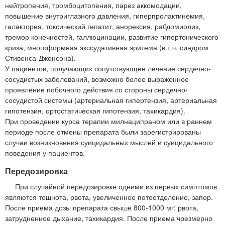
нейтропения, тромбоцитопения, парез аккомодации,
повышение внутриглазного давления, гиперпролактинемия,
галакторея, токсический гепатит, анорексия, рабдомиолиз,
тремор конечностей, галлюцинации, развитие гипертонического
криза, многоформная экссудативная эритема (в т.ч. синдром
Стивенса-Джонсона).
У пациентов, получающих сопутствующее лечение сердечно-
сосудистых заболеваний, возможно более выраженное
проявление побочного действия со стороны сердечно-
сосудистой системы (артериальная гипертензия, артериальная
гипотензия, ортостатическая гипотензия, тахикардия).
При проведении курса терапии милнаципраном или в раннем
периоде после отмены препарата были зарегистрированы
случаи возникновения суицидальных мыслей и суицидального
поведения у пациентов.
Передозировка
При случайной передозировке одними из первых симптомов
являются тошнота, рвота, увеличенное потоотделение, запор.
После приема дозы препарата свыше 800-1000 мг: рвота,
затрудненное дыхание, тахикардия. После приема чрезмерно