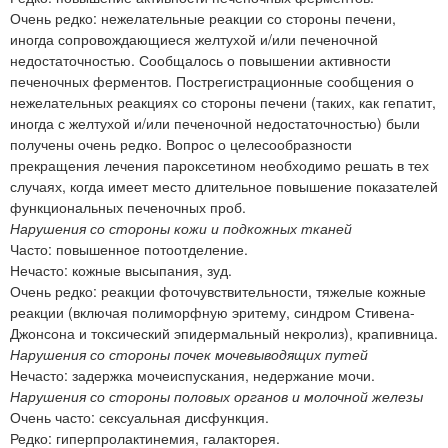
Очень редко: нежелательные реакции со стороны печени,
иногда сопровождающиеся желтухой и/или печеночной
недостаточностью. Сообщалось о повышении активности
печеночных ферментов. Пострегистрационные сообщения о
нежелательных реакциях со стороны печени (таких, как гепатит,
иногда с желтухой и/или печеночной недостаточностью) были
получены очень редко. Вопрос о целесообразности
прекращения лечения пароксетином необходимо решать в тех
случаях, когда имеет место длительное повышение показателей
функциональных печеночных проб.
Нарушения со стороны кожи и подкожных тканей
Часто: повышенное потоотделение.
Нечасто: кожные высыпания, зуд.
Очень редко: реакции фоточувствительности, тяжелые кожные
реакции (включая полиморфную эритему, синдром Стивена-
Джонсона и токсический эпидермальный некролиз), крапивница.
Нарушения со стороны почек мочевыводящих путей
Нечасто: задержка мочеиспускания, недержание мочи.
Нарушения со стороны половых органов и молочной железы
Очень часто: сексуальная дисфункция.
Редко: гиперпролактинемия, галакторея.