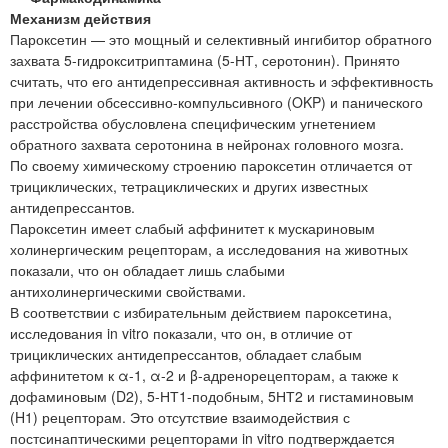
Механизм действия
Пароксетин — это мощный и селективный ингибитор обратного
захвата 5-гидрокситриптамина (5-НТ, серотонин). Принято
считать, что его антидепрессивная активность и эффективность
при лечении обсессивно-компульсивного (OKP) и панического
расстройства обусловлена специфическим угнетением
обратного захвата серотонина в нейронах головного мозга.
По своему химическому строению пароксетин отличается от
трициклических, тетрациклических и других известных
антидепрессантов.
Пароксетин имеет слабый аффинитет к мускариновым
холинергическим рецепторам, а исследования на животных
показали, что он обладает лишь слабыми
антихолинергическими свойствами.
В соответствии с избирательным действием пароксетина,
исследования in vitro показали, что он, в отличие от
трициклических антидепрессантов, обладает слабым
аффинитетом к α-1, α-2 и β-адренорецепторам, а также к
дофаминовым (D2), 5-НТ1-подобным, 5НТ2 и гистаминовым
(H1) рецепторам. Это отсутствие взаимодействия с
постсинаптическими рецепторами in vitro подтверждается