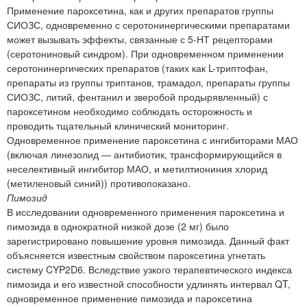
Применение пароксетина, как и других препаратов группы
СИОЗС, одновременно с серотонинергическими препаратами
может вызывать эффекты, связанные с 5-НТ рецепторами
(серотониновый синдром). При одновременном применении
серотонинергических препаратов (таких как L-триптофан,
препараты из группы триптанов, трамадол, препараты группы
СИОЗС, литий, фентанил и зверобой продырявленный) с
пароксетином необходимо соблюдать осторожность и
проводить тщательный клинический мониторинг.
Одновременное применение пароксетина с ингибиторами МАО
(включая линезолид — антибиотик, трансформирующийся в
неселективный ингибитор МАО, и метилтиониния хлорид
(метиленовый синий)) противопоказано.
Пимозид
В исследовании одновременного применения пароксетина и
пимозида в однократной низкой дозе (2 мг) было
зарегистрировано повышение уровня пимозида. Данный факт
объясняется известным свойством пароксетина угнетать
систему CYP2D6. Вследствие узкого терапевтического индекса
пимозида и его известной способности удлинять интервал QT,
одновременное применение пимозида и пароксетина