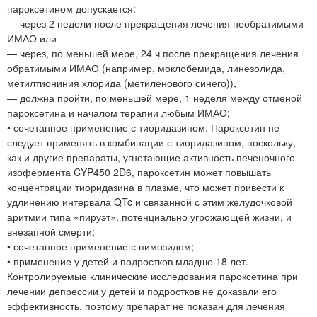
пароксетином допускается:
— через 2 недели после прекращения лечения необратимыми
ИМАО или
— через, по меньшей мере, 24 ч после прекращения лечения
обратимыми ИМАО (например, моклобемида, линезолида,
метилтиониния хлорида (метиленового синего)),
— должна пройти, по меньшей мере, 1 неделя между отменой
пароксетина и началом терапии любым ИМАО;
• сочетанное применение с тиоридазином. Пароксетин не
следует применять в комбинации с тиоридазином, поскольку,
как и другие препараты, угнетающие активность печеночного
изофермента CYP450 2D6, пароксетин может повышать
концентрации тиоридазина в плазме, что может привести к
удлинению интервала QTc и связанной с этим желудочковой
аритмии типа «пируэт», потенциально угрожающей жизни, и
внезапной смерти;
• сочетанное применение с пимозидом;
• применение у детей и подростков младше 18 лет.
Контролируемые клинические исследования пароксетина при
лечении депрессии у детей и подростков не доказали его
эффективность, поэтому препарат не показан для лечения