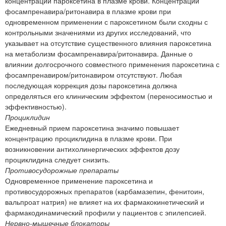
концентрации пароксетина в плазме крови. Концентрации
фосампренавира/ритонавира в плазме крови при
одновременном применении с пароксетином были сходны с
контрольными значениями из других исследований, что
указывает на отсутствие существенного влияния пароксетина
на метаболизм фосампренавира/ритонавира. Данные о
влиянии долгосрочного совместного применения пароксетина с
фосампренавиром/ритонавиром отсутствуют. Любая
последующая коррекция дозы пароксетина должна
определяться его клиническим эффектом (переносимостью и
эффективностью).
Проциклидин
Ежедневный прием пароксетина значимо повышает
концентрацию проциклидина в плазме крови. При
возникновении антихолинергических эффектов дозу
проциклидина следует снизить.
Противосудорожные препараты
Одновременное применение пароксетина и
противосудорожных препаратов (карбамазепин, фенитоин,
вальпроат натрия) не влияет на их фармакокинетический и
фармакодинамический профили у пациентов с эпилепсией.
Нервно-мышечные блокаторы