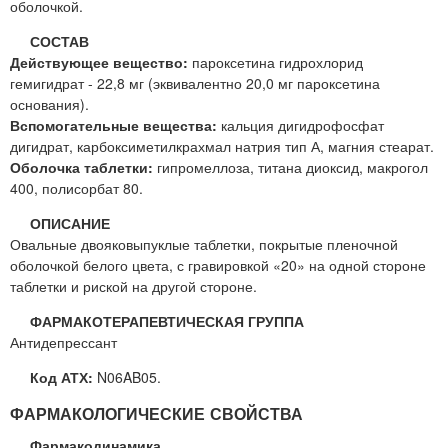
оболочкой.
СОСТАВ
Действующее вещество:
пароксетина гидрохлорид
гемигидрат - 22,8 мг (эквивалентно 20,0 мг пароксетина
основания).
Вспомогательные вещества:
кальция дигидрофосфат
дигидрат, карбоксиметилкрахмал натрия тип А, магния стеарат.
Оболочка таблетки:
гипромеллоза, титана диоксид, макрогол
400, полисорбат 80.
ОПИСАНИЕ
Овальные двояковыпуклые таблетки, покрытые пленочной
оболочкой белого цвета, с гравировкой «20» на одной стороне
таблетки и риской на другой стороне.
ФАРМАКОТЕРАПЕВТИЧЕСКАЯ ГРУППА
Антидепрессант
Код АТХ:
N06AB05.
ФАРМАКОЛОГИЧЕСКИЕ СВОЙСТВА
Фармакодинамика