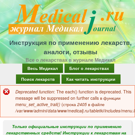
Перейти
к
основному
содержанию
Инструкция по применению лекарств,
аналоги, отзывы
Все о лекарствах в журнале Медикал
Г
Весь Медикал
Блог о лекарствах
л
Поиск лекарств
Как читать инструкции
а
Deprecated function
: The each() function is deprecated. This
Сообщение
в
message will be suppressed on further calls в функции
об
menu_set_active_trail()
(строка
2405
в файле
н
/var/www/admini/data/www/medicalj.ru/tabletki/includes/menu.i
ошибке
о
е
Только официальные инструкции по применению
лекарственных средств! Инструкции к лекарствам на