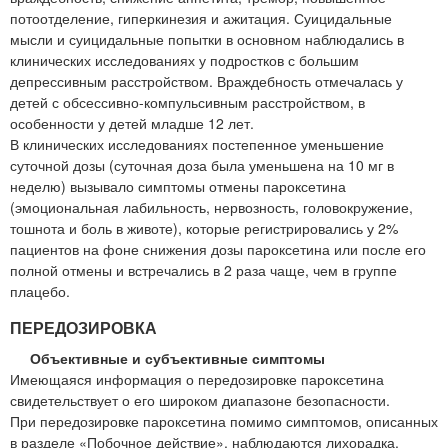
потоотделение, гиперкинезия и ажитация. Суицидальные
мысли и суицидальные попытки в основном наблюдались в
клинических исследованиях у подростков с большим
депрессивным расстройством. Враждебность отмечалась у
детей с обсессивно-компульсивным расстройством, в
особенности у детей младше 12 лет.
В клинических исследованиях постепенное уменьшение
суточной дозы (суточная доза была уменьшена на 10 мг в
неделю) вызывало симптомы отмены пароксетина
(эмоциональная лабильность, нервозность, головокружение,
тошнота и боль в животе), которые регистрировались у 2%
пациентов на фоне снижения дозы пароксетина или после его
полной отмены и встречались в 2 раза чаще, чем в группе
плацебо.
ПЕРЕДОЗИРОВКА
Объективные и субъективные симптомы
Имеющаяся информация о передозировке пароксетина
свидетельствует о его широком диапазоне безопасности.
При передозировке пароксетина помимо симптомов, описанных
в разделе «Побочное действие», наблюдаются лихорадка,