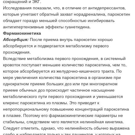
сокращений и ЭКГ.
Исследования показали, что, в отличие от антидепрессантов,
которые угнетают обратный захват норадреналина, пароксетин
обладает гораздо меньшей способностью ингибировать
антигипертензивные эффекты гуанетидина.
Фармакокинетика
Абсорбция:
После приема внутрь пароксетин хорошо
абсорбируется и подвергается метаболизму первого
прохождения.
Вследствие метаболизма первого прохождения, в системный
кровоток поступает меньшее количество пароксетина, чем то,
которое абсорбируется из желудочно-кишечного тракта. По
мере увеличения количества пароксетина в организме при
однократном приеме больших доз или при многократном
приеме обычных доз происходит частичное насыщение
метаболического пути первого прохождения и уменьшается
клиренс пароксетина из плазмы. Это приводит к
непропорциональному повышению концентраций пароксетина
в плазме. Поэтому его фармакокинетические параметры не
стабильны, следствием чего является нелинейная кинетика.
Следует отметить, однако, что нелинейность обычно выражена
слабо и наблюдается только у тех пациентов, у которых на