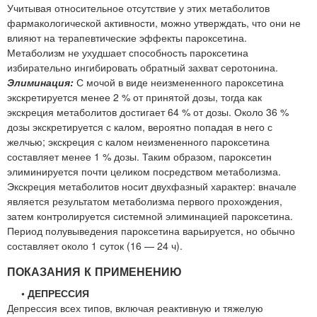
Учитывая относительное отсутствие у этих метаболитов
фармакологической активности, можно утверждать, что они не
влияют на терапевтические эффекты пароксетина.
Метаболизм не ухудшает способность пароксетина
избирательно ингибировать обратный захват серотонина.
Элиминация:
С мочой в виде неизмененного пароксетина
экскретируется менее 2 % от принятой дозы, тогда как
экскреция метаболитов достигает 64 % от дозы. Около 36 %
дозы экскретируется с калом, вероятно попадая в него с
желчью; экскреция с калом неизмененного пароксетина
составляет менее 1 % дозы. Таким образом, пароксетин
элиминируется почти целиком посредством метаболизма.
Экскреция метаболитов носит двухфазный характер: вначале
является результатом метаболизма первого прохождения,
затем контролируется системной элиминацией пароксетина.
Период полувыведения пароксетина варьируется, но обычно
составляет около 1 суток (16 — 24 ч).
ПОКАЗАНИЯ К ПРИМЕНЕНИЮ
• ДЕПРЕССИЯ
Депрессия всех типов, включая реактивную и тяжелую