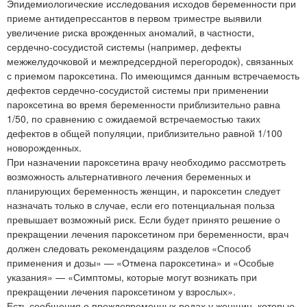
Эпидемиологические исследования исходов беременности при
приеме антидепрессантов в первом триместре выявили
увеличение риска врожденных аномалий, в частности,
сердечно-сосудистой системы (например, дефекты
межжелудочковой и межпредсердной перегородок), связанных
с приемом пароксетина. По имеющимся данным встречаемость
дефектов сердечно-сосудистой системы при применении
пароксетина во время беременности приблизительно равна
1/50, по сравнению с ожидаемой встречаемостью таких
дефектов в общей популяции, приблизительно равной 1/100
новорожденных.
При назначении пароксетина врачу необходимо рассмотреть
возможность альтернативного лечения беременных и
планирующих беременность женщин, и пароксетин следует
назначать только в случае, если его потенциальная польза
превышает возможный риск. Если будет принято решение о
прекращении лечения пароксетином при беременности, врач
должен следовать рекомендациям разделов «Способ
применения и дозы» — «Отмена пароксетина» и «Особые
указания» — «Симптомы, которые могут возникать при
прекращении лечения пароксетином у взрослых».
Есть сообщения о преждевременных родах у женщин, которые