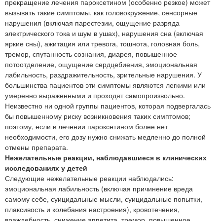
прекращение лечения пароксетином (особенно резкое) может
вызывать такие симптомы, как головокружение, сенсорные
нарушения (включая парестезии, ощущение разряда
электрического тока и шум в ушах), нарушения сна (включая
яркие сны), ажитация или тревога, тошнота, головная боль,
тремор, спутанность сознания, диарея, повышенное
потоотделение, ощущение сердцебиения, эмоциональная
лабильность, раздражительность, зрительные нарушения. У
большинства пациентов эти симптомы являются легкими или
умеренно выраженными и проходят самопроизвольно.
Неизвестно ни одной группы пациентов, которая подвергалась
бы повышенному риску возникновения таких симптомов;
поэтому, если в лечении пароксетином более нет
необходимости, его дозу нужно снижать медленно до полной
отмены препарата.
Нежелательные реакции, наблюдавшиеся в клинических
исследованиях у детей
Следующие нежелательные реакции наблюдались:
эмоциональная лабильность (включая причинение вреда
самому себе, суицидальные мысли, суицидальные попытки,
плаксивость и колебания настроения), кровотечения,
враждебность, снижение аппетита, тремор, повышенное