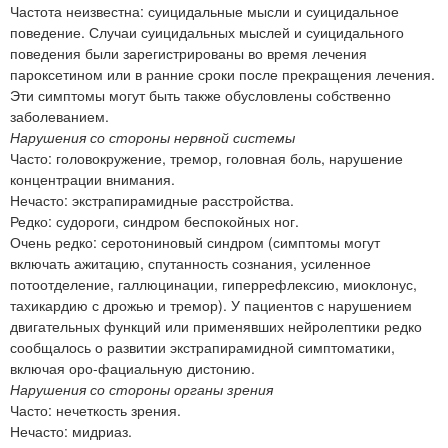
Частота неизвестна: суицидальные мысли и суицидальное
поведение. Случаи суицидальных мыслей и суицидального
поведения были зарегистрированы во время лечения
пароксетином или в ранние сроки после прекращения лечения.
Эти симптомы могут быть также обусловлены собственно
заболеванием.
Нарушения со стороны нервной системы
Часто: головокружение, тремор, головная боль, нарушение
концентрации внимания.
Нечасто: экстрапирамидные расстройства.
Редко: судороги, синдром беспокойных ног.
Очень редко: серотониновый синдром (симптомы могут
включать ажитацию, спутанность сознания, усиленное
потоотделение, галлюцинации, гиперрефлексию, миоклонус,
тахикардию с дрожью и тремор). У пациентов с нарушением
двигательных функций или применявших нейролептики редко
сообщалось о развитии экстрапирамидной симптоматики,
включая оро-фациальную дистонию.
Нарушения со стороны органы зрения
Часто: нечеткость зрения.
Нечасто: мидриаз.