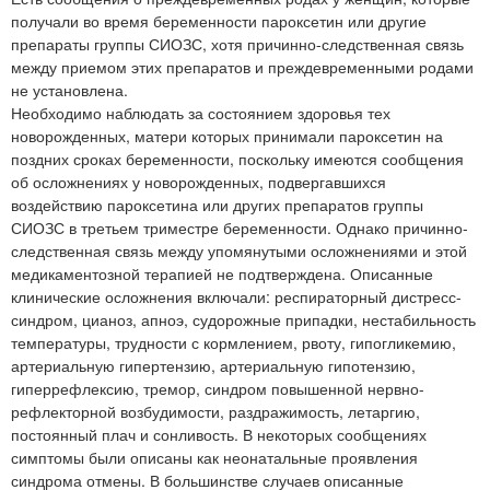
получали во время беременности пароксетин или другие
препараты группы СИОЗС, хотя причинно-следственная связь
между приемом этих препаратов и преждевременными родами
не установлена.
Необходимо наблюдать за состоянием здоровья тех
новорожденных, матери которых принимали пароксетин на
поздних сроках беременности, поскольку имеются сообщения
об осложнениях у новорожденных, подвергавшихся
воздействию пароксетина или других препаратов группы
СИОЗС в третьем триместре беременности. Однако причинно-
следственная связь между упомянутыми осложнениями и этой
медикаментозной терапией не подтверждена. Описанные
клинические осложнения включали: респираторный дистресс-
синдром, цианоз, апноэ, судорожные припадки, нестабильность
температуры, трудности с кормлением, рвоту, гипогликемию,
артериальную гипертензию, артериальную гипотензию,
гиперрефлексию, тремор, синдром повышенной нервно-
рефлекторной возбудимости, раздражимость, летаргию,
постоянный плач и сонливость. В некоторых сообщениях
симптомы были описаны как неонатальные проявления
синдрома отмены. В большинстве случаев описанные