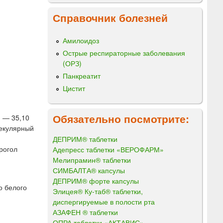
Справочник болезней
Амилоидоз
Острые респираторные заболевания
(ОРЗ)
Панкреатит
Цистит
Обязательно посмотрите:
) — 35,10
лекулярный
ДЕПРИМ® таблетки
крогол
Адепресс таблетки «ВЕРОФАРМ»
Мелипрамин® таблетки
СИМБАЛТА® капсулы
ДЕПРИМ® форте капсулы
о белого
Элицея® Ку-таб® таблетки,
диспергируемые в полости рта
АЗАФЕН ® таблетки
ОПРА таблетки «АКТАВИС»