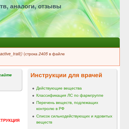
тв, аналоги, отзывы
ctive_trail()
(строка
2405
в файле
Инструкции для врачей
сайте
Действующие вещества
Классификация ЛС по фармгруппе
Перечень веществ, подлежащих
контролю в РФ
Список сильнодействующих и ядовитых
СТРУКЦИЯ
веществ