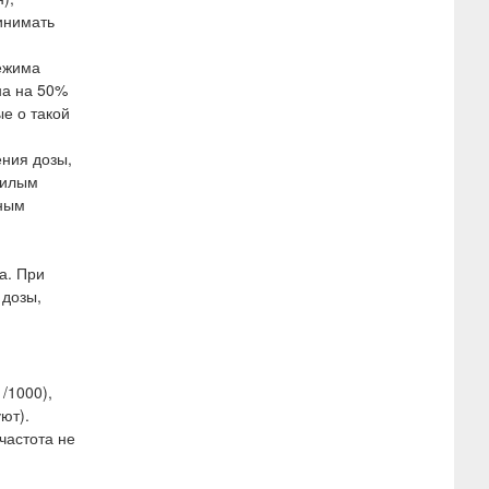
инимать
режима
на на 50%
е о такой
ения дозы,
жилым
ьным
а. При
 дозы,
1/1000),
ют).
частота не