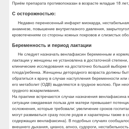
Приём препарата противопоказан в возрасте младше 18 лет,
С осторожностью:
Недавно перенесенный инфаркт миокарда, нестабильная 
анамнезе, повышение внутриглазного давления, закрытоуго
кровотечениям со стороны кожных покровов и слизистых обо
Беременность и период лактации
Не следует назначать венлафаксин беременным и кормящ
лактации у женщины не установлена в достаточной степени,
клинические исследования на достаточно большой выборке та
плода/ребенка. Женщины детородного возраста должны быт
обратиться к врачу в случае наступления беременности ил
его метаболит (ОДВ) выделяются в грудное молоко. При н
грудного вскармливания.
На практике встречаются случаи назначения венлафаксина м
ситуации ожидаемая польза для матери превышает потенциа
осложнения, которые требовали: увеличение сроков госпит
могут развиваться сразу после родов и характерны также в
содержащих венлафаксина). В подобных случаях сообщалос
внешнего дыхания, цианоз, апноэ, судороги, нестабильност