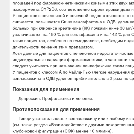
площадей под фармакокинетическими кривыми этих двух акт
изофермента CYP2D6, соответственно корректировки дозы н
У пациентов с печеночной и почечной недостаточностью от
снижается, повышается Cmax венлафаксина и ОДВ, удлиняе
больных при клиренсе креатинина (КК) почками ниже 30 мл/
увеличивается на 180 % для венлафаксина и на 142 % для О
таких пациентов, особенно на гемодиализе, необходим инди
длительности лечения этим препаратом.
Хотя данные для пациентов с печеночной недостаточностью 
индивидуальные вариации фармакокинетики, в частности кли
следует учитывать при назначении венлафаксина таким пац
У пациентов с классом A по Чайлд-Пью (легкие нарушения ф
венлафаксина и ОДВ удлинен приблизительно в 2 раза по с
Показания для применения
Депрессия. Профилактика и лечение.
Противопоказания для применения
Гиперчувствительность к венлафаксину или к любому из
(см. также раздел «Взаимодействие с другими лекарственны
клубочковой фильтрации (СКФ) менее 10 мл/мин).