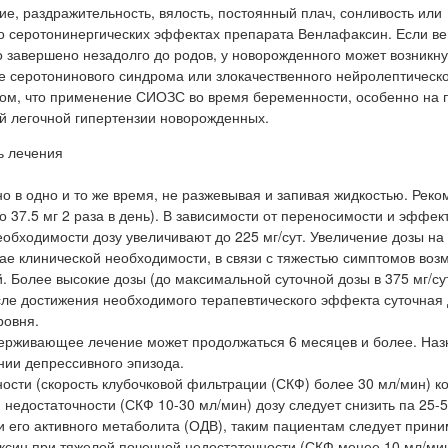
ие, раздражительность, вялость, постоянный плач, сонливость или
 о серотонинергических эффектах препарата Венлафаксин. Если в
 завершено незадолго до родов, у новорожденного может возникн
е серотонинового синдрома или злокачественного нейролептическ
том, что применение СИОЗС во время беременности, особенно на 
й легочной гипертензии новорожденных.
ь лечения
 в одно и то же время, не разжевывая и запивая жидкостью. Рек
о 37.5 мг 2 раза в день). В зависимости от переносимости и эффек
еобходимости дозу увеличивают до 225 мг/сут. Увеличение дозы на 
чае клинической необходимости, в связи с тяжестью симптомов воз
. Более высокие дозы (до максимальной суточной дозы в 375 мг/сут
ле достижения необходимого терапевтического эффекта суточная
ровня.
ерживающее лечение может продолжаться 6 месяцев и более. Наз
ии депрессивного эпизода.
ности (скорость клубочковой фильтрации (СКФ) более 30 мл/мин) к
недостаточности (СКФ 10-30 мл/мин) дозу следует снизить па 25-5
 его активного метаболита (ОДВ), таким пациентам следует прини
ксин при тяжелой почечной недостаточности (СКФ менее 10 мл/мин