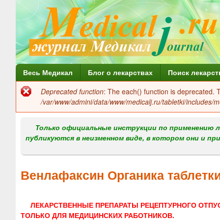
Г
Весь Медикал
Блог о лекарствах
Поиск лекарст
л
Deprecated function
: The each() function is deprecated.
Сообщение
а
/var/www/admini/data/www/medicalj.ru/tabletki/includes/m
об
в
ошибке
Только официальные инструкции по применению л
н
публикуются в неизменном виде, в котором они и пр
о
е
Венлафаксин Органика таблетк
м
е
ЛЕКАРСТВЕННЫЕ ПРЕПАРАТЫ РЕЦЕПТУРНОГО ОТПУ
н
ТОЛЬКО ДЛЯ МЕДИЦИНСКИХ РАБОТНИКОВ.