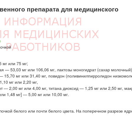
енного препарата для медицинского
н
лочкой
 мг или 75 мг;
 — 53,03 мг или 106,06 мг, лактозы моногидрат (сахар молочный
 — 15,70 мг или 31,40 мг, повидон (поливинилпирролидон низкомо
,10 мг или 2,20 мг,
 — 2,00 мг или 4,00 мг, титана диоксид — 1,25 мг или 2,50 мг, ма
ли 1,48 мг] — 5,00 мг или 10,00 мг.
очкой белого или почти белого цвета. На поперечном разрезе ядр