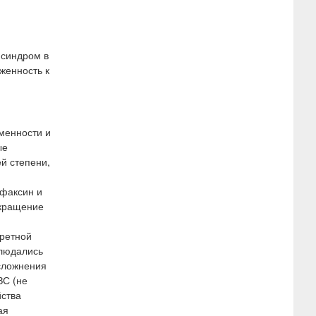
 синдром в
женность к
менности и
ые
ей степени,
афаксин и
екращение
кретной
блюдались
осложнения
ЗС (не
йства
ая