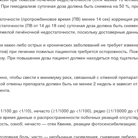
. При гемодиализе суточная доза должна быть снижена на 50 %, пр
аточности (протромбиновое время (ПВ) менее 14 сек) коррекция 
таточности (ПВ от 14 до 18 сек) суточная доза должна быть сниже
яжелой печёночной недостаточности, поскольку достоверные данны
и каких-либо острых и хронических заболеваний не требует измен
атов) при лечении пожилых пациентов требуется осторожность. По
зу. При повышении дозы пациент должен находиться под тщател
но, чтобы свести к минимуму риск, связанный с отменой препарат
ной отмены препарата должен быть не менее 2 недель и зависит от
ента.
1/100 до <1/10), нечасто (≥1/1000 до <1/100), редко (≥1/10000 до <
ее время данные о распространенности побочных реакций отсутству
ть, озноб; нечасто — отек Квинке, реакции фотосенсибилизации; 
, головная боль; часто — необычные сновидения, снижение либидо,