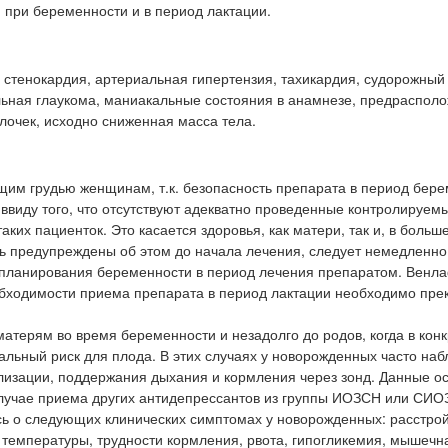
 при беременности и в период лактации.
стенокардия, артериальная гипертензия, тахикардия, судорожный
льная глаукома, маниакальные состояния в анамнезе, предрасполо
лочек, исходно сниженная масса тела.
им грудью женщинам, т.к. безопасность препарата в период бере
 ввиду того, что отсутствуют адекватно проведенные контролируем
ких пациенток. Это касается здоровья, как матери, так и, в больш
ь предупреждены об этом до начала лечения, следует немедленно
и планирования беременности в период лечения препаратом. Венл
еобходимости приема препарата в период лактации необходимо пр
атерям во время беременности и незадолго до родов, когда в кон
льный риск для плода. В этих случаях у новорожденных часто на
ализации, поддержания дыхания и кормления через зонд. Данные 
 случае приема других антидепрессантов из группы ИОЗСН или СИО
ь о следующих клинических симптомах у новорожденных: расстро
ь температуры, трудности кормления, рвота, гипогликемия, мышечн