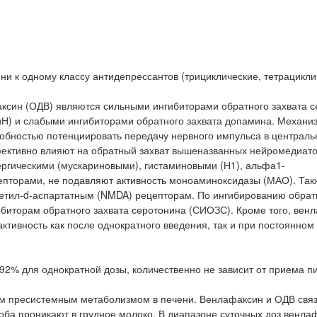
и к одному классу антидепрессантов (трициклические, тетрацикли
ксин (ОДВ) являются сильными ингибиторами обратного захвата 
Н) и слабыми ингибиторами обратного захвата допамина. Механи
собностью потенциировать передачу нервного импульса в централь
ективно влияют на обратный захват вышеназванных нейромедиато
инергическими (мускариновыми), гистаминовыми (Н1), альфа1-
пторами, не подавляют активность моноаминоксидазы (МАО). Так
етил-d-аспартатным (NMDA) рецепторам. По ингибированию обрат
ибиторам обратного захвата серотонина (СИОЗС). Кроме того, вен
тивность как после однократного введения, так и при постоянном
92% для однократной дозы, количественно не зависит от приема п
ым пресистемным метаболизмом в печени. Венлафаксин и ОДВ свя
 оба проникают в грудное молоко. В диапазоне суточных доз венла