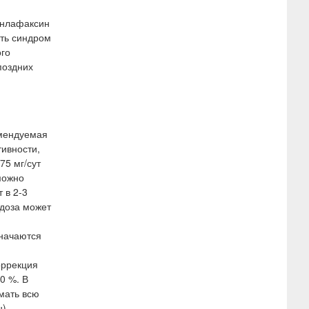
енлафаксин
уть синдром
ого
поздних
омендуемая
тивности,
75 мг/сут
можно
 в 2-3
 доза может
начаются
оррекция
0 %. В
мать всю
),