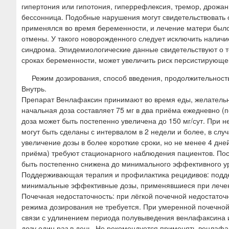
гипертония или гипотония, гиперрефлексия, тремор, дрожан
бессонница. Подобные нарушения могут свидетельствовать
применялся во время беременности, и лечение матери было
отмены. У такого новорожденного следует исключить наличи
синдрома. Эпидемиологические данные свидетельствуют о 
сроках беременности, может увеличить риск персистирующе
Режим дозирования, способ введения, продолжительност
Внутрь.
Препарат Венлафаксин принимают во время еды, желательно
начальная доза составляет 75 мг в два приёма ежедневно (п
доза может быть постепенно увеличена до 150 мг/сут. При н
могут быть сделаны с интервалом в 2 недели и более, в слу
увеличение дозы в более короткие сроки, но не менее 4 дней
приёма) требуют стационарного наблюдения пациентов. Пос
быть постепенно снижена до минимального эффективного у
Поддерживающая терапия и профилактика рецидивов: подд
минимальные эффективные дозы, применявшиеся при лечен
Почечная недостаточность: при лёгкой почечной недостаточ
режима дозирования не требуется. При умеренной почечной 
связи с удлинением периода полувыведения венлафаксина и
дозу один раз в день. Не рекомендуется применять венлафа