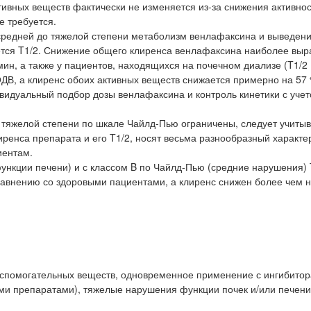
ивных веществ фактически не изменяется из-за снижения активно
е требуется.
 средней до тяжелой степени метаболизм венлафаксина и выведен
тся T1/2. Снижение общего клиренса венлафаксина наиболее выр
мин, а также у пациентов, находящихся на почечном диализе (T1/2
ДВ, а клиренс обоих активных веществ снижается примерно на 57 
видуальный подбор дозы венлафаксина и контроль кинетики с уче
тяжелой степени по шкале Чайлд-Пью ограничены, следует учитыва
ренса препарата и его T1/2, носят весьма разнообразный характе
иентам.
ункции печени) и с классом B по Чайлд-Пью (средние нарушения) 
равнению со здоровыми пациентами, а клиренс снижен более чем 
 вспомогательных веществ, одновременное применение с ингибит
ми препаратами), тяжелые нарушения функции почек и/или печени