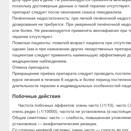
поскольку достоверные данные о такой терапии отсутствуют
препарат следует после окончания сеанса гемодиализа.
Печёночная недостаточность: при легкой печёночной недост
дозирования не требуется. При умеренной печёночной недос
или более. Не рекомендуется применять венлафаксин при т
терапии отсутствуют.
Пожилые пациенты: пожилой возраст пациента при отсутстви
однако (как и при назначении других лекарственных препар
пациентам следует применять наименьшую эффективную до
медицинским наблюдением.
Отмена препарата
Прекращение приёма препарата следует проводить постепен
курсе лечения в течение 6 недель и более период постепен
длительности терапии и индивидуальных особенностей паци
Побочные действия
Частота побочных эффектов: очень часто (≥1/10), часто (≥
очень редко (<1/10000), частота не установлена (в настоящ
Общие симптомы: часто — слабость, повышенная утомляемос
установлена — анафилактические реакции.
Со стороны нервной системы: очень часто — сухость во рту