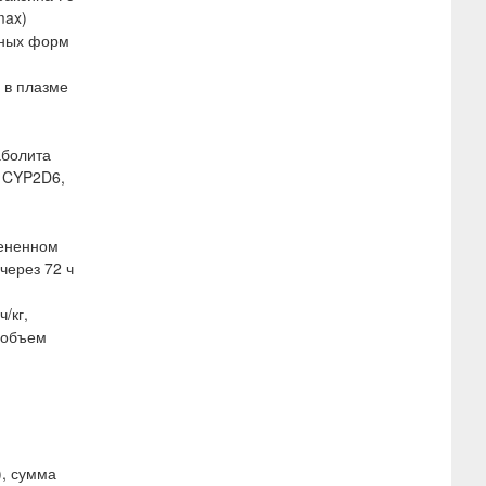
max)
нных форм
 в плазме
аболита
а CYP2D6,
мененном
через 72 ч
/кг,
) объем
), сумма