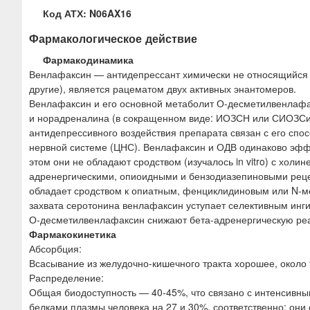
Код АТХ: N06AX16
Фармакологическое действие
Фармакодинамика
Венлафаксин — антидепрессант химически не относящийся н
другие), является рацематом двух активных энантомеров.
Венлафаксин и его основной метаболит О-десметилвенлафа
и норадреналина (в сокращенном виде: ИОЗСН или СИОЗСи
антидепрессивного воздействия препарата связан с его спо
нервной системе (ЦНС). Венлафаксин и ОДВ одинаково эфф
этом они не обладают сродством (изучалось in vitro) с хол
адренергическими, опиоидными и бензодиазепиновыми реце
обладает сродством к опиатным, фенциклидиновым или N-м
захвата серотонина венлафаксин уступает селективным инг
О-десметилвенлафаксин снижают бета-адренергическую реак
Фармакокинетика
Абсорбция:
Всасывание из желудочно-кишечного тракта хорошее, около 
Распределение:
Общая биодоступность — 40-45%, что связано с интенсивн
белками плазмы человека на 27 и 30%, соответственно; они