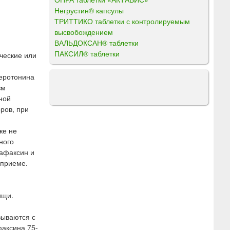
Негрустин® капсулы
ТРИТТИКО таблетки с контролируемым
высвобождением
ВАЛЬДОКСАН® таблетки
ПАКСИЛ® таблетки
ческие или
серотонина
зм
ной
ров, при
же не
ного
лафаксин и
 приеме.
ищи.
зываются с
факсина 75-