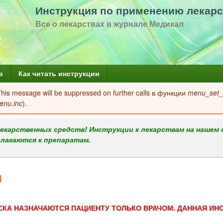
Перейти
Инструкция по применению лекарс
к
Все о лекарствах в журнале Медикал
основному
содержанию
в
Как читать инструкции
 This message will be suppressed on further calls в функции
menu_set_a
enu.inc
).
екарственных средств! Инструкции к лекарствам на нашем 
илагаются к препаратам.
и
СКА НАЗНАЧАЮТСЯ ПАЦИЕНТУ ТОЛЬКО ВРАЧОМ. ДАННАЯ ИН