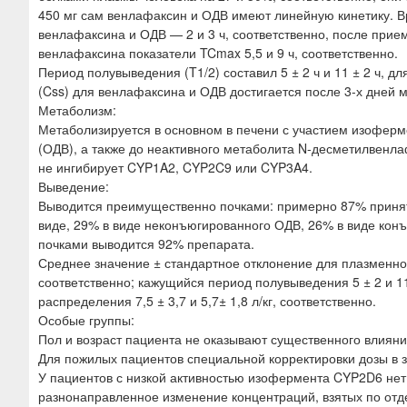
450 мг сам венлафаксин и ОДВ имеют линейную кинетику. 
венлафаксина и ОДВ — 2 и 3 ч, соответственно, после при
венлафаксина показатели TCmax 5,5 и 9 ч, соответственно.
Период полувыведения (T1/2) составил 5 ± 2 ч и 11 ± 2 ч, 
(Css) для венлафаксина и ОДВ достигается после 3-х дней 
Метаболизм:
Метаболизируется в основном в печени с участием изофер
(ОДВ), а также до неактивного метаболита N-десметилвен
не ингибирует CYP1A2, CYP2C9 или CYP3A4.
Выведение:
Выводится преимущественно почками: примерно 87% принят
виде, 29% в виде неконъюгированного ОДВ, 26% в виде конъ
почками выводится 92% препарата.
Среднее значение ± стандартное отклонение для плазменного 
соответственно; кажущийся период полувыведения 5 ± 2 и 11
распределения 7,5 ± 3,7 и 5,7± 1,8 л/кг, соответственно.
Особые группы:
Пол и возраст пациента не оказывают существенного влия
Для пожилых пациентов специальной корректировки дозы в з
У пациентов с низкой активностью изофермента CYP2D6 нет
разнонаправленное изменение концентраций, взятых по отд