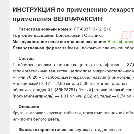
ю
ИНСТРУКЦИЯ по применению лекарств
применения ВЕНЛАФАКСИН
Регистрационный номер:
ЛП-003713-121216
Торговое название:
Венлафаксин Органика
Международное непатентованное название:
Венлафакси
Лекарственная форма:
таблетки, покрытые пленочной обо
Состав
1 таблетка содержит активное вещество: венлафаксин — 37,5
вспомогательные вещества: целлюлоза микрокристаллическая
мг или 70,20 мг, карбоксиметилкрахмал натрия (примогель)
медицинский) К-17 — 2,65 мг или 5,30 мг, магния стеарат — 1
оболочка: опадрай II (85F28751) белый [поливиниловый спирт
(полиэтиленгликоль) — 1,01 мг или 2,02 мг, тальк — 0,74 мг и
Описание
Круглые двояковыпуклые таблетки, покрытые пленочной обол
или почти белого цвета.
Фармакотерапевтическая группа:
антидепрессант