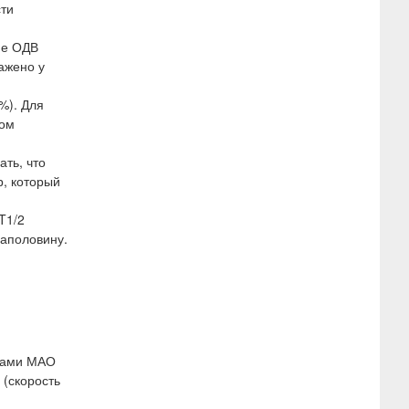
сти
ие ОДВ
ажено у
%). Для
том
ть, что
р, который
T1/2
наполовину.
орами МАО
 (скорость