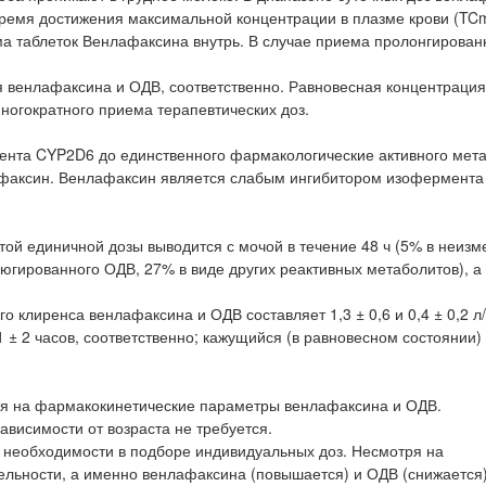
Время достижения максимальной концентрации в плазме крови (TC
ема таблеток Венлафаксина внутрь. В случае приема пролонгирова
для венлафаксина и ОДВ, соответственно. Равновесная концентрация
многократного приема терапевтических доз.
мента CYP2D6 до единственного фармакологические активного мет
лафаксин. Венлафаксин является слабым ингибитором изофермент
ой единичной дозы выводится с мочой в течение 48 ч (5% в неиз
югированного ОДВ, 27% в виде других реактивных метаболитов), а 
клиренса венлафаксина и ОДВ составляет 1,3 ± 0,6 и 0,4 ± 0,2 л/ч
 ± 2 часов, соответственно; кажущийся (в равновесном состоянии
ния на фармакокинетические параметры венлафаксина и ОДВ.
ависимости от возраста не требуется.
 необходимости в подборе индивидуальных доз. Несмотря на
ельности, а именно венлафаксина (повышается) и ОДВ (снижается