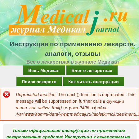
Перейти
к
основному
содержанию
Инструкция по применению лекарств,
аналоги, отзывы
Все о лекарствах в журнале Медикал
Г
Весь Медикал
Блог о лекарствах
л
Поиск лекарств
Как читать инструкции
а
Deprecated function
: The each() function is deprecated. This
Сообщение
в
message will be suppressed on further calls в функции
об
menu_set_active_trail()
(строка
2405
в файле
н
/var/www/admini/data/www/medicalj.ru/tabletki/includes/menu.i
ошибке
о
е
Только официальные инструкции по применению
лекарственных средств! Инструкции к лекарствам на