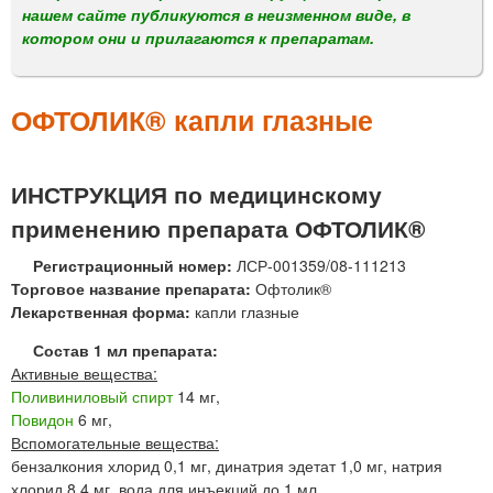
м
нашем сайте публикуются в неизменном виде, в
е
котором они и прилагаются к препаратам.
н
ю
ОФТОЛИК® капли глазные
ИНСТРУКЦИЯ по медицинскому
применению препарата ОФТОЛИК®
Регистрационный номер:
ЛСР-001359/08-111213
Торговое название препарата:
Офтолик®
Лекарственная форма:
капли глазные
Состав 1 мл препарата:
Активные вещества:
Поливиниловый спирт
14 мг,
Повидон
6 мг,
Вспомогательные вещества:
бензалкония хлорид 0,1 мг, динатрия эдетат 1,0 мг, натрия
хлорид 8,4 мг, вода для инъекций до 1 мл.