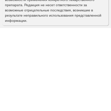
препарата. Редакция не несет ответственности за
и
возможные отрицательные последствия, возникшие в
с
результате неправильного использования представленной
информации.
к
а