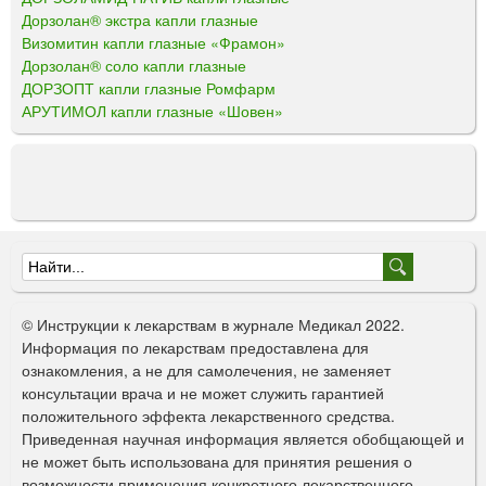
Дорзолан® экстра капли глазные
Визомитин капли глазные «Фрамон»
Дорзолан® соло капли глазные
ДОРЗОПТ капли глазные Ромфарм
АРУТИМОЛ капли глазные «Шовен»
Ф
о
© Инструкции к лекарствам в журнале Медикал 2022.
р
Информация по лекарствам предоставлена для
ознакомления, а не для самолечения, не заменяет
м
консультации врача и не может служить гарантией
а
положительного эффекта лекарственного средства.
Приведенная научная информация является обобщающей и
п
не может быть использована для принятия решения о
о
возможности применения конкретного лекарственного