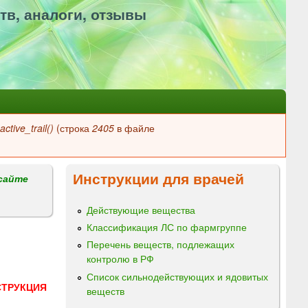
тв, аналоги, отзывы
ctive_trail()
(строка
2405
в файле
Инструкции для врачей
сайте
Действующие вещества
Классификация ЛС по фармгруппе
Перечень веществ, подлежащих
контролю в РФ
Список сильнодействующих и ядовитых
СТРУКЦИЯ
веществ