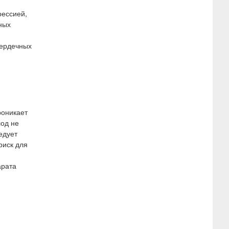
рессией,
ных
сердечных
роникает
лод не
едует
риск для
арата