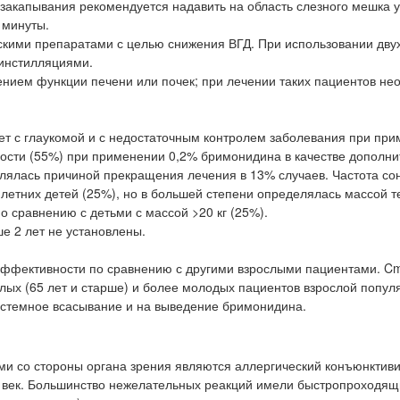
закапывания рекомендуется надавить на область слезного мешка у
 минуты.
ими препаратами с целью снижения ВГД. При использовании двух
инстилляциями.
нием функции печени или почек; при лечении таких пациентов не
лет с глаукомой и с недостаточным контролем заболевания при при
вости (55%) при применении 0,2% бримонидина в качестве дополн
влялась причиной прекращения лечения в 13% случаев. Частота со
летних детей (25%), но в большей степени определялась массой т
о сравнению с детьми с массой >20 кг (25%).
е 2 лет не установлены.
эффективности по сравнению с другими взрослыми пациентами. C
х (65 лет и старше) и более молодых пациентов взрослой популя
системное всасывание и на выведение бримонидина.
 со стороны органа зрения являются аллергический конъюнктиви
жи век. Большинство нежелательных реакций имели быстропроходя