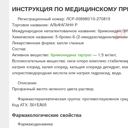
ю
ИНСТРУКЦИЯ ПО МЕДИЦИНСКОМУ ПР
Регистрационный номер: ЛСР-008980/10-270815
Торговое название: АЛЬФАГАН® Р
Международное непатентованное название: бримонидин (bri
Химическое название: 5-бромо-6-(2-имидазолидинилиденами
Лекарственная форма: капли глазные
Состав:
Активное вещество:
бримонидина тартрат
— 1,5 мг/мл;
Вспомогательные вещества: окси-хлоро комплекс стабилизир
натрия хлорид, калия хлорид, кальция хлорида дигидрат, маг
хлористоводородная кислота или натрия гидроксид, вода.
Описание
Прозрачный желто-зеленого цвета раствор.
Фармакотерапевтическая группа: противоглаукомное ср
Код АТХ: S01EA05
Фармакологические свойства
Фармакодинамика