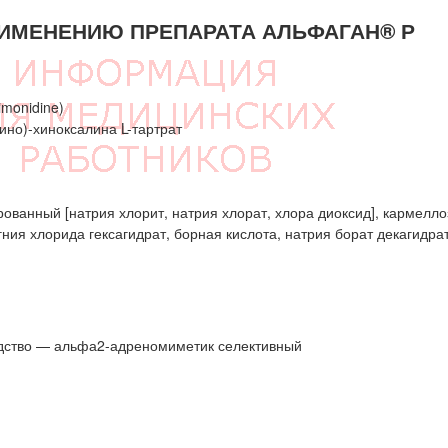
ИМЕНЕНИЮ ПРЕПАРАТА АЛЬФАГАН® Р
monidine)
но)-хиноксалина L-тартрат
ованный [натрия хлорит, натрия хлорат, хлора диоксид], кармелло
ния хлорида гексагидрат, борная кислота, натрия борат декагидрат
едство — альфа2-адреномиметик селективный