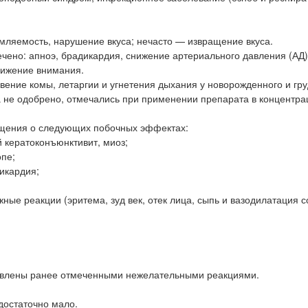
омляемость, нарушение вкуса; нечасто — извращение вкуса.
ечено: апноэ, брадикардия, снижение артериального давления (АД)
нижение внимания.
вение комы, летаргии и угнетения дыхания у новорожденного и гр
та не одобрено, отмечались при применении препарата в концентра
бщения о следующих побочных эффектах:
й кератоконъюнктивит, миоз;
опе;
икардия;
ные реакции (эритема, зуд век, отек лица, сыпь и вазодилатация с
авлены ранее отмеченными нежелательными реакциями.
достаточно мало.