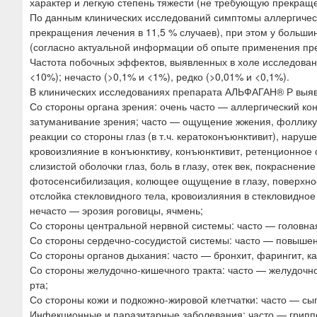
характер и легкую степень тяжести (не требующую прекращ
По данным клинических исследований симптомы аллергическ
прекращения лечения в 11,5 % случаев), при этом у больши
(согласно актуальной информации об опыте применения пре
Частота побочных эффектов, выявленных в холе исследован
<10%); нечасто (>0,1% и <1%), редко (>0,01% и <0,1%).
В клинических исследованиях препарата АЛЬФАГАН® Р вы
Со стороны органа зрения: очень часто — аллергический кон
затуманивание зрения; часто — ощущение жжения, фоллику
реакции со стороны глаз (в т.ч. кератоконъюнктивит), нару
кровоизлияние в конъюнктиву, конъюнктивит, ретенционное 
слизистой оболочки глаз, боль в глазу, отек век, покраснени
фотосенсибилизация, колющее ощущение в глазу, поверхнос
отслойка стекловидного тела, кровоизлияния в стекловидно
нечасто — эрозия роговицы, ячмень;
Со стороны центральной нервной системы: часто — головная
Со стороны сердечно-сосудистой системы: часто — повышен
Со стороны органов дыхания: часто — бронхит, фарингит, ка
Со стороны желудочно-кишечного тракта: часто — желудочно
рта;
Со стороны кожи и подкожно-жировой клетчатки: часто — сы
Инфекционные и паразитарные заболевания: часто — грипп