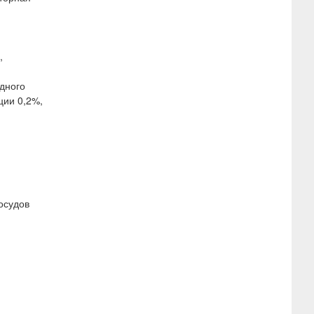
,
удного
ции 0,2%,
осудов