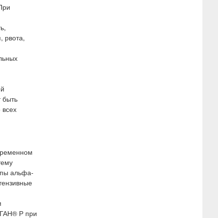
При
ь,
, рвота,
льных
ей
 быть
 всех
временном
тему
ппы альфа-
тензивные
м
АГАН® Р при