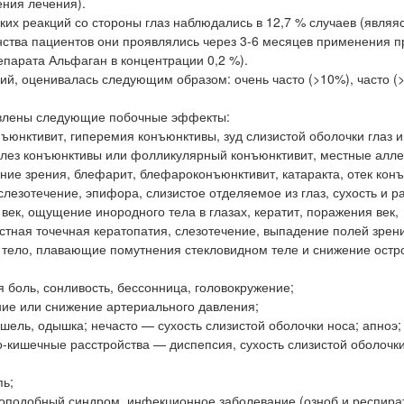
ения лечения).
их реакций со стороны глаз наблюдались в 12,7 % случаев (являя
нства пациентов они проявлялись через 3-6 месяцев применения 
парата Альфаган в концентрации 0,2 %).
ий, оценивалась следующим образом: очень часто (>10%), часто (
явлены следующие побочные эффекты:
ъюнктивит, гиперемия конъюнктивы, зуд слизистой оболочки глаз и 
лез конъюнктивы или фолликулярный конъюнктивит, местные алле
шение зрения, блефарит, блефароконъюнктивит, катаракта, отек кон
слезотечение, эпифора, слизистое отделяемое из глаз, сухость и 
е век, ощущение инородного тела в глазах, кератит, поражения век,
тная точечная кератопатия, слезотечение, выпадение полей зрен
е тело, плавающие помутнения стекловидном теле и снижение остр
 боль, сонливость, бессонница, головокружение;
ие или снижение артериального давления;
шель, одышка; нечасто — сухость слизистой оболочки носа; апноэ;
-кишечные расстройства — диспепсия, сухость слизистой оболочк
пь;
оподобный синдром, инфекционное заболевание (озноб и респира