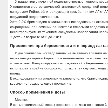
У пациентов с почечной недостаточностью (клиренс креа
У пациентов с ортостатической гипотензией, сердечной нед
синдромом Рейно, облитерирующим тромбангиитом АЛЬФАГА
сосудистой недостаточностью.
Хотя 0,2% бримонидин в клинических исследованиях оказыв
сокращений, при лечении пациентов с тяжелыми сердечно-с
неконтролируемым течением сосудистых заболеваний необх
У детей в возрасте от 2 до 7 лет.
Применение при беременности и в период лакта
В доклинических исследованиях не выявлено влияния на
через плацентарный барьер, и в незначительном количестве
установлено. Контролируемых исследований у беременных
использовать крайне осторожно, только в тех случаях, ког
плода.
В исследованиях на животных установлено, что бримонидин
кормление грудью следует прекратить.
Способ применения и дозы
Местно.
В конъюнктивальный мешок пораженного глаза по 1 капле 3 