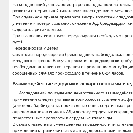
На сегодняшний день зарегистрирована одна нежелательная
развитии артериальной гипотензии впоследствии отмечалась
При случайном приеме препарата внутрь возможны следующ
угнетение и потеря создания, снижение АД, брадикардия, сн
судороги, аритмия, миоз.
При выявлении симптомов передозировки необходимо прове
путей.
Передозировка у детей
Симптомы передозировки бримонидином наблюдались при ле
младшего возраста. В случае развития передозировки треб
необходима интенсивная терапия с применением интубации
сообщенных случаях происходило в течение 6-24 часов.
Взаимодействие с другими лекарственными сре
Исследований по изучению лекарственного взаимодейст
применении следует учитывать возможность усиления эффе
(алкоголь, барбитураты, производные опия, седативные пре
адреномиметиков снижать АД и частоту сердечных сокращен
лекарственные препараты и сердечные гликозиды.
В связи с известным уменьшением выраженности гипотензи
применении с трициклическими антидепрессантами, нельзя