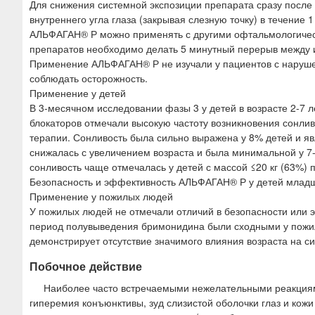
Для снижения системной экспозиции препарата сразу после 
внутреннего угла глаза (закрывая слезную точку) в течение 1
АЛЬФАГАН® Р можно применять с другими офтальмологическ
препаратов необходимо делать 5 минутный перерыв между 
Применение АЛЬФАГАН® Р не изучали у пациентов с наруше
соблюдать осторожность.
Применение у детей
В 3-месячном исследовании фазы 3 у детей в возрасте 2-7 
блокаторов отмечали высокую частоту возникновения сонли
терапии. Сонливость была сильно выражена у 8% детей и я
снижалась с увеличением возраста и была минимальной у 7-
сонливость чаще отмечалась у детей с массой ≤20 кг (63%) п
Безопасность и эффективность АЛЬФАГАН® Р у детей младш
Применение у пожилых людей
У пожилых людей не отмечали отличий в безопасности или 
период полувыведения бримонидина были сходными у пожилы
демонстрирует отсутствие значимого влияния возраста на 
Побочное действие
Наиболее часто встречаемыми нежелательными реакциями
гиперемия конъюнктивы, зуд слизистой оболочки глаз и ко