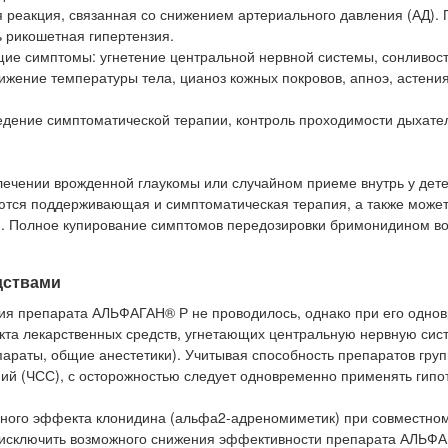
 реакция, связанная со снижением артериального давления (АД). 
 рикошетная гипертензия.
ие симптомы: угнетение центральной нервной системы, сонливост
ижение температуры тела, цианоз кожных покровов, апноэ, астения
дение симптоматической терапии, контроль проходимости дыхате
чении врожденной глаукомы или случайном приеме внутрь у дет
уются поддерживающая и симптоматическая терапия, а также может
. Полное купирование симптомов передозировки бримонидином во
дствами
вия препарата АЛЬФАГАН® Р не проводилось, однако при его одно
кта лекарственных средств, угнетающих центральную нервную сис
параты, общие анестетики). Учитывая способность препаратов гру
ий (ЧСС), с осторожностью следует одновременно применять гипо
вного эффекта клонидина (альфа2-адреномиметик) при совместно
 исключить возможного снижения эффективности препарата АЛЬФ