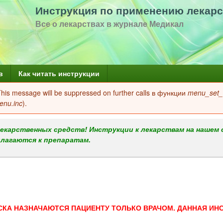
Перейти
Инструкция по применению лекарс
к
Все о лекарствах в журнале Медикал
основному
содержанию
в
Как читать инструкции
 This message will be suppressed on further calls в функции
menu_set_a
enu.inc
).
екарственных средств! Инструкции к лекарствам на нашем 
илагаются к препаратам.
СКА НАЗНАЧАЮТСЯ ПАЦИЕНТУ ТОЛЬКО ВРАЧОМ. ДАННАЯ ИН