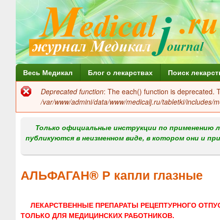
Г
Весь Медикал
Блог о лекарствах
Поиск лекарст
л
Deprecated function
: The each() function is deprecated.
Сообщение
а
/var/www/admini/data/www/medicalj.ru/tabletki/includes/m
об
в
ошибке
Только официальные инструкции по применению л
н
публикуются в неизменном виде, в котором они и пр
о
е
АЛЬФАГАН® Р капли глазные
м
е
ЛЕКАРСТВЕННЫЕ ПРЕПАРАТЫ РЕЦЕПТУРНОГО ОТПУ
н
ТОЛЬКО ДЛЯ МЕДИЦИНСКИХ РАБОТНИКОВ.