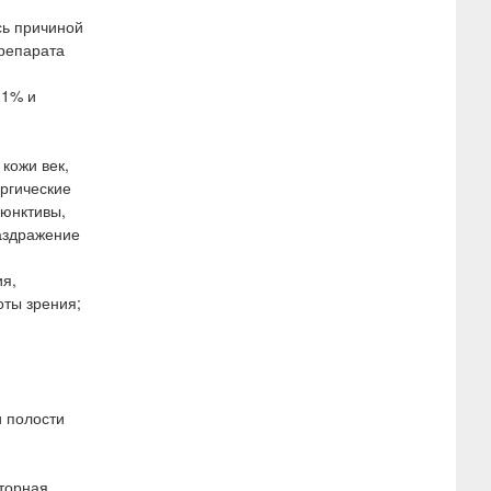
сь причиной
препарата
>1% и
кожи век,
ргические
ъюнктивы,
раздражение
ия,
оты зрения;
и полости
торная