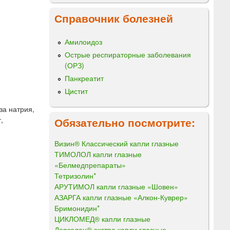
Справочник болезней
Амилоидоз
Острые респираторные заболевания
(ОРЗ)
Панкреатит
Цистит
за натрия,
Обязательно посмотрите:
,
Визин® Классический капли глазные
ТИМОЛОЛ капли глазные
«Белмедпрепараты»
Тетризолин*
АРУТИМОЛ капли глазные «Шовен»
АЗАРГА капли глазные «Алкон-Куврер»
Бримонидин*
ЦИКЛОМЕД® капли глазные
Дорзолан® экстра капли глазные