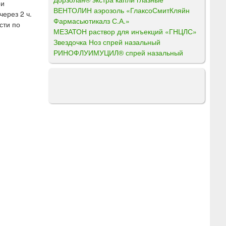
ри
ВЕНТОЛИН аэрозоль «ГлаксоСмитКляйн
ерез 2 ч.
Фармасьютикалз С.А.»
сти по
МЕЗАТОН раствор для инъекций «ГНЦЛС»
Звездочка Ноз спрей назальный
РИНОФЛУИМУЦИЛ® спрей назальный