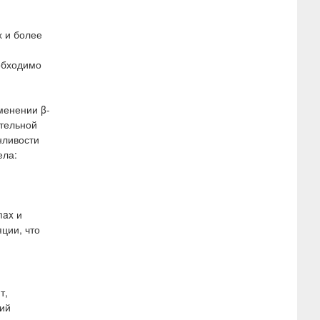
 и более
обходимо
менении β-
ительной
нливости
ела:
max и
ции, что
т,
щий