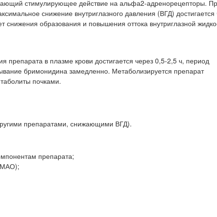
вающий стимулирующее действие на альфа2-адренорецепторы. П
симальное снижение внутриглазного давления (ВГД) достигается ч
ет снижения образования и повышения оттока внутриглазной жидко
 препарата в плазме крови достигается через 0,5-2,5 ч, период
асывание бримонидина замедленно. Метаболизируется препарат
етаболиты почками.
другими препаратами, снижающими ВГД).
омпонентам препарата;
(МАО);