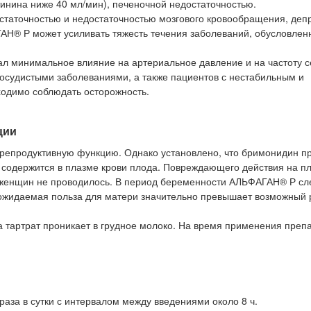
тинина ниже 40 мл/мин), печеночной недостаточностью.
остаточностью и недостаточностью мозгового кровообращения, деп
Н® Р может усиливать тяжесть течения заболеваний, обусловлен
ал минимальное влияние на артериальное давление и на частоту 
осудистыми заболеваниями, а также пациентов с нестабильным и
одимо соблюдать осторожность.
ции
 репродуктивную функцию. Однако установлено, что бримонидин п
 содержится в плазме крови плода. Повреждающего действия на п
 женщин не проводилось. В период беременности АЛЬФАГАН® Р сл
да ожидаемая польза для матери значительно превышает возможный 
а тартрат проникает в грудное молоко. На время применения преп
раза в сутки с интервалом между введениями около 8 ч.