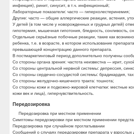
инфекция), ринит, синусит, в т.ч. инфекционный;
Лабораторные показатели: часто — гиперхолестеринемия;
Другие: часто — общие аллергические реакции, астения, ут
У детей (в том числе у новорожденных и грудных детей) отм
гипотермия, мышечная гипотония, бледность, сонливость, с
Отдельные серьёзные побочные реакции, такие как возникно
ребенка, т.е. в возрасте, в котором использование препара
превышающей концентрацию данного препарата.
В постмаркетинговый период дополнительно получены соо
Со стороны органа зрения: частота неизвестна — ирит, сухо
Со стороны центральной нервной системы: депрессия, синк
Со стороны сердечно-сосудистой системы: брадикардия, тах
Со стороны желудочно-кишечного тракта: тошнота;
Со стороны кожи и подкожно-жировой клетчатки: местные кож
кожи век и лица), гиперчувствительность.
Передозировка
Передозировка при местном применении
Симптомы передозировки при местном применении предст
Передозировка при случайном проглатывании
Сообщений о случаях передозировки препарата у взрослых 