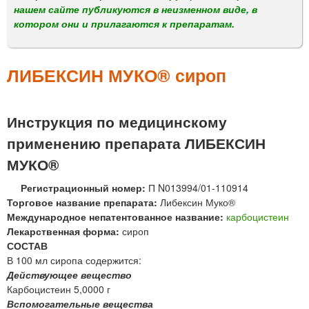
м
нашем сайте публикуются в неизменном виде, в
е
котором они и прилагаются к препаратам.
н
ю
ЛИБЕКСИН МУКО® сироп
Инструкция по медицинскому
применению препарата ЛИБЕКСИН
МУКО®
Регистрационный номер:
П N013994/01-110914
Торговое название препарата:
Либексин Муко®
Международное непатентованное название:
карбоцистеин
Лекарственная форма:
сироп
СОСТАВ
В 100 мл сиропа содержится:
Действующее вещество
Карбоцистеин 5,0000 г
Вспомогательные вещества