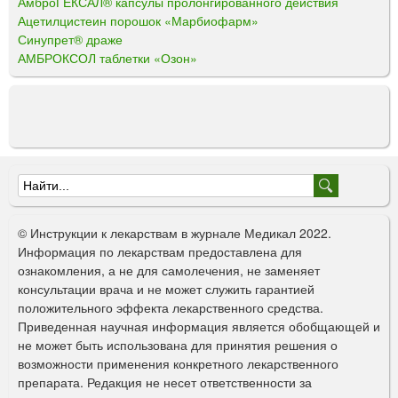
АмброГЕКСАЛ® капсулы пролонгированного действия
Ацетилцистеин порошок «Марбиофарм»
Синупрет® драже
АМБРОКСОЛ таблетки «Озон»
Ф
о
© Инструкции к лекарствам в журнале Медикал 2022.
р
Информация по лекарствам предоставлена для
ознакомления, а не для самолечения, не заменяет
м
консультации врача и не может служить гарантией
а
положительного эффекта лекарственного средства.
Приведенная научная информация является обобщающей и
п
не может быть использована для принятия решения о
о
возможности применения конкретного лекарственного
препарата. Редакция не несет ответственности за
и