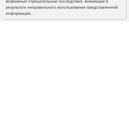
возможные отрицательные последствия, возникшие в
с
результате неправильного использования представленной
информации.
к
а