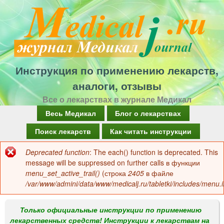
Перейти
к
основному
содержанию
Инструкция по применению лекарств,
аналоги, отзывы
Все о лекарствах в журнале Медикал
Г
Весь Медикал
Блог о лекарствах
л
Поиск лекарств
Как читать инструкции
а
Deprecated function
: The each() function is deprecated. This
Сообщение
в
message will be suppressed on further calls в функции
об
menu_set_active_trail()
(строка
2405
в файле
н
/var/www/admini/data/www/medicalj.ru/tabletki/includes/menu.i
ошибке
о
е
Только официальные инструкции по применению
лекарственных средств! Инструкции к лекарствам на