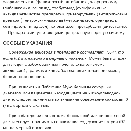
хлорамфеникол (фениколовый антибиотик), хлорпропамид,
глибенкламид, глипизид, толбутамид (сульфамидные
антидиабетические препараты), гризеофульвин (антигрибковый
препарат), нитро-5-имидазолы (метронидазол, орнидазол,
секнидазол, тинидазол), кетоконазол, прокарбазин (цитостатик).
— Препаратами, угнетающими центральную нервную систему.
ОСОБЫЕ УКАЗАНИЯ
Содержание алкоголя в препарате составляет 1,64°, то
есть 0,2 г алкоголя на мерный стаканчик.
Может быть опасен
для людей с заболеваниями печени, алкоголизмом,
эпилепсией, травмами или заболеваниями головного мозга,
беременных женщин.
При назначении Либексина Муко больным сахарным
диабетом или пациентам, находящимся на низкоуглеводной
диете, следует принимать во внимание содержание сахарозы (6
г) на мерный стаканчик.
При соблюдении пациентами бессолевой или низкосолевой
диеты следует принимать во внимание содержание натрия (97
мг) на мерный стаканчик.