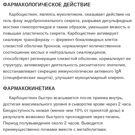
ФАРМАКОЛОГИЧЕСКОЕ ДЕЙСТВИЕ
Карбоцистеин, являясь муколитиком, оказывает действие на
гель фазу эндобронхиального секрета, разрывая дисульфидные
мостики гликопротеидов и таким образом, уменьшая вязкость и
повышая эластичность секрета. Карбоцистеин активирует
сиаловую трансферазу — фермент бокаловидных клеток
слизистой оболочки бронхов, нормализует количественное
соотношение кислых и нейтральных сиаломуцинов,
способствует регенерации слизистой оболочки, нормализует ее
структуру, активизирует деятельность реснитчатого эпителия,
восстанавливает секрецию иммунологически активного IgA
(специфическая защита), улучшает мукоцилиарный клиренс.
ФАРМАКОКИНЕТИКА
Карбоцистеин быстро всасывается после приема внутрь,
достигая максимального уровня в сыворотке крови через 2 часа.
Биодоступность низкая (менее чем 10% от принятой дозы) в
результате возможно быстрого прохождения через печень.
Период полувыведения около 2 часов. Выводится
преимущественно почками вместе с метаболитами.