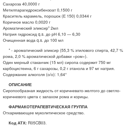
Сахароза 40,0000 г
Метилпарагидроксибензоат 0,1500 г
Краситель карамель, порошок (Е 150) 0,0344 г
Коричное масло 0,0020 г
Ароматический эликсир* 2мл
Натрия гидроксид q.s. до рН 6,10 — 6,30
Очищенная вода q.s. до 100 мл
* - ароматический эликсир (55,3 % этилового спирта, 42,7 %
рома, 2,0 % ароматической добавки «ром»).
Один мерный стаканчик (15 мл) сиропа содержит 750 мг
карбоцистеина, 6 г сахарозы, 0,2 г этанола и 97 мг натрия.
Содержание алкоголя (о/о): 1,64°
ОПИСАНИЕ
Сиропообразная жидкость от коричневато-желтого до светло-
коричневого цвета с запахом рома и корицы.
ФАРМАКОТЕРАПЕВТИЧЕСКАЯ ГРУППА
Отхаркивающее муколитическое средство.
Код АТХ:
R05CB03.