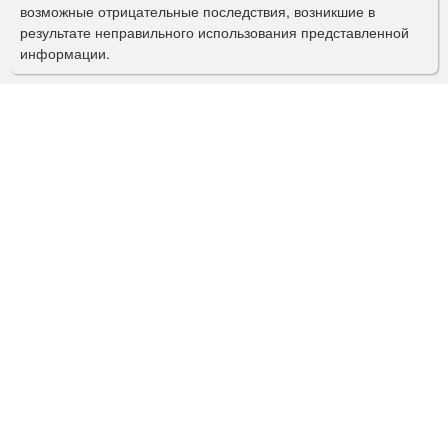
возможные отрицательные последствия, возникшие в
с
результате неправильного использования представленной
информации.
к
а