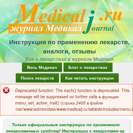
Перейти
к
основному
содержанию
Инструкция по применению лекарств,
аналоги, отзывы
Все о лекарствах в журнале Медикал
Г
Весь Медикал
Блог о лекарствах
л
Поиск лекарств
Как читать инструкции
а
Deprecated function
: The each() function is deprecated. This
Сообщение
в
message will be suppressed on further calls в функции
об
menu_set_active_trail()
(строка
2405
в файле
н
/var/www/admini/data/www/medicalj.ru/tabletki/includes/menu.i
ошибке
о
е
Только официальные инструкции по применению
лекарственных средств! Инструкции к лекарствам на