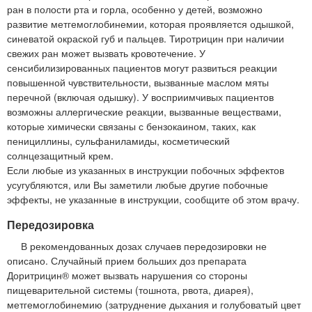
ран в полости рта и горла, особенно у детей, возможно
развитие метгемоглобинемии, которая проявляется одышкой,
синеватой окраской губ и пальцев. Тиротрицин при наличии
свежих ран может вызвать кровотечение. У
сенсибилизированных пациентов могут развиться реакции
повышенной чувствительности, вызванные маслом мяты
перечной (включая одышку). У восприимчивых пациентов
возможны аллергические реакции, вызванные веществами,
которые химически связаны с бензокаином, таких, как
пенициллины, сульфаниламиды, косметический
солнцезащитный крем.
Если любые из указанных в инструкции побочных эффектов
усугубляются, или Вы заметили любые другие побочные
эффекты, не указанные в инструкции, сообщите об этом врачу.
Передозировка
В рекомендованных дозах случаев передозировки не
описано. Случайный прием больших доз препарата
Доритрицин® может вызвать нарушения со стороны
пищеварительной системы (тошнота, рвота, диарея),
метгемоглобинемию (затруднение дыхания и голубоватый цвет