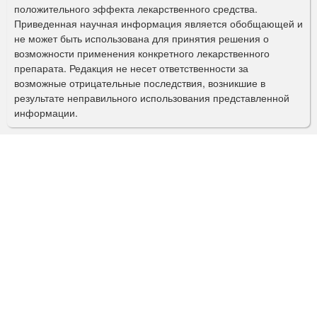
а
положительного эффекта лекарственного средства.
Приведенная научная информация является обобщающей и
п
не может быть использована для принятия решения о
о
возможности применения конкретного лекарственного
препарата. Редакция не несет ответственности за
и
возможные отрицательные последствия, возникшие в
с
результате неправильного использования представленной
информации.
к
а