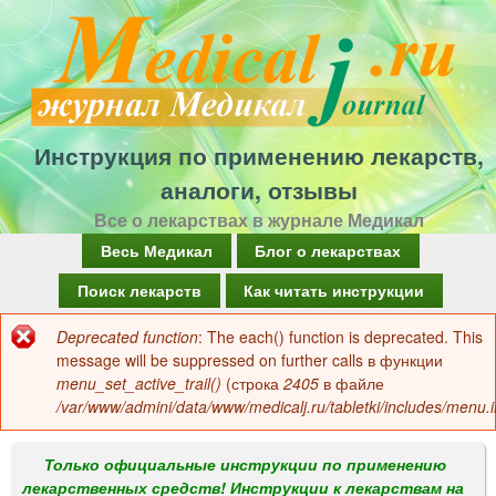
Перейти
к
основному
содержанию
Инструкция по применению лекарств,
аналоги, отзывы
Все о лекарствах в журнале Медикал
Г
Весь Медикал
Блог о лекарствах
л
Поиск лекарств
Как читать инструкции
а
Deprecated function
: The each() function is deprecated. This
Сообщение
в
message will be suppressed on further calls в функции
об
menu_set_active_trail()
(строка
2405
в файле
н
/var/www/admini/data/www/medicalj.ru/tabletki/includes/menu.i
ошибке
о
е
Только официальные инструкции по применению
лекарственных средств! Инструкции к лекарствам на