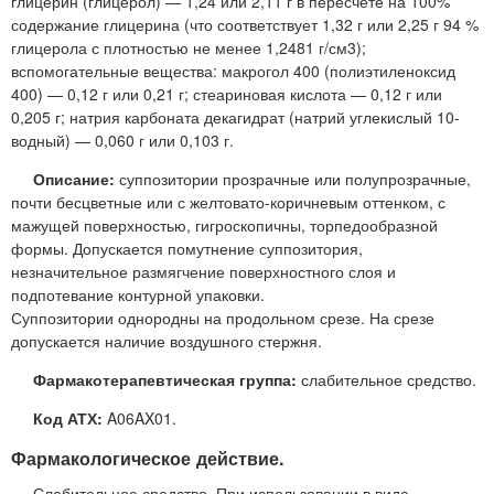
глицерин (глицерол) — 1,24 или 2,11 г в пересчете на 100%
содержание глицерина (что соответствует 1,32 г или 2,25 г 94 %
глицерола с плотностью не менее 1,2481 г/см3);
вспомогательные вещества: макрогол 400 (полиэтиленоксид
400) — 0,12 г или 0,21 г; стеариновая кислота — 0,12 г или
0,205 г; натрия карбоната декагидрат (натрий углекислый 10-
водный) — 0,060 г или 0,103 г.
Описание:
суппозитории прозрачные или полупрозрачные,
почти бесцветные или с желтовато-коричневым оттенком, с
мажущей поверхностью, гигроскопичны, торпедообразной
формы. Допускается помутнение суппозитория,
незначительное размягчение поверхностного слоя и
подпотевание контурной упаковки.
Суппозитории однородны на продольном срезе. На срезе
допускается наличие воздушного стержня.
Фармакотерапевтическая группа:
слабительное средство.
Код АТХ:
A06AX01.
Фармакологическое действие.
Слабительное средство. При использовании в виде