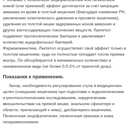
комой (или прекомой) эффект достигается за счет миграции
аммиака из крови в толстый кишечник (благодаря снижению РН,
увеличению осмотического давления в просвете кишечника),
удаления из толстой кишки задержанных ионов аммония и
других азотосодержащих токсических веществ. Лактитол
подавляет протеолитические бактерии и увеличивает
количество ацидофильных бактерий.
Фармакокинетика. Лактитол осуществляет свой эффект только в
толстом кишечнике, куда он полностью попадает после приема
внутрь. Он абсорбируется в минимальных количествах в
неизмененном виде (не более 0,5-2% от принятой дозы).
Показания к применению.
Запор, необходимость регулирования стула в медицинских
целях (очищение кишечника при подготовке к эндоскопическим
и рентгенологическим исследованиям, хирургическим
вмешательствам на прямой кишке, анальном сфинктере и
области, прилегающей к нему), дисбактериоз кишечника.
Печеночная энцефалопатия, печеночная прекома и кома,
гипераммониемия.