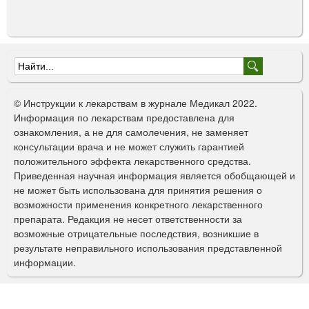
Ф
о
© Инструкции к лекарствам в журнале Медикал 2022.
р
Информация по лекарствам предоставлена для
ознакомления, а не для самолечения, не заменяет
м
консультации врача и не может служить гарантией
а
положительного эффекта лекарственного средства.
Приведенная научная информация является обобщающей и
п
не может быть использована для принятия решения о
о
возможности применения конкретного лекарственного
препарата. Редакция не несет ответственности за
и
возможные отрицательные последствия, возникшие в
с
результате неправильного использования представленной
информации.
к
а