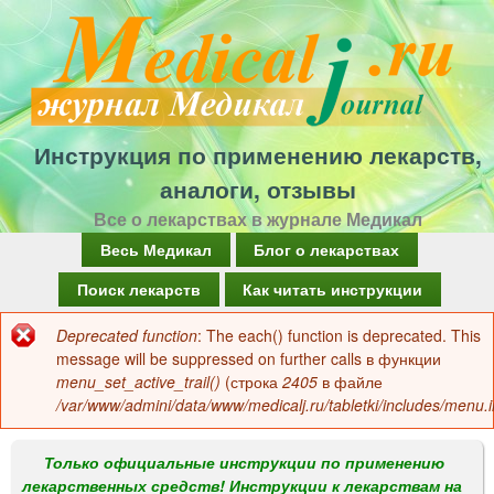
Перейти
к
основному
содержанию
Инструкция по применению лекарств,
аналоги, отзывы
Все о лекарствах в журнале Медикал
Г
Весь Медикал
Блог о лекарствах
л
Поиск лекарств
Как читать инструкции
а
Deprecated function
: The each() function is deprecated. This
Сообщение
в
message will be suppressed on further calls в функции
об
menu_set_active_trail()
(строка
2405
в файле
н
/var/www/admini/data/www/medicalj.ru/tabletki/includes/menu.i
ошибке
о
е
Только официальные инструкции по применению
лекарственных средств! Инструкции к лекарствам на