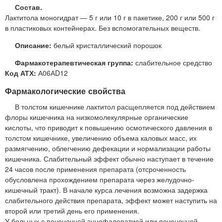
Состав.
Лактитола моногидрат — 5 г или 10 г в пакетике, 200 г или 500 г
в пластиковых контейнерах. Без вспомогательных веществ.
Описание:
белый кристаллический порошок
Фармакотерапевтическая группа:
слабительное средство
Код АТХ:
А06АD12
Фармакологические свойства
В толстом кишечнике лактитол расщепляется под действием
флоры кишечника на низкомолекулярные органические
кислоты, что приводит к повышению осмотического давления в
толстом кишечнике, увеличению объема каловых масс, их
размягчению, облегчению дефекации и нормализации работы
кишечника. Слабительный эффект обычно наступает в течение
24 часов после применения препарата (отсроченность
обусловлена прохождением препарата через желудочно-
кишечный тракт). В начале курса лечения возможна задержка
слабительного действия препарата, эффект может наступить на
второй или третий день его применения.
У больных с печеночной энцефалопатией или печеночной